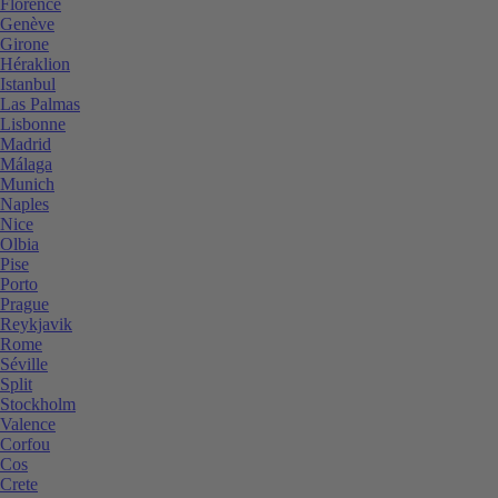
Florence
Genève
Girone
Héraklion
Istanbul
Las Palmas
Lisbonne
Madrid
Málaga
Munich
Naples
Nice
Olbia
Pise
Porto
Prague
Reykjavik
Rome
Séville
Split
Stockholm
Valence
Corfou
Cos
Crete