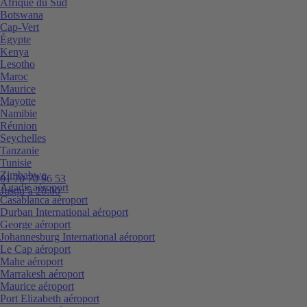
Afrique du Sud
Botswana
Cap-Vert
Égypte
Kenya
Lesotho
Maroc
Maurice
Mayotte
Namibie
Réunion
Seychelles
Tanzanie
Tunisie
Zimbabwe
01 70 70 96 53
Agadir aéroport
Jusqu’à 20:00
Casablanca aéroport
Durban International aéroport
George aéroport
Johannesburg International aéroport
Le Cap aéroport
Mahe aéroport
Marrakesh aéroport
Maurice aéroport
Port Elizabeth aéroport