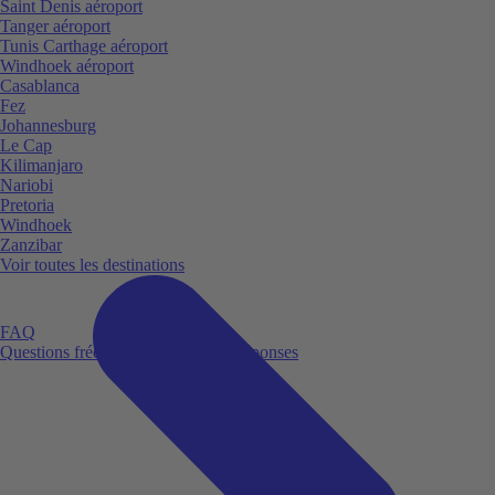
Saint Denis aéroport
Tanger aéroport
Tunis Carthage aéroport
Windhoek aéroport
Casablanca
Fez
Johannesburg
Le Cap
Kilimanjaro
Nariobi
Pretoria
Windhoek
Zanzibar
Voir toutes les destinations
FAQ
Questions fréquemment posées et réponses