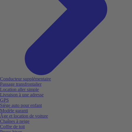
Conducteur supplémentaire
Passage transfrontalier
Location aller simple
Livraison à une adresse
GPS
Siège auto pour enfant
Modèle garanti
Âge et location de voiture
Chaînes à neige
Coffre de toit
Pneus hiver