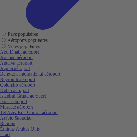
Pays populaires
Aéroports populaires
Villes populaires
Abu Dhabi aéroport
Amman aéroport
Antalya aéroport
Aqaba aéroport
Bangkok International aéroport
Beyrouth aéroport
Colombo aéroport
Dubai aéroport
Istanbul Grand aéroport
Izmir aéroport
Mascate aéroport
Tel Aviv Ben Gurion aéroport
Arabie Saoudite
Bahreïn
Émirats Arabes Unis
Israël