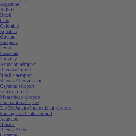
Argentine
Bolivie
Brésil
Chili
Colombie
Équateur
Guyane
Paraguay
Pérou
Suriname
Uruguay
Asuncion aéroport
Bogota aéroport
Brasilia aéroport
Buenos Aires aéroport
Cayenne aéroport
Lima aéroport
Montevideo aéroport
Paramaribo aéroport
Rio De Janeiro International aéroport
Santiago De Chile aéroport
Asuncion
Brasilia
Buenos Aires
Cayenne