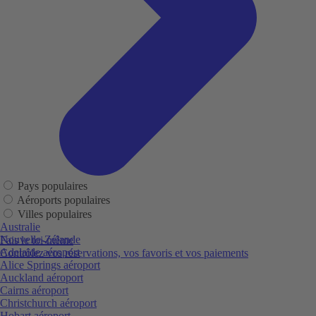
Pays populaires
Aéroports populaires
Villes populaires
Australie
Nouvelle-Zélande
Fais le toi-même
Adelaide aéroport
Contrôlez vos réservations, vos favoris et vos paiements
Alice Springs aéroport
Auckland aéroport
Cairns aéroport
Christchurch aéroport
Hobart aéroport