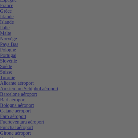
France
Grèce
Irlande
Islande
Italie
Malte
Norvège
Pays-Bas
Pologne
Portugal
Slovénie
Suède
Suisse
Turquie
Alicante aéroport
Amsterdam Schiphol aéroport
Barcelone aéroport
Bari aéroport
Bologna aéroport
Catane aéroport
Faro aéroport
Fuerteventura aéroport
Funchal aéroport
Girone aéroport