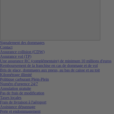
Signalement des dommages
Contact
Assurance collision (CDW)
Assurance vol (TP)
Une assurance RC (complémentaire) de minimum 10 millions d'euros
Remboursement de la franchise en cas de dommage et de vol
Bris de glace, dommages aux pneus, au bas de caisse et au toit
Kilométrage illimité
Politique carburant Plein-Plein
Numéro d'urgence 24/7
Annulation gratuite
Pas de frais de modification
Taxes locales
Frais de livraison à l'aéroport
Assistance dépannage
Perte et endommagement