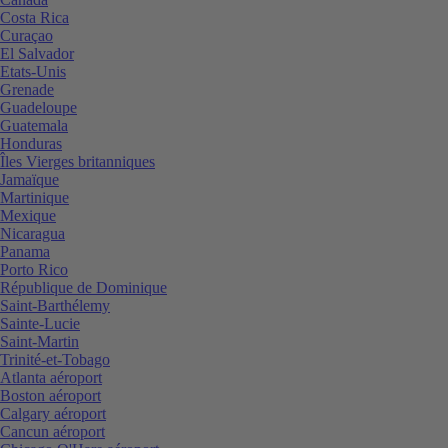
Costa Rica
Curaçao
El Salvador
Etats-Unis
Grenade
Guadeloupe
Guatemala
Honduras
Îles Vierges britanniques
Jamaïque
Martinique
Mexique
Nicaragua
Panama
Porto Rico
République de Dominique
Saint-Barthélemy
Sainte-Lucie
Saint-Martin
Trinité-et-Tobago
Atlanta aéroport
Boston aéroport
Calgary aéroport
Cancun aéroport