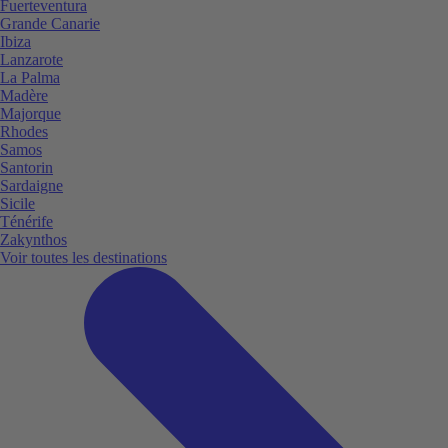
Fuerteventura
Grande Canarie
Ibiza
Lanzarote
La Palma
Madère
Majorque
Rhodes
Samos
Santorin
Sardaigne
Sicile
Ténérife
Zakynthos
Voir toutes les destinations