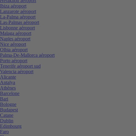
Heraklion aéroport
Ibiza aéroport
Lanzarote aéroport
La-Palma aéroport
Las-Palmas aéroport
Lisbonne aéroport
Malaga aéroport
Naples aéroport
Nice aéroport
Olbia aéroport
Palma-De-Mallorca aéroport
Porto aéroport
Tenerife aéroport sud
Valencia aéroport
Alicante
Antalya
Athènes
Barcelone
Bari
Bologne
Budapest
Catane
Dublin
Edimbourg
Faro