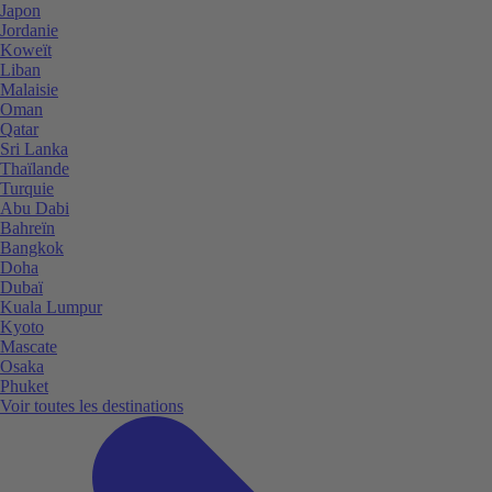
Japon
Jordanie
Koweït
Liban
Malaisie
Oman
Qatar
Sri Lanka
Thaïlande
Turquie
Abu Dabi
Bahreïn
Bangkok
Doha
Dubaï
Kuala Lumpur
Kyoto
Mascate
Osaka
Phuket
Voir toutes les destinations