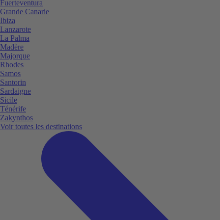
Fuerteventura
Grande Canarie
Ibiza
Lanzarote
La Palma
Madère
Majorque
Rhodes
Samos
Santorin
Sardaigne
Sicile
Ténérife
Zakynthos
Voir toutes les destinations