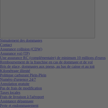
Signalement des dommages
Contact
Assurance collision (CDW)
Assurance vol (TP)
Une assurance RC (complémentaire) de minimum 10 millions d'euros
Remboursement de la franchise en cas de dommage et de vol
Bris de glace, dommages aux pneus, au bas de caisse et au toit
Kilométrage illimité
Politique carburant Plein-Plein
Numéro d'urgence 24/7
Annulation gratuite
Pas de frais de modification
Taxes locales
Frais de livraison à l'aéroport
Assistance dépannage
Perte et endommagement