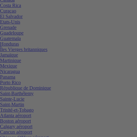
Costa Rica
Curaçao
El Salvador
Etats-Unis
Grenade
Guadeloupe
Guatemala
Honduras
Îles Vierges britanniques
Jamaïque
Martinique
Mexique
Nicaragua
Panama
Porto Rico
République de Dominique
Saint-Barthélemy
Sainte-Lucie
Saint-Martin
Trinité-et-Tobago
Atlanta aéroport
Boston aéroport
Calgary aéroport
Cancun aéroport