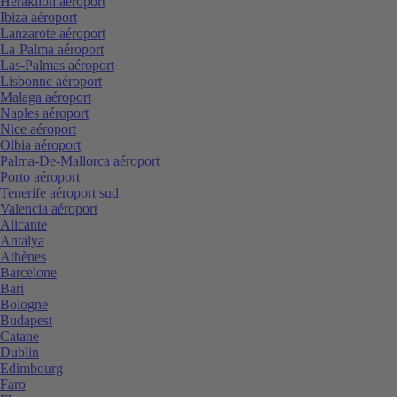
Heraklion aéroport
Ibiza aéroport
Lanzarote aéroport
La-Palma aéroport
Las-Palmas aéroport
Lisbonne aéroport
Malaga aéroport
Naples aéroport
Nice aéroport
Olbia aéroport
Palma-De-Mallorca aéroport
Porto aéroport
Tenerife aéroport sud
Valencia aéroport
Alicante
Antalya
Athènes
Barcelone
Bari
Bologne
Budapest
Catane
Dublin
Edimbourg
Faro