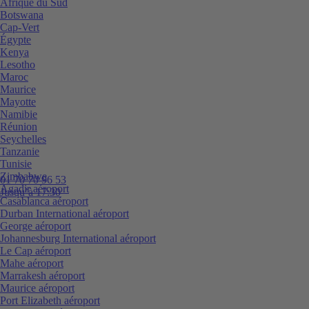
Afrique du Sud
Botswana
Cap-Vert
Égypte
Kenya
Lesotho
Maroc
Maurice
Mayotte
Namibie
Réunion
Seychelles
Tanzanie
Tunisie
Zimbabwe
01 70 70 96 53
Agadir aéroport
Jusqu’à 17:30
Casablanca aéroport
Durban International aéroport
George aéroport
Johannesburg International aéroport
Le Cap aéroport
Mahe aéroport
Marrakesh aéroport
Maurice aéroport
Port Elizabeth aéroport