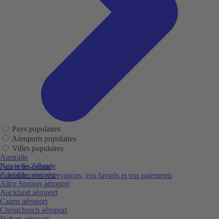
Pays populaires
Aéroports populaires
Villes populaires
Australie
Nouvelle-Zélande
Fais le toi-même
Adelaide aéroport
Contrôlez vos réservations, vos favoris et vos paiements
Alice Springs aéroport
Auckland aéroport
Cairns aéroport
Christchurch aéroport
Hobart aéroport