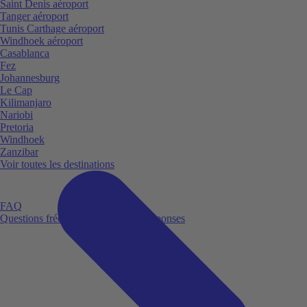
Saint Denis aéroport
Tanger aéroport
Tunis Carthage aéroport
Windhoek aéroport
Casablanca
Fez
Johannesburg
Le Cap
Kilimanjaro
Nariobi
Pretoria
Windhoek
Zanzibar
Voir toutes les destinations
FAQ
Questions fréquemment posées et réponses