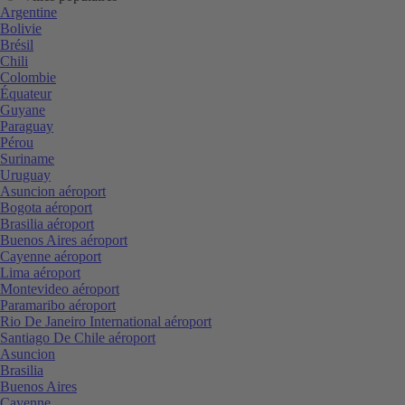
Argentine
Bolivie
Brésil
Chili
Colombie
Équateur
Guyane
Paraguay
Pérou
Suriname
Uruguay
Asuncion aéroport
Bogota aéroport
Brasilia aéroport
Buenos Aires aéroport
Cayenne aéroport
Lima aéroport
Montevideo aéroport
Paramaribo aéroport
Rio De Janeiro International aéroport
Santiago De Chile aéroport
Asuncion
Brasilia
Buenos Aires
Cayenne