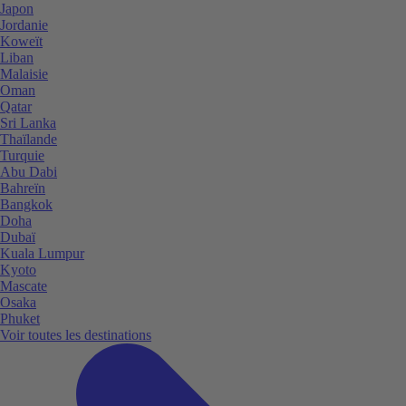
Japon
Jordanie
Koweït
Liban
Malaisie
Oman
Qatar
Sri Lanka
Thaïlande
Turquie
Abu Dabi
Bahreïn
Bangkok
Doha
Dubaï
Kuala Lumpur
Kyoto
Mascate
Osaka
Phuket
Voir toutes les destinations