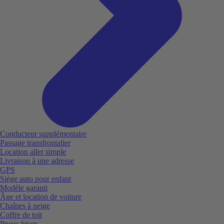
Conducteur supplémentaire
Passage transfrontalier
Location aller simple
Livraison à une adresse
GPS
Siège auto pour enfant
Modèle garanti
Âge et location de voiture
Chaînes à neige
Coffre de toit
Pneus hiver