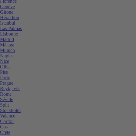
Florence
Genève
Girone
Héraklion
Istanbul
Las Palmas
Lisbonne
Madrid
Málaga
Munich
Naples
Nice
Olbia
Pise
Porto
Prague
Reykjavik
Rome
Séville
Split
Stockholm
Valence
Corfou
Cos
Crete