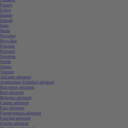
France
Grèce
Irlande
Islande
Italie
Malte
Norvège
Pays-Bas
Pologne
Portugal
Slovénie
Suède
Suisse
Turquie
Alicante aéroport
Amsterdam Schiphol aéroport
Barcelone aéroport
Bari aéroport
Bologna aéroport
Catane aéroport
Faro aéroport
Fuerteventura aéroport
Funchal aéroport
Girone aéroport