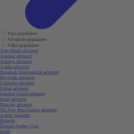
Pays populaires
Aéroports populaires
Villes populaires
Abu Dhabi aéroport
Amman aéroport
Antalya aéroport
Aqaba aéroport
Bangkok International aéroport
Beyrouth aéroport
Colombo aéroport
Dubai aéroport
Istanbul Grand aéroport
Izmir aéroport
Mascate aéroport
Tel Aviv Ben Gurion aéroport
Arabie Saoudite
Bahreïn
Émirats Arabes Unis
Israël