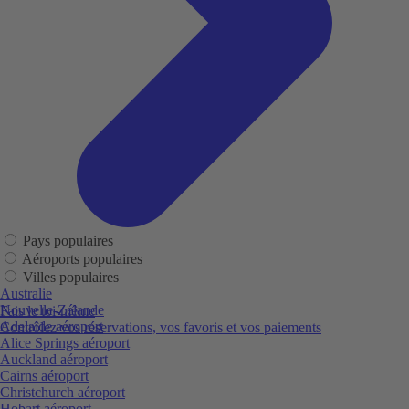
Pays populaires
Aéroports populaires
Villes populaires
Australie
Nouvelle-Zélande
Fais le toi-même
Adelaide aéroport
Contrôlez vos réservations, vos favoris et vos paiements
Alice Springs aéroport
Auckland aéroport
Cairns aéroport
Christchurch aéroport
Hobart aéroport