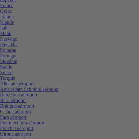
France
Grèce
Irlande
Islande
Italie
Malte
Norvège
Pays-Bas
Pologne
Portugal
Slovénie
Suède
Suisse
Turquie
Alicante aéroport
Amsterdam Schiphol aéroport
Barcelone aéroport
Bari aéroport
Bologna aéroport
Catane aéroport
Faro aéroport
Fuerteventura aéroport
Funchal aéroport
Girone aéroport