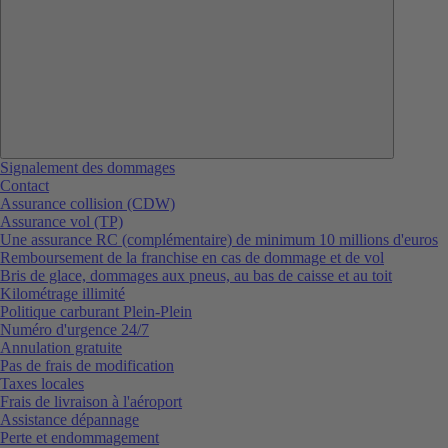
Signalement des dommages
Contact
Assurance collision (CDW)
Assurance vol (TP)
Une assurance RC (complémentaire) de minimum 10 millions d'euros
Remboursement de la franchise en cas de dommage et de vol
Bris de glace, dommages aux pneus, au bas de caisse et au toit
Kilométrage illimité
Politique carburant Plein-Plein
Numéro d'urgence 24/7
Annulation gratuite
Pas de frais de modification
Taxes locales
Frais de livraison à l'aéroport
Assistance dépannage
Perte et endommagement