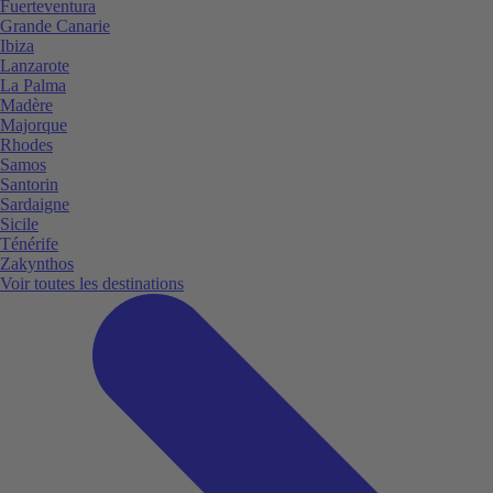
Fuerteventura
Grande Canarie
Ibiza
Lanzarote
La Palma
Madère
Majorque
Rhodes
Samos
Santorin
Sardaigne
Sicile
Ténérife
Zakynthos
Voir toutes les destinations