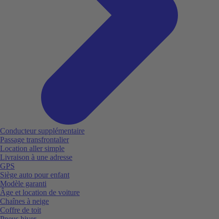
Conducteur supplémentaire
Passage transfrontalier
Location aller simple
Livraison à une adresse
GPS
Siège auto pour enfant
Modèle garanti
Âge et location de voiture
Chaînes à neige
Coffre de toit
Pneus hiver