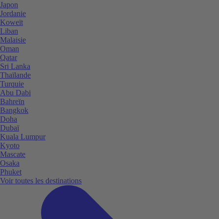
Japon
Jordanie
Koweït
Liban
Malaisie
Oman
Qatar
Sri Lanka
Thaïlande
Turquie
Abu Dabi
Bahreïn
Bangkok
Doha
Dubaï
Kuala Lumpur
Kyoto
Mascate
Osaka
Phuket
Voir toutes les destinations