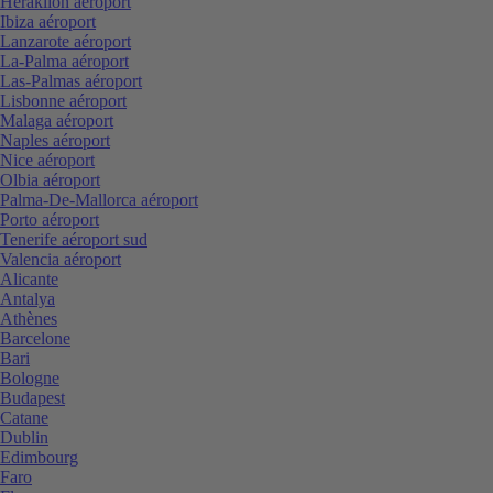
Heraklion aéroport
Ibiza aéroport
Lanzarote aéroport
La-Palma aéroport
Las-Palmas aéroport
Lisbonne aéroport
Malaga aéroport
Naples aéroport
Nice aéroport
Olbia aéroport
Palma-De-Mallorca aéroport
Porto aéroport
Tenerife aéroport sud
Valencia aéroport
Alicante
Antalya
Athènes
Barcelone
Bari
Bologne
Budapest
Catane
Dublin
Edimbourg
Faro