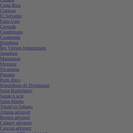
Costa Rica
Curaçao
El Salvador
Etats-Unis
Grenade
Guadeloupe
Guatemala
Honduras
Îles Vierges britanniques
Jamaïque
Martinique
Mexique
Nicaragua
Panama
Porto Rico
République de Dominique
Saint-Barthélemy
Sainte-Lucie
Saint-Martin
Trinité-et-Tobago
Atlanta aéroport
Boston aéroport
Calgary aéroport
Cancun aéroport