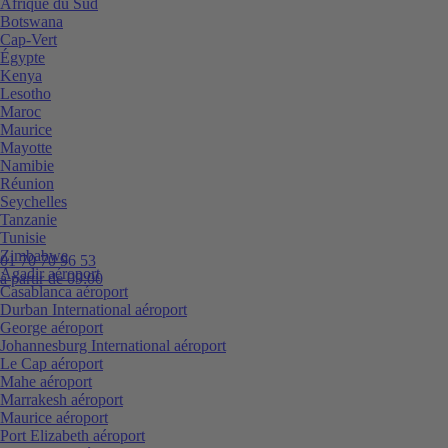
Afrique du Sud
Botswana
Cap-Vert
Égypte
Kenya
Lesotho
Maroc
Maurice
Mayotte
Namibie
Réunion
Seychelles
Tanzanie
Tunisie
Zimbabwe
01 70 70 96 53
Agadir aéroport
à partir de 09:00
Casablanca aéroport
Durban International aéroport
George aéroport
Johannesburg International aéroport
Le Cap aéroport
Mahe aéroport
Marrakesh aéroport
Maurice aéroport
Port Elizabeth aéroport