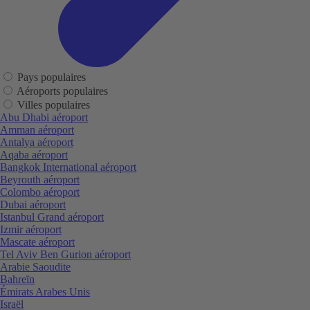
Pays populaires
Aéroports populaires
Villes populaires
Abu Dhabi aéroport
Amman aéroport
Antalya aéroport
Aqaba aéroport
Bangkok International aéroport
Beyrouth aéroport
Colombo aéroport
Dubai aéroport
Istanbul Grand aéroport
Izmir aéroport
Mascate aéroport
Tel Aviv Ben Gurion aéroport
Arabie Saoudite
Bahreïn
Émirats Arabes Unis
Israël