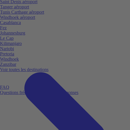
Saint Denis aéroport
Tanger aéroport
Tunis Carthage aéroport
Windhoek aéroport
Casablanca
Fez
Johannesburg
Le Cap
Kilimanjaro
Nariobi
Pretoria
Windhoek
Zanzibar
Voir toutes les destinations
FAQ
Questions fréquemment posées et réponses