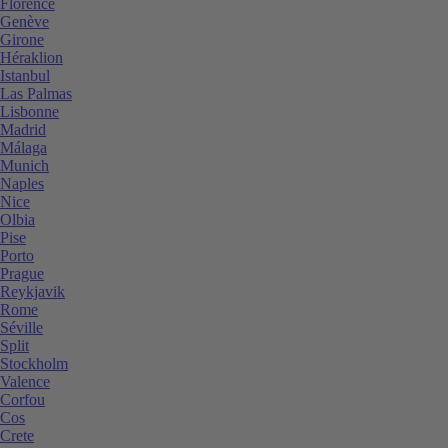
Florence
Genève
Girone
Héraklion
Istanbul
Las Palmas
Lisbonne
Madrid
Málaga
Munich
Naples
Nice
Olbia
Pise
Porto
Prague
Reykjavik
Rome
Séville
Split
Stockholm
Valence
Corfou
Cos
Crete