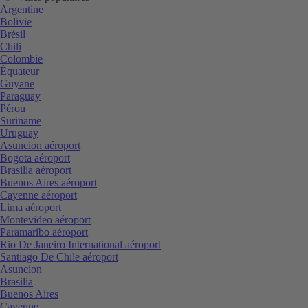
Argentine
Bolivie
Brésil
Chili
Colombie
Équateur
Guyane
Paraguay
Pérou
Suriname
Uruguay
Asuncion aéroport
Bogota aéroport
Brasilia aéroport
Buenos Aires aéroport
Cayenne aéroport
Lima aéroport
Montevideo aéroport
Paramaribo aéroport
Rio De Janeiro International aéroport
Santiago De Chile aéroport
Asuncion
Brasilia
Buenos Aires
Cayenne