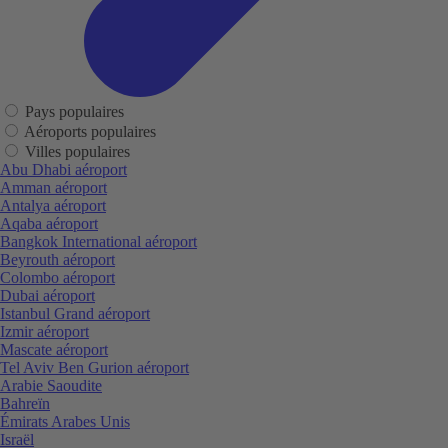
Pays populaires
Aéroports populaires
Villes populaires
Abu Dhabi aéroport
Amman aéroport
Antalya aéroport
Aqaba aéroport
Bangkok International aéroport
Beyrouth aéroport
Colombo aéroport
Dubai aéroport
Istanbul Grand aéroport
Izmir aéroport
Mascate aéroport
Tel Aviv Ben Gurion aéroport
Arabie Saoudite
Bahreïn
Émirats Arabes Unis
Israël