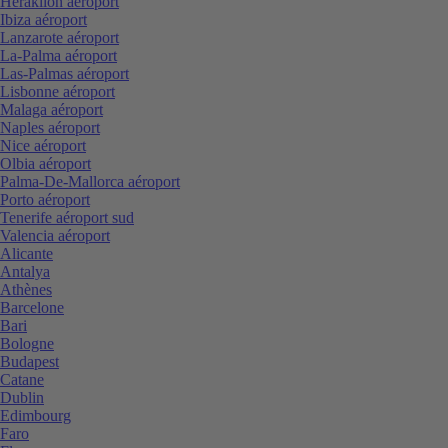
Heraklion aéroport
Ibiza aéroport
Lanzarote aéroport
La-Palma aéroport
Las-Palmas aéroport
Lisbonne aéroport
Malaga aéroport
Naples aéroport
Nice aéroport
Olbia aéroport
Palma-De-Mallorca aéroport
Porto aéroport
Tenerife aéroport sud
Valencia aéroport
Alicante
Antalya
Athènes
Barcelone
Bari
Bologne
Budapest
Catane
Dublin
Edimbourg
Faro