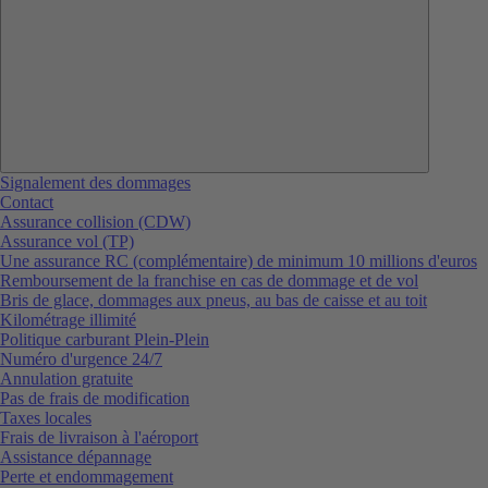
Signalement des dommages
Contact
Assurance collision (CDW)
Assurance vol (TP)
Une assurance RC (complémentaire) de minimum 10 millions d'euros
Remboursement de la franchise en cas de dommage et de vol
Bris de glace, dommages aux pneus, au bas de caisse et au toit
Kilométrage illimité
Politique carburant Plein-Plein
Numéro d'urgence 24/7
Annulation gratuite
Pas de frais de modification
Taxes locales
Frais de livraison à l'aéroport
Assistance dépannage
Perte et endommagement