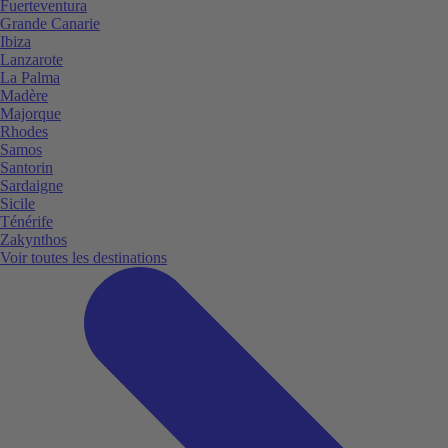
Fuerteventura
Grande Canarie
Ibiza
Lanzarote
La Palma
Madère
Majorque
Rhodes
Samos
Santorin
Sardaigne
Sicile
Ténérife
Zakynthos
Voir toutes les destinations