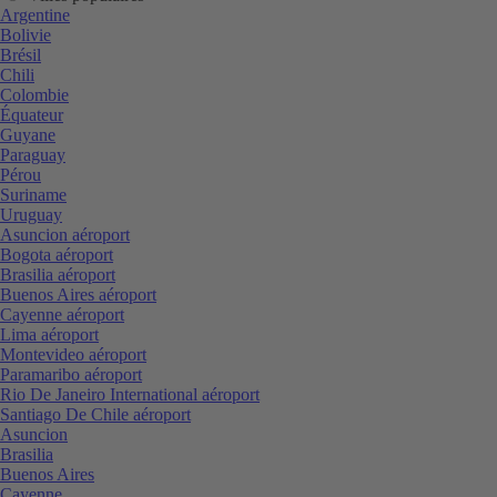
Argentine
Bolivie
Brésil
Chili
Colombie
Équateur
Guyane
Paraguay
Pérou
Suriname
Uruguay
Asuncion aéroport
Bogota aéroport
Brasilia aéroport
Buenos Aires aéroport
Cayenne aéroport
Lima aéroport
Montevideo aéroport
Paramaribo aéroport
Rio De Janeiro International aéroport
Santiago De Chile aéroport
Asuncion
Brasilia
Buenos Aires
Cayenne