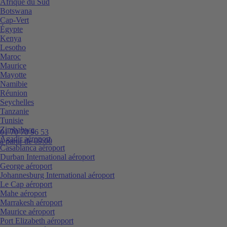
Afrique du Sud
Botswana
Cap-Vert
Égypte
Kenya
Lesotho
Maroc
Maurice
Mayotte
Namibie
Réunion
Seychelles
Tanzanie
Tunisie
Zimbabwe
01 70 70 96 53
Agadir aéroport
à partir de 09:00
Casablanca aéroport
Durban International aéroport
George aéroport
Johannesburg International aéroport
Le Cap aéroport
Mahe aéroport
Marrakesh aéroport
Maurice aéroport
Port Elizabeth aéroport