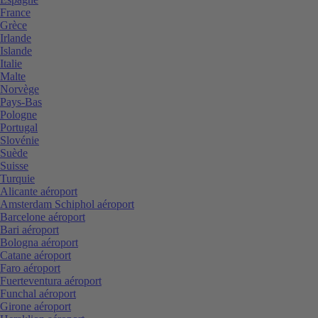
France
Grèce
Irlande
Islande
Italie
Malte
Norvège
Pays-Bas
Pologne
Portugal
Slovénie
Suède
Suisse
Turquie
Alicante aéroport
Amsterdam Schiphol aéroport
Barcelone aéroport
Bari aéroport
Bologna aéroport
Catane aéroport
Faro aéroport
Fuerteventura aéroport
Funchal aéroport
Girone aéroport