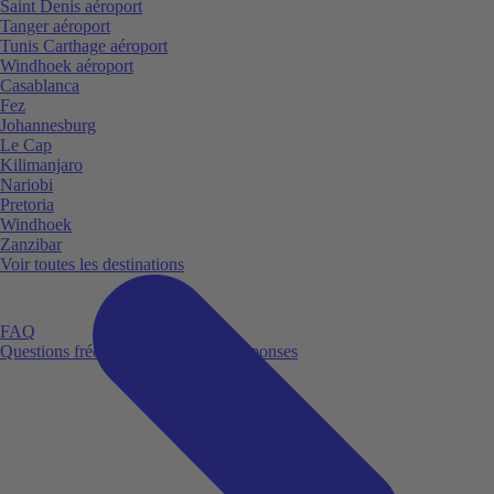
Saint Denis aéroport
Tanger aéroport
Tunis Carthage aéroport
Windhoek aéroport
Casablanca
Fez
Johannesburg
Le Cap
Kilimanjaro
Nariobi
Pretoria
Windhoek
Zanzibar
Voir toutes les destinations
FAQ
Questions fréquemment posées et réponses