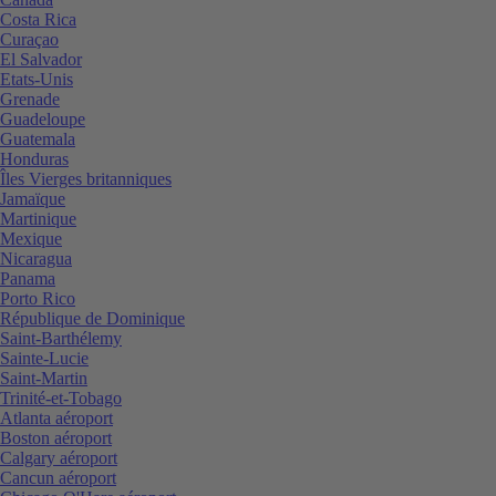
Costa Rica
Curaçao
El Salvador
Etats-Unis
Grenade
Guadeloupe
Guatemala
Honduras
Îles Vierges britanniques
Jamaïque
Martinique
Mexique
Nicaragua
Panama
Porto Rico
République de Dominique
Saint-Barthélemy
Sainte-Lucie
Saint-Martin
Trinité-et-Tobago
Atlanta aéroport
Boston aéroport
Calgary aéroport
Cancun aéroport