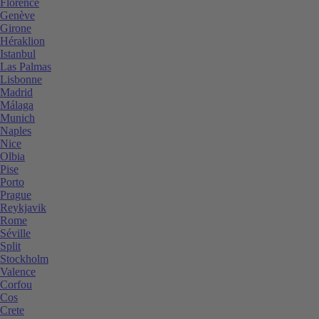
Florence
Genève
Girone
Héraklion
Istanbul
Las Palmas
Lisbonne
Madrid
Málaga
Munich
Naples
Nice
Olbia
Pise
Porto
Prague
Reykjavik
Rome
Séville
Split
Stockholm
Valence
Corfou
Cos
Crete