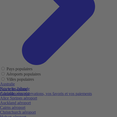
Pays populaires
Aéroports populaires
Villes populaires
Australie
Nouvelle-Zélande
Fais le toi-même
Adelaide aéroport
Contrôlez vos réservations, vos favoris et vos paiements
Alice Springs aéroport
Auckland aéroport
Cairns aéroport
Christchurch aéroport
Hobart aéroport