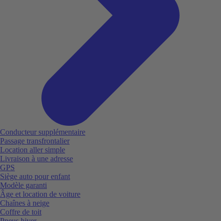
Conducteur supplémentaire
Passage transfrontalier
Location aller simple
Livraison à une adresse
GPS
Siège auto pour enfant
Modèle garanti
Âge et location de voiture
Chaînes à neige
Coffre de toit
Pneus hiver