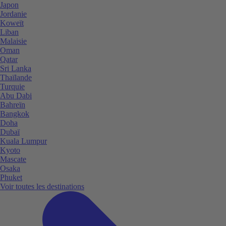
Japon
Jordanie
Koweït
Liban
Malaisie
Oman
Qatar
Sri Lanka
Thaïlande
Turquie
Abu Dabi
Bahreïn
Bangkok
Doha
Dubaï
Kuala Lumpur
Kyoto
Mascate
Osaka
Phuket
Voir toutes les destinations