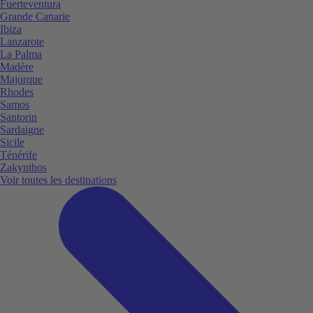
Fuerteventura
Grande Canarie
Ibiza
Lanzarote
La Palma
Madère
Majorque
Rhodes
Samos
Santorin
Sardaigne
Sicile
Ténérife
Zakynthos
Voir toutes les destinations