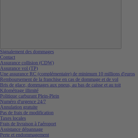
Signalement des dommages
Contact
Assurance collision (CDW)
Assurance vol (TP)
Une assurance RC (complémentaire) de minimum 10 millions d'euros
Remboursement de la franchise en cas de dommage et de vol
Bris de glace, dommages aux pneus, au bas de caisse et au toit
Kilométrage illimité
Politique carburant Plein-Plein
Numéro d'urgence 24/7
Annulation gratuite
Pas de frais de modification
Taxes locales
Frais de livraison à l'aéroport
Assistance dépannage
Perte et endommagement