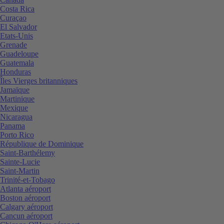
Costa Rica
Curaçao
El Salvador
Etats-Unis
Grenade
Guadeloupe
Guatemala
Honduras
Îles Vierges britanniques
Jamaïque
Martinique
Mexique
Nicaragua
Panama
Porto Rico
République de Dominique
Saint-Barthélemy
Sainte-Lucie
Saint-Martin
Trinité-et-Tobago
Atlanta aéroport
Boston aéroport
Calgary aéroport
Cancun aéroport