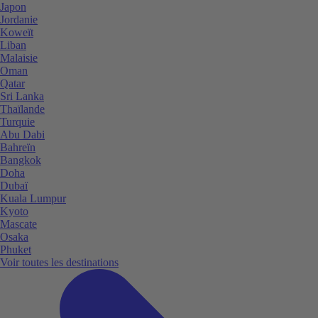
Japon
Jordanie
Koweït
Liban
Malaisie
Oman
Qatar
Sri Lanka
Thaïlande
Turquie
Abu Dabi
Bahreïn
Bangkok
Doha
Dubaï
Kuala Lumpur
Kyoto
Mascate
Osaka
Phuket
Voir toutes les destinations