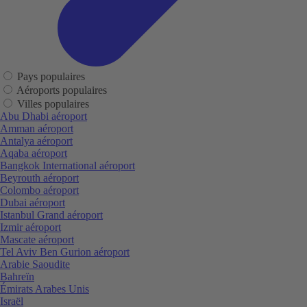
Pays populaires
Aéroports populaires
Villes populaires
Abu Dhabi aéroport
Amman aéroport
Antalya aéroport
Aqaba aéroport
Bangkok International aéroport
Beyrouth aéroport
Colombo aéroport
Dubai aéroport
Istanbul Grand aéroport
Izmir aéroport
Mascate aéroport
Tel Aviv Ben Gurion aéroport
Arabie Saoudite
Bahreïn
Émirats Arabes Unis
Israël