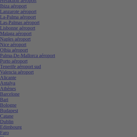
Heraklion aéroport
Ibiza aéroport
Lanzarote aéroport
La-Palma aéroport
Las-Palmas aéroport
Lisbonne aéroport
Malaga aéroport
Naples aéroport
Nice aéroport
Olbia aéroport
Palma-De-Mallorca aéroport
Porto aéroport
Tenerife aéroport sud
Valencia aéroport
Alicante
Antalya
Athènes
Barcelone
Bari
Bologne
Budapest
Catane
Dublin
Edimbourg
Faro