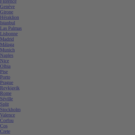
Florence
Genève
Girone
Héraklion
Istanbul
Las Palmas
Lisbonne
Madrid
Málaga
Munich
Naples
Nice
Olbia
Pise
Porto
Prague
Reykjavik
Rome
Séville
Split
Stockholm
Valence
Corfou
Cos
Crete