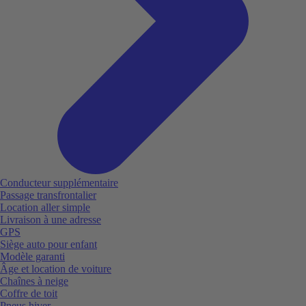
Conducteur supplémentaire
Passage transfrontalier
Location aller simple
Livraison à une adresse
GPS
Siège auto pour enfant
Modèle garanti
Âge et location de voiture
Chaînes à neige
Coffre de toit
Pneus hiver