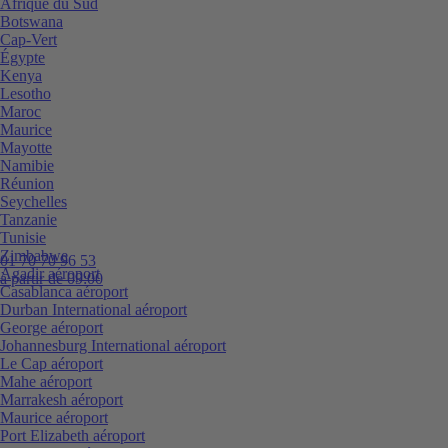
Afrique du Sud
Botswana
Cap-Vert
Égypte
Kenya
Lesotho
Maroc
Maurice
Mayotte
Namibie
Réunion
Seychelles
Tanzanie
Tunisie
Zimbabwe
01 70 70 96 53
Agadir aéroport
à partir de 09:00
Casablanca aéroport
Durban International aéroport
George aéroport
Johannesburg International aéroport
Le Cap aéroport
Mahe aéroport
Marrakesh aéroport
Maurice aéroport
Port Elizabeth aéroport