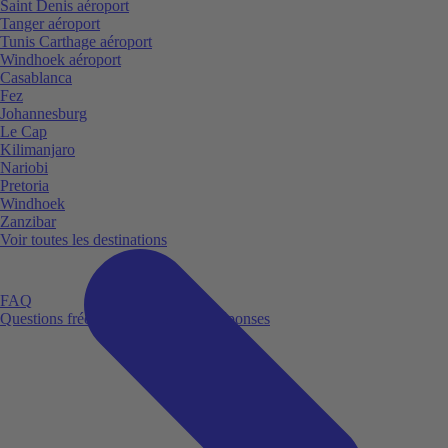
Saint Denis aéroport
Tanger aéroport
Tunis Carthage aéroport
Windhoek aéroport
Casablanca
Fez
Johannesburg
Le Cap
Kilimanjaro
Nariobi
Pretoria
Windhoek
Zanzibar
Voir toutes les destinations
FAQ
Questions fréquemment posées et réponses