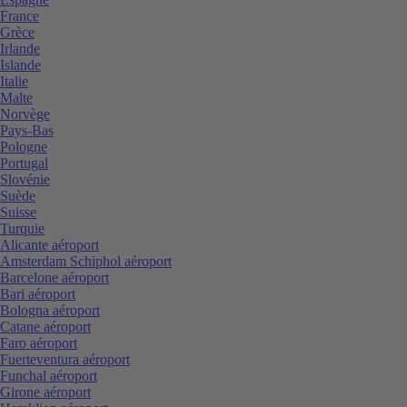
France
Grèce
Irlande
Islande
Italie
Malte
Norvège
Pays-Bas
Pologne
Portugal
Slovénie
Suède
Suisse
Turquie
Alicante aéroport
Amsterdam Schiphol aéroport
Barcelone aéroport
Bari aéroport
Bologna aéroport
Catane aéroport
Faro aéroport
Fuerteventura aéroport
Funchal aéroport
Girone aéroport