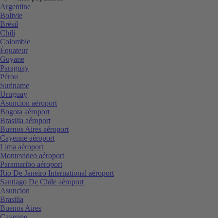
Argentine
Bolivie
Brésil
Chili
Colombie
Équateur
Guyane
Paraguay
Pérou
Suriname
Uruguay
Asuncion aéroport
Bogota aéroport
Brasilia aéroport
Buenos Aires aéroport
Cayenne aéroport
Lima aéroport
Montevideo aéroport
Paramaribo aéroport
Rio De Janeiro International aéroport
Santiago De Chile aéroport
Asuncion
Brasilia
Buenos Aires
Cayenne