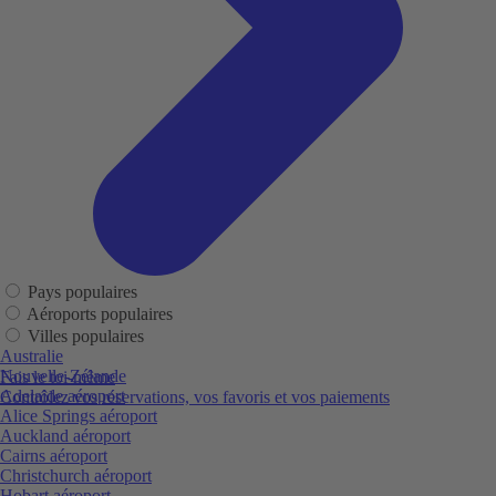
Pays populaires
Aéroports populaires
Villes populaires
Australie
Nouvelle-Zélande
Fais le toi-même
Adelaide aéroport
Contrôlez vos réservations, vos favoris et vos paiements
Alice Springs aéroport
Auckland aéroport
Cairns aéroport
Christchurch aéroport
Hobart aéroport