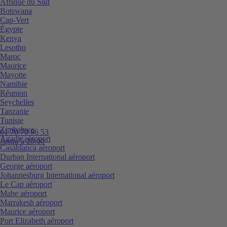
Afrique du Sud
Botswana
Cap-Vert
Égypte
Kenya
Lesotho
Maroc
Maurice
Mayotte
Namibie
Réunion
Seychelles
Tanzanie
Tunisie
Zimbabwe
01 70 70 96 53
Agadir aéroport
Jusqu’à 20:00
Casablanca aéroport
Durban International aéroport
George aéroport
Johannesburg International aéroport
Le Cap aéroport
Mahe aéroport
Marrakesh aéroport
Maurice aéroport
Port Elizabeth aéroport