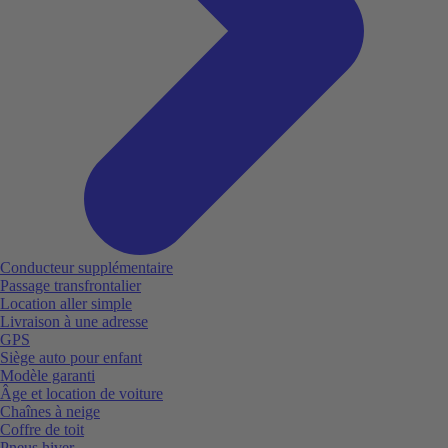
Conducteur supplémentaire
Passage transfrontalier
Location aller simple
Livraison à une adresse
GPS
Siège auto pour enfant
Modèle garanti
Âge et location de voiture
Chaînes à neige
Coffre de toit
Pneus hiver