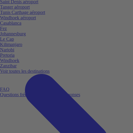
Saint Denis aéroport
Tanger aéroport
Tunis Carthage aéroport
Windhoek aéroport
Casablanca
Fez
Johannesburg
Le Cap
Kilimanjaro
Nariobi
Pretoria
Windhoek
Zanzibar
Voir toutes les destinations
FAQ
Questions fréquemment posées et réponses