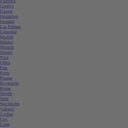
Florence
Genève
Girone
Héraklion
Istanbul
Las Palmas
Lisbonne
Madrid
Málaga
Munich
Naples
Nice
Olbia
Pise
Porto
Prague
Reykjavik
Rome
Séville
Split
Stockholm
Valence
Corfou
Cos
Crete