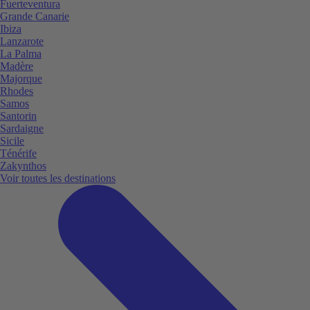
Fuerteventura
Grande Canarie
Ibiza
Lanzarote
La Palma
Madère
Majorque
Rhodes
Samos
Santorin
Sardaigne
Sicile
Ténérife
Zakynthos
Voir toutes les destinations