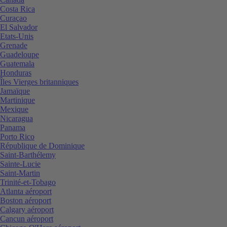
Costa Rica
Curaçao
El Salvador
Etats-Unis
Grenade
Guadeloupe
Guatemala
Honduras
Îles Vierges britanniques
Jamaïque
Martinique
Mexique
Nicaragua
Panama
Porto Rico
République de Dominique
Saint-Barthélemy
Sainte-Lucie
Saint-Martin
Trinité-et-Tobago
Atlanta aéroport
Boston aéroport
Calgary aéroport
Cancun aéroport