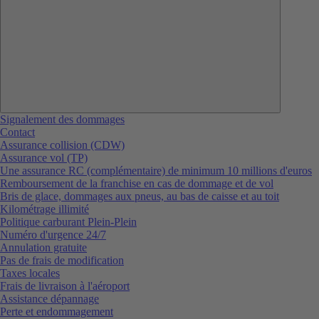
Signalement des dommages
Contact
Assurance collision (CDW)
Assurance vol (TP)
Une assurance RC (complémentaire) de minimum 10 millions d'euros
Remboursement de la franchise en cas de dommage et de vol
Bris de glace, dommages aux pneus, au bas de caisse et au toit
Kilométrage illimité
Politique carburant Plein-Plein
Numéro d'urgence 24/7
Annulation gratuite
Pas de frais de modification
Taxes locales
Frais de livraison à l'aéroport
Assistance dépannage
Perte et endommagement