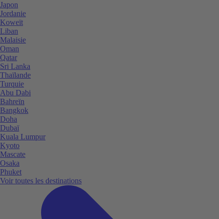
Japon
Jordanie
Koweït
Liban
Malaisie
Oman
Qatar
Sri Lanka
Thaïlande
Turquie
Abu Dabi
Bahreïn
Bangkok
Doha
Dubaï
Kuala Lumpur
Kyoto
Mascate
Osaka
Phuket
Voir toutes les destinations