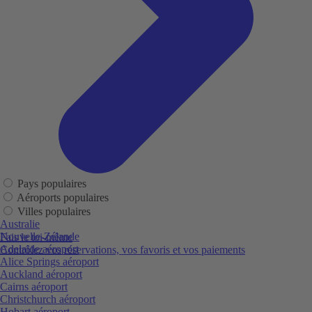
Pays populaires
Aéroports populaires
Villes populaires
Australie
Nouvelle-Zélande
Fais le toi-même
Adelaide aéroport
Contrôlez vos réservations, vos favoris et vos paiements
Alice Springs aéroport
Auckland aéroport
Cairns aéroport
Christchurch aéroport
Hobart aéroport