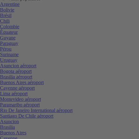
Argentine
Bolivie
Brésil
Chili
Colombie
Équateur
Guyane
Paraguay
Pérou
Suriname
Uruguay
Asuncion aéroport
Bogota aéroport
Brasilia aéroport
Buenos Aires aéroport
Cayenne aéroport
Lima aéroport
Montevideo aéroport
Paramaribo aéroport
Rio De Janeiro International aéroport
Santiago De Chile aéroport
Asuncion
Brasilia
Buenos Aires
Cayenne