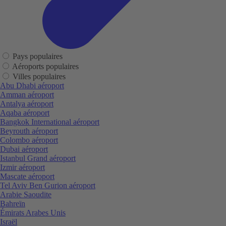
Pays populaires
Aéroports populaires
Villes populaires
Abu Dhabi aéroport
Amman aéroport
Antalya aéroport
Aqaba aéroport
Bangkok International aéroport
Beyrouth aéroport
Colombo aéroport
Dubai aéroport
Istanbul Grand aéroport
Izmir aéroport
Mascate aéroport
Tel Aviv Ben Gurion aéroport
Arabie Saoudite
Bahreïn
Émirats Arabes Unis
Israël