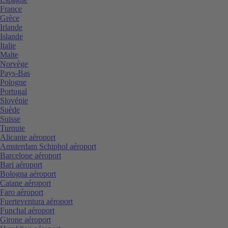
France
Grèce
Irlande
Islande
Italie
Malte
Norvège
Pays-Bas
Pologne
Portugal
Slovénie
Suède
Suisse
Turquie
Alicante aéroport
Amsterdam Schiphol aéroport
Barcelone aéroport
Bari aéroport
Bologna aéroport
Catane aéroport
Faro aéroport
Fuerteventura aéroport
Funchal aéroport
Girone aéroport