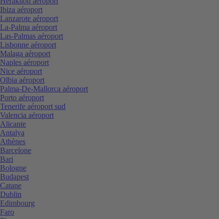
Heraklion aéroport
Ibiza aéroport
Lanzarote aéroport
La-Palma aéroport
Las-Palmas aéroport
Lisbonne aéroport
Malaga aéroport
Naples aéroport
Nice aéroport
Olbia aéroport
Palma-De-Mallorca aéroport
Porto aéroport
Tenerife aéroport sud
Valencia aéroport
Alicante
Antalya
Athènes
Barcelone
Bari
Bologne
Budapest
Catane
Dublin
Edimbourg
Faro