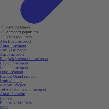
Pays populaires
Aéroports populaires
Villes populaires
Abu Dhabi aéroport
Amman aéroport
Antalya aéroport
Aqaba aéroport
Bangkok International aéroport
Beyrouth aéroport
Colombo aéroport
Dubai aéroport
Istanbul Grand aéroport
Izmir aéroport
Mascate aéroport
Tel Aviv Ben Gurion aéroport
Arabie Saoudite
Bahreïn
Émirats Arabes Unis
Israël