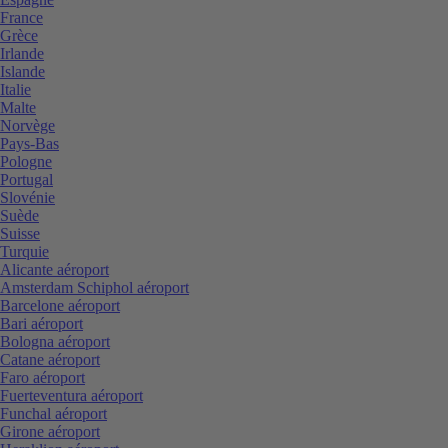
France
Grèce
Irlande
Islande
Italie
Malte
Norvège
Pays-Bas
Pologne
Portugal
Slovénie
Suède
Suisse
Turquie
Alicante aéroport
Amsterdam Schiphol aéroport
Barcelone aéroport
Bari aéroport
Bologna aéroport
Catane aéroport
Faro aéroport
Fuerteventura aéroport
Funchal aéroport
Girone aéroport