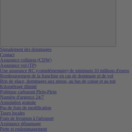
Signalement des dommages
Contact
Assurance collision (CDW)
Assurance vol (TP)
Une assurance RC (complémentaire) de minimum 10 millions d'euros
Remboursement de la franchise en cas de dommage et de vol
Bris de glace, dommages aux pneus, au bas de caisse et au toit
Kilométrage illimité
Politique carburant Plein-Plein
Numéro d'urgence 24/7
Annulation gratuite
Pas de frais de modification
Taxes locales
Frais de livraison à l'aéroport
Assistance dépannage
Perte et endommagement