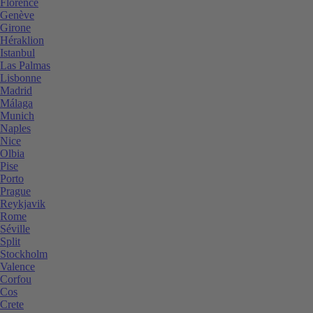
Florence
Genève
Girone
Héraklion
Istanbul
Las Palmas
Lisbonne
Madrid
Málaga
Munich
Naples
Nice
Olbia
Pise
Porto
Prague
Reykjavik
Rome
Séville
Split
Stockholm
Valence
Corfou
Cos
Crete