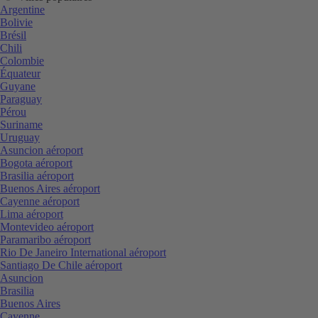
Argentine
Bolivie
Brésil
Chili
Colombie
Équateur
Guyane
Paraguay
Pérou
Suriname
Uruguay
Asuncion aéroport
Bogota aéroport
Brasilia aéroport
Buenos Aires aéroport
Cayenne aéroport
Lima aéroport
Montevideo aéroport
Paramaribo aéroport
Rio De Janeiro International aéroport
Santiago De Chile aéroport
Asuncion
Brasilia
Buenos Aires
Cayenne