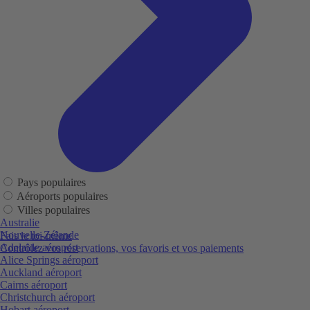
Pays populaires
Aéroports populaires
Villes populaires
Australie
Nouvelle-Zélande
Fais le toi-même
Adelaide aéroport
Contrôlez vos réservations, vos favoris et vos paiements
Alice Springs aéroport
Auckland aéroport
Cairns aéroport
Christchurch aéroport
Hobart aéroport