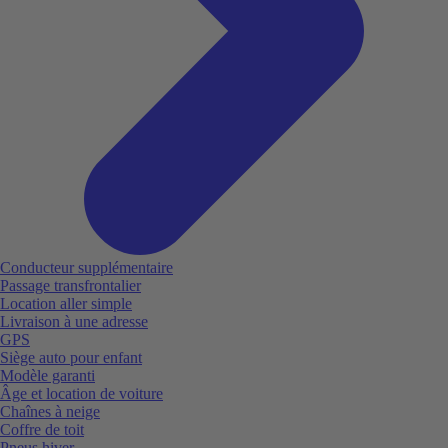
Conducteur supplémentaire
Passage transfrontalier
Location aller simple
Livraison à une adresse
GPS
Siège auto pour enfant
Modèle garanti
Âge et location de voiture
Chaînes à neige
Coffre de toit
Pneus hiver