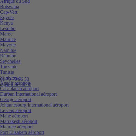
Afrique du Sud
Botswana
Cap-Vert
Égypte
Kenya
Lesotho
Maroc
Maurice
Mayotte
Namibie
Réunion
Seychelles
Tanzanie
Tunisie
Zimbabwe
01 70 70 96 53
Agadir aéroport
à partir de 09:00
Casablanca aéroport
Durban International aéroport
George aéroport
Johannesburg International aéroport
Le Cap aéroport
Mahe aéroport
Marrakesh aéroport
Maurice aéroport
Port Elizabeth aéroport