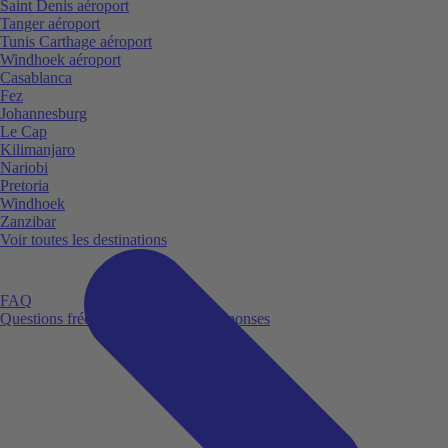
Saint Denis aéroport
Tanger aéroport
Tunis Carthage aéroport
Windhoek aéroport
Casablanca
Fez
Johannesburg
Le Cap
Kilimanjaro
Nariobi
Pretoria
Windhoek
Zanzibar
Voir toutes les destinations
FAQ
Questions fréquemment posées et réponses