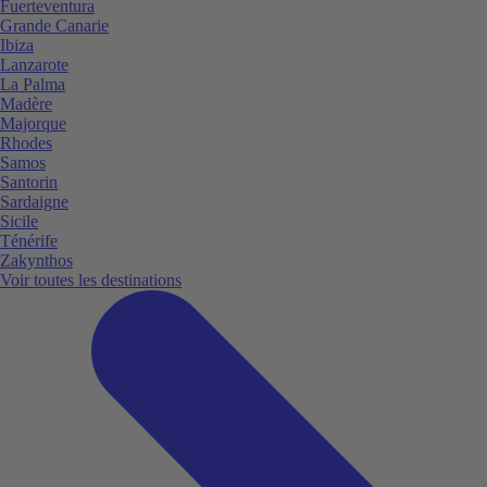
Fuerteventura
Grande Canarie
Ibiza
Lanzarote
La Palma
Madère
Majorque
Rhodes
Samos
Santorin
Sardaigne
Sicile
Ténérife
Zakynthos
Voir toutes les destinations