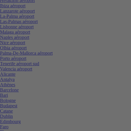
Heraklion aéroport
Ibiza aéroport
Lanzarote aéroport
La-Palma aéroport
Las-Palmas aéroport
Lisbonne aéroport
Malaga aéroport
Naples aéroport
Nice aéroport
Olbia aéroport
Palma-De-Mallorca aéroport
Porto aéroport
Tenerife aéroport sud
Valencia aéroport
Alicante
Antalya
Athènes
Barcelone
Bari
Bologne
Budapest
Catane
Dublin
Edimbourg
Faro