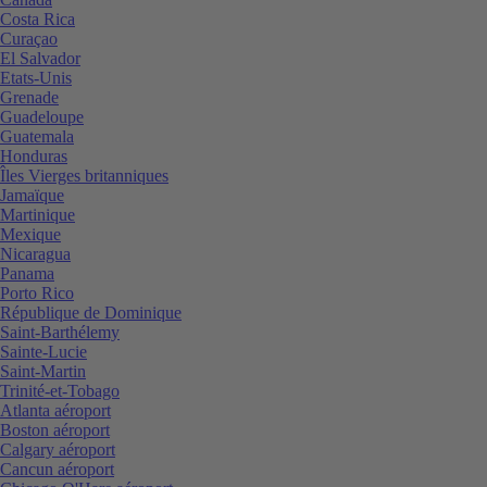
Costa Rica
Curaçao
El Salvador
Etats-Unis
Grenade
Guadeloupe
Guatemala
Honduras
Îles Vierges britanniques
Jamaïque
Martinique
Mexique
Nicaragua
Panama
Porto Rico
République de Dominique
Saint-Barthélemy
Sainte-Lucie
Saint-Martin
Trinité-et-Tobago
Atlanta aéroport
Boston aéroport
Calgary aéroport
Cancun aéroport