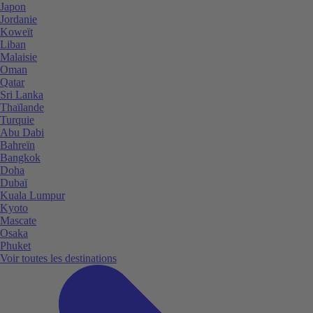
Japon
Jordanie
Koweït
Liban
Malaisie
Oman
Qatar
Sri Lanka
Thaïlande
Turquie
Abu Dabi
Bahreïn
Bangkok
Doha
Dubaï
Kuala Lumpur
Kyoto
Mascate
Osaka
Phuket
Voir toutes les destinations