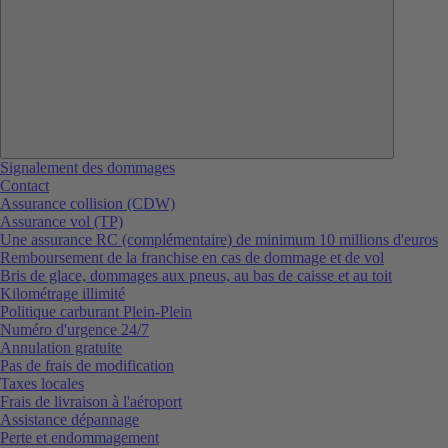
Signalement des dommages
Contact
Assurance collision (CDW)
Assurance vol (TP)
Une assurance RC (complémentaire) de minimum 10 millions d'euros
Remboursement de la franchise en cas de dommage et de vol
Bris de glace, dommages aux pneus, au bas de caisse et au toit
Kilométrage illimité
Politique carburant Plein-Plein
Numéro d'urgence 24/7
Annulation gratuite
Pas de frais de modification
Taxes locales
Frais de livraison à l'aéroport
Assistance dépannage
Perte et endommagement