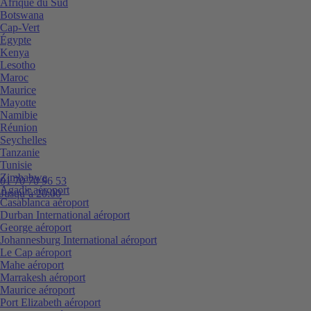
Afrique du Sud
Botswana
Cap-Vert
Égypte
Kenya
Lesotho
Maroc
Maurice
Mayotte
Namibie
Réunion
Seychelles
Tanzanie
Tunisie
Zimbabwe
01 70 70 96 53
Agadir aéroport
Jusqu’à 20:00
Casablanca aéroport
Durban International aéroport
George aéroport
Johannesburg International aéroport
Le Cap aéroport
Mahe aéroport
Marrakesh aéroport
Maurice aéroport
Port Elizabeth aéroport