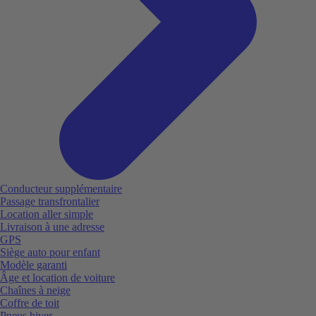
Conducteur supplémentaire
Passage transfrontalier
Location aller simple
Livraison à une adresse
GPS
Siège auto pour enfant
Modèle garanti
Âge et location de voiture
Chaînes à neige
Coffre de toit
Pneus hiver