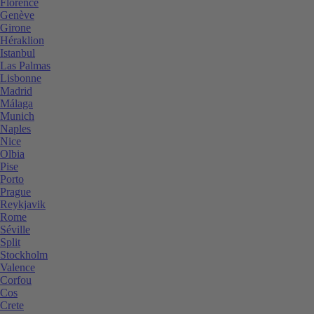
Florence
Genève
Girone
Héraklion
Istanbul
Las Palmas
Lisbonne
Madrid
Málaga
Munich
Naples
Nice
Olbia
Pise
Porto
Prague
Reykjavik
Rome
Séville
Split
Stockholm
Valence
Corfou
Cos
Crete