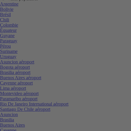
Argentine
Bolivie
Brésil
Chili
Colombie
Équateur
Guyane
Paraguay
Pérou
Suriname
Uruguay
Asuncion aéroport
Bogota aéroport
Brasilia aéroport
Buenos Aires aéroport
Cayenne aéroport
Lima aéroport
Montevideo aéroport
Paramaribo aéroport
Rio De Janeiro International aéroport
Santiago De Chile aéroport
Asuncion
Brasilia
Buenos Aires
Cayenne