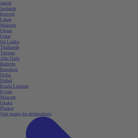
Japon
Jordanie
Koweït
Liban
Malaisie
Oman
Qatar
Sri Lanka
Thaïlande
Turquie
Abu Dabi
Bahreïn
Bangkok
Doha
Dubaï
Kuala Lumpur
Kyoto
Mascate
Osaka
Phuket
Voir toutes les destinations