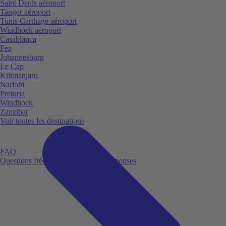
Saint Denis aéroport
Tanger aéroport
Tunis Carthage aéroport
Windhoek aéroport
Casablanca
Fez
Johannesburg
Le Cap
Kilimanjaro
Nariobi
Pretoria
Windhoek
Zanzibar
Voir toutes les destinations
FAQ
Questions fréquemment posées et réponses