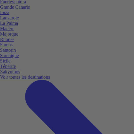
Fuerteventura
Grande Canarie
Ibiza
Lanzarote
La Palma
Madère
Majorque
Rhodes
Samos
Santorin
Sardaigne
Sicile
Ténérife
Zakynthos
Voir toutes les destinations