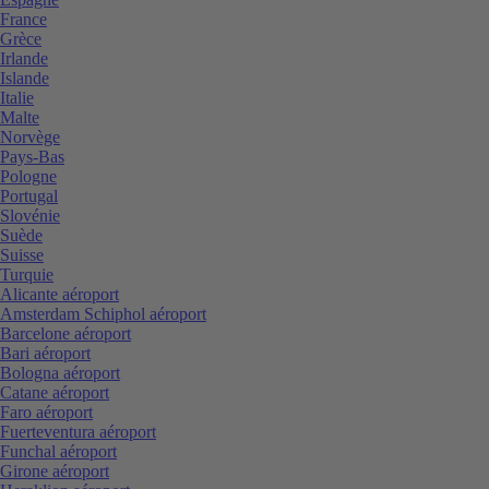
France
Grèce
Irlande
Islande
Italie
Malte
Norvège
Pays-Bas
Pologne
Portugal
Slovénie
Suède
Suisse
Turquie
Alicante aéroport
Amsterdam Schiphol aéroport
Barcelone aéroport
Bari aéroport
Bologna aéroport
Catane aéroport
Faro aéroport
Fuerteventura aéroport
Funchal aéroport
Girone aéroport