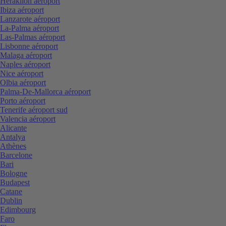
Heraklion aéroport
Ibiza aéroport
Lanzarote aéroport
La-Palma aéroport
Las-Palmas aéroport
Lisbonne aéroport
Malaga aéroport
Naples aéroport
Nice aéroport
Olbia aéroport
Palma-De-Mallorca aéroport
Porto aéroport
Tenerife aéroport sud
Valencia aéroport
Alicante
Antalya
Athènes
Barcelone
Bari
Bologne
Budapest
Catane
Dublin
Edimbourg
Faro