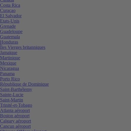
Costa Rica
Curaçao
El Salvador
Etats-Unis
Grenade
Guadeloupe
Guatemala
Honduras
Îles Vierges britanniques
Jamaïque
Martinique
Mexique
Nicaragua
Panama
Porto Rico
République de Dominique
Saint-Barthélemy
Sainte-Lucie
Saint-Martin
Trinité-et-Tobago
Atlanta aéroport
Boston aéroport
Calgary aéroport
Cancun aéroport