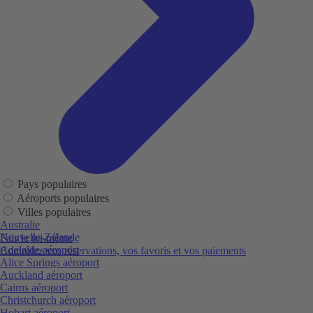
Pays populaires
Aéroports populaires
Villes populaires
Australie
Nouvelle-Zélande
Fais le toi-même
Adelaide aéroport
Contrôlez vos réservations, vos favoris et vos paiements
Alice Springs aéroport
Auckland aéroport
Cairns aéroport
Christchurch aéroport
Hobart aéroport