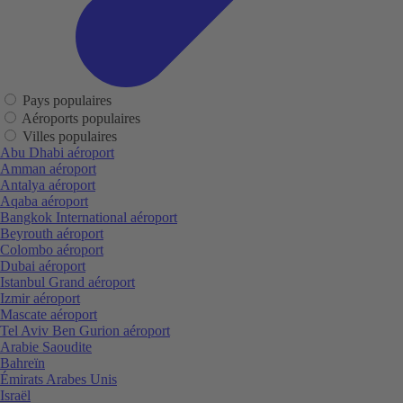
Pays populaires
Aéroports populaires
Villes populaires
Abu Dhabi aéroport
Amman aéroport
Antalya aéroport
Aqaba aéroport
Bangkok International aéroport
Beyrouth aéroport
Colombo aéroport
Dubai aéroport
Istanbul Grand aéroport
Izmir aéroport
Mascate aéroport
Tel Aviv Ben Gurion aéroport
Arabie Saoudite
Bahreïn
Émirats Arabes Unis
Israël