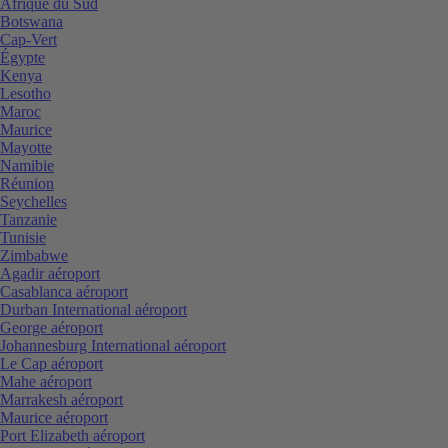
Afrique du Sud
Botswana
Cap-Vert
Égypte
Kenya
Lesotho
Maroc
Maurice
Mayotte
Namibie
Réunion
Seychelles
Tanzanie
Tunisie
Zimbabwe
Agadir aéroport
Casablanca aéroport
Durban International aéroport
George aéroport
Johannesburg International aéroport
Le Cap aéroport
Mahe aéroport
Marrakesh aéroport
Maurice aéroport
Port Elizabeth aéroport