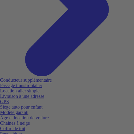
Conducteur supplémentaire
Passage transfrontalier
Location aller simple
Livraison à une adresse
GPS
Siège auto pour enfant
Modèle garanti
Âge et location de voiture
Chaînes à neige
Coffre de toit
Pneus hiver