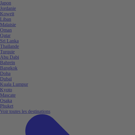
Japon
Jordanie
Koweït
Liban
Malaisie
Oman
Qatar
Sri Lanka
Thaïlande
Turquie
Abu Dabi
Bahreïn
Bangkok
Doha
Dubaï
Kuala Lumpur
Kyoto
Mascate
Osaka
Phuket
Voir toutes les destinations