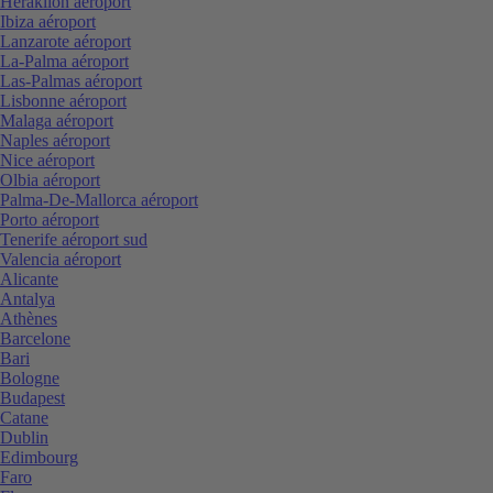
Heraklion aéroport
Ibiza aéroport
Lanzarote aéroport
La-Palma aéroport
Las-Palmas aéroport
Lisbonne aéroport
Malaga aéroport
Naples aéroport
Nice aéroport
Olbia aéroport
Palma-De-Mallorca aéroport
Porto aéroport
Tenerife aéroport sud
Valencia aéroport
Alicante
Antalya
Athènes
Barcelone
Bari
Bologne
Budapest
Catane
Dublin
Edimbourg
Faro