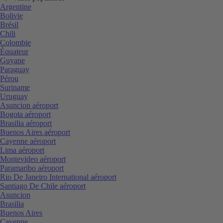
Argentine
Bolivie
Brésil
Chili
Colombie
Équateur
Guyane
Paraguay
Pérou
Suriname
Uruguay
Asuncion aéroport
Bogota aéroport
Brasilia aéroport
Buenos Aires aéroport
Cayenne aéroport
Lima aéroport
Montevideo aéroport
Paramaribo aéroport
Rio De Janeiro International aéroport
Santiago De Chile aéroport
Asuncion
Brasilia
Buenos Aires
Cayenne