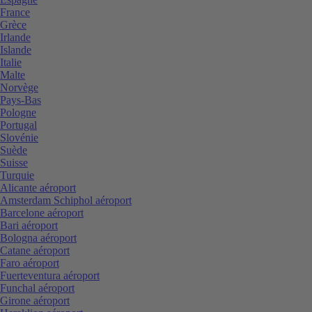
France
Grèce
Irlande
Islande
Italie
Malte
Norvège
Pays-Bas
Pologne
Portugal
Slovénie
Suède
Suisse
Turquie
Alicante aéroport
Amsterdam Schiphol aéroport
Barcelone aéroport
Bari aéroport
Bologna aéroport
Catane aéroport
Faro aéroport
Fuerteventura aéroport
Funchal aéroport
Girone aéroport