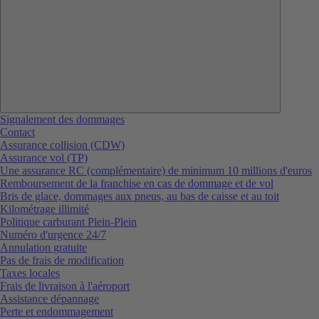
Signalement des dommages
Contact
Assurance collision (CDW)
Assurance vol (TP)
Une assurance RC (complémentaire) de minimum 10 millions d'euros
Remboursement de la franchise en cas de dommage et de vol
Bris de glace, dommages aux pneus, au bas de caisse et au toit
Kilométrage illimité
Politique carburant Plein-Plein
Numéro d'urgence 24/7
Annulation gratuite
Pas de frais de modification
Taxes locales
Frais de livraison à l'aéroport
Assistance dépannage
Perte et endommagement