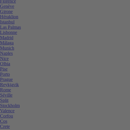
Florence
Genève
Girone
Héraklion
Istanbul
Las Palmas
Lisbonne
Madrid
Málaga
Munich
Naples
Nice
Olbia
Pise
Porto
Prague
Reykjavik
Rome
Séville
Split
Stockholm
Valence
Corfou
Cos
Crete