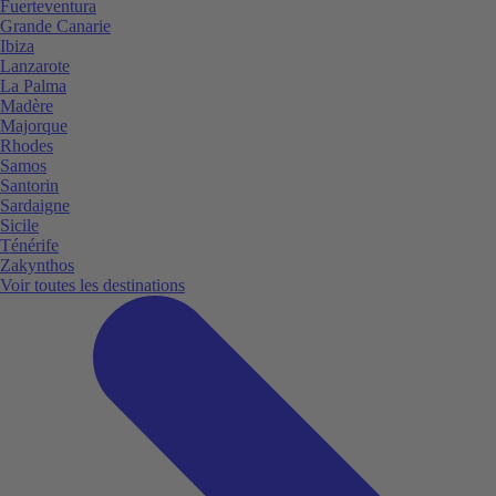
Fuerteventura
Grande Canarie
Ibiza
Lanzarote
La Palma
Madère
Majorque
Rhodes
Samos
Santorin
Sardaigne
Sicile
Ténérife
Zakynthos
Voir toutes les destinations