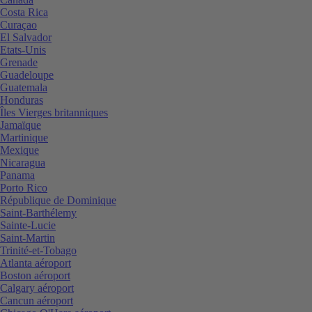
Costa Rica
Curaçao
El Salvador
Etats-Unis
Grenade
Guadeloupe
Guatemala
Honduras
Îles Vierges britanniques
Jamaïque
Martinique
Mexique
Nicaragua
Panama
Porto Rico
République de Dominique
Saint-Barthélemy
Sainte-Lucie
Saint-Martin
Trinité-et-Tobago
Atlanta aéroport
Boston aéroport
Calgary aéroport
Cancun aéroport