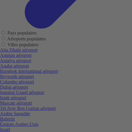
Pays populaires
Aéroports populaires
Villes populaires
Abu Dhabi aéroport
Amman aéroport
Antalya aéroport
Aqaba aéroport
Bangkok International aéroport
Beyrouth aéroport
Colombo aéroport
Dubai aéroport
Istanbul Grand aéroport
Izmir aéroport
Mascate aéroport
Tel Aviv Ben Gurion aéroport
Arabie Saoudite
Bahreïn
Émirats Arabes Unis
Israël