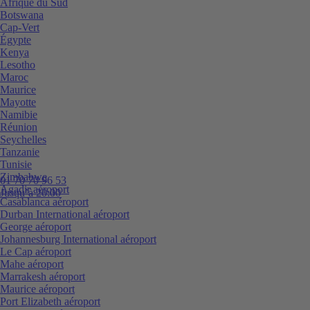
Afrique du Sud
Botswana
Cap-Vert
Égypte
Kenya
Lesotho
Maroc
Maurice
Mayotte
Namibie
Réunion
Seychelles
Tanzanie
Tunisie
Zimbabwe
01 70 70 96 53
Agadir aéroport
Jusqu’à 20:00
Casablanca aéroport
Durban International aéroport
George aéroport
Johannesburg International aéroport
Le Cap aéroport
Mahe aéroport
Marrakesh aéroport
Maurice aéroport
Port Elizabeth aéroport