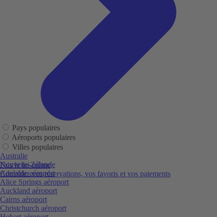
Pays populaires
Aéroports populaires
Villes populaires
Australie
Nouvelle-Zélande
Fais le toi-même
Adelaide aéroport
Contrôlez vos réservations, vos favoris et vos paiements
Alice Springs aéroport
Auckland aéroport
Cairns aéroport
Christchurch aéroport
Hobart aéroport