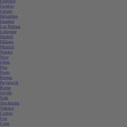
Florence
Genève
Girone
Héraklion
Istanbul
Las Palmas
Lisbonne
Madrid
Málaga
Munich
Naples
Nice
Olbia
Pise
Porto
Prague
Reykjavik
Rome
Séville
Split
Stockholm
Valence
Corfou
Cos
Crete