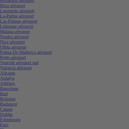
Heraklion aéroport
Ibiza aéroport
Lanzarote aéroport
La-Palma aéroport
Las-Palmas aéroport
Lisbonne aéroport
Malaga aéroport
Naples aéroport
Nice aéroport
Olbia aéroport
Palma-De-Mallorca aéroport
Porto aéroport
Tenerife aéroport sud
Valencia aéroport
Alicante
Antalya
Athènes
Barcelone
Bari
Bologne
Budapest
Catane
Dublin
Edimbourg
Faro