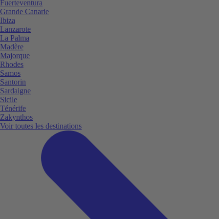
Fuerteventura
Grande Canarie
Ibiza
Lanzarote
La Palma
Madère
Majorque
Rhodes
Samos
Santorin
Sardaigne
Sicile
Ténérife
Zakynthos
Voir toutes les destinations