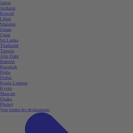
Japon
Jordanie
Koweït
Liban
Malaisie
Oman
Qatar
Sri Lanka
Thaïlande
Turquie
Abu Dabi
Bahreïn
Bangkok
Doha
Dubaï
Kuala Lumpur
Kyoto
Mascate
Osaka
Phuket
Voir toutes les destinations