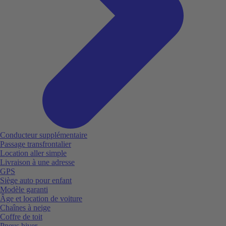
Conducteur supplémentaire
Passage transfrontalier
Location aller simple
Livraison à une adresse
GPS
Siège auto pour enfant
Modèle garanti
Âge et location de voiture
Chaînes à neige
Coffre de toit
Pneus hiver