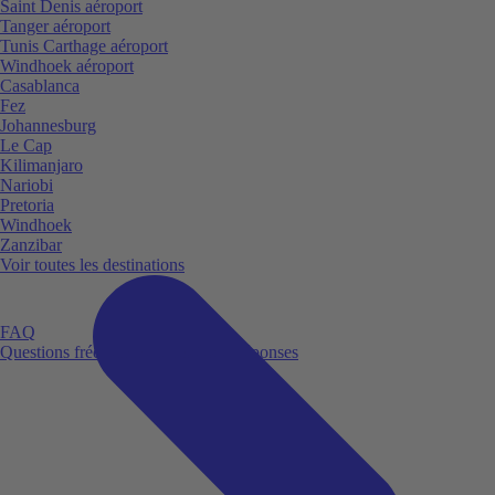
Saint Denis aéroport
Tanger aéroport
Tunis Carthage aéroport
Windhoek aéroport
Casablanca
Fez
Johannesburg
Le Cap
Kilimanjaro
Nariobi
Pretoria
Windhoek
Zanzibar
Voir toutes les destinations
FAQ
Questions fréquemment posées et réponses