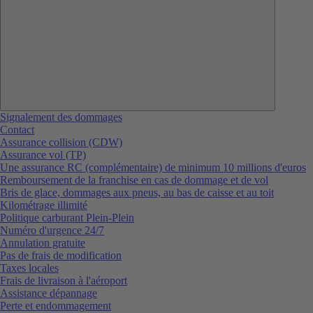
Signalement des dommages
Contact
Assurance collision (CDW)
Assurance vol (TP)
Une assurance RC (complémentaire) de minimum 10 millions d'euros
Remboursement de la franchise en cas de dommage et de vol
Bris de glace, dommages aux pneus, au bas de caisse et au toit
Kilométrage illimité
Politique carburant Plein-Plein
Numéro d'urgence 24/7
Annulation gratuite
Pas de frais de modification
Taxes locales
Frais de livraison à l'aéroport
Assistance dépannage
Perte et endommagement