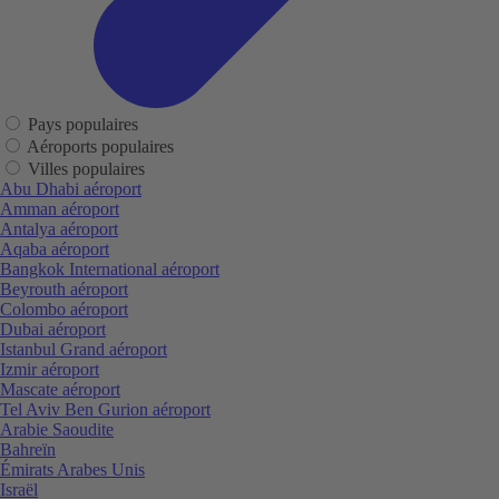
Pays populaires
Aéroports populaires
Villes populaires
Abu Dhabi aéroport
Amman aéroport
Antalya aéroport
Aqaba aéroport
Bangkok International aéroport
Beyrouth aéroport
Colombo aéroport
Dubai aéroport
Istanbul Grand aéroport
Izmir aéroport
Mascate aéroport
Tel Aviv Ben Gurion aéroport
Arabie Saoudite
Bahreïn
Émirats Arabes Unis
Israël