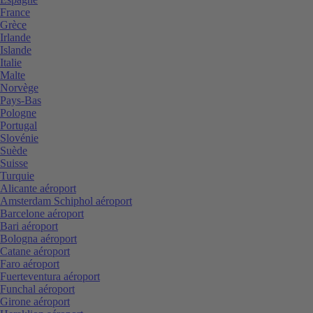
France
Grèce
Irlande
Islande
Italie
Malte
Norvège
Pays-Bas
Pologne
Portugal
Slovénie
Suède
Suisse
Turquie
Alicante aéroport
Amsterdam Schiphol aéroport
Barcelone aéroport
Bari aéroport
Bologna aéroport
Catane aéroport
Faro aéroport
Fuerteventura aéroport
Funchal aéroport
Girone aéroport