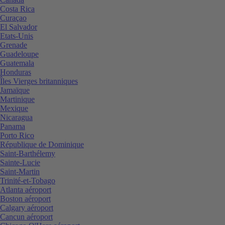
Costa Rica
Curaçao
El Salvador
Etats-Unis
Grenade
Guadeloupe
Guatemala
Honduras
Îles Vierges britanniques
Jamaïque
Martinique
Mexique
Nicaragua
Panama
Porto Rico
République de Dominique
Saint-Barthélemy
Sainte-Lucie
Saint-Martin
Trinité-et-Tobago
Atlanta aéroport
Boston aéroport
Calgary aéroport
Cancun aéroport