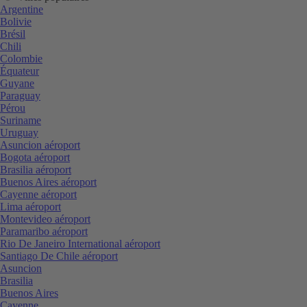
Argentine
Bolivie
Brésil
Chili
Colombie
Équateur
Guyane
Paraguay
Pérou
Suriname
Uruguay
Asuncion aéroport
Bogota aéroport
Brasilia aéroport
Buenos Aires aéroport
Cayenne aéroport
Lima aéroport
Montevideo aéroport
Paramaribo aéroport
Rio De Janeiro International aéroport
Santiago De Chile aéroport
Asuncion
Brasilia
Buenos Aires
Cayenne