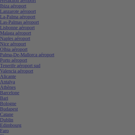
Heraklion aéroport
Ibiza aéroport
Lanzarote aéroport
La-Palma aéroport
Las-Palmas aéroport
Lisbonne aéroport
Malaga aéroport
Naples aéroport
Nice aéroport
Olbia aéroport
Palma-De-Mallorca aéroport
Porto aéroport
Tenerife aéroport sud
Valencia aéroport
Alicante
Antalya
Athènes
Barcelone
Bari
Bologne
Budapest
Catane
Dublin
Edimbourg
Faro