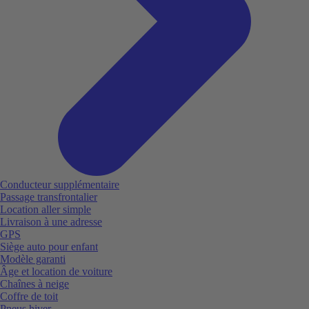
Conducteur supplémentaire
Passage transfrontalier
Location aller simple
Livraison à une adresse
GPS
Siège auto pour enfant
Modèle garanti
Âge et location de voiture
Chaînes à neige
Coffre de toit
Pneus hiver