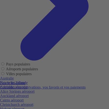
Pays populaires
Aéroports populaires
Villes populaires
Australie
Nouvelle-Zélande
Fais le toi-même
Adelaide aéroport
Contrôlez vos réservations, vos favoris et vos paiements
Alice Springs aéroport
Auckland aéroport
Cairns aéroport
Christchurch aéroport
Hobart aéroport