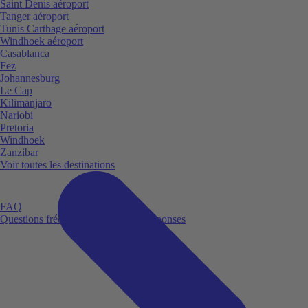
Saint Denis aéroport
Tanger aéroport
Tunis Carthage aéroport
Windhoek aéroport
Casablanca
Fez
Johannesburg
Le Cap
Kilimanjaro
Nariobi
Pretoria
Windhoek
Zanzibar
Voir toutes les destinations
FAQ
Questions fréquemment posées et réponses