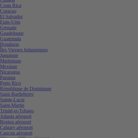
Costa Rica
Curaçao
El Salvador
Etats-Unis
Grenade
Guadeloupe
Guatemala
Honduras
Îles Vierges britanniques
Jamaïque
Martinique
Mexique
Nicaragua
Panama
Porto Rico
République de Dominique
Saint-Barthélemy
Sainte-Lucie
Saint-Martin
Trinité-et-Tobago
Atlanta aéroport
Boston aéroport
Calgary aéroport
Cancun aéroport