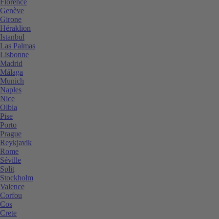
Florence
Genève
Girone
Héraklion
Istanbul
Las Palmas
Lisbonne
Madrid
Málaga
Munich
Naples
Nice
Olbia
Pise
Porto
Prague
Reykjavik
Rome
Séville
Split
Stockholm
Valence
Corfou
Cos
Crete