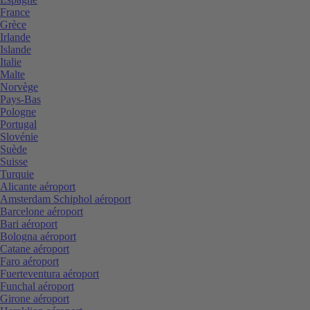
France
Grèce
Irlande
Islande
Italie
Malte
Norvège
Pays-Bas
Pologne
Portugal
Slovénie
Suède
Suisse
Turquie
Alicante aéroport
Amsterdam Schiphol aéroport
Barcelone aéroport
Bari aéroport
Bologna aéroport
Catane aéroport
Faro aéroport
Fuerteventura aéroport
Funchal aéroport
Girone aéroport