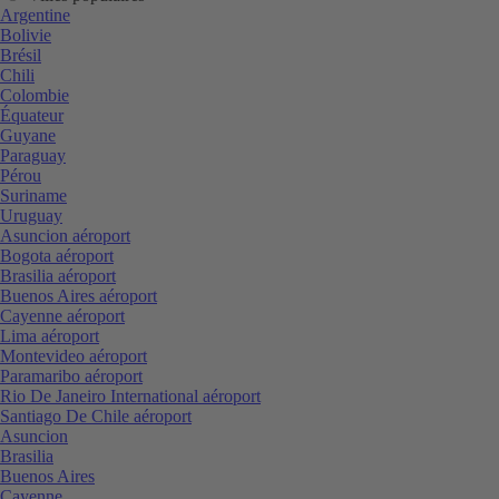
Argentine
Bolivie
Brésil
Chili
Colombie
Équateur
Guyane
Paraguay
Pérou
Suriname
Uruguay
Asuncion aéroport
Bogota aéroport
Brasilia aéroport
Buenos Aires aéroport
Cayenne aéroport
Lima aéroport
Montevideo aéroport
Paramaribo aéroport
Rio De Janeiro International aéroport
Santiago De Chile aéroport
Asuncion
Brasilia
Buenos Aires
Cayenne