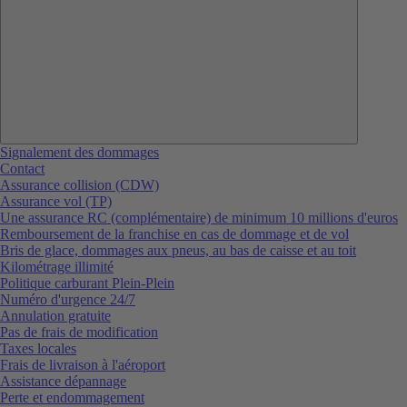
Signalement des dommages
Contact
Assurance collision (CDW)
Assurance vol (TP)
Une assurance RC (complémentaire) de minimum 10 millions d'euros
Remboursement de la franchise en cas de dommage et de vol
Bris de glace, dommages aux pneus, au bas de caisse et au toit
Kilométrage illimité
Politique carburant Plein-Plein
Numéro d'urgence 24/7
Annulation gratuite
Pas de frais de modification
Taxes locales
Frais de livraison à l'aéroport
Assistance dépannage
Perte et endommagement