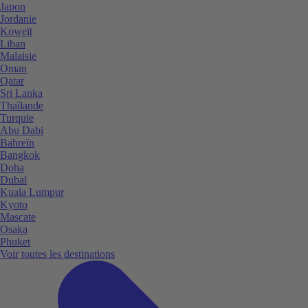
Japon
Jordanie
Koweït
Liban
Malaisie
Oman
Qatar
Sri Lanka
Thaïlande
Turquie
Abu Dabi
Bahreïn
Bangkok
Doha
Dubaï
Kuala Lumpur
Kyoto
Mascate
Osaka
Phuket
Voir toutes les destinations