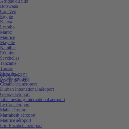
Afrique du Sud
Botswana
Cap-Vert
Égypte
Kenya
Lesotho
Maroc
Maurice
Mayotte
Namibie
Réunion
Seychelles
Tanzanie
Tunisie
Zimbabwe
01 70 70 96 53
Agadir aéroport
à partir de 09:00
Casablanca aéroport
Durban International aéroport
George aéroport
Johannesburg International aéroport
Le Cap aéroport
Mahe aéroport
Marrakesh aéroport
Maurice aéroport
Port Elizabeth aéroport