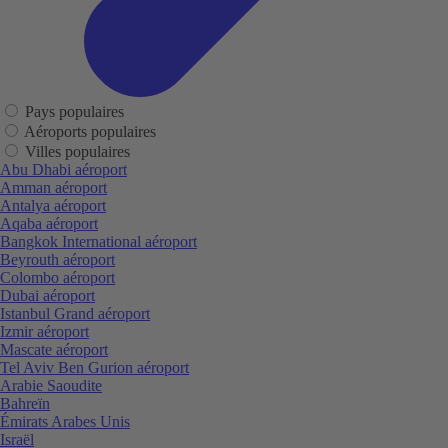
Pays populaires
Aéroports populaires
Villes populaires
Abu Dhabi aéroport
Amman aéroport
Antalya aéroport
Aqaba aéroport
Bangkok International aéroport
Beyrouth aéroport
Colombo aéroport
Dubai aéroport
Istanbul Grand aéroport
Izmir aéroport
Mascate aéroport
Tel Aviv Ben Gurion aéroport
Arabie Saoudite
Bahreïn
Émirats Arabes Unis
Israël