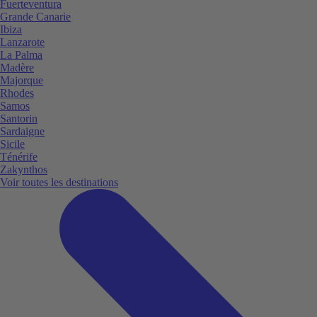
Fuerteventura
Grande Canarie
Ibiza
Lanzarote
La Palma
Madère
Majorque
Rhodes
Samos
Santorin
Sardaigne
Sicile
Ténérife
Zakynthos
Voir toutes les destinations