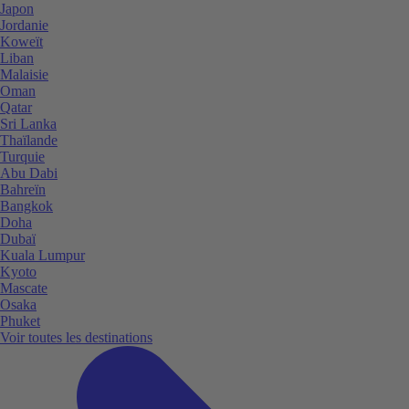
Japon
Jordanie
Koweït
Liban
Malaisie
Oman
Qatar
Sri Lanka
Thaïlande
Turquie
Abu Dabi
Bahreïn
Bangkok
Doha
Dubaï
Kuala Lumpur
Kyoto
Mascate
Osaka
Phuket
Voir toutes les destinations