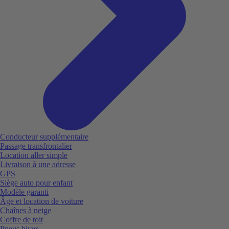
Conducteur supplémentaire
Passage transfrontalier
Location aller simple
Livraison à une adresse
GPS
Siège auto pour enfant
Modèle garanti
Âge et location de voiture
Chaînes à neige
Coffre de toit
Pneus hiver