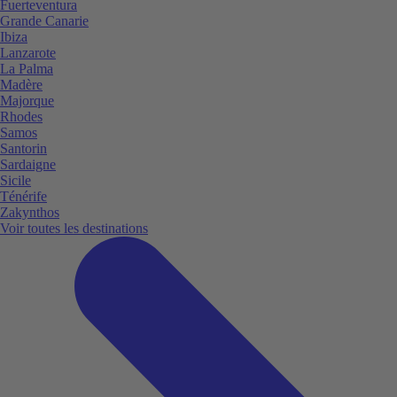
Fuerteventura
Grande Canarie
Ibiza
Lanzarote
La Palma
Madère
Majorque
Rhodes
Samos
Santorin
Sardaigne
Sicile
Ténérife
Zakynthos
Voir toutes les destinations