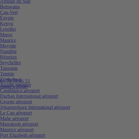
Afrique du Sud
Botswana
Cap-Vert
Égypte
Kenya
Lesotho
Maroc
Maurice
Mayotte
Namibie
Réunion
Seychelles
Tanzanie
Tunisie
Zimbabwe
01 70 70 96 53
Agadir aéroport
Jusqu’à 20:00
Casablanca aéroport
Durban International aéroport
George aéroport
Johannesburg International aéroport
Le Cap aéroport
Mahe aéroport
Marrakesh aéroport
Maurice aéroport
Port Elizabeth aéroport