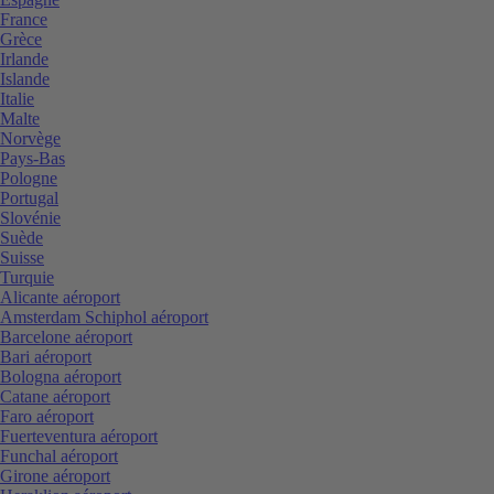
France
Grèce
Irlande
Islande
Italie
Malte
Norvège
Pays-Bas
Pologne
Portugal
Slovénie
Suède
Suisse
Turquie
Alicante aéroport
Amsterdam Schiphol aéroport
Barcelone aéroport
Bari aéroport
Bologna aéroport
Catane aéroport
Faro aéroport
Fuerteventura aéroport
Funchal aéroport
Girone aéroport