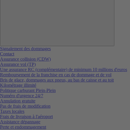
Signalement des dommages
Contact
Assurance collision (CDW)
Assurance vol (TP)
Une assurance RC (complémentaire) de minimum 10 millions d'euros
Remboursement de la franchise en cas de dommage et de vol
Bris de glace, dommages aux pneus, au bas de caisse et au toit
Kilométrage illimité
Politique carburant Plein-Plein
Numéro d'urgence 24/7
Annulation gratuite
Pas de frais de modification
Taxes locales
Frais de livraison à l'aéroport
Assistance dépannage
Perte et endommagement