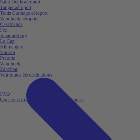
Saint Denis aéroport
Tanger aéroport
Tunis Carthage aéroport
Windhoek aéroport
Casablanca
Fez
Johannesburg
Le Cap
Kilimanjaro
Nariobi
Pretoria
Windhoek
Zanzibar
Voir toutes les destinations
FAQ
Questions fréquemment posées et réponses