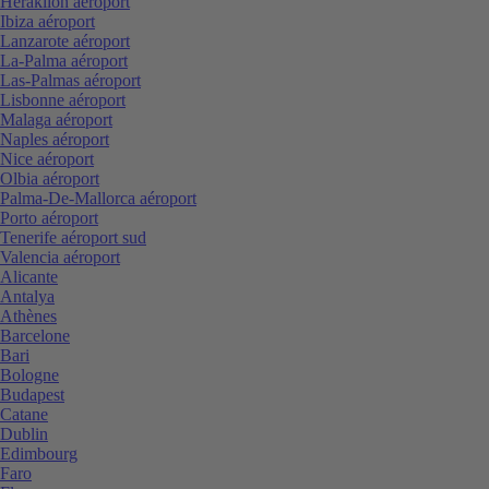
Heraklion aéroport
Ibiza aéroport
Lanzarote aéroport
La-Palma aéroport
Las-Palmas aéroport
Lisbonne aéroport
Malaga aéroport
Naples aéroport
Nice aéroport
Olbia aéroport
Palma-De-Mallorca aéroport
Porto aéroport
Tenerife aéroport sud
Valencia aéroport
Alicante
Antalya
Athènes
Barcelone
Bari
Bologne
Budapest
Catane
Dublin
Edimbourg
Faro