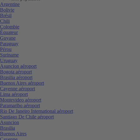
Argentine
Bolivie
Brésil
Chili
Colombie
Équateur
Guyane
Paraguay
Pérou
Suriname
Uruguay
Asuncion aéroport
Bogota aéroport
Brasilia aéroport
Buenos Aires aéroport
Cayenne aéroport
Lima aéroport
Montevideo aéroport
Paramaribo aéroport
Rio De Janeiro International aéroport
Santiago De Chile aéroport
Asuncion
Brasilia
Buenos Aires
Cayenne