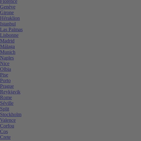
Florence
Genève
Girone
Héraklion
Istanbul
Las Palmas
Lisbonne
Madrid
Málaga
Munich
Naples
Nice
Olbia
Pise
Porto
Prague
Reykjavik
Rome
Séville
Split
Stockholm
Valence
Corfou
Cos
Crete