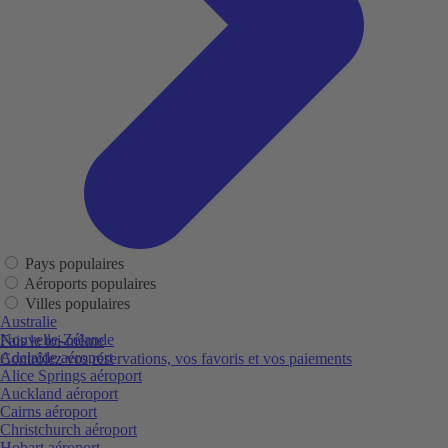
Pays populaires
Aéroports populaires
Villes populaires
Australie
Nouvelle-Zélande
Fais le toi-même
Adelaide aéroport
Contrôlez vos réservations, vos favoris et vos paiements
Alice Springs aéroport
Auckland aéroport
Cairns aéroport
Christchurch aéroport
Hobart aéroport