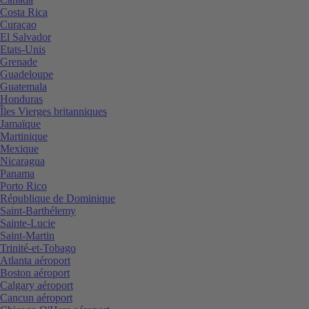
Costa Rica
Curaçao
El Salvador
Etats-Unis
Grenade
Guadeloupe
Guatemala
Honduras
Îles Vierges britanniques
Jamaïque
Martinique
Mexique
Nicaragua
Panama
Porto Rico
République de Dominique
Saint-Barthélemy
Sainte-Lucie
Saint-Martin
Trinité-et-Tobago
Atlanta aéroport
Boston aéroport
Calgary aéroport
Cancun aéroport