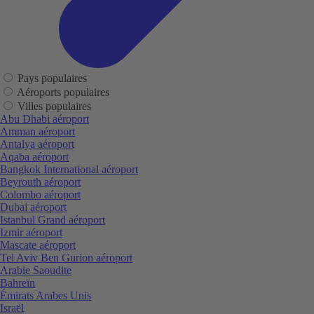
Pays populaires
Aéroports populaires
Villes populaires
Abu Dhabi aéroport
Amman aéroport
Antalya aéroport
Aqaba aéroport
Bangkok International aéroport
Beyrouth aéroport
Colombo aéroport
Dubai aéroport
Istanbul Grand aéroport
Izmir aéroport
Mascate aéroport
Tel Aviv Ben Gurion aéroport
Arabie Saoudite
Bahreïn
Émirats Arabes Unis
Israël