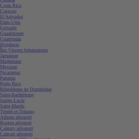
Costa Rica
Curaçao
El Salvador
Etats-Unis
Grenade
Guadeloupe
Guatemala
Honduras
Îles Vierges britanniques
Jamaïque
Martinique
Mexique
Nicaragua
Panama
Porto Rico
République de Dominique
Saint-Barthélemy
Sainte-Lucie
Saint-Martin
Trinité-et-Tobago
Atlanta aéroport
Boston aéroport
Calgary aéroport
Cancun aéroport