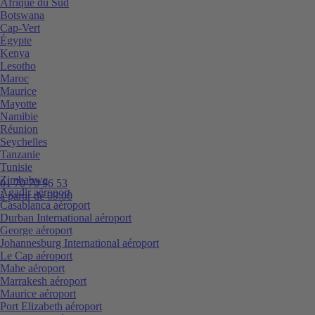
Afrique du Sud
Botswana
Cap-Vert
Égypte
Kenya
Lesotho
Maroc
Maurice
Mayotte
Namibie
Réunion
Seychelles
Tanzanie
Tunisie
Zimbabwe
01 70 70 96 53
Agadir aéroport
à partir de 09:00
Casablanca aéroport
Durban International aéroport
George aéroport
Johannesburg International aéroport
Le Cap aéroport
Mahe aéroport
Marrakesh aéroport
Maurice aéroport
Port Elizabeth aéroport