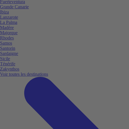
Fuerteventura
Grande Canarie
Ibiza
Lanzarote
La Palma
Madère
Majorque
Rhodes
Samos
Santorin
Sardaigne
Sicile
Ténérife
Zakynthos
Voir toutes les destinations