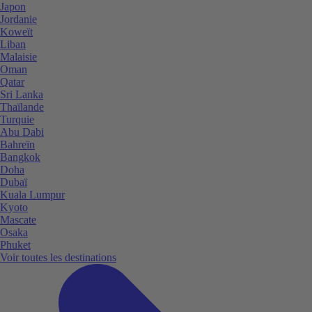
Japon
Jordanie
Koweït
Liban
Malaisie
Oman
Qatar
Sri Lanka
Thaïlande
Turquie
Abu Dabi
Bahreïn
Bangkok
Doha
Dubaï
Kuala Lumpur
Kyoto
Mascate
Osaka
Phuket
Voir toutes les destinations