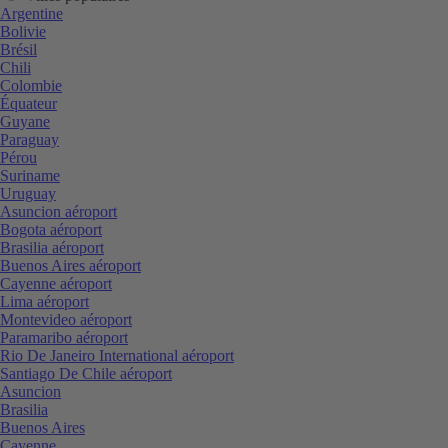
Argentine
Bolivie
Brésil
Chili
Colombie
Équateur
Guyane
Paraguay
Pérou
Suriname
Uruguay
Asuncion aéroport
Bogota aéroport
Brasilia aéroport
Buenos Aires aéroport
Cayenne aéroport
Lima aéroport
Montevideo aéroport
Paramaribo aéroport
Rio De Janeiro International aéroport
Santiago De Chile aéroport
Asuncion
Brasilia
Buenos Aires
Cayenne