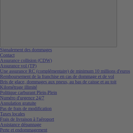
Signalement des dommages
Contact
Assurance collision (CDW)
Assurance vol (TP)
Une assurance RC (complémentaire) de minimum 10 millions d'euros
Remboursement de la franchise en cas de dommage et de vol
Bris de glace, dommages aux pneus, au bas de caisse et au toit
Kilométrage illimité
Politique carburant Plein-Plein
Numéro d'urgence 24/7
Annulation gratuite
Pas de frais de modification
Taxes locales
Frais de livraison à l'aéroport
Assistance dépannage
Perte et endommagement