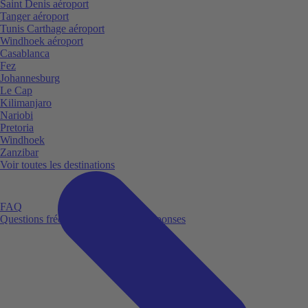
Saint Denis aéroport
Tanger aéroport
Tunis Carthage aéroport
Windhoek aéroport
Casablanca
Fez
Johannesburg
Le Cap
Kilimanjaro
Nariobi
Pretoria
Windhoek
Zanzibar
Voir toutes les destinations
FAQ
Questions fréquemment posées et réponses