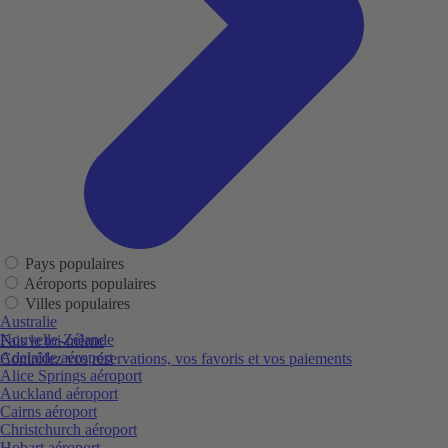
Pays populaires
Aéroports populaires
Villes populaires
Australie
Nouvelle-Zélande
Fais le toi-même
Adelaide aéroport
Contrôlez vos réservations, vos favoris et vos paiements
Alice Springs aéroport
Auckland aéroport
Cairns aéroport
Christchurch aéroport
Hobart aéroport