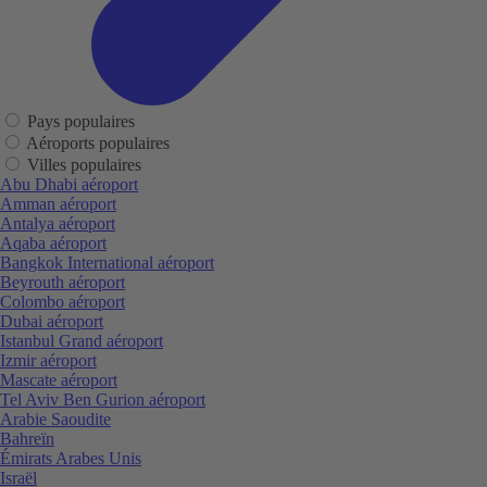
Pays populaires
Aéroports populaires
Villes populaires
Abu Dhabi aéroport
Amman aéroport
Antalya aéroport
Aqaba aéroport
Bangkok International aéroport
Beyrouth aéroport
Colombo aéroport
Dubai aéroport
Istanbul Grand aéroport
Izmir aéroport
Mascate aéroport
Tel Aviv Ben Gurion aéroport
Arabie Saoudite
Bahreïn
Émirats Arabes Unis
Israël