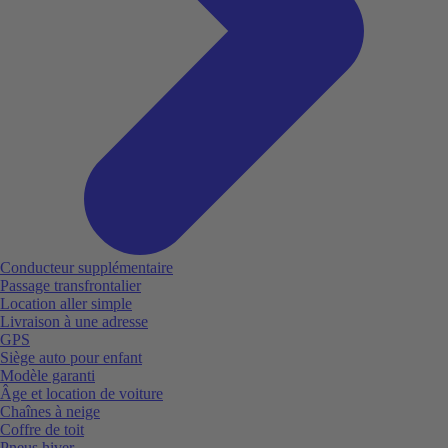
Conducteur supplémentaire
Passage transfrontalier
Location aller simple
Livraison à une adresse
GPS
Siège auto pour enfant
Modèle garanti
Âge et location de voiture
Chaînes à neige
Coffre de toit
Pneus hiver