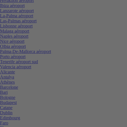
Heraklion aéroport
Ibiza aéroport
Lanzarote aéroport
La-Palma aéroport
Las-Palmas aéroport
Lisbonne aéroport
Malaga aéroport
Naples aéroport
Nice aéroport
Olbia aéroport
Palma-De-Mallorca aéroport
Porto aéroport
Tenerife aéroport sud
Valencia aéroport
Alicante
Antalya
Athènes
Barcelone
Bari
Bologne
Budapest
Catane
Dublin
Edimbourg
Faro