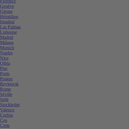
Florence
Genève
Girone
Héraklion
Istanbul
Las Palmas
Lisbonne
Madrid
Málaga
Munich
Naples
Nice
Olbia
Pise
Porto
Prague
Reykjavik
Rome
Séville
Split
Stockholm
Valence
Corfou
Cos
Crete