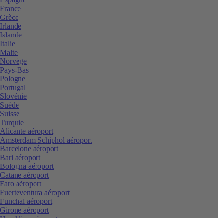
France
Grèce
Irlande
Islande
Italie
Malte
Norvège
Pays-Bas
Pologne
Portugal
Slovénie
Suède
Suisse
Turquie
Alicante aéroport
Amsterdam Schiphol aéroport
Barcelone aéroport
Bari aéroport
Bologna aéroport
Catane aéroport
Faro aéroport
Fuerteventura aéroport
Funchal aéroport
Girone aéroport