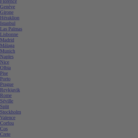
Florence
Genève
Girone
Héraklion
Istanbul
Las Palmas
Lisbonne
Madrid
Málaga
Munich
Naples
Nice
Olbia
Pise
Porto
Prague
Reykjavik
Rome
Séville
Split
Stockholm
Valence
Corfou
Cos
Crete