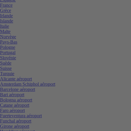
France
Grèce
Irlande
Islande
Italie
Malte
Norvège
Pays-Bas
Pologne
Portugal
Slovénie
Suède
Suisse
Turquie
Alicante aéroport
Amsterdam Schiphol aéroport
Barcelone aéroport
Bari aéroport
Bologna aéroport
Catane aéroport
Faro aéroport
Fuerteventura aéroport
Funchal aéroport
Girone aéroport