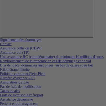
Signalement des dommages
Contact
Assurance collision (CDW)
Assurance vol (TP)
Une assurance RC (complémentaire) de minimum 10 millions d'euros
Remboursement de la franchise en cas de dommage et de vol
Bris de glace, dommages aux pneus, au bas de caisse et au toit
Kilométrage illimité
Politique carburant Plein-Plein
Numéro d'urgence 24/7
Annulation gratuite
Pas de frais de modification
Taxes locales
Frais de livraison à l'aéroport
Assistance dépannage
Perte et endommagement