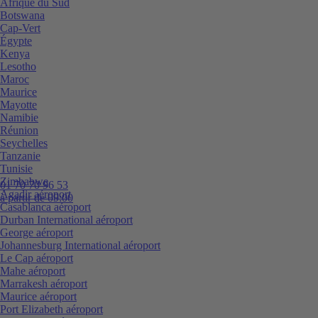
Afrique du Sud
Botswana
Cap-Vert
Égypte
Kenya
Lesotho
Maroc
Maurice
Mayotte
Namibie
Réunion
Seychelles
Tanzanie
Tunisie
Zimbabwe
01 70 70 96 53
Agadir aéroport
à partir de 09:00
Casablanca aéroport
Durban International aéroport
George aéroport
Johannesburg International aéroport
Le Cap aéroport
Mahe aéroport
Marrakesh aéroport
Maurice aéroport
Port Elizabeth aéroport