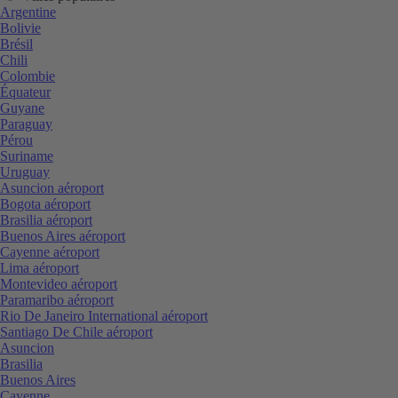
Argentine
Bolivie
Brésil
Chili
Colombie
Équateur
Guyane
Paraguay
Pérou
Suriname
Uruguay
Asuncion aéroport
Bogota aéroport
Brasilia aéroport
Buenos Aires aéroport
Cayenne aéroport
Lima aéroport
Montevideo aéroport
Paramaribo aéroport
Rio De Janeiro International aéroport
Santiago De Chile aéroport
Asuncion
Brasilia
Buenos Aires
Cayenne