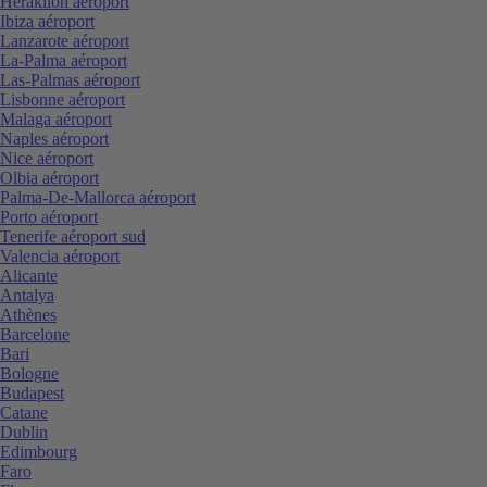
Heraklion aéroport
Ibiza aéroport
Lanzarote aéroport
La-Palma aéroport
Las-Palmas aéroport
Lisbonne aéroport
Malaga aéroport
Naples aéroport
Nice aéroport
Olbia aéroport
Palma-De-Mallorca aéroport
Porto aéroport
Tenerife aéroport sud
Valencia aéroport
Alicante
Antalya
Athènes
Barcelone
Bari
Bologne
Budapest
Catane
Dublin
Edimbourg
Faro