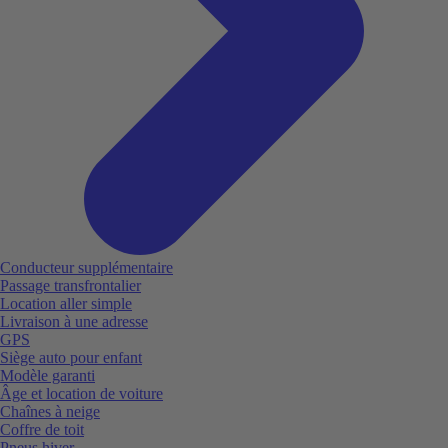
Conducteur supplémentaire
Passage transfrontalier
Location aller simple
Livraison à une adresse
GPS
Siège auto pour enfant
Modèle garanti
Âge et location de voiture
Chaînes à neige
Coffre de toit
Pneus hiver