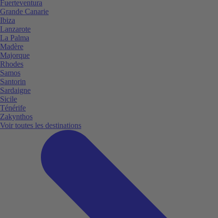
Fuerteventura
Grande Canarie
Ibiza
Lanzarote
La Palma
Madère
Majorque
Rhodes
Samos
Santorin
Sardaigne
Sicile
Ténérife
Zakynthos
Voir toutes les destinations