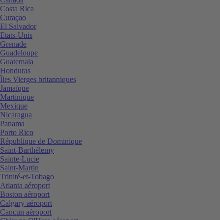
Costa Rica
Curaçao
El Salvador
Etats-Unis
Grenade
Guadeloupe
Guatemala
Honduras
Îles Vierges britanniques
Jamaïque
Martinique
Mexique
Nicaragua
Panama
Porto Rico
République de Dominique
Saint-Barthélemy
Sainte-Lucie
Saint-Martin
Trinité-et-Tobago
Atlanta aéroport
Boston aéroport
Calgary aéroport
Cancun aéroport