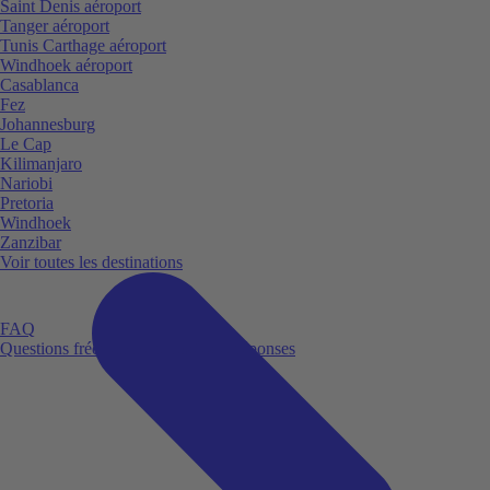
Saint Denis aéroport
Tanger aéroport
Tunis Carthage aéroport
Windhoek aéroport
Casablanca
Fez
Johannesburg
Le Cap
Kilimanjaro
Nariobi
Pretoria
Windhoek
Zanzibar
Voir toutes les destinations
FAQ
Questions fréquemment posées et réponses