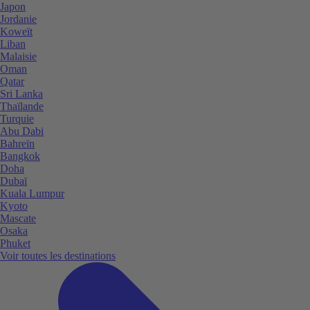
Japon
Jordanie
Koweït
Liban
Malaisie
Oman
Qatar
Sri Lanka
Thaïlande
Turquie
Abu Dabi
Bahreïn
Bangkok
Doha
Dubaï
Kuala Lumpur
Kyoto
Mascate
Osaka
Phuket
Voir toutes les destinations