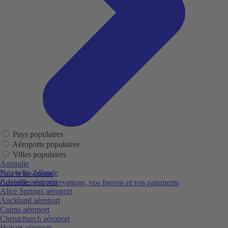
Pays populaires
Aéroports populaires
Villes populaires
Australie
Nouvelle-Zélande
Fais le toi-même
Adelaide aéroport
Contrôlez vos réservations, vos favoris et vos paiements
Alice Springs aéroport
Auckland aéroport
Cairns aéroport
Christchurch aéroport
Hobart aéroport