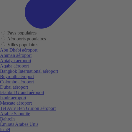
Pays populaires
Aéroports populaires
Villes populaires
Abu Dhabi aéroport
Amman aéroport
Antalya aéroport
Aqaba aéroport
Bangkok International aéroport
Beyrouth aéroport
Colombo aéroport
Dubai aéroport
Istanbul Grand aéroport
Izmir aéroport
Mascate aéroport
Tel Aviv Ben Gurion aéroport
Arabie Saoudite
Bahreïn
Émirats Arabes Unis
Israël