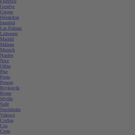
Florence
Genève
Girone
Héraklion
Istanbul
Las Palmas
Lisbonne
Madrid
Málaga
Munich
Naples
Nice
Olbia
Pise
Porto
Prague
Reykjavik
Rome
Séville
Split
Stockholm
Valence
Corfou
Cos
Crete