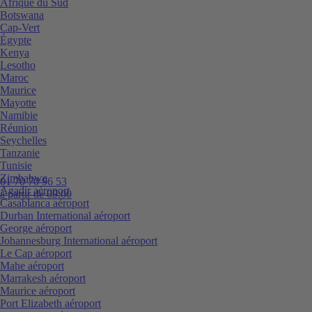
Afrique du Sud
Botswana
Cap-Vert
Égypte
Kenya
Lesotho
Maroc
Maurice
Mayotte
Namibie
Réunion
Seychelles
Tanzanie
Tunisie
Zimbabwe
01 70 70 96 53
Agadir aéroport
à partir de 09:00
Casablanca aéroport
Durban International aéroport
George aéroport
Johannesburg International aéroport
Le Cap aéroport
Mahe aéroport
Marrakesh aéroport
Maurice aéroport
Port Elizabeth aéroport