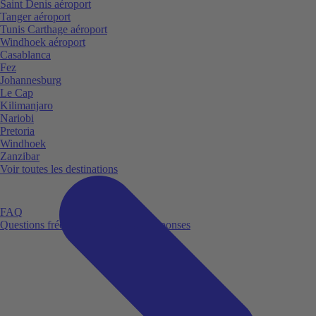
Saint Denis aéroport
Tanger aéroport
Tunis Carthage aéroport
Windhoek aéroport
Casablanca
Fez
Johannesburg
Le Cap
Kilimanjaro
Nariobi
Pretoria
Windhoek
Zanzibar
Voir toutes les destinations
FAQ
Questions fréquemment posées et réponses