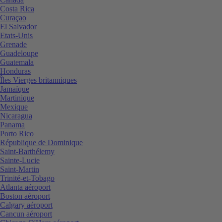
Costa Rica
Curaçao
El Salvador
Etats-Unis
Grenade
Guadeloupe
Guatemala
Honduras
Îles Vierges britanniques
Jamaïque
Martinique
Mexique
Nicaragua
Panama
Porto Rico
République de Dominique
Saint-Barthélemy
Sainte-Lucie
Saint-Martin
Trinité-et-Tobago
Atlanta aéroport
Boston aéroport
Calgary aéroport
Cancun aéroport