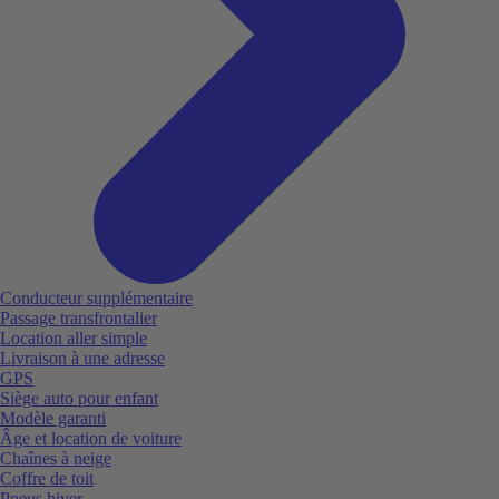
Conducteur supplémentaire
Passage transfrontalier
Location aller simple
Livraison à une adresse
GPS
Siège auto pour enfant
Modèle garanti
Âge et location de voiture
Chaînes à neige
Coffre de toit
Pneus hiver