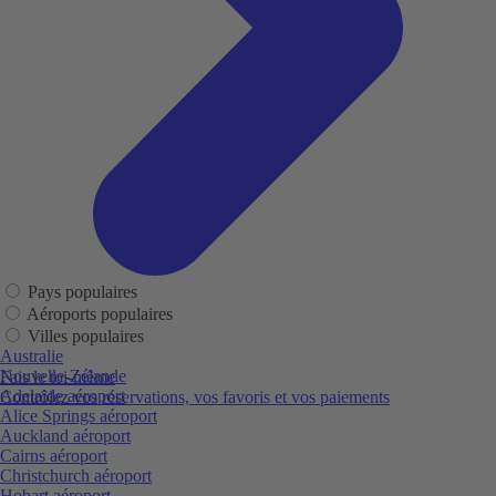
Pays populaires
Aéroports populaires
Villes populaires
Australie
Nouvelle-Zélande
Fais le toi-même
Adelaide aéroport
Contrôlez vos réservations, vos favoris et vos paiements
Alice Springs aéroport
Auckland aéroport
Cairns aéroport
Christchurch aéroport
Hobart aéroport