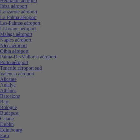
Heraklion aéroport
Ibiza aéroport
Lanzarote aéroport
La-Palma aéroport
Las-Palmas aéroport
Lisbonne aéroport
Malaga aéroport
Naples aéroport
Nice aéroport
Olbia aéroport
Palma-De-Mallorca aéroport
Porto aéroport
Tenerife aéroport sud
Valencia aéroport
Alicante
Antalya
Athènes
Barcelone
Bari
Bologne
Budapest
Catane
Dublin
Edimbourg
Faro