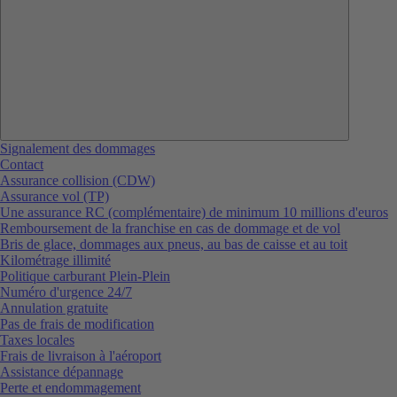
Signalement des dommages
Contact
Assurance collision (CDW)
Assurance vol (TP)
Une assurance RC (complémentaire) de minimum 10 millions d'euros
Remboursement de la franchise en cas de dommage et de vol
Bris de glace, dommages aux pneus, au bas de caisse et au toit
Kilométrage illimité
Politique carburant Plein-Plein
Numéro d'urgence 24/7
Annulation gratuite
Pas de frais de modification
Taxes locales
Frais de livraison à l'aéroport
Assistance dépannage
Perte et endommagement