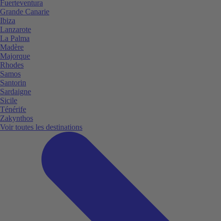
Fuerteventura
Grande Canarie
Ibiza
Lanzarote
La Palma
Madère
Majorque
Rhodes
Samos
Santorin
Sardaigne
Sicile
Ténérife
Zakynthos
Voir toutes les destinations