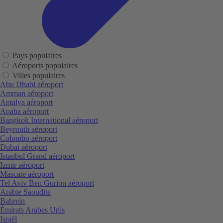
Pays populaires
Aéroports populaires
Villes populaires
Abu Dhabi aéroport
Amman aéroport
Antalya aéroport
Aqaba aéroport
Bangkok International aéroport
Beyrouth aéroport
Colombo aéroport
Dubai aéroport
Istanbul Grand aéroport
Izmir aéroport
Mascate aéroport
Tel Aviv Ben Gurion aéroport
Arabie Saoudite
Bahreïn
Émirats Arabes Unis
Israël