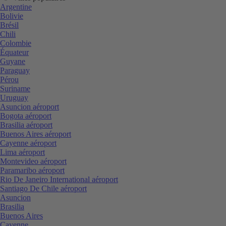
Argentine
Bolivie
Brésil
Chili
Colombie
Équateur
Guyane
Paraguay
Pérou
Suriname
Uruguay
Asuncion aéroport
Bogota aéroport
Brasilia aéroport
Buenos Aires aéroport
Cayenne aéroport
Lima aéroport
Montevideo aéroport
Paramaribo aéroport
Rio De Janeiro International aéroport
Santiago De Chile aéroport
Asuncion
Brasilia
Buenos Aires
Cayenne