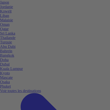
Japon
Jordanie
Koweït
Liban
Malaisie
Oman
Qatar
Sri Lanka
Thaïlande
Turquie
Abu Dabi
Bahreïn
Bangkok
Doha
Dubaï
Kuala Lumpur
Kyoto
Mascate
Osaka
Phuket
Voir toutes les destinations