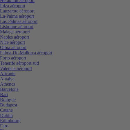
Heraklion aéroport
Ibiza aéroport
Lanzarote aéroport
La-Palma aéroport
Las-Palmas aéroport
Lisbonne aéroport
Malaga aéroport
Naples aéroport
Nice aéroport
Olbia aéroport
Palma-De-Mallorca aéroport
Porto aéroport
Tenerife aéroport sud
Valencia aéroport
Alicante
Antalya
Athènes
Barcelone
Bari
Bologne
Budapest
Catane
Dublin
Edimbourg
Faro