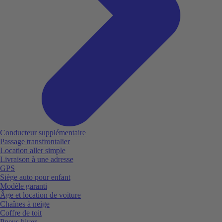
Conducteur supplémentaire
Passage transfrontalier
Location aller simple
Livraison à une adresse
GPS
Siège auto pour enfant
Modèle garanti
Âge et location de voiture
Chaînes à neige
Coffre de toit
Pneus hiver