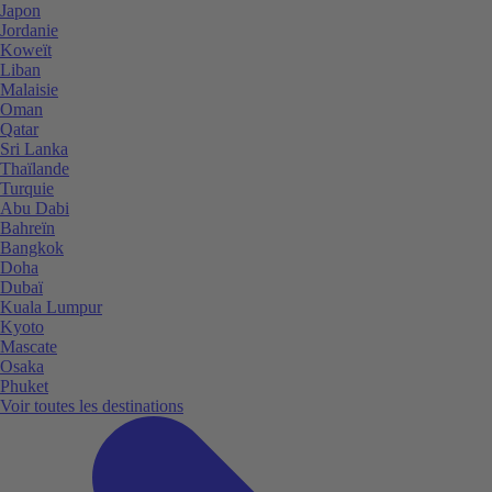
Japon
Jordanie
Koweït
Liban
Malaisie
Oman
Qatar
Sri Lanka
Thaïlande
Turquie
Abu Dabi
Bahreïn
Bangkok
Doha
Dubaï
Kuala Lumpur
Kyoto
Mascate
Osaka
Phuket
Voir toutes les destinations