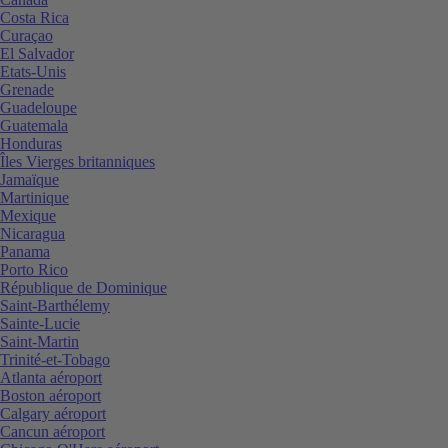
Costa Rica
Curaçao
El Salvador
Etats-Unis
Grenade
Guadeloupe
Guatemala
Honduras
Îles Vierges britanniques
Jamaïque
Martinique
Mexique
Nicaragua
Panama
Porto Rico
République de Dominique
Saint-Barthélemy
Sainte-Lucie
Saint-Martin
Trinité-et-Tobago
Atlanta aéroport
Boston aéroport
Calgary aéroport
Cancun aéroport