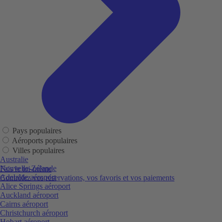
Pays populaires
Aéroports populaires
Villes populaires
Australie
Nouvelle-Zélande
Fais le toi-même
Adelaide aéroport
Contrôlez vos réservations, vos favoris et vos paiements
Alice Springs aéroport
Auckland aéroport
Cairns aéroport
Christchurch aéroport
Hobart aéroport