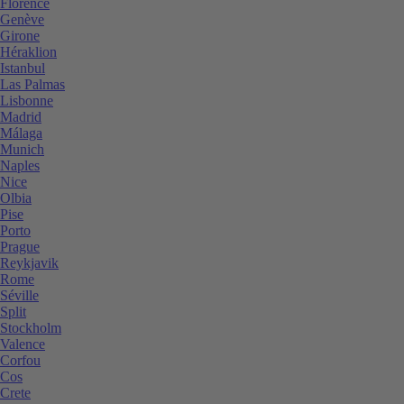
Florence
Genève
Girone
Héraklion
Istanbul
Las Palmas
Lisbonne
Madrid
Málaga
Munich
Naples
Nice
Olbia
Pise
Porto
Prague
Reykjavik
Rome
Séville
Split
Stockholm
Valence
Corfou
Cos
Crete