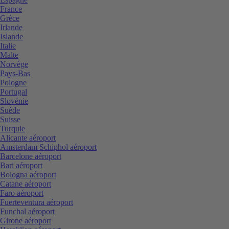
France
Grèce
Irlande
Islande
Italie
Malte
Norvège
Pays-Bas
Pologne
Portugal
Slovénie
Suède
Suisse
Turquie
Alicante aéroport
Amsterdam Schiphol aéroport
Barcelone aéroport
Bari aéroport
Bologna aéroport
Catane aéroport
Faro aéroport
Fuerteventura aéroport
Funchal aéroport
Girone aéroport