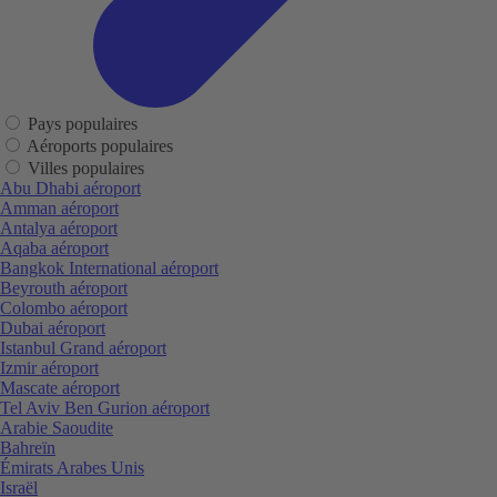
Pays populaires
Aéroports populaires
Villes populaires
Abu Dhabi aéroport
Amman aéroport
Antalya aéroport
Aqaba aéroport
Bangkok International aéroport
Beyrouth aéroport
Colombo aéroport
Dubai aéroport
Istanbul Grand aéroport
Izmir aéroport
Mascate aéroport
Tel Aviv Ben Gurion aéroport
Arabie Saoudite
Bahreïn
Émirats Arabes Unis
Israël