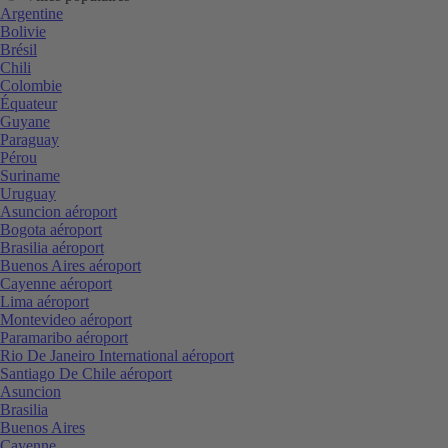
Argentine
Bolivie
Brésil
Chili
Colombie
Équateur
Guyane
Paraguay
Pérou
Suriname
Uruguay
Asuncion aéroport
Bogota aéroport
Brasilia aéroport
Buenos Aires aéroport
Cayenne aéroport
Lima aéroport
Montevideo aéroport
Paramaribo aéroport
Rio De Janeiro International aéroport
Santiago De Chile aéroport
Asuncion
Brasilia
Buenos Aires
Cayenne