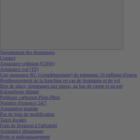
Signalement des dommages
Contact
Assurance collision (CDW)
Assurance vol (TP)
Une assurance RC (complémentaire) de minimum 10 millions d'euros
Remboursement de la franchise en cas de dommage et de vol
Bris de glace, dommages aux pneus, au bas de caisse et au toit
Kilométrage illimité
Politique carburant Plein-Plein
Numéro d'urgence 24/7
Annulation gratuite
Pas de frais de modification
Taxes locales
Frais de livraison à l'aéroport
Assistance dépannage
Perte et endommagement