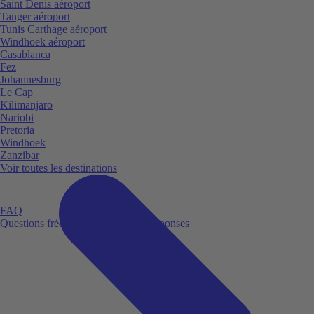
Saint Denis aéroport
Tanger aéroport
Tunis Carthage aéroport
Windhoek aéroport
Casablanca
Fez
Johannesburg
Le Cap
Kilimanjaro
Nariobi
Pretoria
Windhoek
Zanzibar
Voir toutes les destinations
FAQ
Questions fréquemment posées et réponses