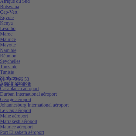
Afrique du Sud
Botswana
Cap-Vert
Égypte
Kenya
Lesotho
Maroc
Maurice
Mayotte
Namibie
Réunion
Seychelles
Tanzanie
Tunisie
Zimbabwe
01 70 70 96 53
Agadir aéroport
à partir de 09:00
Casablanca aéroport
Durban International aéroport
George aéroport
Johannesburg International aéroport
Le Cap aéroport
Mahe aéroport
Marrakesh aéroport
Maurice aéroport
Port Elizabeth aéroport