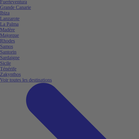
Fuerteventura
Grande Canarie
Ibiza
Lanzarote
La Palma
Madère
Majorque
Rhodes
Samos
Santorin
Sardaigne
Sicile
Ténérife
Zakynthos
Voir toutes les destinations