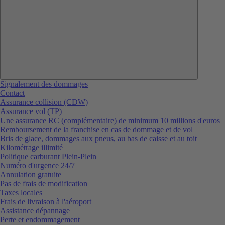
Signalement des dommages
Contact
Assurance collision (CDW)
Assurance vol (TP)
Une assurance RC (complémentaire) de minimum 10 millions d'euros
Remboursement de la franchise en cas de dommage et de vol
Bris de glace, dommages aux pneus, au bas de caisse et au toit
Kilométrage illimité
Politique carburant Plein-Plein
Numéro d'urgence 24/7
Annulation gratuite
Pas de frais de modification
Taxes locales
Frais de livraison à l'aéroport
Assistance dépannage
Perte et endommagement