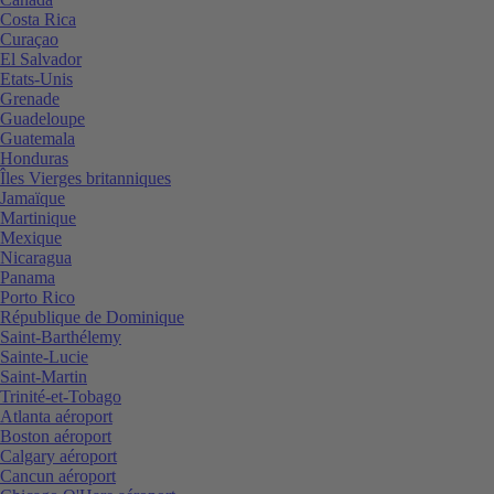
Costa Rica
Curaçao
El Salvador
Etats-Unis
Grenade
Guadeloupe
Guatemala
Honduras
Îles Vierges britanniques
Jamaïque
Martinique
Mexique
Nicaragua
Panama
Porto Rico
République de Dominique
Saint-Barthélemy
Sainte-Lucie
Saint-Martin
Trinité-et-Tobago
Atlanta aéroport
Boston aéroport
Calgary aéroport
Cancun aéroport