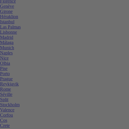
Florence
Genève
Girone
Héraklion
Istanbul
Las Palmas
Lisbonne
Madrid
Málaga
Munich
Naples
Nice
Olbia
Pise
Porto
Prague
Reykjavik
Rome
Séville
Split
Stockholm
Valence
Corfou
Cos
Crete