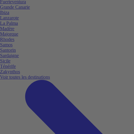
Fuerteventura
Grande Canarie
Ibiza
Lanzarote
La Palma
Madère
Majorque
Rhodes
Samos
Santorin
Sardaigne
Sicile
Ténérife
Zakynthos
Voir toutes les destinations