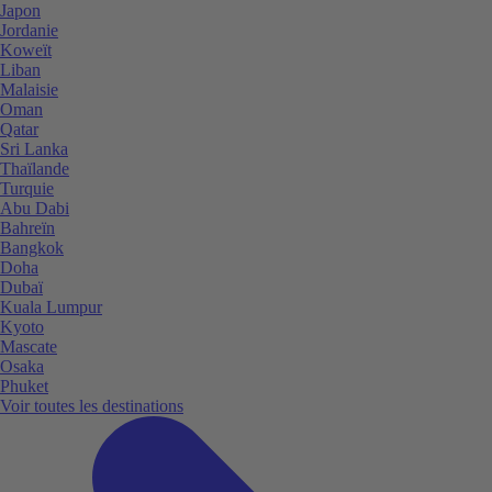
Japon
Jordanie
Koweït
Liban
Malaisie
Oman
Qatar
Sri Lanka
Thaïlande
Turquie
Abu Dabi
Bahreïn
Bangkok
Doha
Dubaï
Kuala Lumpur
Kyoto
Mascate
Osaka
Phuket
Voir toutes les destinations