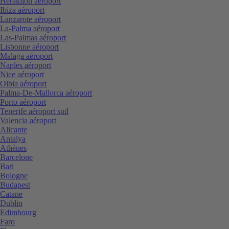
Heraklion aéroport
Ibiza aéroport
Lanzarote aéroport
La-Palma aéroport
Las-Palmas aéroport
Lisbonne aéroport
Malaga aéroport
Naples aéroport
Nice aéroport
Olbia aéroport
Palma-De-Mallorca aéroport
Porto aéroport
Tenerife aéroport sud
Valencia aéroport
Alicante
Antalya
Athènes
Barcelone
Bari
Bologne
Budapest
Catane
Dublin
Edimbourg
Faro