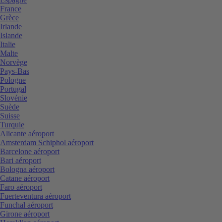
France
Grèce
Irlande
Islande
Italie
Malte
Norvège
Pays-Bas
Pologne
Portugal
Slovénie
Suède
Suisse
Turquie
Alicante aéroport
Amsterdam Schiphol aéroport
Barcelone aéroport
Bari aéroport
Bologna aéroport
Catane aéroport
Faro aéroport
Fuerteventura aéroport
Funchal aéroport
Girone aéroport