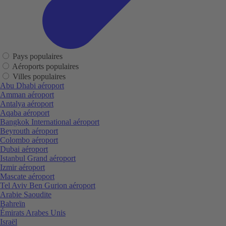
Pays populaires
Aéroports populaires
Villes populaires
Abu Dhabi aéroport
Amman aéroport
Antalya aéroport
Aqaba aéroport
Bangkok International aéroport
Beyrouth aéroport
Colombo aéroport
Dubai aéroport
Istanbul Grand aéroport
Izmir aéroport
Mascate aéroport
Tel Aviv Ben Gurion aéroport
Arabie Saoudite
Bahreïn
Émirats Arabes Unis
Israël