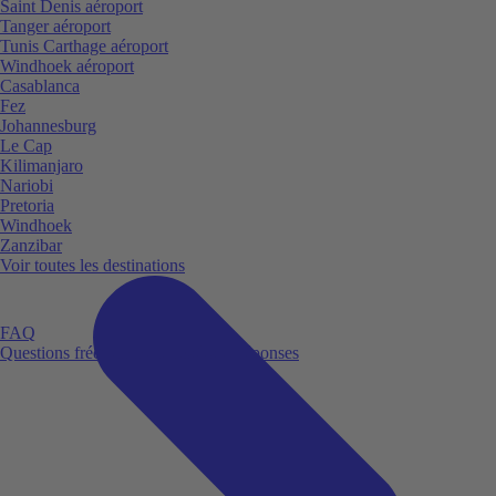
Saint Denis aéroport
Tanger aéroport
Tunis Carthage aéroport
Windhoek aéroport
Casablanca
Fez
Johannesburg
Le Cap
Kilimanjaro
Nariobi
Pretoria
Windhoek
Zanzibar
Voir toutes les destinations
FAQ
Questions fréquemment posées et réponses