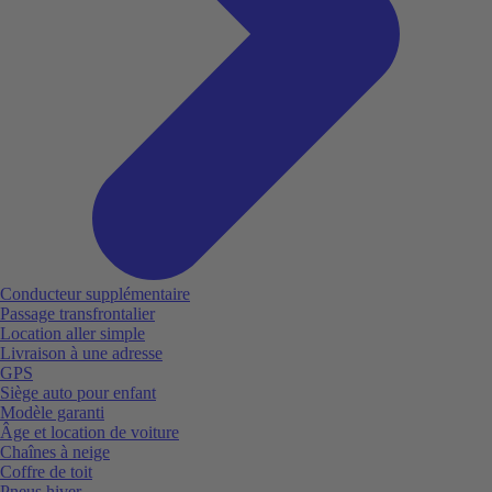
Conducteur supplémentaire
Passage transfrontalier
Location aller simple
Livraison à une adresse
GPS
Siège auto pour enfant
Modèle garanti
Âge et location de voiture
Chaînes à neige
Coffre de toit
Pneus hiver