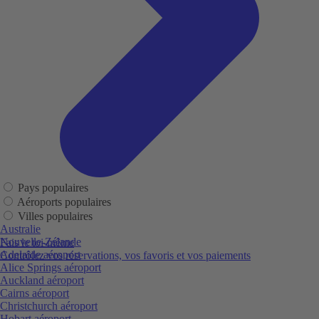
Pays populaires
Aéroports populaires
Villes populaires
Australie
Nouvelle-Zélande
Fais le toi-même
Adelaide aéroport
Contrôlez vos réservations, vos favoris et vos paiements
Alice Springs aéroport
Auckland aéroport
Cairns aéroport
Christchurch aéroport
Hobart aéroport