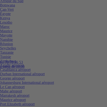
Afrique du Sud
Botswana
Cap-Vert
Égypte
Kenya
Lesotho
Maroc
Maurice
Mayotte
Namibie
Réunion
Seychelles
Tanzanie
Tunisie
Zimbabwe
01 70 70 96 53
Agadir aéroport
à partir de 09:00
Casablanca aéroport
Durban International aéroport
George aéroport
Johannesburg International aéroport
Le Cap aéroport
Mahe aéroport
Marrakesh aéroport
Maurice aéroport
Port Elizabeth aéroport