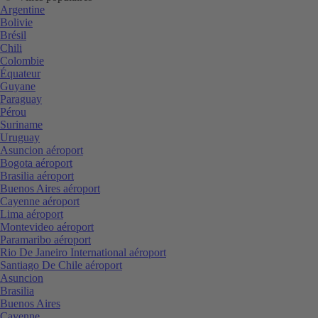
Argentine
Bolivie
Brésil
Chili
Colombie
Équateur
Guyane
Paraguay
Pérou
Suriname
Uruguay
Asuncion aéroport
Bogota aéroport
Brasilia aéroport
Buenos Aires aéroport
Cayenne aéroport
Lima aéroport
Montevideo aéroport
Paramaribo aéroport
Rio De Janeiro International aéroport
Santiago De Chile aéroport
Asuncion
Brasilia
Buenos Aires
Cayenne