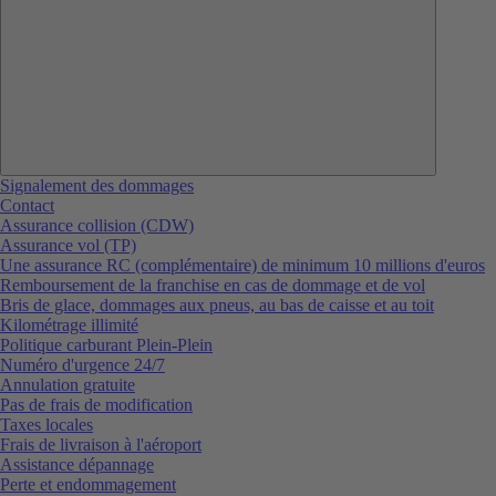
Signalement des dommages
Contact
Assurance collision (CDW)
Assurance vol (TP)
Une assurance RC (complémentaire) de minimum 10 millions d'euros
Remboursement de la franchise en cas de dommage et de vol
Bris de glace, dommages aux pneus, au bas de caisse et au toit
Kilométrage illimité
Politique carburant Plein-Plein
Numéro d'urgence 24/7
Annulation gratuite
Pas de frais de modification
Taxes locales
Frais de livraison à l'aéroport
Assistance dépannage
Perte et endommagement