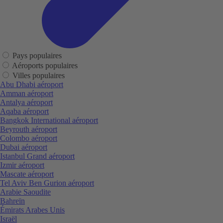
Pays populaires
Aéroports populaires
Villes populaires
Abu Dhabi aéroport
Amman aéroport
Antalya aéroport
Aqaba aéroport
Bangkok International aéroport
Beyrouth aéroport
Colombo aéroport
Dubai aéroport
Istanbul Grand aéroport
Izmir aéroport
Mascate aéroport
Tel Aviv Ben Gurion aéroport
Arabie Saoudite
Bahreïn
Émirats Arabes Unis
Israël