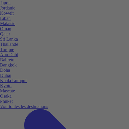
Japon
Jordanie
Koweït
Liban
Malaisie
Oman
Qatar
Sri Lanka
Thaïlande
Turquie
Abu Dabi
Bahreïn
Bangkok
Doha
Dubaï
Kuala Lumpur
Kyoto
Mascate
Osaka
Phuket
Voir toutes les destinations