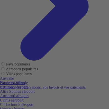
Pays populaires
Aéroports populaires
Villes populaires
Australie
Nouvelle-Zélande
Fais le toi-même
Adelaide aéroport
Contrôlez vos réservations, vos favoris et vos paiements
Alice Springs aéroport
Auckland aéroport
Cairns aéroport
Christchurch aéroport
Hobart aéroport