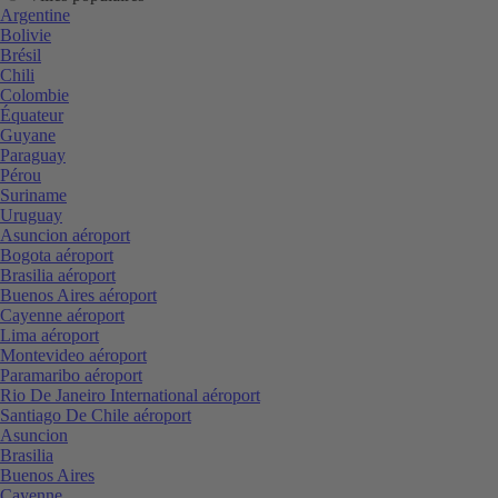
Argentine
Bolivie
Brésil
Chili
Colombie
Équateur
Guyane
Paraguay
Pérou
Suriname
Uruguay
Asuncion aéroport
Bogota aéroport
Brasilia aéroport
Buenos Aires aéroport
Cayenne aéroport
Lima aéroport
Montevideo aéroport
Paramaribo aéroport
Rio De Janeiro International aéroport
Santiago De Chile aéroport
Asuncion
Brasilia
Buenos Aires
Cayenne