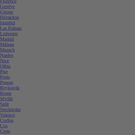
Florence
Genève
Girone
Héraklion
Istanbul
Las Palmas
Lisbonne
Madrid
Málaga
Munich
Naples
Nice
Olbia
Pise
Porto
Prague
Reykjavik
Rome
Séville
Split
Stockholm
Valence
Corfou
Cos
Crete