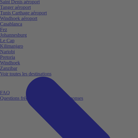
Saint Denis aéroport
Tanger aéroport
Tunis Carthage aéroport
Windhoek aéroport
Casablanca
Fez
Johannesburg
Le Cap
Kilimanjaro
Nariobi
Pretoria
Windhoek
Zanzibar
Voir toutes les destinations
FAQ
Questions fréquemment posées et réponses