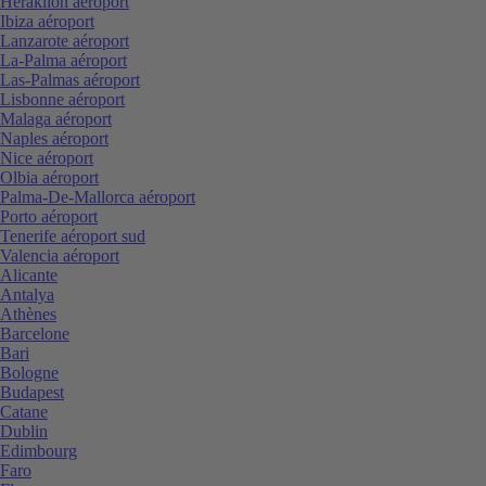
Heraklion aéroport
Ibiza aéroport
Lanzarote aéroport
La-Palma aéroport
Las-Palmas aéroport
Lisbonne aéroport
Malaga aéroport
Naples aéroport
Nice aéroport
Olbia aéroport
Palma-De-Mallorca aéroport
Porto aéroport
Tenerife aéroport sud
Valencia aéroport
Alicante
Antalya
Athènes
Barcelone
Bari
Bologne
Budapest
Catane
Dublin
Edimbourg
Faro