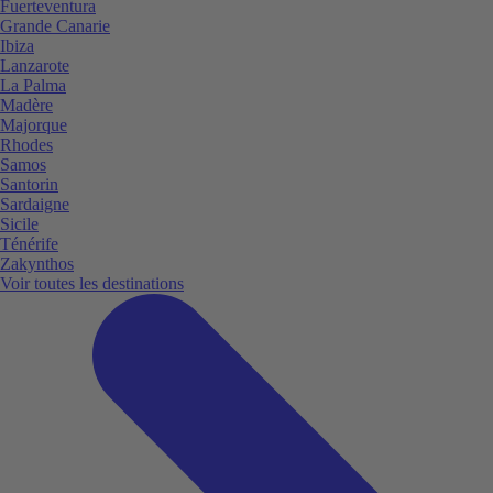
Fuerteventura
Grande Canarie
Ibiza
Lanzarote
La Palma
Madère
Majorque
Rhodes
Samos
Santorin
Sardaigne
Sicile
Ténérife
Zakynthos
Voir toutes les destinations