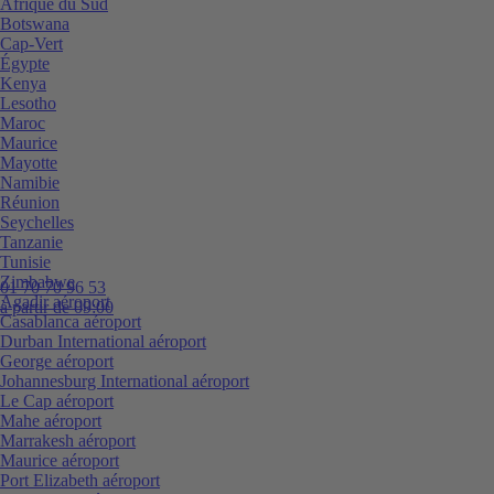
Afrique du Sud
Botswana
Cap-Vert
Égypte
Kenya
Lesotho
Maroc
Maurice
Mayotte
Namibie
Réunion
Seychelles
Tanzanie
Tunisie
Zimbabwe
01 70 70 96 53
Agadir aéroport
à partir de 09:00
Casablanca aéroport
Durban International aéroport
George aéroport
Johannesburg International aéroport
Le Cap aéroport
Mahe aéroport
Marrakesh aéroport
Maurice aéroport
Port Elizabeth aéroport