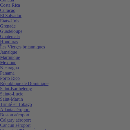
Costa Rica
Curaçao
El Salvador
Etats-Unis
Grenade
Guadeloupe
Guatemala
Honduras
Îles Vierges britanniques
Jamaïque
Martinique
Mexique
Nicaragua
Panama
Porto Rico
République de Dominique
Saint-Barthélemy
Sainte-Lucie
Saint-Martin
Trinité-et-Tobago
Atlanta aéroport
Boston aéroport
Calgary aéroport
Cancun aéroport