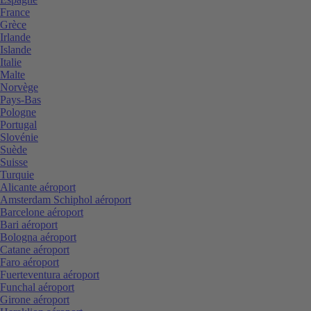
France
Grèce
Irlande
Islande
Italie
Malte
Norvège
Pays-Bas
Pologne
Portugal
Slovénie
Suède
Suisse
Turquie
Alicante aéroport
Amsterdam Schiphol aéroport
Barcelone aéroport
Bari aéroport
Bologna aéroport
Catane aéroport
Faro aéroport
Fuerteventura aéroport
Funchal aéroport
Girone aéroport