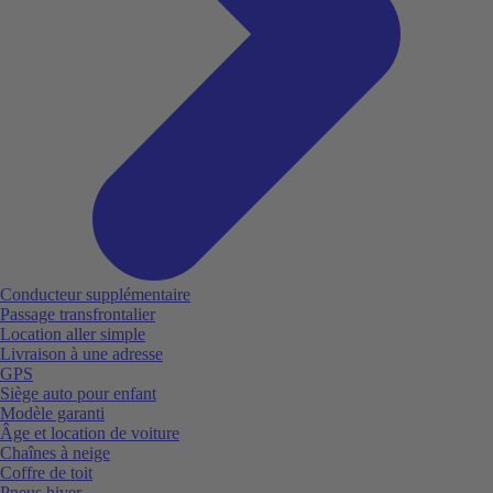
Conducteur supplémentaire
Passage transfrontalier
Location aller simple
Livraison à une adresse
GPS
Siège auto pour enfant
Modèle garanti
Âge et location de voiture
Chaînes à neige
Coffre de toit
Pneus hiver