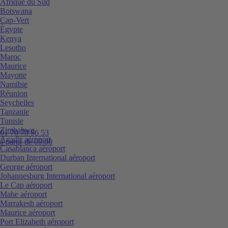
Afrique du Sud
Botswana
Cap-Vert
Égypte
Kenya
Lesotho
Maroc
Maurice
Mayotte
Namibie
Réunion
Seychelles
Tanzanie
Tunisie
Zimbabwe
01 70 70 96 53
Agadir aéroport
à partir de 09:00
Casablanca aéroport
Durban International aéroport
George aéroport
Johannesburg International aéroport
Le Cap aéroport
Mahe aéroport
Marrakesh aéroport
Maurice aéroport
Port Elizabeth aéroport