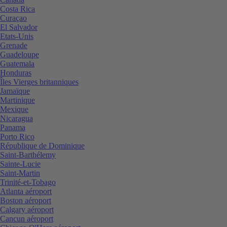
Costa Rica
Curaçao
El Salvador
Etats-Unis
Grenade
Guadeloupe
Guatemala
Honduras
Îles Vierges britanniques
Jamaïque
Martinique
Mexique
Nicaragua
Panama
Porto Rico
République de Dominique
Saint-Barthélemy
Sainte-Lucie
Saint-Martin
Trinité-et-Tobago
Atlanta aéroport
Boston aéroport
Calgary aéroport
Cancun aéroport