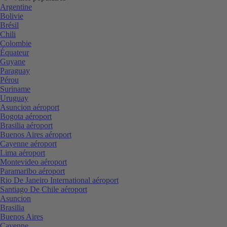
Argentine
Bolivie
Brésil
Chili
Colombie
Équateur
Guyane
Paraguay
Pérou
Suriname
Uruguay
Asuncion aéroport
Bogota aéroport
Brasilia aéroport
Buenos Aires aéroport
Cayenne aéroport
Lima aéroport
Montevideo aéroport
Paramaribo aéroport
Rio De Janeiro International aéroport
Santiago De Chile aéroport
Asuncion
Brasilia
Buenos Aires
Cayenne