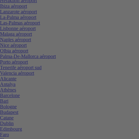
Heraklion aéroport
Ibiza aéroport
Lanzarote aéroport
La-Palma aéroport
Las-Palmas aéroport
Lisbonne aéroport
Malaga aéroport
Naples aéroport
Nice aéroport
Olbia aéroport
Palma-De-Mallorca aéroport
Porto aéroport
Tenerife aéroport sud
Valencia aéroport
Alicante
Antalya
Athènes
Barcelone
Bari
Bologne
Budapest
Catane
Dublin
Edimbourg
Faro