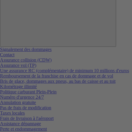
Signalement des dommages
Contact
Assurance collision (CDW)
Assurance vol (TP)
Une assurance RC (complémentaire) de minimum 10 millions d'euros
Remboursement de la franchise en cas de dommage et de vol
Bris de glace, dommages aux pneus, au bas de caisse et au toit
Kilométrage illimité
Politique carburant Plein-Plein
Numéro d'urgence 24/7
Annulation gratuite
Pas de frais de modification
Taxes locales
Frais de livraison à l'aéroport
Assistance dépannage
Perte et endommagement