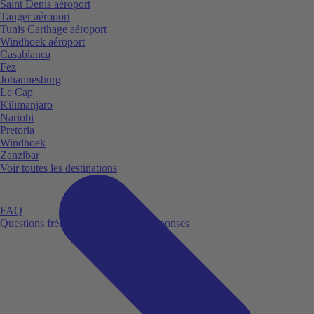
Saint Denis aéroport
Tanger aéroport
Tunis Carthage aéroport
Windhoek aéroport
Casablanca
Fez
Johannesburg
Le Cap
Kilimanjaro
Nariobi
Pretoria
Windhoek
Zanzibar
Voir toutes les destinations
FAQ
Questions fréquemment posées et réponses