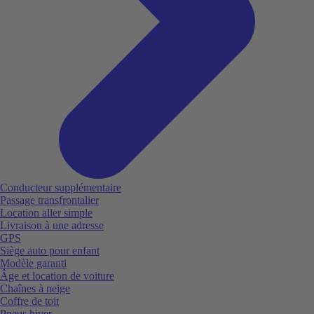
Conducteur supplémentaire
Passage transfrontalier
Location aller simple
Livraison à une adresse
GPS
Siège auto pour enfant
Modèle garanti
Âge et location de voiture
Chaînes à neige
Coffre de toit
Pneus hiver