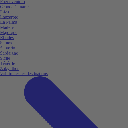
Fuerteventura
Grande Canarie
Ibiza
Lanzarote
La Palma
Madère
Majorque
Rhodes
Samos
Santorin
Sardaigne
Sicile
Ténérife
Zakynthos
Voir toutes les destinations