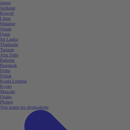
Japon
Jordanie
Koweït
Liban
Malaisie
Oman
Qatar
Sri Lanka
Thaïlande
Turquie
Abu Dabi
Bahreïn
Bangkok
Doha
Dubaï
Kuala Lumpur
Kyoto
Mascate
Osaka
Phuket
Voir toutes les destinations