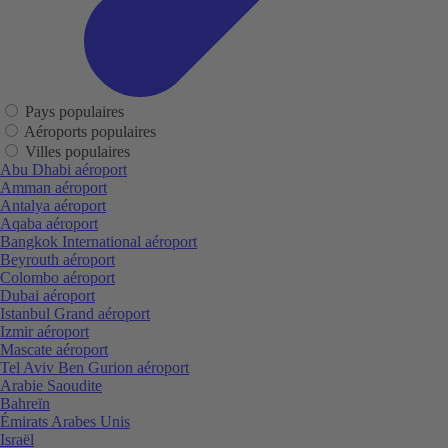
Pays populaires
Aéroports populaires
Villes populaires
Abu Dhabi aéroport
Amman aéroport
Antalya aéroport
Aqaba aéroport
Bangkok International aéroport
Beyrouth aéroport
Colombo aéroport
Dubai aéroport
Istanbul Grand aéroport
Izmir aéroport
Mascate aéroport
Tel Aviv Ben Gurion aéroport
Arabie Saoudite
Bahreïn
Émirats Arabes Unis
Israël