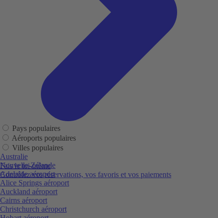
Pays populaires
Aéroports populaires
Villes populaires
Australie
Nouvelle-Zélande
Fais le toi-même
Adelaide aéroport
Contrôlez vos réservations, vos favoris et vos paiements
Alice Springs aéroport
Auckland aéroport
Cairns aéroport
Christchurch aéroport
Hobart aéroport