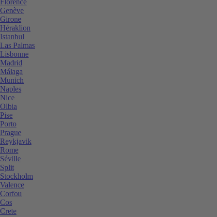
Florence
Genève
Girone
Héraklion
Istanbul
Las Palmas
Lisbonne
Madrid
Málaga
Munich
Naples
Nice
Olbia
Pise
Porto
Prague
Reykjavik
Rome
Séville
Split
Stockholm
Valence
Corfou
Cos
Crete