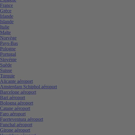
France
Grèce
Irlande
Islande
Italie
Malte
Norvège
Pays-Bas
Pologne
Portugal
Slovénie
Suède
Suisse
Turquie
Alicante aéroport
Amsterdam Schiphol aéroport
Barcelone aéroport
Bari aéroport
Bologna aéroport
Catane aéroport
Faro aéroport
Fuerteventura aéroport
Funchal aéroport
Girone aéroport