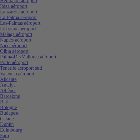
Heraklion aéroport
Ibiza aéroport
Lanzarote aéroport
La-Palma aéroport
Las-Palmas aéroport
Lisbonne aéroport
Malaga aéroport
Naples aéroport
Nice aéroport
Olbia aéroport
Palma-De-Mallorca aéroport
Porto aéroport
Tenerife aéroport sud
Valencia aéroport
Alicante
Antalya
Athènes
Barcelone
Bari
Bologne
Budapest
Catane
Dublin
Edimbourg
Faro