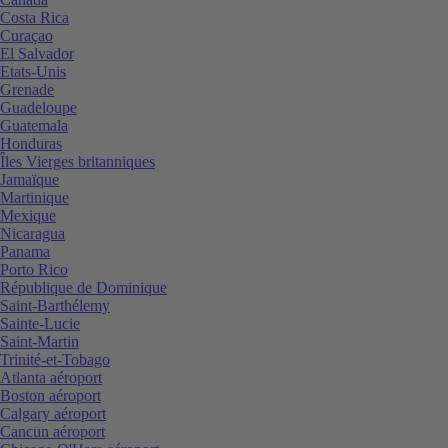
Costa Rica
Curaçao
El Salvador
Etats-Unis
Grenade
Guadeloupe
Guatemala
Honduras
Îles Vierges britanniques
Jamaïque
Martinique
Mexique
Nicaragua
Panama
Porto Rico
République de Dominique
Saint-Barthélemy
Sainte-Lucie
Saint-Martin
Trinité-et-Tobago
Atlanta aéroport
Boston aéroport
Calgary aéroport
Cancun aéroport