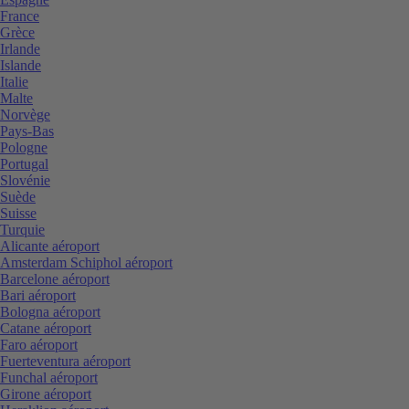
France
Grèce
Irlande
Islande
Italie
Malte
Norvège
Pays-Bas
Pologne
Portugal
Slovénie
Suède
Suisse
Turquie
Alicante aéroport
Amsterdam Schiphol aéroport
Barcelone aéroport
Bari aéroport
Bologna aéroport
Catane aéroport
Faro aéroport
Fuerteventura aéroport
Funchal aéroport
Girone aéroport