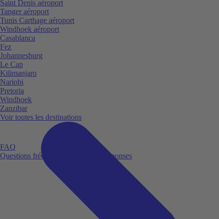
Saint Denis aéroport
Tanger aéroport
Tunis Carthage aéroport
Windhoek aéroport
Casablanca
Fez
Johannesburg
Le Cap
Kilimanjaro
Nariobi
Pretoria
Windhoek
Zanzibar
Voir toutes les destinations
FAQ
Questions fréquemment posées et réponses