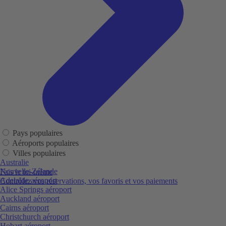
Pays populaires
Aéroports populaires
Villes populaires
Australie
Nouvelle-Zélande
Fais le toi-même
Adelaide aéroport
Contrôlez vos réservations, vos favoris et vos paiements
Alice Springs aéroport
Auckland aéroport
Cairns aéroport
Christchurch aéroport
Hobart aéroport