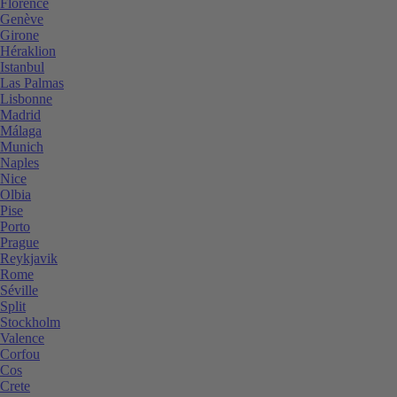
Florence
Genève
Girone
Héraklion
Istanbul
Las Palmas
Lisbonne
Madrid
Málaga
Munich
Naples
Nice
Olbia
Pise
Porto
Prague
Reykjavik
Rome
Séville
Split
Stockholm
Valence
Corfou
Cos
Crete