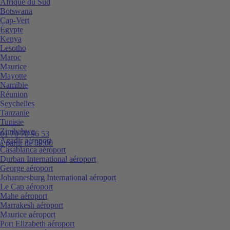
Afrique du Sud
Botswana
Cap-Vert
Égypte
Kenya
Lesotho
Maroc
Maurice
Mayotte
Namibie
Réunion
Seychelles
Tanzanie
Tunisie
Zimbabwe
01 70 70 96 53
Agadir aéroport
à partir de 09:00
Casablanca aéroport
Durban International aéroport
George aéroport
Johannesburg International aéroport
Le Cap aéroport
Mahe aéroport
Marrakesh aéroport
Maurice aéroport
Port Elizabeth aéroport