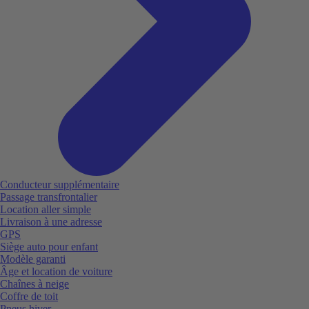
Conducteur supplémentaire
Passage transfrontalier
Location aller simple
Livraison à une adresse
GPS
Siège auto pour enfant
Modèle garanti
Âge et location de voiture
Chaînes à neige
Coffre de toit
Pneus hiver