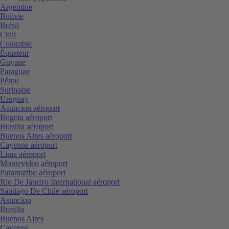
Argentine
Bolivie
Brésil
Chili
Colombie
Équateur
Guyane
Paraguay
Pérou
Suriname
Uruguay
Asuncion aéroport
Bogota aéroport
Brasilia aéroport
Buenos Aires aéroport
Cayenne aéroport
Lima aéroport
Montevideo aéroport
Paramaribo aéroport
Rio De Janeiro International aéroport
Santiago De Chile aéroport
Asuncion
Brasilia
Buenos Aires
Cayenne