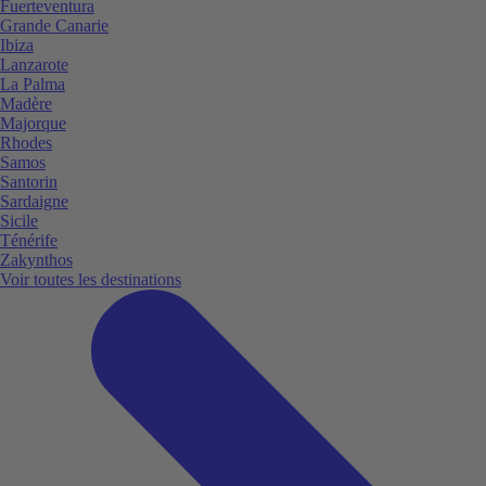
Fuerteventura
Grande Canarie
Ibiza
Lanzarote
La Palma
Madère
Majorque
Rhodes
Samos
Santorin
Sardaigne
Sicile
Ténérife
Zakynthos
Voir toutes les destinations