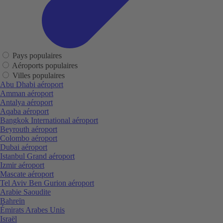
Pays populaires
Aéroports populaires
Villes populaires
Abu Dhabi aéroport
Amman aéroport
Antalya aéroport
Aqaba aéroport
Bangkok International aéroport
Beyrouth aéroport
Colombo aéroport
Dubai aéroport
Istanbul Grand aéroport
Izmir aéroport
Mascate aéroport
Tel Aviv Ben Gurion aéroport
Arabie Saoudite
Bahreïn
Émirats Arabes Unis
Israël