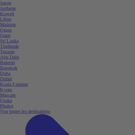
Japon
Jordanie
Koweït
Liban
Malaisie
Oman
Qatar
Sri Lanka
Thaïlande
Turquie
Abu Dabi
Bahreïn
Bangkok
Doha
Dubaï
Kuala Lumpur
Kyoto
Mascate
Osaka
Phuket
Voir toutes les destinations