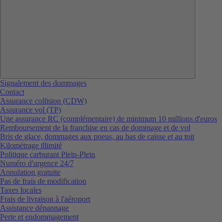
Signalement des dommages
Contact
Assurance collision (CDW)
Assurance vol (TP)
Une assurance RC (complémentaire) de minimum 10 millions d'euros
Remboursement de la franchise en cas de dommage et de vol
Bris de glace, dommages aux pneus, au bas de caisse et au toit
Kilométrage illimité
Politique carburant Plein-Plein
Numéro d'urgence 24/7
Annulation gratuite
Pas de frais de modification
Taxes locales
Frais de livraison à l'aéroport
Assistance dépannage
Perte et endommagement