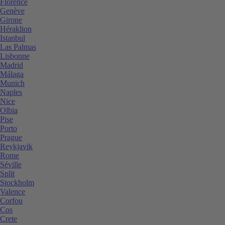
Florence
Genève
Girone
Héraklion
Istanbul
Las Palmas
Lisbonne
Madrid
Málaga
Munich
Naples
Nice
Olbia
Pise
Porto
Prague
Reykjavik
Rome
Séville
Split
Stockholm
Valence
Corfou
Cos
Crete