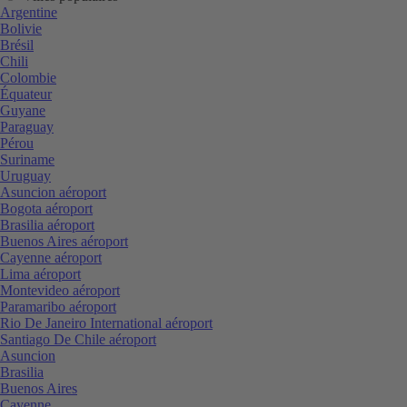
Argentine
Bolivie
Brésil
Chili
Colombie
Équateur
Guyane
Paraguay
Pérou
Suriname
Uruguay
Asuncion aéroport
Bogota aéroport
Brasilia aéroport
Buenos Aires aéroport
Cayenne aéroport
Lima aéroport
Montevideo aéroport
Paramaribo aéroport
Rio De Janeiro International aéroport
Santiago De Chile aéroport
Asuncion
Brasilia
Buenos Aires
Cayenne