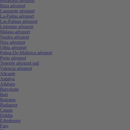
Heraklion aéroport
Ibiza aéroport
Lanzarote aéroport
La-Palma aéroport
Las-Palmas aéroport
Lisbonne aéroport
Malaga aéroport
Naples aéroport
Nice aéroport
Olbia aéroport
Palma-De-Mallorca aéroport
Porto aéroport
Tenerife aéroport sud
Valencia aéroport
Alicante
Antalya
Athènes
Barcelone
Bari
Bologne
Budapest
Catane
Dublin
Edimbourg
Faro