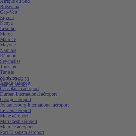
Afrique du Sud
Botswana
Cap-Vert
Égypte
Kenya
Lesotho
Maroc
Maurice
Mayotte
Namibie
Réunion
Seychelles
Tanzanie
Tunisie
Zimbabwe
01 70 70 96 53
Agadir aéroport
Jusqu’à 20:00
Casablanca aéroport
Durban International aéroport
George aéroport
Johannesburg International aéroport
Le Cap aéroport
Mahe aéroport
Marrakesh aéroport
Maurice aéroport
Port Elizabeth aéroport