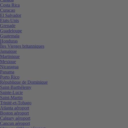
Costa Rica
Curaçao
El Salvador
Etats-Unis
Grenade
Guadeloupe
Guatemala
Honduras
Îles Vierges britanniques
Jamaïque
Martinique
Mexique
Nicaragua
Panama
Porto Rico
République de Dominique
Saint-Barthélemy
Sainte-Lucie
Saint-Martin
Trinité-et-Tobago
Atlanta aéroport
Boston aéroport
Calgary aéroport
Cancun aéroport