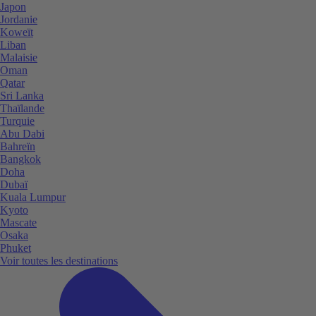
Japon
Jordanie
Koweït
Liban
Malaisie
Oman
Qatar
Sri Lanka
Thaïlande
Turquie
Abu Dabi
Bahreïn
Bangkok
Doha
Dubaï
Kuala Lumpur
Kyoto
Mascate
Osaka
Phuket
Voir toutes les destinations