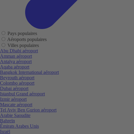
Pays populaires
Aéroports populaires
Villes populaires
Abu Dhabi aéroport
Amman aéroport
Antalya aéroport
Aqaba aéroport
Bangkok International aéroport
Beyrouth aéroport
Colombo aéroport
Dubai aéroport
Istanbul Grand aéroport
Izmir aéroport
Mascate aéroport
Tel Aviv Ben Gurion aéroport
Arabie Saoudite
Bahreïn
Émirats Arabes Unis
Israël