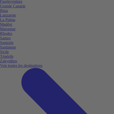
Fuerteventura
Grande Canarie
Ibiza
Lanzarote
La Palma
Madère
Majorque
Rhodes
Samos
Santorin
Sardaigne
Sicile
Ténérife
Zakynthos
Voir toutes les destinations