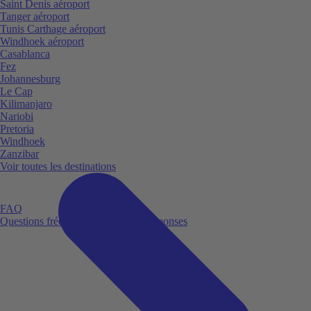
Saint Denis aéroport
Tanger aéroport
Tunis Carthage aéroport
Windhoek aéroport
Casablanca
Fez
Johannesburg
Le Cap
Kilimanjaro
Nariobi
Pretoria
Windhoek
Zanzibar
Voir toutes les destinations
FAQ
Questions fréquemment posées et réponses