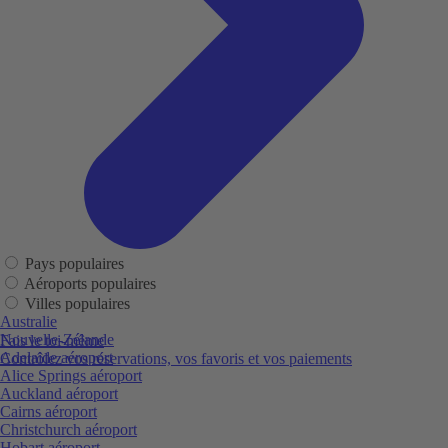
Pays populaires
Aéroports populaires
Villes populaires
Australie
Nouvelle-Zélande
Fais le toi-même
Adelaide aéroport
Contrôlez vos réservations, vos favoris et vos paiements
Alice Springs aéroport
Auckland aéroport
Cairns aéroport
Christchurch aéroport
Hobart aéroport