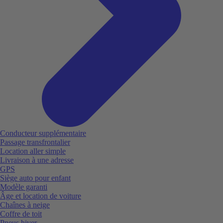
Conducteur supplémentaire
Passage transfrontalier
Location aller simple
Livraison à une adresse
GPS
Siège auto pour enfant
Modèle garanti
Âge et location de voiture
Chaînes à neige
Coffre de toit
Pneus hiver