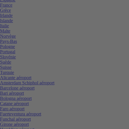
France
Grèce
Irlande
Islande
Italie
Malte
Norvège
Pays-Bas
Pologne
Portugal
Slovénie
Suède
Suisse
Turquie
Alicante aéroport
Amsterdam Schiphol aéroport
Barcelone aéroport
Bari aéroport
Bologna aéroport
Catane aéroport
Faro aéroport
Fuerteventura aéroport
Funchal aéroport
Girone aéroport