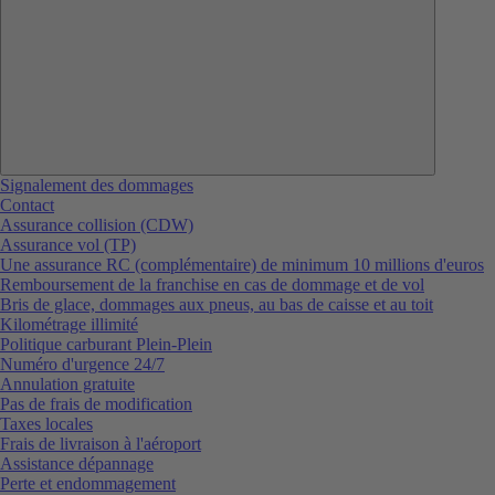
Signalement des dommages
Contact
Assurance collision (CDW)
Assurance vol (TP)
Une assurance RC (complémentaire) de minimum 10 millions d'euros
Remboursement de la franchise en cas de dommage et de vol
Bris de glace, dommages aux pneus, au bas de caisse et au toit
Kilométrage illimité
Politique carburant Plein-Plein
Numéro d'urgence 24/7
Annulation gratuite
Pas de frais de modification
Taxes locales
Frais de livraison à l'aéroport
Assistance dépannage
Perte et endommagement