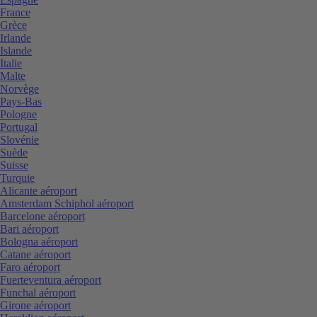
France
Grèce
Irlande
Islande
Italie
Malte
Norvège
Pays-Bas
Pologne
Portugal
Slovénie
Suède
Suisse
Turquie
Alicante aéroport
Amsterdam Schiphol aéroport
Barcelone aéroport
Bari aéroport
Bologna aéroport
Catane aéroport
Faro aéroport
Fuerteventura aéroport
Funchal aéroport
Girone aéroport