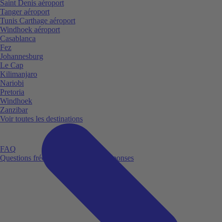
Saint Denis aéroport
Tanger aéroport
Tunis Carthage aéroport
Windhoek aéroport
Casablanca
Fez
Johannesburg
Le Cap
Kilimanjaro
Nariobi
Pretoria
Windhoek
Zanzibar
Voir toutes les destinations
FAQ
Questions fréquemment posées et réponses