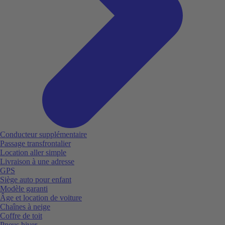
Conducteur supplémentaire
Passage transfrontalier
Location aller simple
Livraison à une adresse
GPS
Siège auto pour enfant
Modèle garanti
Âge et location de voiture
Chaînes à neige
Coffre de toit
Pneus hiver