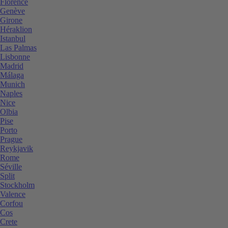
Florence
Genève
Girone
Héraklion
Istanbul
Las Palmas
Lisbonne
Madrid
Málaga
Munich
Naples
Nice
Olbia
Pise
Porto
Prague
Reykjavik
Rome
Séville
Split
Stockholm
Valence
Corfou
Cos
Crete