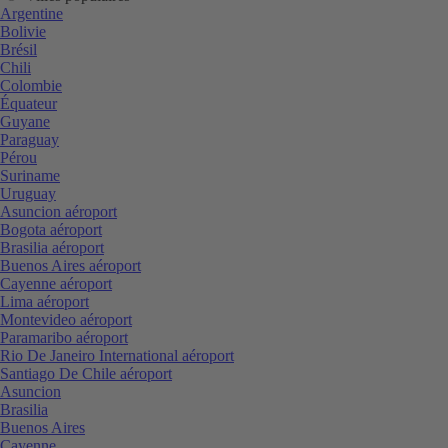
Argentine
Bolivie
Brésil
Chili
Colombie
Équateur
Guyane
Paraguay
Pérou
Suriname
Uruguay
Asuncion aéroport
Bogota aéroport
Brasilia aéroport
Buenos Aires aéroport
Cayenne aéroport
Lima aéroport
Montevideo aéroport
Paramaribo aéroport
Rio De Janeiro International aéroport
Santiago De Chile aéroport
Asuncion
Brasilia
Buenos Aires
Cayenne