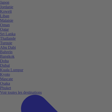
Japon
Jordanie
Koweït
Liban
Malaisie
Oman
Qatar
Sri Lanka
Thaïlande
Turquie
Abu Dabi
Bahreïn
Bangkok
Doha
Dubaï
Kuala Lumpur
Kyoto
Mascate
Osaka
Phuket
Voir toutes les destinations