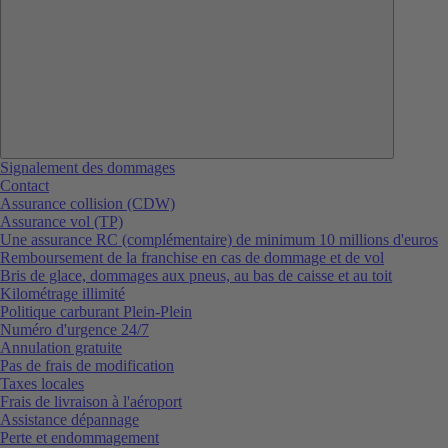
Signalement des dommages
Contact
Assurance collision (CDW)
Assurance vol (TP)
Une assurance RC (complémentaire) de minimum 10 millions d'euros
Remboursement de la franchise en cas de dommage et de vol
Bris de glace, dommages aux pneus, au bas de caisse et au toit
Kilométrage illimité
Politique carburant Plein-Plein
Numéro d'urgence 24/7
Annulation gratuite
Pas de frais de modification
Taxes locales
Frais de livraison à l'aéroport
Assistance dépannage
Perte et endommagement