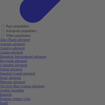
Pays populaires
Aéroports populaires
Villes populaires
Abu Dhabi aéroport
Amman aéroport
Antalya aéroport
Aqaba aéroport
Bangkok International aéroport
Beyrouth aéroport
Colombo aéroport
Dubai aéroport
Istanbul Grand aéroport
Izmir aéroport
Mascate aéroport
Tel Aviv Ben Gurion aéroport
Arabie Saoudite
Bahreïn
Émirats Arabes Unis
Israël