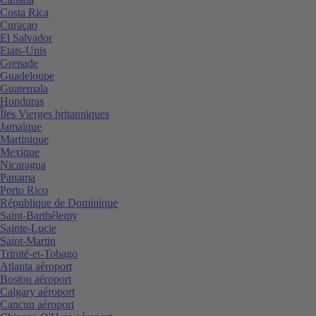
Costa Rica
Curaçao
El Salvador
Etats-Unis
Grenade
Guadeloupe
Guatemala
Honduras
Îles Vierges britanniques
Jamaïque
Martinique
Mexique
Nicaragua
Panama
Porto Rico
République de Dominique
Saint-Barthélemy
Sainte-Lucie
Saint-Martin
Trinité-et-Tobago
Atlanta aéroport
Boston aéroport
Calgary aéroport
Cancun aéroport