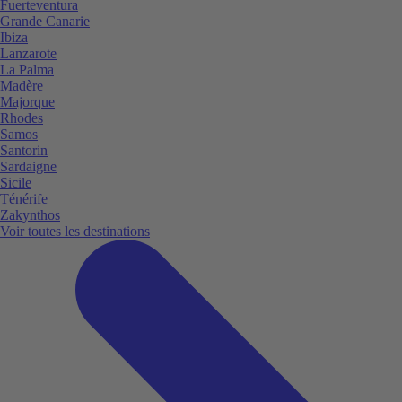
Fuerteventura
Grande Canarie
Ibiza
Lanzarote
La Palma
Madère
Majorque
Rhodes
Samos
Santorin
Sardaigne
Sicile
Ténérife
Zakynthos
Voir toutes les destinations