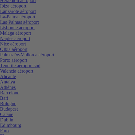
Heraklion aéroport
Ibiza aéroport
Lanzarote aéroport
La-Palma aéroport
Las-Palmas aéroport
Lisbonne aéroport
Malaga aéroport
Naples aéroport
Nice aéroport
Olbia aéroport
Palma-De-Mallorca aéroport
Porto aéroport
Tenerife aéroport sud
Valencia aéroport
Alicante
Antalya
Athènes
Barcelone
Bari
Bologne
Budapest
Catane
Dublin
Edimbourg
Faro