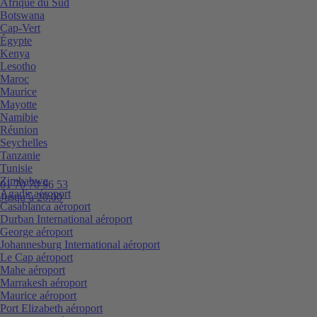
Afrique du Sud
Botswana
Cap-Vert
Égypte
Kenya
Lesotho
Maroc
Maurice
Mayotte
Namibie
Réunion
Seychelles
Tanzanie
Tunisie
Zimbabwe
01 70 70 96 53
Agadir aéroport
Jusqu’à 20:00
Casablanca aéroport
Durban International aéroport
George aéroport
Johannesburg International aéroport
Le Cap aéroport
Mahe aéroport
Marrakesh aéroport
Maurice aéroport
Port Elizabeth aéroport