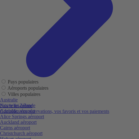
Pays populaires
Aéroports populaires
Villes populaires
Australie
Nouvelle-Zélande
Fais le toi-même
Adelaide aéroport
Contrôlez vos réservations, vos favoris et vos paiements
Alice Springs aéroport
Auckland aéroport
Cairns aéroport
Christchurch aéroport
Hobart aéroport