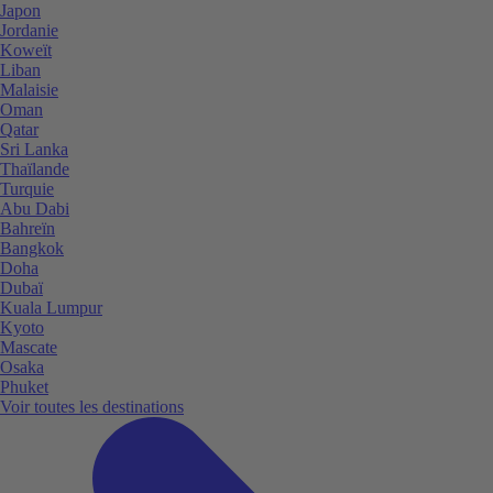
Japon
Jordanie
Koweït
Liban
Malaisie
Oman
Qatar
Sri Lanka
Thaïlande
Turquie
Abu Dabi
Bahreïn
Bangkok
Doha
Dubaï
Kuala Lumpur
Kyoto
Mascate
Osaka
Phuket
Voir toutes les destinations