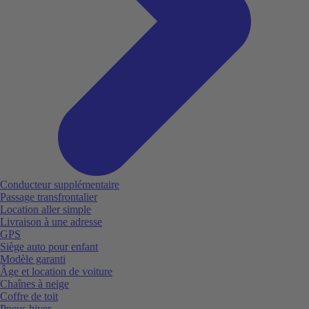
Conducteur supplémentaire
Passage transfrontalier
Location aller simple
Livraison à une adresse
GPS
Siège auto pour enfant
Modèle garanti
Âge et location de voiture
Chaînes à neige
Coffre de toit
Pneus hiver