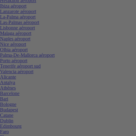
Heraklion aéroport
Ibiza aéroport
Lanzarote aéroport
La-Palma aéroport
Las-Palmas aéroport
Lisbonne aéroport
Malaga aéroport
Naples aéroport
Nice aéroport
Olbia aéroport
Palma-De-Mallorca aéroport
Porto aéroport
Tenerife aéroport sud
Valencia aéroport
Alicante
Antalya
Athènes
Barcelone
Bari
Bologne
Budapest
Catane
Dublin
Edimbourg
Faro