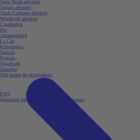
Saint Denis aéroport
Tanger aéroport
Tunis Carthage aéroport
Windhoek aéroport
Casablanca
Fez
Johannesburg
Le Cap
Kilimanjaro
Nariobi
Pretoria
Windhoek
Zanzibar
Voir toutes les destinations
FAQ
Questions fréquemment posées et réponses