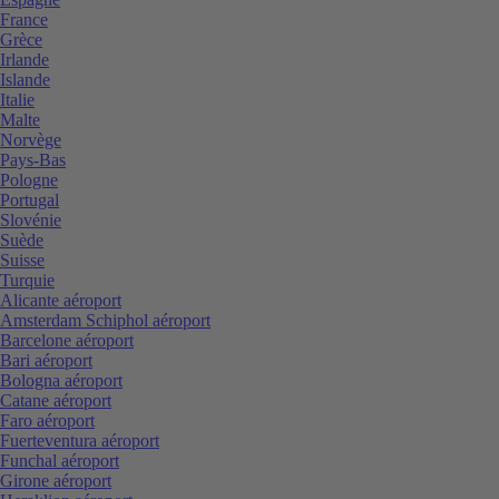
France
Grèce
Irlande
Islande
Italie
Malte
Norvège
Pays-Bas
Pologne
Portugal
Slovénie
Suède
Suisse
Turquie
Alicante aéroport
Amsterdam Schiphol aéroport
Barcelone aéroport
Bari aéroport
Bologna aéroport
Catane aéroport
Faro aéroport
Fuerteventura aéroport
Funchal aéroport
Girone aéroport