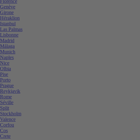
Florence
Genève
Girone
Héraklion
Istanbul
Las Palmas
Lisbonne
Madrid
Málaga
Munich
Naples
Nice
Olbia
Pise
Porto
Prague
Reykjavik
Rome
Séville
Split
Stockholm
Valence
Corfou
Cos
Crete