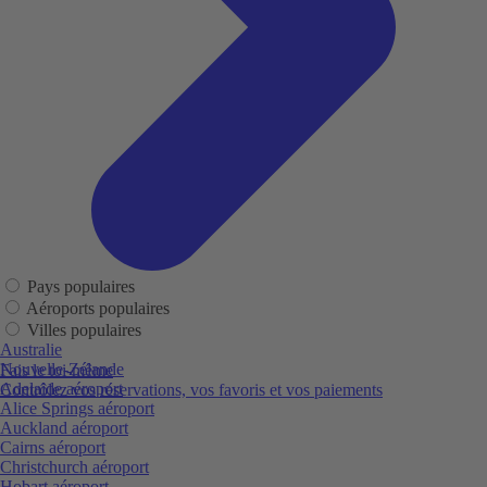
Pays populaires
Aéroports populaires
Villes populaires
Australie
Nouvelle-Zélande
Fais le toi-même
Adelaide aéroport
Contrôlez vos réservations, vos favoris et vos paiements
Alice Springs aéroport
Auckland aéroport
Cairns aéroport
Christchurch aéroport
Hobart aéroport