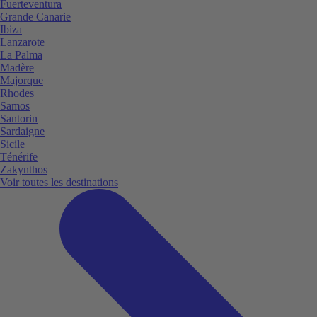
Fuerteventura
Grande Canarie
Ibiza
Lanzarote
La Palma
Madère
Majorque
Rhodes
Samos
Santorin
Sardaigne
Sicile
Ténérife
Zakynthos
Voir toutes les destinations