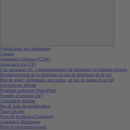
Signalement des dommages
Contact
Assurance collision (CDW)
Assurance vol (TP)
Une assurance RC (complémentaire) de minimum 10 millions d'euros
Remboursement de la franchise en cas de dommage et de vol
Bris de glace, dommages aux pneus, au bas de caisse et au toit
Kilométrage illimité
Politique carburant Plein-Plein
Numéro d'urgence 24/7
Annulation gratuite
Pas de frais de modification
Taxes locales
Frais de livraison à l'aéroport
Assistance dépannage
Perte et endommagement