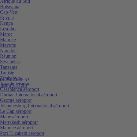
Afrique du Sud
Botswana
Cap-Vert
Égypte
Kenya
Lesotho
Maroc
Maurice
Mayotte
Namibie
Réunion
Seychelles
Tanzanie
Tunisie
Zimbabwe
01 70 70 96 53
Agadir aéroport
Jusqu’à 17:30
Casablanca aéroport
Durban International aéroport
George aéroport
Johannesburg International aéroport
Le Cap aéroport
Mahe aéroport
Marrakesh aéroport
Maurice aéroport
Port Elizabeth aéroport