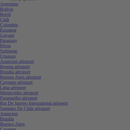
Argentine
Bolivie
Brésil
Chili
Colombie
Équateur
Guyane
Paraguay
Pérou
Suriname
Uruguay
Asuncion aéroport
Bogota aéroport
Brasilia aéroport
Buenos Aires aéroport
Cayenne aéroport
Lima aéroport
Montevideo aéroport
Paramaribo aéroport
Rio De Janeiro International aéroport
Santiago De Chile aéroport
Asuncion
Brasilia
Buenos Aires
Cayenne