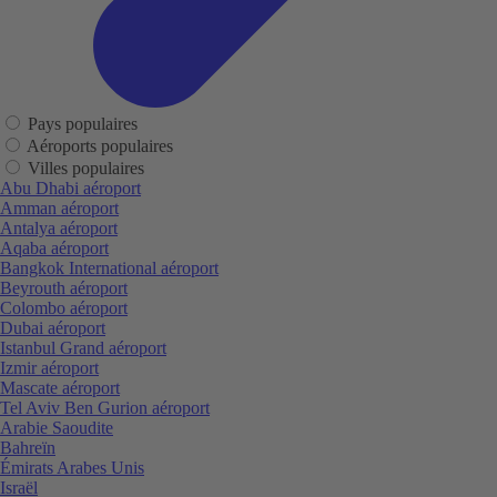
Pays populaires
Aéroports populaires
Villes populaires
Abu Dhabi aéroport
Amman aéroport
Antalya aéroport
Aqaba aéroport
Bangkok International aéroport
Beyrouth aéroport
Colombo aéroport
Dubai aéroport
Istanbul Grand aéroport
Izmir aéroport
Mascate aéroport
Tel Aviv Ben Gurion aéroport
Arabie Saoudite
Bahreïn
Émirats Arabes Unis
Israël