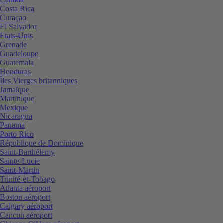
Costa Rica
Curaçao
El Salvador
Etats-Unis
Grenade
Guadeloupe
Guatemala
Honduras
Îles Vierges britanniques
Jamaïque
Martinique
Mexique
Nicaragua
Panama
Porto Rico
République de Dominique
Saint-Barthélemy
Sainte-Lucie
Saint-Martin
Trinité-et-Tobago
Atlanta aéroport
Boston aéroport
Calgary aéroport
Cancun aéroport