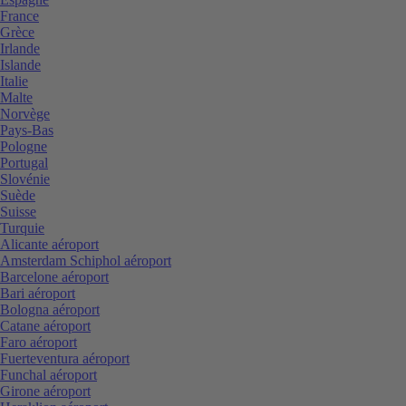
France
Grèce
Irlande
Islande
Italie
Malte
Norvège
Pays-Bas
Pologne
Portugal
Slovénie
Suède
Suisse
Turquie
Alicante aéroport
Amsterdam Schiphol aéroport
Barcelone aéroport
Bari aéroport
Bologna aéroport
Catane aéroport
Faro aéroport
Fuerteventura aéroport
Funchal aéroport
Girone aéroport