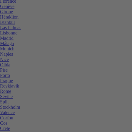
Florence
Genève
Girone
Héraklion
Istanbul
Las Palmas
Lisbonne
Madrid
Málaga
Munich
Naples
Nice
Olbia
Pise
Porto
Prague
Reykjavik
Rome
Séville
Split
Stockholm
Valence
Corfou
Cos
Crete