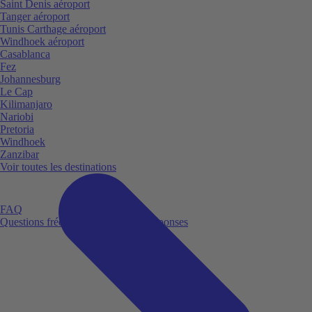
Saint Denis aéroport
Tanger aéroport
Tunis Carthage aéroport
Windhoek aéroport
Casablanca
Fez
Johannesburg
Le Cap
Kilimanjaro
Nariobi
Pretoria
Windhoek
Zanzibar
Voir toutes les destinations
FAQ
Questions fréquemment posées et réponses