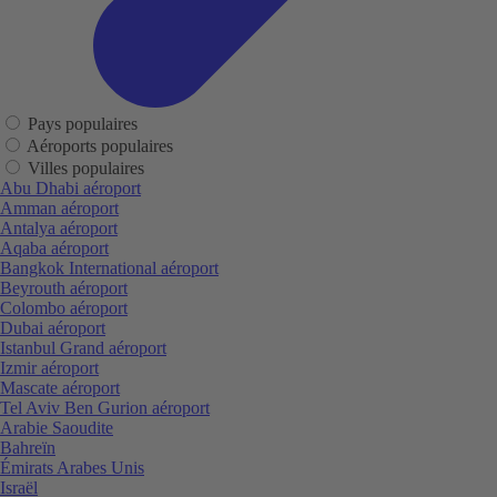
Pays populaires
Aéroports populaires
Villes populaires
Abu Dhabi aéroport
Amman aéroport
Antalya aéroport
Aqaba aéroport
Bangkok International aéroport
Beyrouth aéroport
Colombo aéroport
Dubai aéroport
Istanbul Grand aéroport
Izmir aéroport
Mascate aéroport
Tel Aviv Ben Gurion aéroport
Arabie Saoudite
Bahreïn
Émirats Arabes Unis
Israël