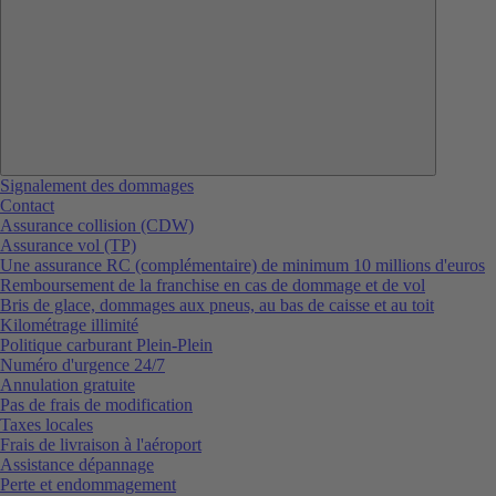
Signalement des dommages
Contact
Assurance collision (CDW)
Assurance vol (TP)
Une assurance RC (complémentaire) de minimum 10 millions d'euros
Remboursement de la franchise en cas de dommage et de vol
Bris de glace, dommages aux pneus, au bas de caisse et au toit
Kilométrage illimité
Politique carburant Plein-Plein
Numéro d'urgence 24/7
Annulation gratuite
Pas de frais de modification
Taxes locales
Frais de livraison à l'aéroport
Assistance dépannage
Perte et endommagement