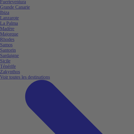
Fuerteventura
Grande Canarie
Ibiza
Lanzarote
La Palma
Madère
Majorque
Rhodes
Samos
Santorin
Sardaigne
Sicile
Ténérife
Zakynthos
Voir toutes les destinations