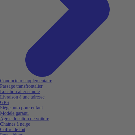
Conducteur supplémentaire
Passage transfrontalier
Location aller simple
Livraison à une adresse
GPS
Siège auto pour enfant
Modèle garanti
Âge et location de voiture
Chaînes à neige
Coffre de toit
Pneus hiver