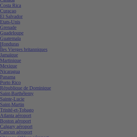
Costa Rica
Curaçao
El Salvador
Etats-Unis
Grenade
Guadeloupe
Guatemala
Honduras
Îles Vierges britanniques
Jamaïque
Martinique
Mexique
Nicaragua
Panama
Porto Rico
République de Dominique
Saint-Barthélemy
Sainte-Lucie
Saint-Martin
Trinité-et-Tobago
Atlanta aéroport
Boston aéroport
Calgary aéroport
Cancun aéroport