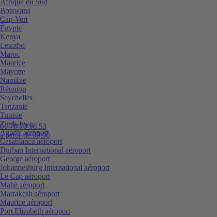
Afrique du Sud
Botswana
Cap-Vert
Égypte
Kenya
Lesotho
Maroc
Maurice
Mayotte
Namibie
Réunion
Seychelles
Tanzanie
Tunisie
Zimbabwe
01 70 70 96 53
Agadir aéroport
à partir de 09:00
Casablanca aéroport
Durban International aéroport
George aéroport
Johannesburg International aéroport
Le Cap aéroport
Mahe aéroport
Marrakesh aéroport
Maurice aéroport
Port Elizabeth aéroport