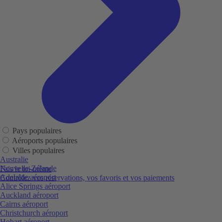
Pays populaires
Aéroports populaires
Villes populaires
Australie
Nouvelle-Zélande
Fais le toi-même
Adelaide aéroport
Contrôlez vos réservations, vos favoris et vos paiements
Alice Springs aéroport
Auckland aéroport
Cairns aéroport
Christchurch aéroport
Hobart aéroport