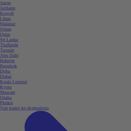
Japon
Jordanie
Koweït
Liban
Malaisie
Oman
Qatar
Sri Lanka
Thaïlande
Turquie
Abu Dabi
Bahreïn
Bangkok
Doha
Dubaï
Kuala Lumpur
Kyoto
Mascate
Osaka
Phuket
Voir toutes les destinations