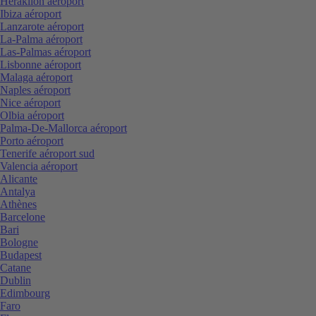
Heraklion aéroport
Ibiza aéroport
Lanzarote aéroport
La-Palma aéroport
Las-Palmas aéroport
Lisbonne aéroport
Malaga aéroport
Naples aéroport
Nice aéroport
Olbia aéroport
Palma-De-Mallorca aéroport
Porto aéroport
Tenerife aéroport sud
Valencia aéroport
Alicante
Antalya
Athènes
Barcelone
Bari
Bologne
Budapest
Catane
Dublin
Edimbourg
Faro