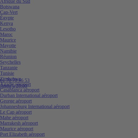
Afrique du Sud
Botswana
Cap-Vert
Égypte
Kenya
Lesotho
Maroc
Maurice
Mayotte
Namibie
Réunion
Seychelles
Tanzanie
Tunisie
Zimbabwe
01 70 70 96 53
Agadir aéroport
Jusqu’à 20:00
Casablanca aéroport
Durban International aéroport
George aéroport
Johannesburg International aéroport
Le Cap aéroport
Mahe aéroport
Marrakesh aéroport
Maurice aéroport
Port Elizabeth aéroport