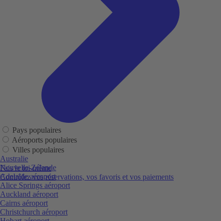
Pays populaires
Aéroports populaires
Villes populaires
Australie
Nouvelle-Zélande
Fais le toi-même
Adelaide aéroport
Contrôlez vos réservations, vos favoris et vos paiements
Alice Springs aéroport
Auckland aéroport
Cairns aéroport
Christchurch aéroport
Hobart aéroport