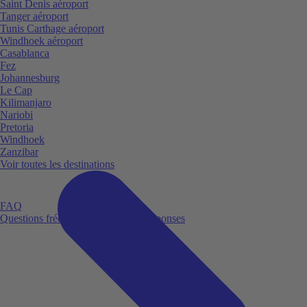
Saint Denis aéroport
Tanger aéroport
Tunis Carthage aéroport
Windhoek aéroport
Casablanca
Fez
Johannesburg
Le Cap
Kilimanjaro
Nariobi
Pretoria
Windhoek
Zanzibar
Voir toutes les destinations
FAQ
Questions fréquemment posées et réponses