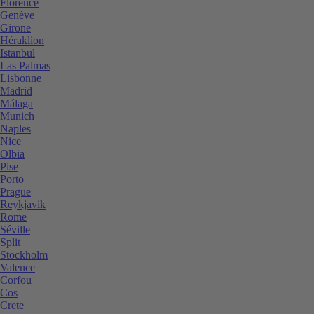
Florence
Genève
Girone
Héraklion
Istanbul
Las Palmas
Lisbonne
Madrid
Málaga
Munich
Naples
Nice
Olbia
Pise
Porto
Prague
Reykjavik
Rome
Séville
Split
Stockholm
Valence
Corfou
Cos
Crete