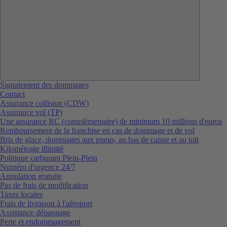
Signalement des dommages
Contact
Assurance collision (CDW)
Assurance vol (TP)
Une assurance RC (complémentaire) de minimum 10 millions d'euros
Remboursement de la franchise en cas de dommage et de vol
Bris de glace, dommages aux pneus, au bas de caisse et au toit
Kilométrage illimité
Politique carburant Plein-Plein
Numéro d'urgence 24/7
Annulation gratuite
Pas de frais de modification
Taxes locales
Frais de livraison à l'aéroport
Assistance dépannage
Perte et endommagement