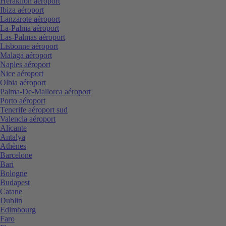
Heraklion aéroport
Ibiza aéroport
Lanzarote aéroport
La-Palma aéroport
Las-Palmas aéroport
Lisbonne aéroport
Malaga aéroport
Naples aéroport
Nice aéroport
Olbia aéroport
Palma-De-Mallorca aéroport
Porto aéroport
Tenerife aéroport sud
Valencia aéroport
Alicante
Antalya
Athènes
Barcelone
Bari
Bologne
Budapest
Catane
Dublin
Edimbourg
Faro