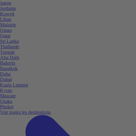
Japon
Jordanie
Koweït
Liban
Malaisie
Oman
Qatar
Sri Lanka
Thaïlande
Turquie
Abu Dabi
Bahreïn
Bangkok
Doha
Dubaï
Kuala Lumpur
Kyoto
Mascate
Osaka
Phuket
Voir toutes les destinations