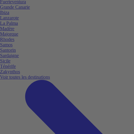
Fuerteventura
Grande Canarie
Ibiza
Lanzarote
La Palma
Madère
Majorque
Rhodes
Samos
Santorin
Sardaigne
Sicile
Ténérife
Zakynthos
Voir toutes les destinations