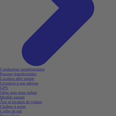
Conducteur supplémentaire
Passage transfrontalier
Location aller simple
Livraison à une adresse
GPS
Siège auto pour enfant
Modèle garanti
Âge et location de voiture
Chaînes à neige
Coffre de toit
Pneus hiver