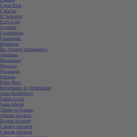
Costa Rica
Curaçao
El Salvador
Etats-Unis
Grenade
Guadeloupe
Guatemala
Honduras
Îles Vierges britanniques
Jamaïque
Martinique
Mexique
Nicaragua
Panama
Porto Rico
République de Dominique
Saint-Barthélemy
Sainte-Lucie
Saint-Martin
Trinité-et-Tobago
Atlanta aéroport
Boston aéroport
Calgary aéroport
Cancun aéroport