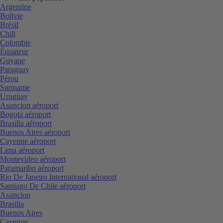
Argentine
Bolivie
Brésil
Chili
Colombie
Équateur
Guyane
Paraguay
Pérou
Suriname
Uruguay
Asuncion aéroport
Bogota aéroport
Brasilia aéroport
Buenos Aires aéroport
Cayenne aéroport
Lima aéroport
Montevideo aéroport
Paramaribo aéroport
Rio De Janeiro International aéroport
Santiago De Chile aéroport
Asuncion
Brasilia
Buenos Aires
Cayenne