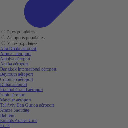
Pays populaires
Aéroports populaires
Villes populaires
Abu Dhabi aéroport
Amman aéroport
Antalya aéroport
Aqaba aéroport
Bangkok International aéroport
Beyrouth aéroport
Colombo aéroport
Dubai aéroport
Istanbul Grand aéroport
Izmir aéroport
Mascate aéroport
Tel Aviv Ben Gurion aéroport
Arabie Saoudite
Bahreïn
Émirats Arabes Unis
Israël