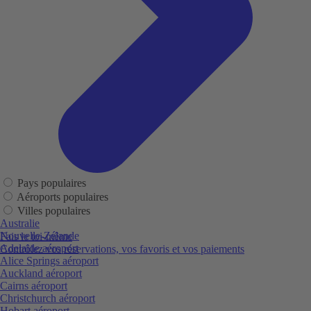
Pays populaires
Aéroports populaires
Villes populaires
Australie
Nouvelle-Zélande
Fais le toi-même
Adelaide aéroport
Contrôlez vos réservations, vos favoris et vos paiements
Alice Springs aéroport
Auckland aéroport
Cairns aéroport
Christchurch aéroport
Hobart aéroport