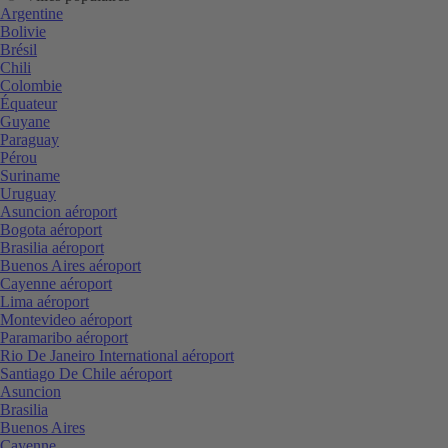
Argentine
Bolivie
Brésil
Chili
Colombie
Équateur
Guyane
Paraguay
Pérou
Suriname
Uruguay
Asuncion aéroport
Bogota aéroport
Brasilia aéroport
Buenos Aires aéroport
Cayenne aéroport
Lima aéroport
Montevideo aéroport
Paramaribo aéroport
Rio De Janeiro International aéroport
Santiago De Chile aéroport
Asuncion
Brasilia
Buenos Aires
Cayenne