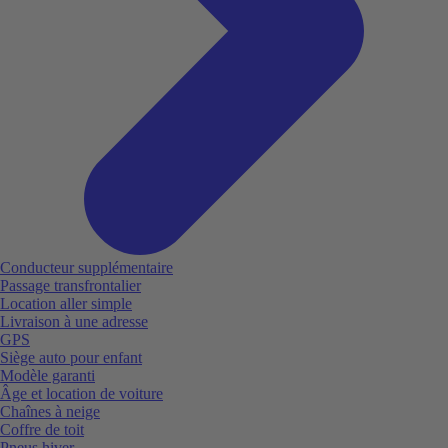
Conducteur supplémentaire
Passage transfrontalier
Location aller simple
Livraison à une adresse
GPS
Siège auto pour enfant
Modèle garanti
Âge et location de voiture
Chaînes à neige
Coffre de toit
Pneus hiver