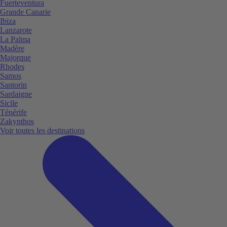
Fuerteventura
Grande Canarie
Ibiza
Lanzarote
La Palma
Madère
Majorque
Rhodes
Samos
Santorin
Sardaigne
Sicile
Ténérife
Zakynthos
Voir toutes les destinations