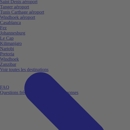
Saint Denis aéroport
Tanger aéroport
Tunis Carthage aéroport
Windhoek aéroport
Casablanca
Fez
Johannesburg
Le Cap
Kilimanjaro
Nariobi
Pretoria
Windhoek
Zanzibar
Voir toutes les destinations
FAQ
Questions fréquemment posées et réponses