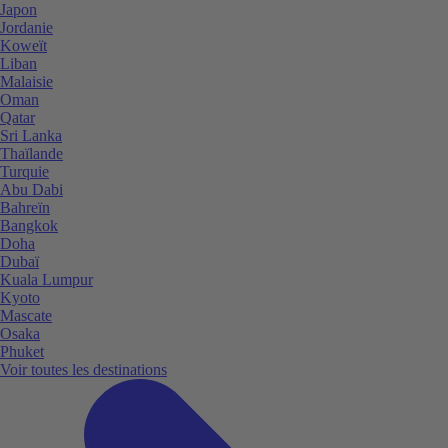
Japon
Jordanie
Koweït
Liban
Malaisie
Oman
Qatar
Sri Lanka
Thaïlande
Turquie
Abu Dabi
Bahreïn
Bangkok
Doha
Dubaï
Kuala Lumpur
Kyoto
Mascate
Osaka
Phuket
Voir toutes les destinations