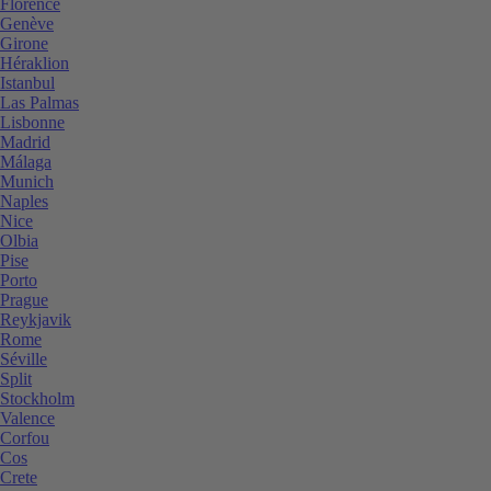
Florence
Genève
Girone
Héraklion
Istanbul
Las Palmas
Lisbonne
Madrid
Málaga
Munich
Naples
Nice
Olbia
Pise
Porto
Prague
Reykjavik
Rome
Séville
Split
Stockholm
Valence
Corfou
Cos
Crete