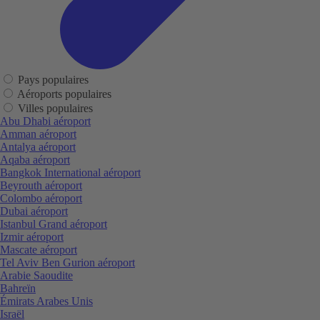
Pays populaires
Aéroports populaires
Villes populaires
Abu Dhabi aéroport
Amman aéroport
Antalya aéroport
Aqaba aéroport
Bangkok International aéroport
Beyrouth aéroport
Colombo aéroport
Dubai aéroport
Istanbul Grand aéroport
Izmir aéroport
Mascate aéroport
Tel Aviv Ben Gurion aéroport
Arabie Saoudite
Bahreïn
Émirats Arabes Unis
Israël