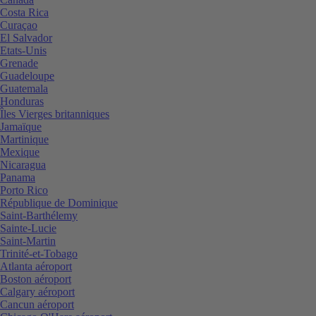
Costa Rica
Curaçao
El Salvador
Etats-Unis
Grenade
Guadeloupe
Guatemala
Honduras
Îles Vierges britanniques
Jamaïque
Martinique
Mexique
Nicaragua
Panama
Porto Rico
République de Dominique
Saint-Barthélemy
Sainte-Lucie
Saint-Martin
Trinité-et-Tobago
Atlanta aéroport
Boston aéroport
Calgary aéroport
Cancun aéroport