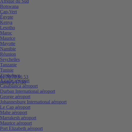
Afrique du Sud
Botswana
Cap-Vert
Égypte
Kenya
Lesotho
Maroc
Maurice
Mayotte
Namibie
Réunion
Seychelles
Tanzanie
Tunisie
Zimbabwe
01 70 70 96 53
Agadir aéroport
Jusqu’à 17:30
Casablanca aéroport
Durban International aéroport
George aéroport
Johannesburg International aéroport
Le Cap aéroport
Mahe aéroport
Marrakesh aéroport
Maurice aéroport
Port Elizabeth aéroport