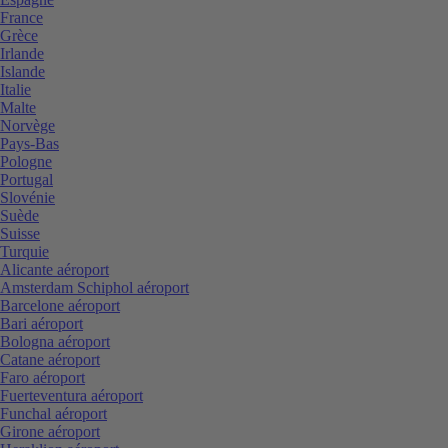
France
Grèce
Irlande
Islande
Italie
Malte
Norvège
Pays-Bas
Pologne
Portugal
Slovénie
Suède
Suisse
Turquie
Alicante aéroport
Amsterdam Schiphol aéroport
Barcelone aéroport
Bari aéroport
Bologna aéroport
Catane aéroport
Faro aéroport
Fuerteventura aéroport
Funchal aéroport
Girone aéroport