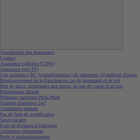
Signalement des dommages
Contact
Assurance collision (CDW)
Assurance vol (TP)
Une assurance RC (complémentaire) de minimum 10 millions d'euros
Remboursement de la franchise en cas de dommage et de vol
Bris de glace, dommages aux pneus, au bas de caisse et au toit
Kilométrage illimité
Politique carburant Plein-Plein
Numéro d'urgence 24/7
Annulation gratuite
Pas de frais de modification
Taxes locales
Frais de livraison à l'aéroport
Assistance dépannage
Perte et endommagement