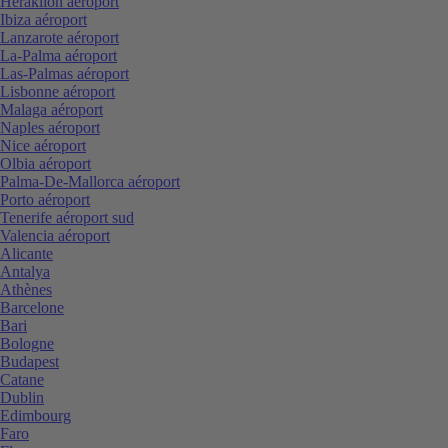
Heraklion aéroport
Ibiza aéroport
Lanzarote aéroport
La-Palma aéroport
Las-Palmas aéroport
Lisbonne aéroport
Malaga aéroport
Naples aéroport
Nice aéroport
Olbia aéroport
Palma-De-Mallorca aéroport
Porto aéroport
Tenerife aéroport sud
Valencia aéroport
Alicante
Antalya
Athènes
Barcelone
Bari
Bologne
Budapest
Catane
Dublin
Edimbourg
Faro