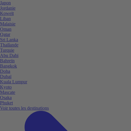
Japon
Jordanie
Koweït
Liban
Malaisie
Oman
Qatar
Sri Lanka
Thaïlande
Turquie
Abu Dabi
Bahreïn
Bangkok
Doha
Dubaï
Kuala Lumpur
Kyoto
Mascate
Osaka
Phuket
Voir toutes les destinations