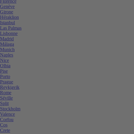
Florence
Genève
Girone
Héraklion
Istanbul
Las Palmas
Lisbonne
Madrid
Málaga
Munich
Naples
Nice
Olbia
Pise
Porto
Prague
Reykjavik
Rome
Séville
Split
Stockholm
Valence
Corfou
Cos
Crete