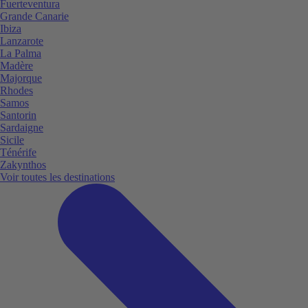
Fuerteventura
Grande Canarie
Ibiza
Lanzarote
La Palma
Madère
Majorque
Rhodes
Samos
Santorin
Sardaigne
Sicile
Ténérife
Zakynthos
Voir toutes les destinations