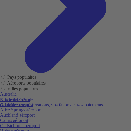
Pays populaires
Aéroports populaires
Villes populaires
Australie
Nouvelle-Zélande
Fais le toi-même
Adelaide aéroport
Contrôlez vos réservations, vos favoris et vos paiements
Alice Springs aéroport
Auckland aéroport
Cairns aéroport
Christchurch aéroport
Hobart aéroport