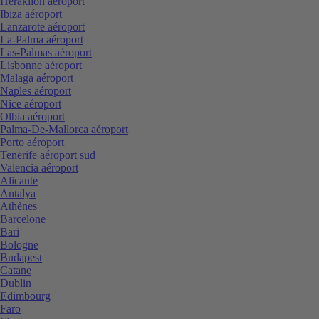
Heraklion aéroport
Ibiza aéroport
Lanzarote aéroport
La-Palma aéroport
Las-Palmas aéroport
Lisbonne aéroport
Malaga aéroport
Naples aéroport
Nice aéroport
Olbia aéroport
Palma-De-Mallorca aéroport
Porto aéroport
Tenerife aéroport sud
Valencia aéroport
Alicante
Antalya
Athènes
Barcelone
Bari
Bologne
Budapest
Catane
Dublin
Edimbourg
Faro