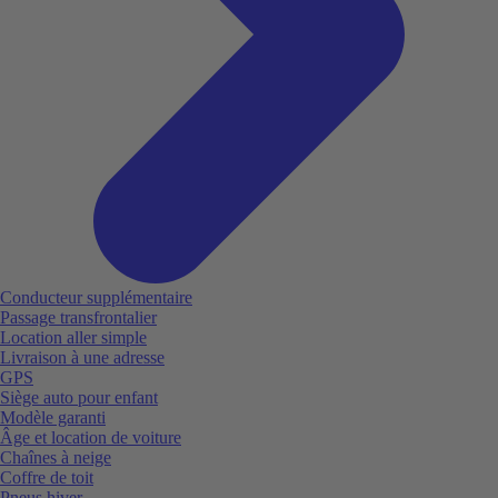
Conducteur supplémentaire
Passage transfrontalier
Location aller simple
Livraison à une adresse
GPS
Siège auto pour enfant
Modèle garanti
Âge et location de voiture
Chaînes à neige
Coffre de toit
Pneus hiver