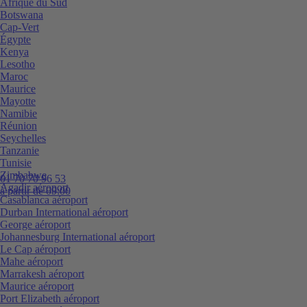
Afrique du Sud
Botswana
Cap-Vert
Égypte
Kenya
Lesotho
Maroc
Maurice
Mayotte
Namibie
Réunion
Seychelles
Tanzanie
Tunisie
Zimbabwe
01 70 70 96 53
Agadir aéroport
à partir de 09:00
Casablanca aéroport
Durban International aéroport
George aéroport
Johannesburg International aéroport
Le Cap aéroport
Mahe aéroport
Marrakesh aéroport
Maurice aéroport
Port Elizabeth aéroport