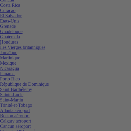
Costa Rica
Curaçao
El Salvador
Etats-Unis
Grenade
Guadeloupe
Guatemala
Honduras
Îles Vierges britanniques
Jamaïque
Martinique
Mexique
Nicaragua
Panama
Porto Rico
République de Dominique
Saint-Barthélemy
Sainte-Lucie
Saint-Martin
Trinité-et-Tobago
Atlanta aéroport
Boston aéroport
Calgary aéroport
Cancun aéroport