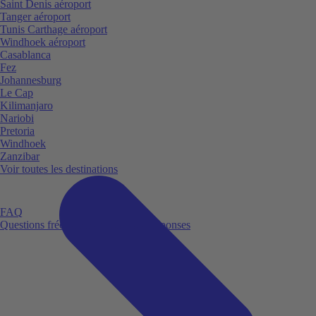
Saint Denis aéroport
Tanger aéroport
Tunis Carthage aéroport
Windhoek aéroport
Casablanca
Fez
Johannesburg
Le Cap
Kilimanjaro
Nariobi
Pretoria
Windhoek
Zanzibar
Voir toutes les destinations
FAQ
Questions fréquemment posées et réponses