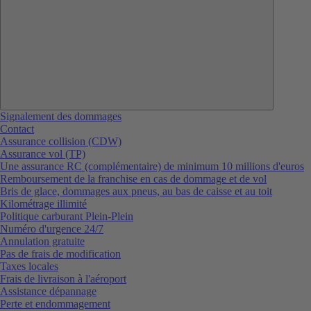
Signalement des dommages
Contact
Assurance collision (CDW)
Assurance vol (TP)
Une assurance RC (complémentaire) de minimum 10 millions d'euros
Remboursement de la franchise en cas de dommage et de vol
Bris de glace, dommages aux pneus, au bas de caisse et au toit
Kilométrage illimité
Politique carburant Plein-Plein
Numéro d'urgence 24/7
Annulation gratuite
Pas de frais de modification
Taxes locales
Frais de livraison à l'aéroport
Assistance dépannage
Perte et endommagement