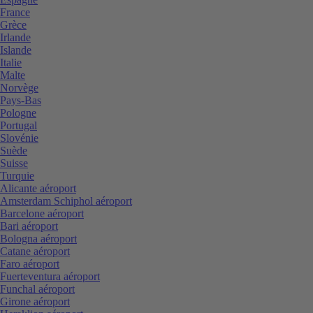
France
Grèce
Irlande
Islande
Italie
Malte
Norvège
Pays-Bas
Pologne
Portugal
Slovénie
Suède
Suisse
Turquie
Alicante aéroport
Amsterdam Schiphol aéroport
Barcelone aéroport
Bari aéroport
Bologna aéroport
Catane aéroport
Faro aéroport
Fuerteventura aéroport
Funchal aéroport
Girone aéroport