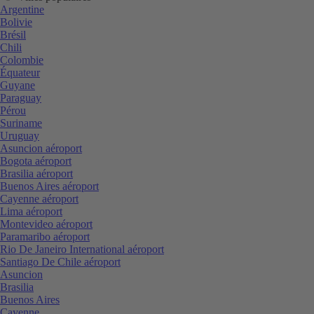
Argentine
Bolivie
Brésil
Chili
Colombie
Équateur
Guyane
Paraguay
Pérou
Suriname
Uruguay
Asuncion aéroport
Bogota aéroport
Brasilia aéroport
Buenos Aires aéroport
Cayenne aéroport
Lima aéroport
Montevideo aéroport
Paramaribo aéroport
Rio De Janeiro International aéroport
Santiago De Chile aéroport
Asuncion
Brasilia
Buenos Aires
Cayenne