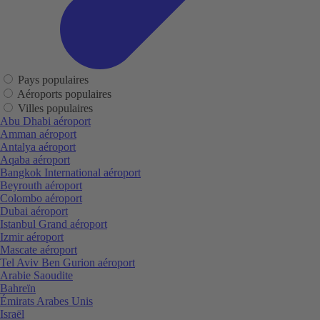
Pays populaires
Aéroports populaires
Villes populaires
Abu Dhabi aéroport
Amman aéroport
Antalya aéroport
Aqaba aéroport
Bangkok International aéroport
Beyrouth aéroport
Colombo aéroport
Dubai aéroport
Istanbul Grand aéroport
Izmir aéroport
Mascate aéroport
Tel Aviv Ben Gurion aéroport
Arabie Saoudite
Bahreïn
Émirats Arabes Unis
Israël