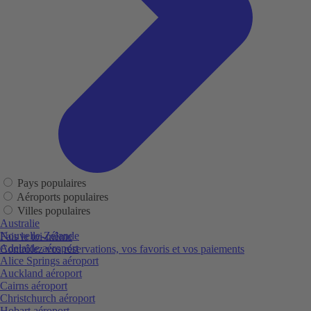
Pays populaires
Aéroports populaires
Villes populaires
Australie
Nouvelle-Zélande
Fais le toi-même
Adelaide aéroport
Contrôlez vos réservations, vos favoris et vos paiements
Alice Springs aéroport
Auckland aéroport
Cairns aéroport
Christchurch aéroport
Hobart aéroport