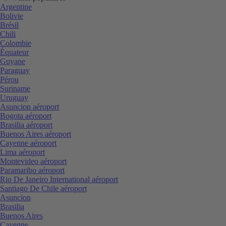
Argentine
Bolivie
Brésil
Chili
Colombie
Équateur
Guyane
Paraguay
Pérou
Suriname
Uruguay
Asuncion aéroport
Bogota aéroport
Brasilia aéroport
Buenos Aires aéroport
Cayenne aéroport
Lima aéroport
Montevideo aéroport
Paramaribo aéroport
Rio De Janeiro International aéroport
Santiago De Chile aéroport
Asuncion
Brasilia
Buenos Aires
Cayenne