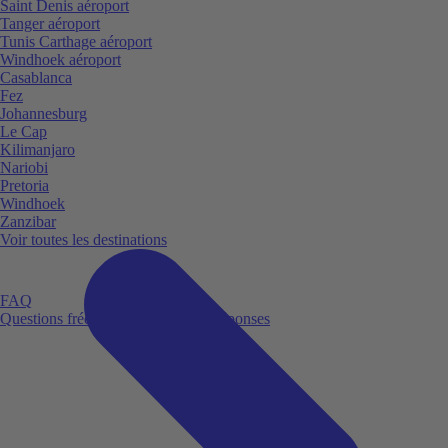
Saint Denis aéroport
Tanger aéroport
Tunis Carthage aéroport
Windhoek aéroport
Casablanca
Fez
Johannesburg
Le Cap
Kilimanjaro
Nariobi
Pretoria
Windhoek
Zanzibar
Voir toutes les destinations
FAQ
Questions fréquemment posées et réponses