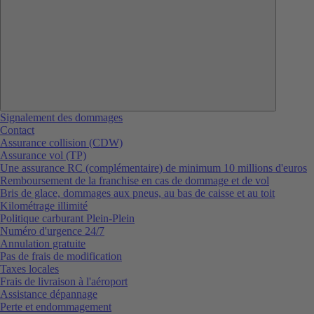
Signalement des dommages
Contact
Assurance collision (CDW)
Assurance vol (TP)
Une assurance RC (complémentaire) de minimum 10 millions d'euros
Remboursement de la franchise en cas de dommage et de vol
Bris de glace, dommages aux pneus, au bas de caisse et au toit
Kilométrage illimité
Politique carburant Plein-Plein
Numéro d'urgence 24/7
Annulation gratuite
Pas de frais de modification
Taxes locales
Frais de livraison à l'aéroport
Assistance dépannage
Perte et endommagement