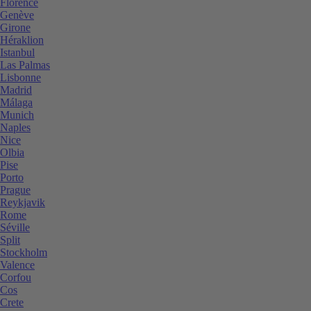
Florence
Genève
Girone
Héraklion
Istanbul
Las Palmas
Lisbonne
Madrid
Málaga
Munich
Naples
Nice
Olbia
Pise
Porto
Prague
Reykjavik
Rome
Séville
Split
Stockholm
Valence
Corfou
Cos
Crete