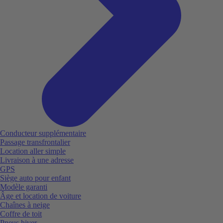
Conducteur supplémentaire
Passage transfrontalier
Location aller simple
Livraison à une adresse
GPS
Siège auto pour enfant
Modèle garanti
Âge et location de voiture
Chaînes à neige
Coffre de toit
Pneus hiver