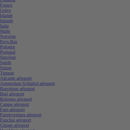
France
Grèce
Irlande
Islande
Italie
Malte
Norvège
Pays-Bas
Pologne
Portugal
Slovénie
Suède
Suisse
Turquie
Alicante aéroport
Amsterdam Schiphol aéroport
Barcelone aéroport
Bari aéroport
Bologna aéroport
Catane aéroport
Faro aéroport
Fuerteventura aéroport
Funchal aéroport
Girone aéroport