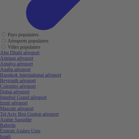
Pays populaires
Aéroports populaires
Villes populaires
Abu Dhabi aéroport
Amman aéroport
Antalya aéroport
Aqaba aéroport
Bangkok International aéroport
Beyrouth aéroport
Colombo aéroport
Dubai aéroport
Istanbul Grand aéroport
Izmir aéroport
Mascate aéroport
Tel Aviv Ben Gurion aéroport
Arabie Saoudite
Bahreïn
Émirats Arabes Unis
Israël