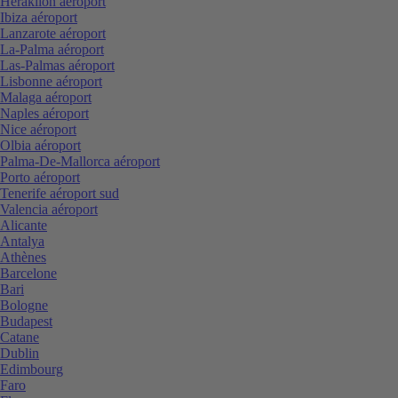
Heraklion aéroport
Ibiza aéroport
Lanzarote aéroport
La-Palma aéroport
Las-Palmas aéroport
Lisbonne aéroport
Malaga aéroport
Naples aéroport
Nice aéroport
Olbia aéroport
Palma-De-Mallorca aéroport
Porto aéroport
Tenerife aéroport sud
Valencia aéroport
Alicante
Antalya
Athènes
Barcelone
Bari
Bologne
Budapest
Catane
Dublin
Edimbourg
Faro