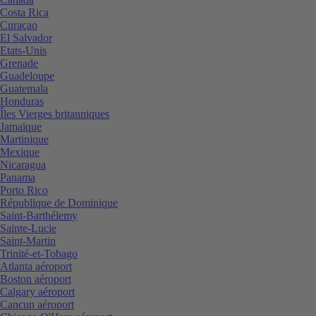
Costa Rica
Curaçao
El Salvador
Etats-Unis
Grenade
Guadeloupe
Guatemala
Honduras
Îles Vierges britanniques
Jamaïque
Martinique
Mexique
Nicaragua
Panama
Porto Rico
République de Dominique
Saint-Barthélemy
Sainte-Lucie
Saint-Martin
Trinité-et-Tobago
Atlanta aéroport
Boston aéroport
Calgary aéroport
Cancun aéroport