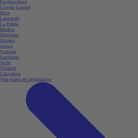
Fuerteventura
Grande Canarie
Ibiza
Lanzarote
La Palma
Madère
Majorque
Rhodes
Samos
Santorin
Sardaigne
Sicile
Ténérife
Zakynthos
Voir toutes les destinations