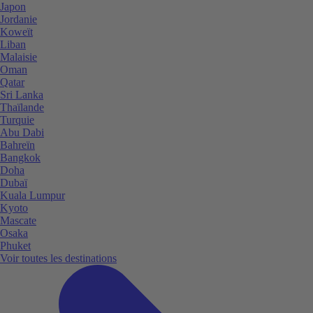
Japon
Jordanie
Koweït
Liban
Malaisie
Oman
Qatar
Sri Lanka
Thaïlande
Turquie
Abu Dabi
Bahreïn
Bangkok
Doha
Dubaï
Kuala Lumpur
Kyoto
Mascate
Osaka
Phuket
Voir toutes les destinations