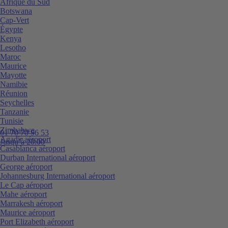
Afrique du Sud
Botswana
Cap-Vert
Égypte
Kenya
Lesotho
Maroc
Maurice
Mayotte
Namibie
Réunion
Seychelles
Tanzanie
Tunisie
Zimbabwe
01 70 70 96 53
Agadir aéroport
Jusqu’à 20:00
Casablanca aéroport
Durban International aéroport
George aéroport
Johannesburg International aéroport
Le Cap aéroport
Mahe aéroport
Marrakesh aéroport
Maurice aéroport
Port Elizabeth aéroport