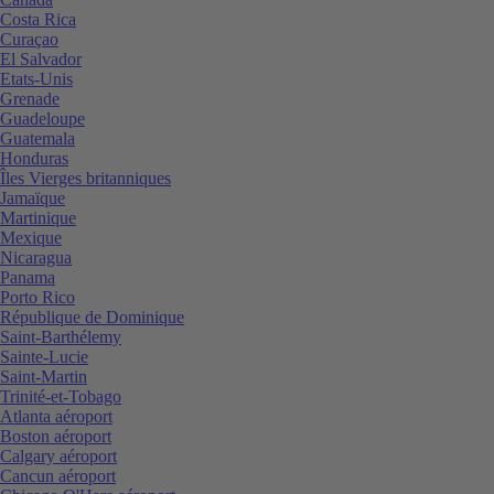
Costa Rica
Curaçao
El Salvador
Etats-Unis
Grenade
Guadeloupe
Guatemala
Honduras
Îles Vierges britanniques
Jamaïque
Martinique
Mexique
Nicaragua
Panama
Porto Rico
République de Dominique
Saint-Barthélemy
Sainte-Lucie
Saint-Martin
Trinité-et-Tobago
Atlanta aéroport
Boston aéroport
Calgary aéroport
Cancun aéroport