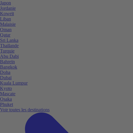
Japon
Jordanie
Koweït
Liban
Malaisie
Oman
Qatar
Sri Lanka
Thaïlande
Turquie
Abu Dabi
Bahreïn
Bangkok
Doha
Dubaï
Kuala Lumpur
Kyoto
Mascate
Osaka
Phuket
Voir toutes les destinations