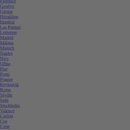
Florence
Genève
Girone
Héraklion
Istanbul
Las Palmas
Lisbonne
Madrid
Málaga
Munich
Naples
Nice
Olbia
Pise
Porto
Prague
Reykjavik
Rome
Séville
Split
Stockholm
Valence
Corfou
Cos
Crete