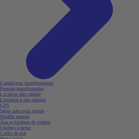
Conducteur supplémentaire
Passage transfrontalier
Location aller simple
Livraison à une adresse
GPS
Siège auto pour enfant
Modèle garanti
Âge et location de voiture
Chaînes à neige
Coffre de toit
Pneus hiver