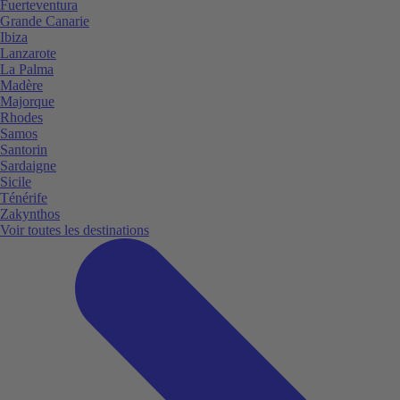
Fuerteventura
Grande Canarie
Ibiza
Lanzarote
La Palma
Madère
Majorque
Rhodes
Samos
Santorin
Sardaigne
Sicile
Ténérife
Zakynthos
Voir toutes les destinations