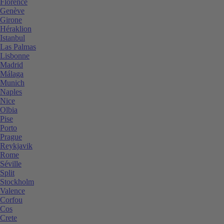
Florence
Genève
Girone
Héraklion
Istanbul
Las Palmas
Lisbonne
Madrid
Málaga
Munich
Naples
Nice
Olbia
Pise
Porto
Prague
Reykjavik
Rome
Séville
Split
Stockholm
Valence
Corfou
Cos
Crete