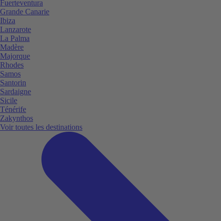
Fuerteventura
Grande Canarie
Ibiza
Lanzarote
La Palma
Madère
Majorque
Rhodes
Samos
Santorin
Sardaigne
Sicile
Ténérife
Zakynthos
Voir toutes les destinations