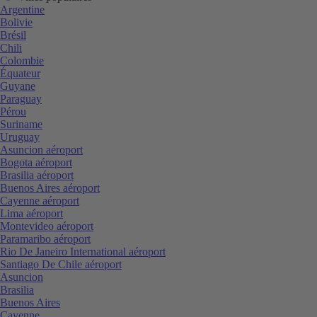
Argentine
Bolivie
Brésil
Chili
Colombie
Équateur
Guyane
Paraguay
Pérou
Suriname
Uruguay
Asuncion aéroport
Bogota aéroport
Brasilia aéroport
Buenos Aires aéroport
Cayenne aéroport
Lima aéroport
Montevideo aéroport
Paramaribo aéroport
Rio De Janeiro International aéroport
Santiago De Chile aéroport
Asuncion
Brasilia
Buenos Aires
Cayenne