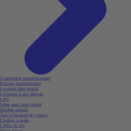
Conducteur supplémentaire
Passage transfrontalier
Location aller simple
Livraison à une adresse
GPS
Siège auto pour enfant
Modèle garanti
Âge et location de voiture
Chaînes à neige
Coffre de toit
Pneus hiver