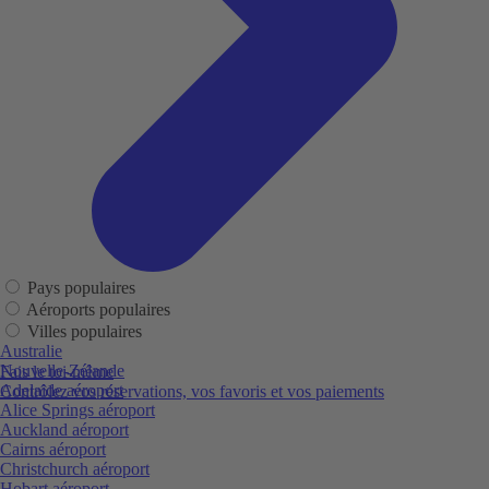
Pays populaires
Aéroports populaires
Villes populaires
Australie
Nouvelle-Zélande
Fais le toi-même
Adelaide aéroport
Contrôlez vos réservations, vos favoris et vos paiements
Alice Springs aéroport
Auckland aéroport
Cairns aéroport
Christchurch aéroport
Hobart aéroport