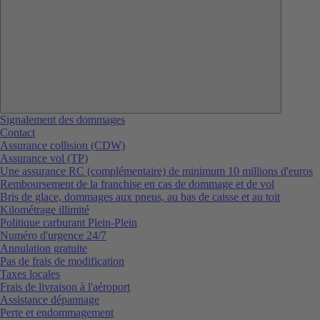
Signalement des dommages
Contact
Assurance collision (CDW)
Assurance vol (TP)
Une assurance RC (complémentaire) de minimum 10 millions d'euros
Remboursement de la franchise en cas de dommage et de vol
Bris de glace, dommages aux pneus, au bas de caisse et au toit
Kilométrage illimité
Politique carburant Plein-Plein
Numéro d'urgence 24/7
Annulation gratuite
Pas de frais de modification
Taxes locales
Frais de livraison à l'aéroport
Assistance dépannage
Perte et endommagement