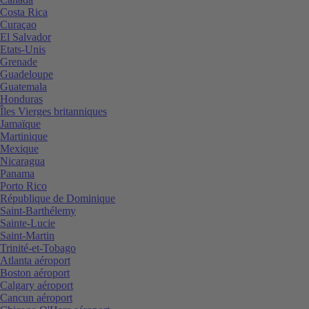
Costa Rica
Curaçao
El Salvador
Etats-Unis
Grenade
Guadeloupe
Guatemala
Honduras
Îles Vierges britanniques
Jamaïque
Martinique
Mexique
Nicaragua
Panama
Porto Rico
République de Dominique
Saint-Barthélemy
Sainte-Lucie
Saint-Martin
Trinité-et-Tobago
Atlanta aéroport
Boston aéroport
Calgary aéroport
Cancun aéroport