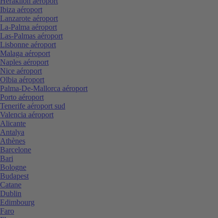
Heraklion aéroport
Ibiza aéroport
Lanzarote aéroport
La-Palma aéroport
Las-Palmas aéroport
Lisbonne aéroport
Malaga aéroport
Naples aéroport
Nice aéroport
Olbia aéroport
Palma-De-Mallorca aéroport
Porto aéroport
Tenerife aéroport sud
Valencia aéroport
Alicante
Antalya
Athènes
Barcelone
Bari
Bologne
Budapest
Catane
Dublin
Edimbourg
Faro