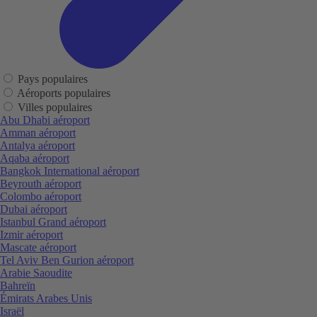
Pays populaires
Aéroports populaires
Villes populaires
Abu Dhabi aéroport
Amman aéroport
Antalya aéroport
Aqaba aéroport
Bangkok International aéroport
Beyrouth aéroport
Colombo aéroport
Dubai aéroport
Istanbul Grand aéroport
Izmir aéroport
Mascate aéroport
Tel Aviv Ben Gurion aéroport
Arabie Saoudite
Bahreïn
Émirats Arabes Unis
Israël