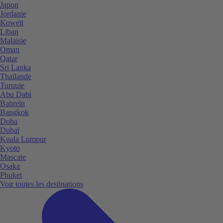
Japon
Jordanie
Koweït
Liban
Malaisie
Oman
Qatar
Sri Lanka
Thaïlande
Turquie
Abu Dabi
Bahreïn
Bangkok
Doha
Dubaï
Kuala Lumpur
Kyoto
Mascate
Osaka
Phuket
Voir toutes les destinations