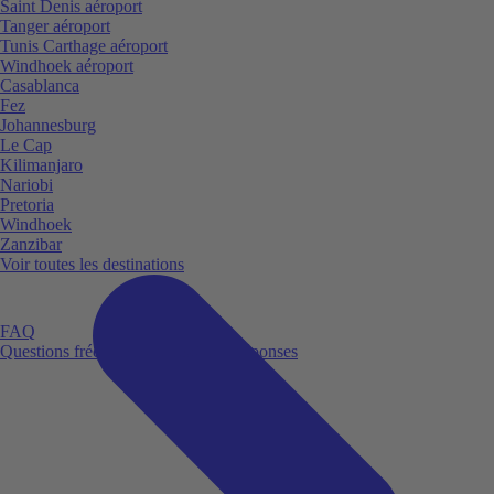
Saint Denis aéroport
Tanger aéroport
Tunis Carthage aéroport
Windhoek aéroport
Casablanca
Fez
Johannesburg
Le Cap
Kilimanjaro
Nariobi
Pretoria
Windhoek
Zanzibar
Voir toutes les destinations
FAQ
Questions fréquemment posées et réponses