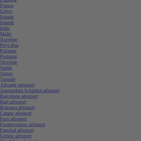
France
Grèce
Irlande
Islande
Italie
Malte
Norvège
Pays-Bas
Pologne
Portugal
Slovénie
Suède
Suisse
Turquie
Alicante aéroport
Amsterdam Schiphol aéroport
Barcelone aéroport
Bari aéroport
Bologna aéroport
Catane aéroport
Faro aéroport
Fuerteventura aéroport
Funchal aéroport
Girone aéroport