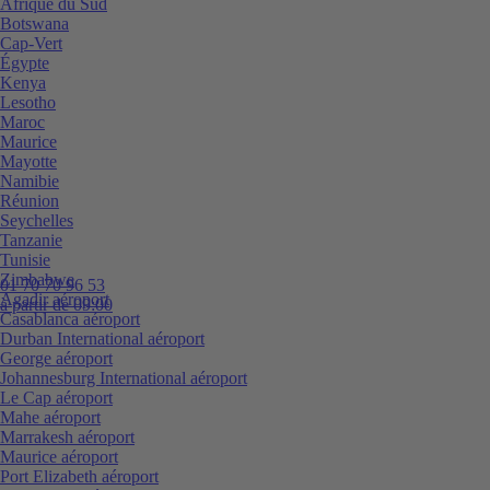
Afrique du Sud
Botswana
Cap-Vert
Égypte
Kenya
Lesotho
Maroc
Maurice
Mayotte
Namibie
Réunion
Seychelles
Tanzanie
Tunisie
Zimbabwe
01 70 70 96 53
Agadir aéroport
à partir de 09:00
Casablanca aéroport
Durban International aéroport
George aéroport
Johannesburg International aéroport
Le Cap aéroport
Mahe aéroport
Marrakesh aéroport
Maurice aéroport
Port Elizabeth aéroport