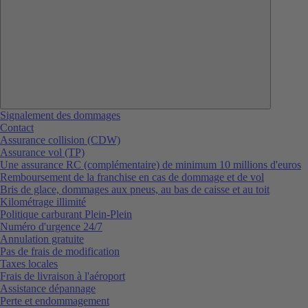
Signalement des dommages
Contact
Assurance collision (CDW)
Assurance vol (TP)
Une assurance RC (complémentaire) de minimum 10 millions d'euros
Remboursement de la franchise en cas de dommage et de vol
Bris de glace, dommages aux pneus, au bas de caisse et au toit
Kilométrage illimité
Politique carburant Plein-Plein
Numéro d'urgence 24/7
Annulation gratuite
Pas de frais de modification
Taxes locales
Frais de livraison à l'aéroport
Assistance dépannage
Perte et endommagement