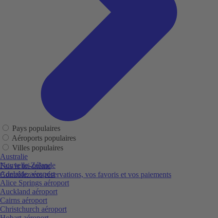
Pays populaires
Aéroports populaires
Villes populaires
Australie
Nouvelle-Zélande
Fais le toi-même
Adelaide aéroport
Contrôlez vos réservations, vos favoris et vos paiements
Alice Springs aéroport
Auckland aéroport
Cairns aéroport
Christchurch aéroport
Hobart aéroport