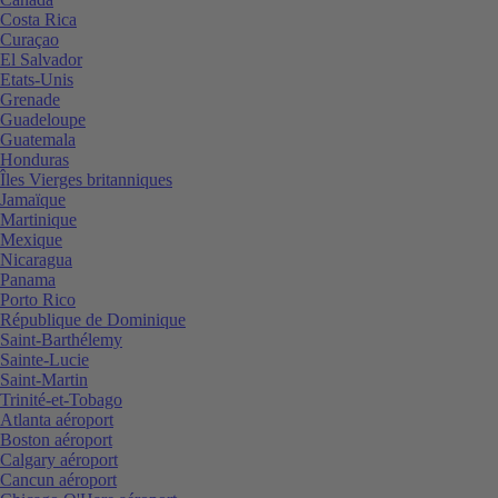
Costa Rica
Curaçao
El Salvador
Etats-Unis
Grenade
Guadeloupe
Guatemala
Honduras
Îles Vierges britanniques
Jamaïque
Martinique
Mexique
Nicaragua
Panama
Porto Rico
République de Dominique
Saint-Barthélemy
Sainte-Lucie
Saint-Martin
Trinité-et-Tobago
Atlanta aéroport
Boston aéroport
Calgary aéroport
Cancun aéroport