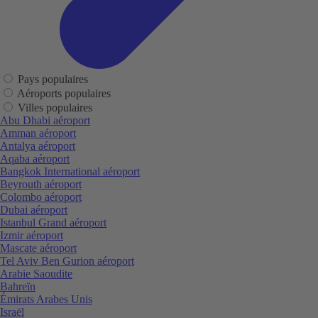
Pays populaires
Aéroports populaires
Villes populaires
Abu Dhabi aéroport
Amman aéroport
Antalya aéroport
Aqaba aéroport
Bangkok International aéroport
Beyrouth aéroport
Colombo aéroport
Dubai aéroport
Istanbul Grand aéroport
Izmir aéroport
Mascate aéroport
Tel Aviv Ben Gurion aéroport
Arabie Saoudite
Bahreïn
Émirats Arabes Unis
Israël