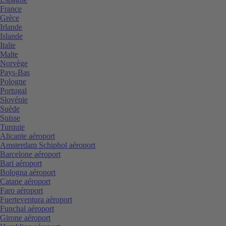
France
Grèce
Irlande
Islande
Italie
Malte
Norvège
Pays-Bas
Pologne
Portugal
Slovénie
Suède
Suisse
Turquie
Alicante aéroport
Amsterdam Schiphol aéroport
Barcelone aéroport
Bari aéroport
Bologna aéroport
Catane aéroport
Faro aéroport
Fuerteventura aéroport
Funchal aéroport
Girone aéroport