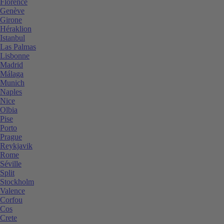
Florence
Genève
Girone
Héraklion
Istanbul
Las Palmas
Lisbonne
Madrid
Málaga
Munich
Naples
Nice
Olbia
Pise
Porto
Prague
Reykjavik
Rome
Séville
Split
Stockholm
Valence
Corfou
Cos
Crete