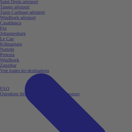
Saint Denis aéroport
Tanger aéroport
Tunis Carthage aéroport
Windhoek aéroport
Casablanca
Fez
Johannesburg
Le Cap
Kilimanjaro
Nariobi
Pretoria
Windhoek
Zanzibar
Voir toutes les destinations
FAQ
Questions fréquemment posées et réponses