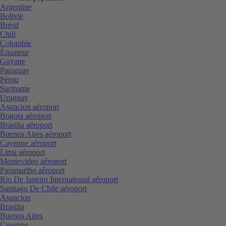
Argentine
Bolivie
Brésil
Chili
Colombie
Équateur
Guyane
Paraguay
Pérou
Suriname
Uruguay
Asuncion aéroport
Bogota aéroport
Brasilia aéroport
Buenos Aires aéroport
Cayenne aéroport
Lima aéroport
Montevideo aéroport
Paramaribo aéroport
Rio De Janeiro International aéroport
Santiago De Chile aéroport
Asuncion
Brasilia
Buenos Aires
Cayenne