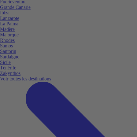
Fuerteventura
Grande Canarie
Ibiza
Lanzarote
La Palma
Madère
Majorque
Rhodes
Samos
Santorin
Sardaigne
Sicile
Ténérife
Zakynthos
Voir toutes les destinations