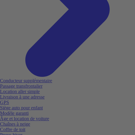
Conducteur supplémentaire
Passage transfrontalier
Location aller simple
Livraison à une adresse
GPS
Siège auto pour enfant
Modèle garanti
Âge et location de voiture
Chaînes à neige
Coffre de toit
Pneus hiver