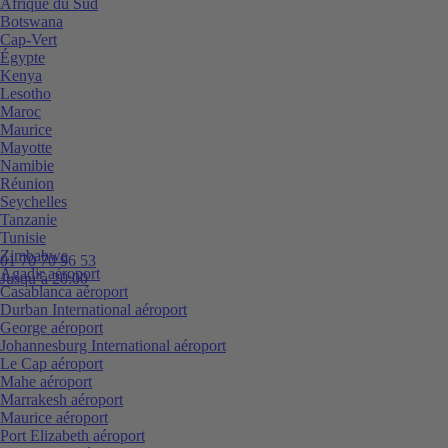
Afrique du Sud
Botswana
Cap-Vert
Égypte
Kenya
Lesotho
Maroc
Maurice
Mayotte
Namibie
Réunion
Seychelles
Tanzanie
Tunisie
Zimbabwe
01 70 70 96 53
Agadir aéroport
Jusqu’à 20:00
Casablanca aéroport
Durban International aéroport
George aéroport
Johannesburg International aéroport
Le Cap aéroport
Mahe aéroport
Marrakesh aéroport
Maurice aéroport
Port Elizabeth aéroport