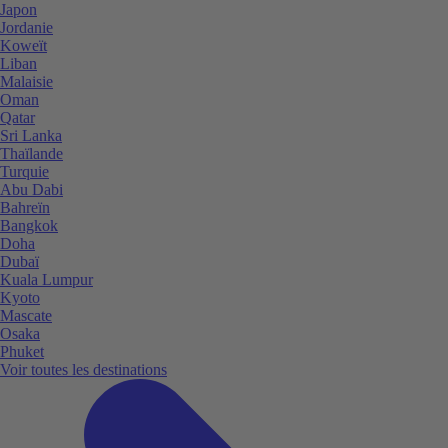
Japon
Jordanie
Koweït
Liban
Malaisie
Oman
Qatar
Sri Lanka
Thaïlande
Turquie
Abu Dabi
Bahreïn
Bangkok
Doha
Dubaï
Kuala Lumpur
Kyoto
Mascate
Osaka
Phuket
Voir toutes les destinations