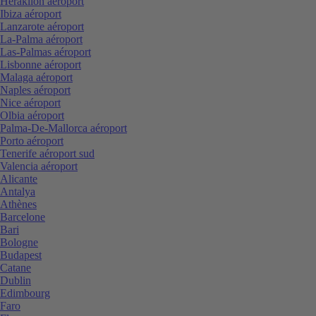
Heraklion aéroport
Ibiza aéroport
Lanzarote aéroport
La-Palma aéroport
Las-Palmas aéroport
Lisbonne aéroport
Malaga aéroport
Naples aéroport
Nice aéroport
Olbia aéroport
Palma-De-Mallorca aéroport
Porto aéroport
Tenerife aéroport sud
Valencia aéroport
Alicante
Antalya
Athènes
Barcelone
Bari
Bologne
Budapest
Catane
Dublin
Edimbourg
Faro