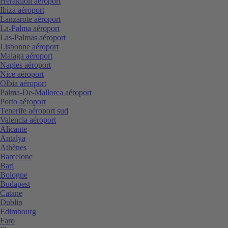
Heraklion aéroport
Ibiza aéroport
Lanzarote aéroport
La-Palma aéroport
Las-Palmas aéroport
Lisbonne aéroport
Malaga aéroport
Naples aéroport
Nice aéroport
Olbia aéroport
Palma-De-Mallorca aéroport
Porto aéroport
Tenerife aéroport sud
Valencia aéroport
Alicante
Antalya
Athènes
Barcelone
Bari
Bologne
Budapest
Catane
Dublin
Edimbourg
Faro