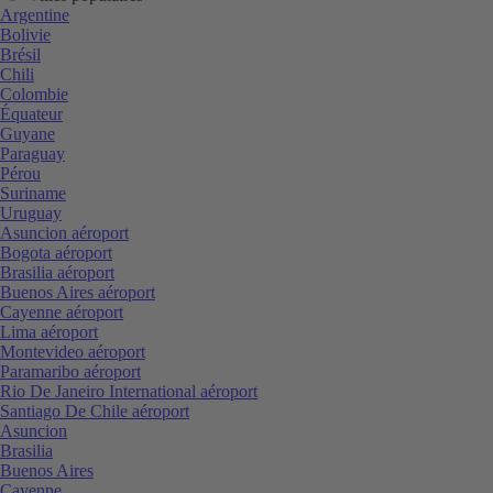
Argentine
Bolivie
Brésil
Chili
Colombie
Équateur
Guyane
Paraguay
Pérou
Suriname
Uruguay
Asuncion aéroport
Bogota aéroport
Brasilia aéroport
Buenos Aires aéroport
Cayenne aéroport
Lima aéroport
Montevideo aéroport
Paramaribo aéroport
Rio De Janeiro International aéroport
Santiago De Chile aéroport
Asuncion
Brasilia
Buenos Aires
Cayenne