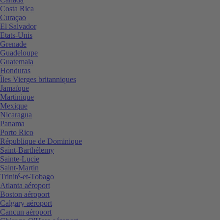
Costa Rica
Curaçao
El Salvador
Etats-Unis
Grenade
Guadeloupe
Guatemala
Honduras
Îles Vierges britanniques
Jamaïque
Martinique
Mexique
Nicaragua
Panama
Porto Rico
République de Dominique
Saint-Barthélemy
Sainte-Lucie
Saint-Martin
Trinité-et-Tobago
Atlanta aéroport
Boston aéroport
Calgary aéroport
Cancun aéroport