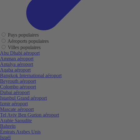
Pays populaires
Aéroports populaires
Villes populaires
Abu Dhabi aéroport
Amman aéroport
Antalya aéroport
Aqaba aéroport
Bangkok International aéroport
Beyrouth aéroport
Colombo aéroport
Dubai aéroport
Istanbul Grand aéroport
Izmir aéroport
Mascate aéroport
Tel Aviv Ben Gurion aéroport
Arabie Saoudite
Bahreïn
Émirats Arabes Unis
Israël