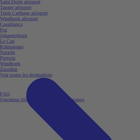
Saint Denis aéroport
Tanger aéroport
Tunis Carthage aéroport
Windhoek aéroport
Casablanca
Fez
Johannesburg
Le Cap
Kilimanjaro
Nariobi
Pretoria
Windhoek
Zanzibar
Voir toutes les destinations
FAQ
Questions fréquemment posées et réponses