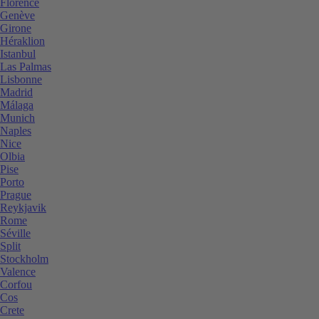
Florence
Genève
Girone
Héraklion
Istanbul
Las Palmas
Lisbonne
Madrid
Málaga
Munich
Naples
Nice
Olbia
Pise
Porto
Prague
Reykjavik
Rome
Séville
Split
Stockholm
Valence
Corfou
Cos
Crete