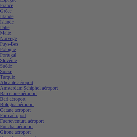
France
Grèce
Irlande
Islande
Italie
Malte
Norvège
Pays-Bas
Pologne
Portugal
Slovénie
Suède
Suisse
Turquie
Alicante aéroport
Amsterdam Schiphol aéroport
Barcelone aéroport
Bari aéroport
Bologna aéroport
Catane aéroport
Faro aéroport
Fuerteventura aéroport
Funchal aéroport
Girone aéroport