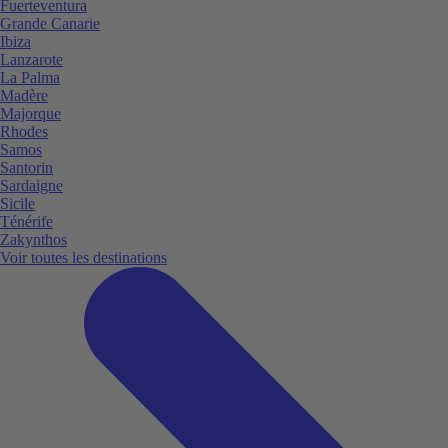
Fuerteventura
Grande Canarie
Ibiza
Lanzarote
La Palma
Madère
Majorque
Rhodes
Samos
Santorin
Sardaigne
Sicile
Ténérife
Zakynthos
Voir toutes les destinations