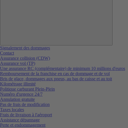
Signalement des dommages
Contact
Assurance collision (CDW)
Assurance vol (TP)
Une assurance RC (complémentaire) de minimum 10 millions d'euros
Remboursement de la franchise en cas de dommage et de vol
Bris de glace, dommages aux pneus, au bas de caisse et au toit
Kilométrage illimité
Politique carburant Plein-Plein
Numéro d'urgence 24/7
Annulation gratuite
Pas de frais de modification
Taxes locales
Frais de livraison à l'aéroport
Assistance dépannage
Perte et endommagement