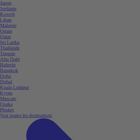
Japon
Jordanie
Koweït
Liban
Malaisie
Oman
Qatar
Sri Lanka
Thaïlande
Turquie
Abu Dabi
Bahreïn
Bangkok
Doha
Dubaï
Kuala Lumpur
Kyoto
Mascate
Osaka
Phuket
Voir toutes les destinations