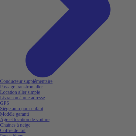
Conducteur supplémentaire
Passage transfrontalier
Location aller simple
Livraison à une adresse
GPS
Siège auto pour enfant
Modèle garanti
Âge et location de voiture
Chaînes à neige
Coffre de toit
Pneus hiver