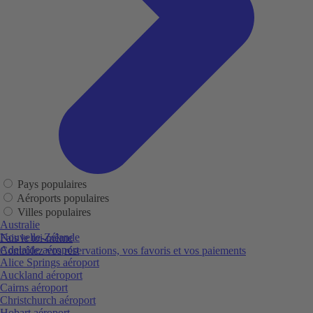
Pays populaires
Aéroports populaires
Villes populaires
Australie
Nouvelle-Zélande
Fais le toi-même
Adelaide aéroport
Contrôlez vos réservations, vos favoris et vos paiements
Alice Springs aéroport
Auckland aéroport
Cairns aéroport
Christchurch aéroport
Hobart aéroport