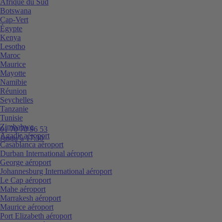
Afrique du Sud
Botswana
Cap-Vert
Égypte
Kenya
Lesotho
Maroc
Maurice
Mayotte
Namibie
Réunion
Seychelles
Tanzanie
Tunisie
Zimbabwe
01 70 70 96 53
Agadir aéroport
Jusqu’à 17:30
Casablanca aéroport
Durban International aéroport
George aéroport
Johannesburg International aéroport
Le Cap aéroport
Mahe aéroport
Marrakesh aéroport
Maurice aéroport
Port Elizabeth aéroport