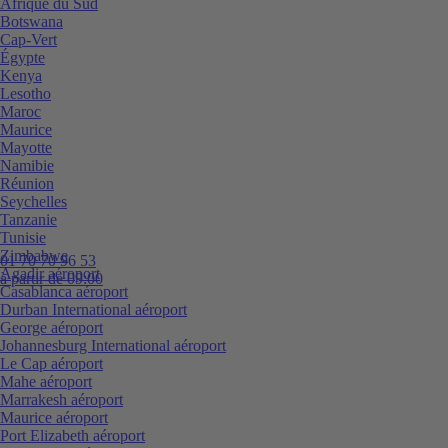
Afrique du Sud
Botswana
Cap-Vert
Égypte
Kenya
Lesotho
Maroc
Maurice
Mayotte
Namibie
Réunion
Seychelles
Tanzanie
Tunisie
Zimbabwe
01 70 70 96 53
Agadir aéroport
à partir de 09:00
Casablanca aéroport
Durban International aéroport
George aéroport
Johannesburg International aéroport
Le Cap aéroport
Mahe aéroport
Marrakesh aéroport
Maurice aéroport
Port Elizabeth aéroport