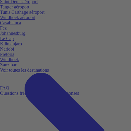
Saint Denis aéroport
Tanger aéroport
Tunis Carthage aéroport
Windhoek aéroport
Casablanca
Fez
Johannesburg
Le Cap
Kilimanjaro
Nariobi
Pretoria
Windhoek
Zanzibar
Voir toutes les destinations
FAQ
Questions fréquemment posées et réponses