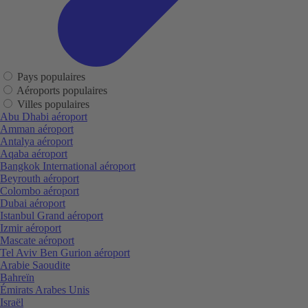
Pays populaires
Aéroports populaires
Villes populaires
Abu Dhabi aéroport
Amman aéroport
Antalya aéroport
Aqaba aéroport
Bangkok International aéroport
Beyrouth aéroport
Colombo aéroport
Dubai aéroport
Istanbul Grand aéroport
Izmir aéroport
Mascate aéroport
Tel Aviv Ben Gurion aéroport
Arabie Saoudite
Bahreïn
Émirats Arabes Unis
Israël