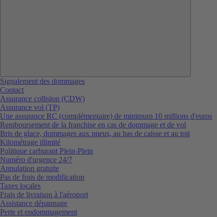
Signalement des dommages
Contact
Assurance collision (CDW)
Assurance vol (TP)
Une assurance RC (complémentaire) de minimum 10 millions d'euros
Remboursement de la franchise en cas de dommage et de vol
Bris de glace, dommages aux pneus, au bas de caisse et au toit
Kilométrage illimité
Politique carburant Plein-Plein
Numéro d'urgence 24/7
Annulation gratuite
Pas de frais de modification
Taxes locales
Frais de livraison à l'aéroport
Assistance dépannage
Perte et endommagement