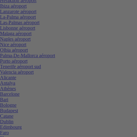
Heraklion aéroport
Ibiza aéroport
Lanzarote aéroport
La-Palma aéroport
Las-Palmas aéroport
Lisbonne aéroport
Malaga aéroport
Naples aéroport
Nice aéroport
Olbia aéroport
Palma-De-Mallorca aéroport
Porto aéroport
Tenerife aéroport sud
Valencia aéroport
Alicante
Antalya
Athènes
Barcelone
Bari
Bologne
Budapest
Catane
Dublin
Edimbourg
Faro