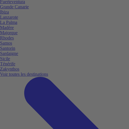
Fuerteventura
Grande Canarie
Ibiza
Lanzarote
La Palma
Madère
Majorque
Rhodes
Samos
Santorin
Sardaigne
Sicile
Ténérife
Zakynthos
Voir toutes les destinations