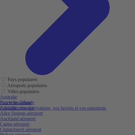
Pays populaires
Aéroports populaires
Villes populaires
Australie
Nouvelle-Zélande
Fais le toi-même
Adelaide aéroport
Contrôlez vos réservations, vos favoris et vos paiements
Alice Springs aéroport
Auckland aéroport
Cairns aéroport
Christchurch aéroport
Hobart aéroport