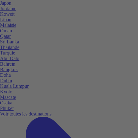
Japon
Jordanie
Koweït
Liban
Malaisie
Oman
Qatar
Sri Lanka
Thaïlande
Turquie
Abu Dabi
Bahreïn
Bangkok
Doha
Dubaï
Kuala Lumpur
Kyoto
Mascate
Osaka
Phuket
Voir toutes les destinations