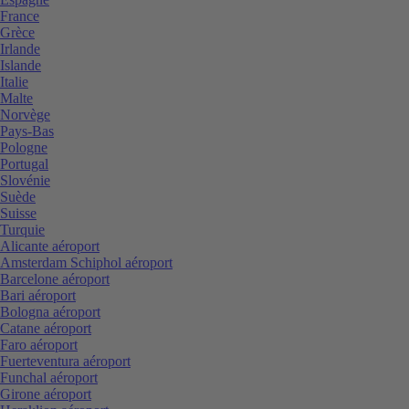
France
Grèce
Irlande
Islande
Italie
Malte
Norvège
Pays-Bas
Pologne
Portugal
Slovénie
Suède
Suisse
Turquie
Alicante aéroport
Amsterdam Schiphol aéroport
Barcelone aéroport
Bari aéroport
Bologna aéroport
Catane aéroport
Faro aéroport
Fuerteventura aéroport
Funchal aéroport
Girone aéroport