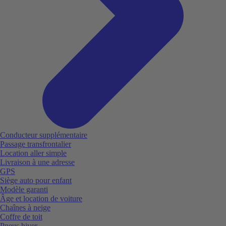
Conducteur supplémentaire
Passage transfrontalier
Location aller simple
Livraison à une adresse
GPS
Siège auto pour enfant
Modèle garanti
Âge et location de voiture
Chaînes à neige
Coffre de toit
Pneus hiver