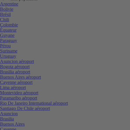
Argentine
Bolivie
Brésil
Chili
Colombie
Équateur
Guyane
Paraguay
Pérou
Suriname
Uruguay
Asuncion aéroport
Bogota aéroport
Brasilia aéroport
Buenos Aires aéroport
Cayenne aéroport
Lima aéroport
Montevideo aéroport
Paramaribo aéroport
Rio De Janeiro International aéroport
Santiago De Chile aéroport
Asuncion
Brasilia
Buenos Aires
Cayenne