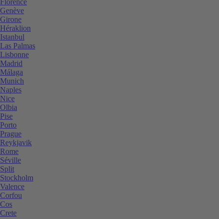
Florence
Genève
Girone
Héraklion
Istanbul
Las Palmas
Lisbonne
Madrid
Málaga
Munich
Naples
Nice
Olbia
Pise
Porto
Prague
Reykjavik
Rome
Séville
Split
Stockholm
Valence
Corfou
Cos
Crete