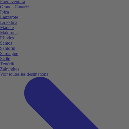
Fuerteventura
Grande Canarie
Ibiza
Lanzarote
La Palma
Madère
Majorque
Rhodes
Samos
Santorin
Sardaigne
Sicile
Ténérife
Zakynthos
Voir toutes les destinations