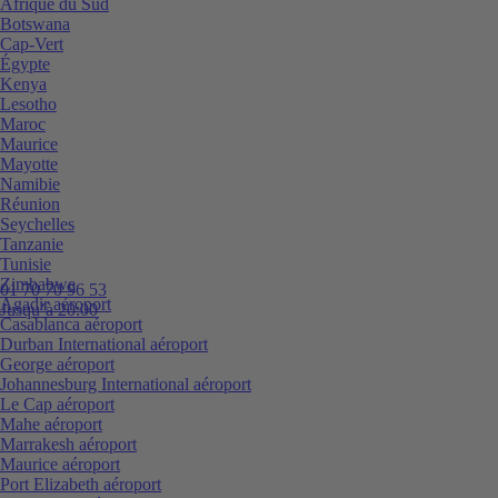
Afrique du Sud
Botswana
Cap-Vert
Égypte
Kenya
Lesotho
Maroc
Maurice
Mayotte
Namibie
Réunion
Seychelles
Tanzanie
Tunisie
Zimbabwe
01 70 70 96 53
Agadir aéroport
Jusqu’à 20:00
Casablanca aéroport
Durban International aéroport
George aéroport
Johannesburg International aéroport
Le Cap aéroport
Mahe aéroport
Marrakesh aéroport
Maurice aéroport
Port Elizabeth aéroport