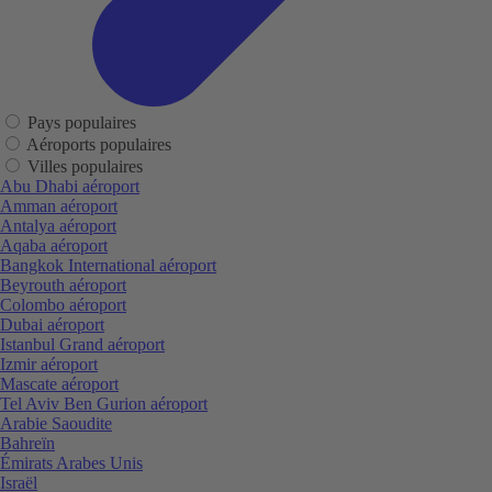
Pays populaires
Aéroports populaires
Villes populaires
Abu Dhabi aéroport
Amman aéroport
Antalya aéroport
Aqaba aéroport
Bangkok International aéroport
Beyrouth aéroport
Colombo aéroport
Dubai aéroport
Istanbul Grand aéroport
Izmir aéroport
Mascate aéroport
Tel Aviv Ben Gurion aéroport
Arabie Saoudite
Bahreïn
Émirats Arabes Unis
Israël