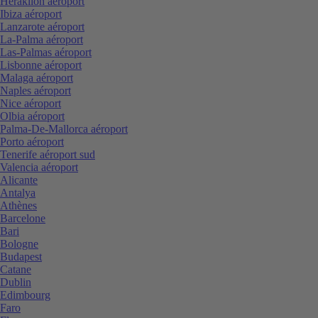
Heraklion aéroport
Ibiza aéroport
Lanzarote aéroport
La-Palma aéroport
Las-Palmas aéroport
Lisbonne aéroport
Malaga aéroport
Naples aéroport
Nice aéroport
Olbia aéroport
Palma-De-Mallorca aéroport
Porto aéroport
Tenerife aéroport sud
Valencia aéroport
Alicante
Antalya
Athènes
Barcelone
Bari
Bologne
Budapest
Catane
Dublin
Edimbourg
Faro