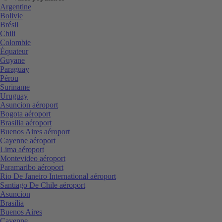
Argentine
Bolivie
Brésil
Chili
Colombie
Équateur
Guyane
Paraguay
Pérou
Suriname
Uruguay
Asuncion aéroport
Bogota aéroport
Brasilia aéroport
Buenos Aires aéroport
Cayenne aéroport
Lima aéroport
Montevideo aéroport
Paramaribo aéroport
Rio De Janeiro International aéroport
Santiago De Chile aéroport
Asuncion
Brasilia
Buenos Aires
Cayenne