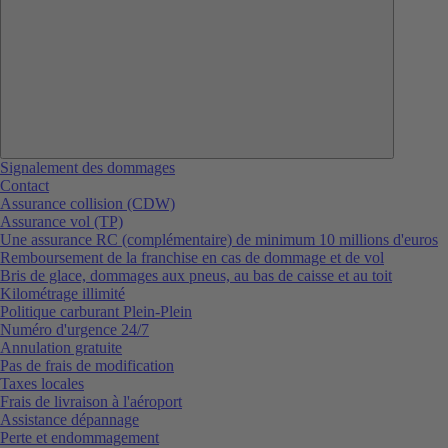
Signalement des dommages
Contact
Assurance collision (CDW)
Assurance vol (TP)
Une assurance RC (complémentaire) de minimum 10 millions d'euros
Remboursement de la franchise en cas de dommage et de vol
Bris de glace, dommages aux pneus, au bas de caisse et au toit
Kilométrage illimité
Politique carburant Plein-Plein
Numéro d'urgence 24/7
Annulation gratuite
Pas de frais de modification
Taxes locales
Frais de livraison à l'aéroport
Assistance dépannage
Perte et endommagement