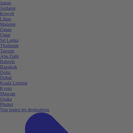
Japon
Jordanie
Koweït
Liban
Malaisie
Oman
Qatar
Sri Lanka
Thaïlande
Turquie
Abu Dabi
Bahreïn
Bangkok
Doha
Dubaï
Kuala Lumpur
Kyoto
Mascate
Osaka
Phuket
Voir toutes les destinations