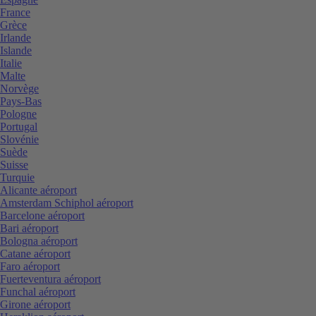
France
Grèce
Irlande
Islande
Italie
Malte
Norvège
Pays-Bas
Pologne
Portugal
Slovénie
Suède
Suisse
Turquie
Alicante aéroport
Amsterdam Schiphol aéroport
Barcelone aéroport
Bari aéroport
Bologna aéroport
Catane aéroport
Faro aéroport
Fuerteventura aéroport
Funchal aéroport
Girone aéroport