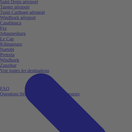
Saint Denis aéroport
Tanger aéroport
Tunis Carthage aéroport
Windhoek aéroport
Casablanca
Fez
Johannesburg
Le Cap
Kilimanjaro
Nariobi
Pretoria
Windhoek
Zanzibar
Voir toutes les destinations
FAQ
Questions fréquemment posées et réponses