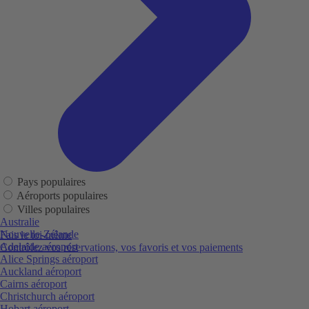
Pays populaires
Aéroports populaires
Villes populaires
Australie
Nouvelle-Zélande
Fais le toi-même
Adelaide aéroport
Contrôlez vos réservations, vos favoris et vos paiements
Alice Springs aéroport
Auckland aéroport
Cairns aéroport
Christchurch aéroport
Hobart aéroport