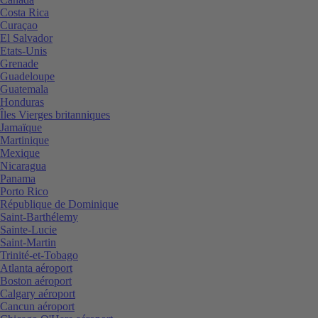
Costa Rica
Curaçao
El Salvador
Etats-Unis
Grenade
Guadeloupe
Guatemala
Honduras
Îles Vierges britanniques
Jamaïque
Martinique
Mexique
Nicaragua
Panama
Porto Rico
République de Dominique
Saint-Barthélemy
Sainte-Lucie
Saint-Martin
Trinité-et-Tobago
Atlanta aéroport
Boston aéroport
Calgary aéroport
Cancun aéroport