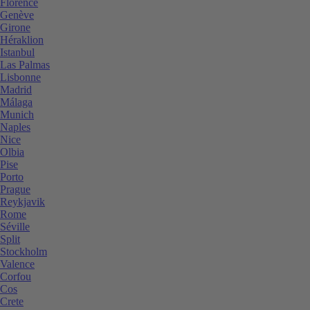
Florence
Genève
Girone
Héraklion
Istanbul
Las Palmas
Lisbonne
Madrid
Málaga
Munich
Naples
Nice
Olbia
Pise
Porto
Prague
Reykjavik
Rome
Séville
Split
Stockholm
Valence
Corfou
Cos
Crete