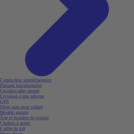
Conducteur supplémentaire
Passage transfrontalier
Location aller simple
Livraison à une adresse
GPS
Siège auto pour enfant
Modèle garanti
Âge et location de voiture
Chaînes à neige
Coffre de toit
Pneus hiver