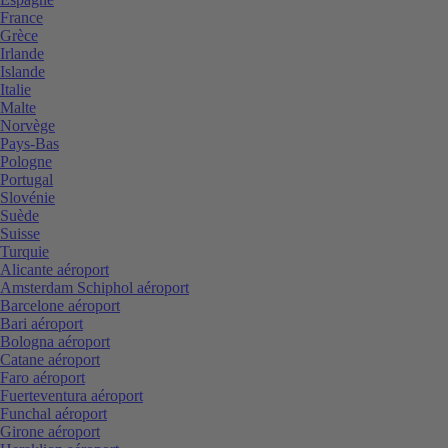
France
Grèce
Irlande
Islande
Italie
Malte
Norvège
Pays-Bas
Pologne
Portugal
Slovénie
Suède
Suisse
Turquie
Alicante aéroport
Amsterdam Schiphol aéroport
Barcelone aéroport
Bari aéroport
Bologna aéroport
Catane aéroport
Faro aéroport
Fuerteventura aéroport
Funchal aéroport
Girone aéroport