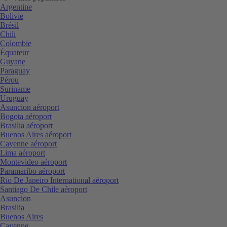
Argentine
Bolivie
Brésil
Chili
Colombie
Équateur
Guyane
Paraguay
Pérou
Suriname
Uruguay
Asuncion aéroport
Bogota aéroport
Brasilia aéroport
Buenos Aires aéroport
Cayenne aéroport
Lima aéroport
Montevideo aéroport
Paramaribo aéroport
Rio De Janeiro International aéroport
Santiago De Chile aéroport
Asuncion
Brasilia
Buenos Aires
Cayenne