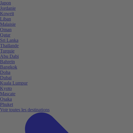
Japon
Jordanie
Koweït
Liban
Malaisie
Oman
Qatar
Sri Lanka
Thaïlande
Turquie
Abu Dabi
Bahreïn
Bangkok
Doha
Dubaï
Kuala Lumpur
Kyoto
Mascate
Osaka
Phuket
Voir toutes les destinations