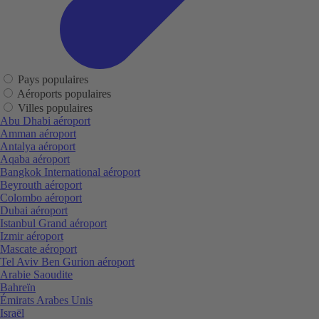
Pays populaires
Aéroports populaires
Villes populaires
Abu Dhabi aéroport
Amman aéroport
Antalya aéroport
Aqaba aéroport
Bangkok International aéroport
Beyrouth aéroport
Colombo aéroport
Dubai aéroport
Istanbul Grand aéroport
Izmir aéroport
Mascate aéroport
Tel Aviv Ben Gurion aéroport
Arabie Saoudite
Bahreïn
Émirats Arabes Unis
Israël