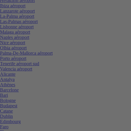
Heraklion aéroport
Ibiza aéroport
Lanzarote aéroport
La-Palma aéroport
Las-Palmas aéroport
Lisbonne aéroport
Malaga aéroport
Naples aéroport
Nice aéroport
Olbia aéroport
Palma-De-Mallorca aéroport
Porto aéroport
Tenerife aéroport sud
Valencia aéroport
Alicante
Antalya
Athènes
Barcelone
Bari
Bologne
Budapest
Catane
Dublin
Edimbourg
Faro