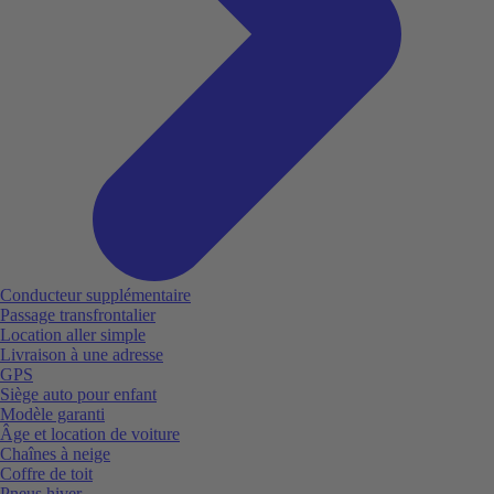
Conducteur supplémentaire
Passage transfrontalier
Location aller simple
Livraison à une adresse
GPS
Siège auto pour enfant
Modèle garanti
Âge et location de voiture
Chaînes à neige
Coffre de toit
Pneus hiver