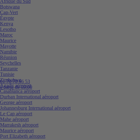
Afrique du Sud
Botswana
Cap-Vert
Égypte
Kenya
Lesotho
Maroc
Maurice
Mayotte
Namibie
Réunion
Seychelles
Tanzanie
Tunisie
Zimbabwe
01 70 70 96 53
Agadir aéroport
à partir de 09:00
Casablanca aéroport
Durban International aéroport
George aéroport
Johannesburg International aéroport
Le Cap aéroport
Mahe aéroport
Marrakesh aéroport
Maurice aéroport
Port Elizabeth aéroport