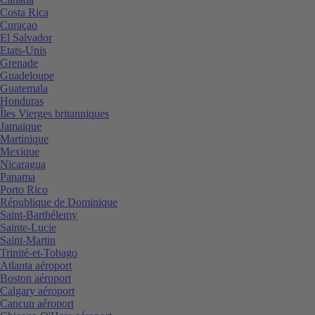
Costa Rica
Curaçao
El Salvador
Etats-Unis
Grenade
Guadeloupe
Guatemala
Honduras
Îles Vierges britanniques
Jamaïque
Martinique
Mexique
Nicaragua
Panama
Porto Rico
République de Dominique
Saint-Barthélemy
Sainte-Lucie
Saint-Martin
Trinité-et-Tobago
Atlanta aéroport
Boston aéroport
Calgary aéroport
Cancun aéroport