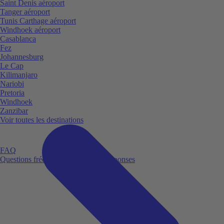
Saint Denis aéroport
Tanger aéroport
Tunis Carthage aéroport
Windhoek aéroport
Casablanca
Fez
Johannesburg
Le Cap
Kilimanjaro
Nariobi
Pretoria
Windhoek
Zanzibar
Voir toutes les destinations
FAQ
Questions fréquemment posées et réponses