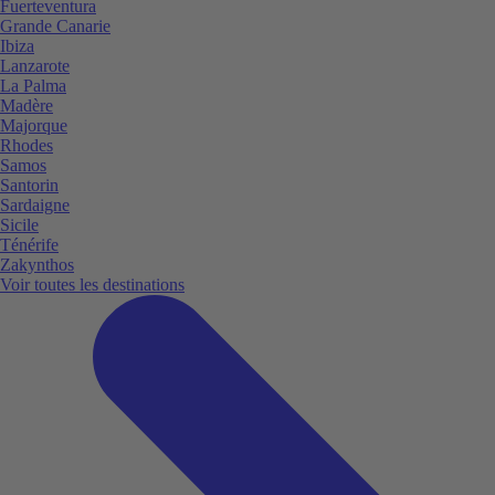
Fuerteventura
Grande Canarie
Ibiza
Lanzarote
La Palma
Madère
Majorque
Rhodes
Samos
Santorin
Sardaigne
Sicile
Ténérife
Zakynthos
Voir toutes les destinations