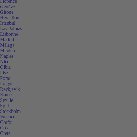
Florence
Genève
Girone
Héraklion
Istanbul
Las Palmas
Lisbonne
Madrid
Málaga
Munich
Naples
Nice
Olbia
Pise
Porto
Prague
Reykjavik
Rome
Séville
Split
Stockholm
Valence
Corfou
Cos
Crete