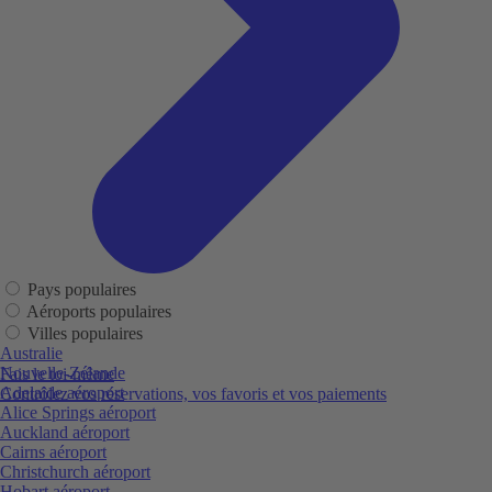
Pays populaires
Aéroports populaires
Villes populaires
Australie
Nouvelle-Zélande
Fais le toi-même
Adelaide aéroport
Contrôlez vos réservations, vos favoris et vos paiements
Alice Springs aéroport
Auckland aéroport
Cairns aéroport
Christchurch aéroport
Hobart aéroport