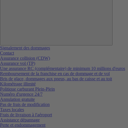
Signalement des dommages
Contact
Assurance collision (CDW)
Assurance vol (TP)
Une assurance RC (complémentaire) de minimum 10 millions d'euros
Remboursement de la franchise en cas de dommage et de vol
Bris de glace, dommages aux pneus, au bas de caisse et au toit
Kilométrage illimité
Politique carburant Plein-Plein
Numéro d'urgence 24/7
Annulation gratuite
Pas de frais de modification
Taxes locales
Frais de livraison à l'aéroport
Assistance dépannage
Perte et endommagement