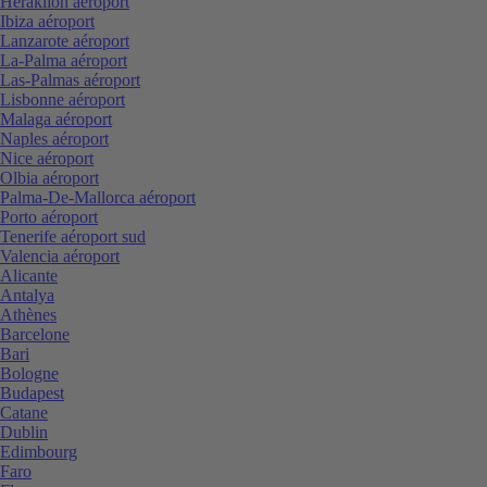
Heraklion aéroport
Ibiza aéroport
Lanzarote aéroport
La-Palma aéroport
Las-Palmas aéroport
Lisbonne aéroport
Malaga aéroport
Naples aéroport
Nice aéroport
Olbia aéroport
Palma-De-Mallorca aéroport
Porto aéroport
Tenerife aéroport sud
Valencia aéroport
Alicante
Antalya
Athènes
Barcelone
Bari
Bologne
Budapest
Catane
Dublin
Edimbourg
Faro