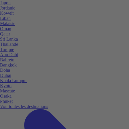
Japon
Jordanie
Koweït
Liban
Malaisie
Oman
Qatar
Sri Lanka
Thaïlande
Turquie
Abu Dabi
Bahreïn
Bangkok
Doha
Dubaï
Kuala Lumpur
Kyoto
Mascate
Osaka
Phuket
Voir toutes les destinations