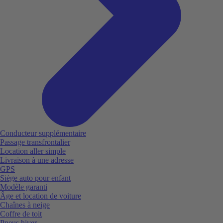
Conducteur supplémentaire
Passage transfrontalier
Location aller simple
Livraison à une adresse
GPS
Siège auto pour enfant
Modèle garanti
Âge et location de voiture
Chaînes à neige
Coffre de toit
Pneus hiver