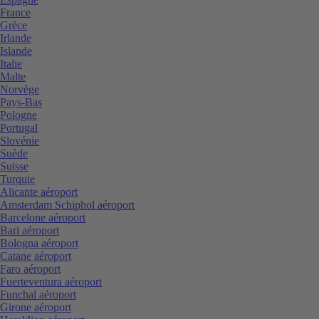
France
Grèce
Irlande
Islande
Italie
Malte
Norvège
Pays-Bas
Pologne
Portugal
Slovénie
Suède
Suisse
Turquie
Alicante aéroport
Amsterdam Schiphol aéroport
Barcelone aéroport
Bari aéroport
Bologna aéroport
Catane aéroport
Faro aéroport
Fuerteventura aéroport
Funchal aéroport
Girone aéroport