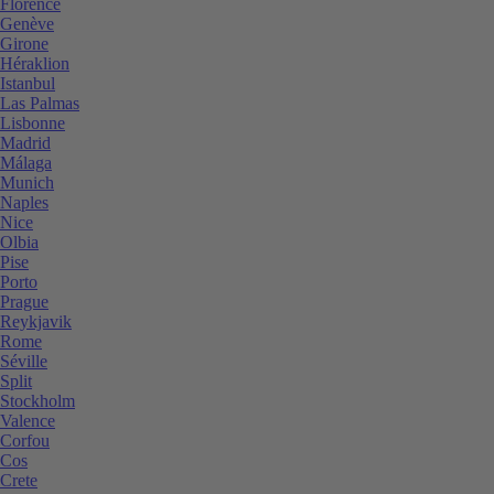
Florence
Genève
Girone
Héraklion
Istanbul
Las Palmas
Lisbonne
Madrid
Málaga
Munich
Naples
Nice
Olbia
Pise
Porto
Prague
Reykjavik
Rome
Séville
Split
Stockholm
Valence
Corfou
Cos
Crete