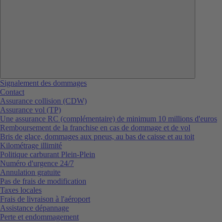
Signalement des dommages
Contact
Assurance collision (CDW)
Assurance vol (TP)
Une assurance RC (complémentaire) de minimum 10 millions d'euros
Remboursement de la franchise en cas de dommage et de vol
Bris de glace, dommages aux pneus, au bas de caisse et au toit
Kilométrage illimité
Politique carburant Plein-Plein
Numéro d'urgence 24/7
Annulation gratuite
Pas de frais de modification
Taxes locales
Frais de livraison à l'aéroport
Assistance dépannage
Perte et endommagement