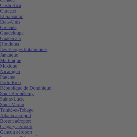
Costa Rica
Curaçao
El Salvador
Etats-Unis
Grenade
Guadeloupe
Guatemala
Honduras
Îles Vierges britanniques
Jamaïque
Martinique
Mexique
Nicaragua
Panama
Porto Rico
République de Dominique
Saint-Barthélemy
Sainte-Lucie
Saint-Martin
Trinité-et-Tobago
Atlanta aéroport
Boston aéroport
Calgary aéroport
Cancun aéroport