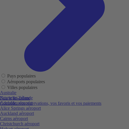
Pays populaires
Aéroports populaires
Villes populaires
Australie
Nouvelle-Zélande
Fais le toi-même
Adelaide aéroport
Contrôlez vos réservations, vos favoris et vos paiements
Alice Springs aéroport
Auckland aéroport
Cairns aéroport
Christchurch aéroport
Hobart aéroport