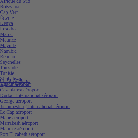
Afrique du Sud
Botswana
Cap-Vert
Égypte
Kenya
Lesotho
Maroc
Maurice
Mayotte
Namibie
Réunion
Seychelles
Tanzanie
Tunisie
Zimbabwe
01 70 70 96 53
Agadir aéroport
Jusqu’à 17:30
Casablanca aéroport
Durban International aéroport
George aéroport
Johannesburg International aéroport
Le Cap aéroport
Mahe aéroport
Marrakesh aéroport
Maurice aéroport
Port Elizabeth aéroport