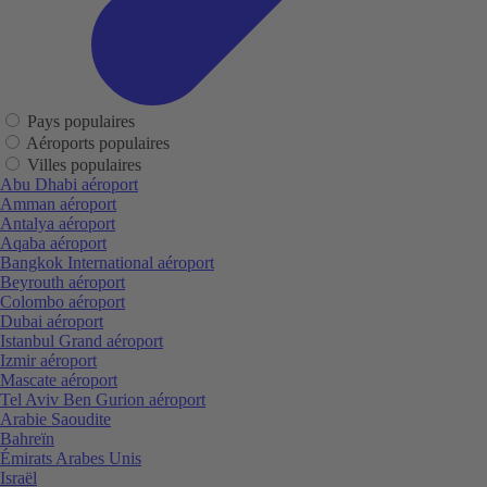
Pays populaires
Aéroports populaires
Villes populaires
Abu Dhabi aéroport
Amman aéroport
Antalya aéroport
Aqaba aéroport
Bangkok International aéroport
Beyrouth aéroport
Colombo aéroport
Dubai aéroport
Istanbul Grand aéroport
Izmir aéroport
Mascate aéroport
Tel Aviv Ben Gurion aéroport
Arabie Saoudite
Bahreïn
Émirats Arabes Unis
Israël