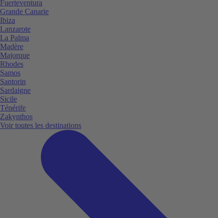
Fuerteventura
Grande Canarie
Ibiza
Lanzarote
La Palma
Madère
Majorque
Rhodes
Samos
Santorin
Sardaigne
Sicile
Ténérife
Zakynthos
Voir toutes les destinations