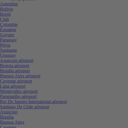
Argentine
Bolivie
Brésil
Chili
Colombie
Équateur
Guyane
Paraguay
Pérou
Suriname
Uruguay
Asuncion aéroport
Bogota aéroport
Brasilia aéroport
Buenos Aires aéroport
Cayenne aéroport
Lima aéroport
Montevideo aéroport
Paramaribo aéroport
Rio De Janeiro International aéroport
Santiago De Chile aéroport
Asuncion
Brasilia
Buenos Aires
Cayenne