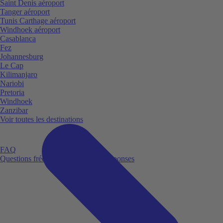
Saint Denis aéroport
Tanger aéroport
Tunis Carthage aéroport
Windhoek aéroport
Casablanca
Fez
Johannesburg
Le Cap
Kilimanjaro
Nariobi
Pretoria
Windhoek
Zanzibar
Voir toutes les destinations
FAQ
Questions fréquemment posées et réponses