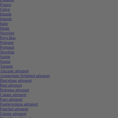
France
Grèce
Irlande
Islande
Italie
Malte
Norvège
Pays-Bas
Pologne
Portugal
Slovénie
Suède
Suisse
Turquie
Alicante aéroport
Amsterdam Schiphol aéroport
Barcelone aéroport
Bari aéroport
Bologna aéroport
Catane aéroport
Faro aéroport
Fuerteventura aéroport
Funchal aéroport
Girone aéroport