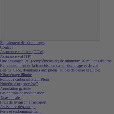
Signalement des dommages
Contact
Assurance collision (CDW)
Assurance vol (TP)
Une assurance RC (complémentaire) de minimum 10 millions d'euros
Remboursement de la franchise en cas de dommage et de vol
Bris de glace, dommages aux pneus, au bas de caisse et au toit
Kilométrage illimité
Politique carburant Plein-Plein
Numéro d'urgence 24/7
Annulation gratuite
Pas de frais de modification
Taxes locales
Frais de livraison à l'aéroport
Assistance dépannage
Perte et endommagement