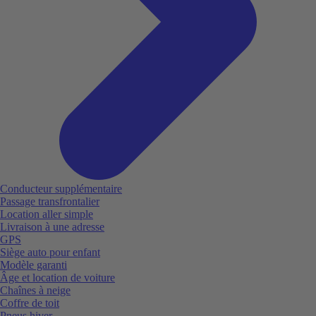
Conducteur supplémentaire
Passage transfrontalier
Location aller simple
Livraison à une adresse
GPS
Siège auto pour enfant
Modèle garanti
Âge et location de voiture
Chaînes à neige
Coffre de toit
Pneus hiver