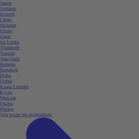
Japon
Jordanie
Koweït
Liban
Malaisie
Oman
Qatar
Sri Lanka
Thaïlande
Turquie
Abu Dabi
Bahreïn
Bangkok
Doha
Dubaï
Kuala Lumpur
Kyoto
Mascate
Osaka
Phuket
Voir toutes les destinations