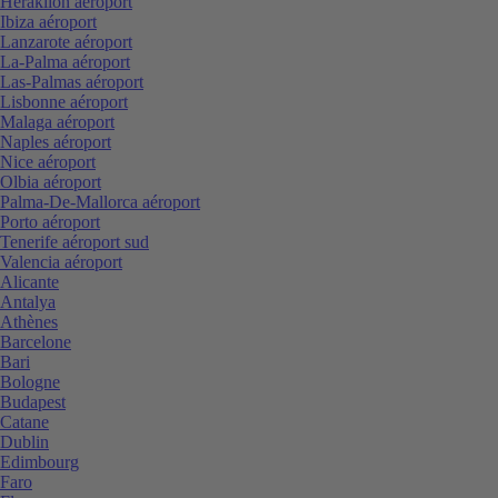
Heraklion aéroport
Ibiza aéroport
Lanzarote aéroport
La-Palma aéroport
Las-Palmas aéroport
Lisbonne aéroport
Malaga aéroport
Naples aéroport
Nice aéroport
Olbia aéroport
Palma-De-Mallorca aéroport
Porto aéroport
Tenerife aéroport sud
Valencia aéroport
Alicante
Antalya
Athènes
Barcelone
Bari
Bologne
Budapest
Catane
Dublin
Edimbourg
Faro