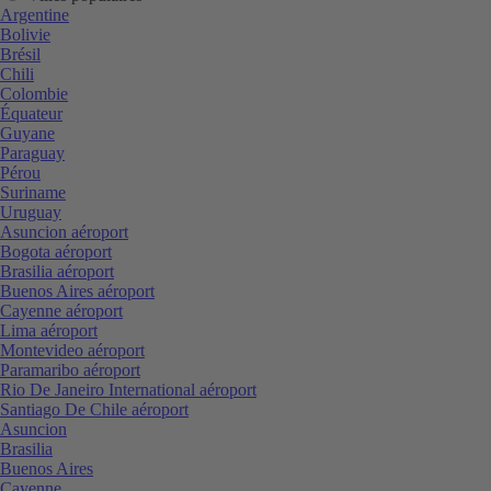
Argentine
Bolivie
Brésil
Chili
Colombie
Équateur
Guyane
Paraguay
Pérou
Suriname
Uruguay
Asuncion aéroport
Bogota aéroport
Brasilia aéroport
Buenos Aires aéroport
Cayenne aéroport
Lima aéroport
Montevideo aéroport
Paramaribo aéroport
Rio De Janeiro International aéroport
Santiago De Chile aéroport
Asuncion
Brasilia
Buenos Aires
Cayenne