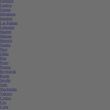
Florence
Genève
Girone
Héraklion
Istanbul
Las Palmas
Lisbonne
Madrid
Málaga
Munich
Naples
Nice
Olbia
Pise
Porto
Prague
Reykjavik
Rome
Séville
Split
Stockholm
Valence
Corfou
Cos
Crete