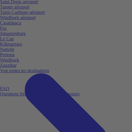
Saint Denis aéroport
Tanger aéroport
Tunis Carthage aéroport
Windhoek aéroport
Casablanca
Fez
Johannesburg
Le Cap
Kilimanjaro
Nariobi
Pretoria
Windhoek
Zanzibar
Voir toutes les destinations
FAQ
Questions fréquemment posées et réponses