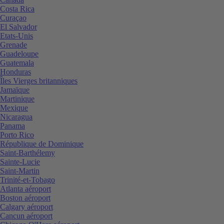
Costa Rica
Curaçao
El Salvador
Etats-Unis
Grenade
Guadeloupe
Guatemala
Honduras
Îles Vierges britanniques
Jamaïque
Martinique
Mexique
Nicaragua
Panama
Porto Rico
République de Dominique
Saint-Barthélemy
Sainte-Lucie
Saint-Martin
Trinité-et-Tobago
Atlanta aéroport
Boston aéroport
Calgary aéroport
Cancun aéroport