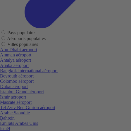
Pays populaires
Aéroports populaires
Villes populaires
Abu Dhabi aéroport
Amman aéroport
Antalya aéroport
Aqaba aéroport
Bangkok International aéroport
Beyrouth aéroport
Colombo aéroport
Dubai aéroport
Istanbul Grand aéroport
Izmir aéroport
Mascate aéroport
Tel Aviv Ben Gurion aéroport
Arabie Saoudite
Bahreïn
Émirats Arabes Unis
Israël