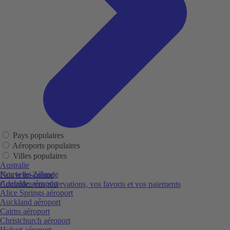
Pays populaires
Aéroports populaires
Villes populaires
Australie
Nouvelle-Zélande
Fais le toi-même
Adelaide aéroport
Contrôlez vos réservations, vos favoris et vos paiements
Alice Springs aéroport
Auckland aéroport
Cairns aéroport
Christchurch aéroport
Hobart aéroport