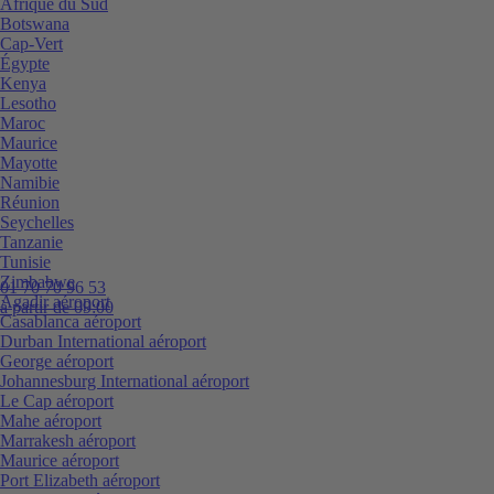
Afrique du Sud
Botswana
Cap-Vert
Égypte
Kenya
Lesotho
Maroc
Maurice
Mayotte
Namibie
Réunion
Seychelles
Tanzanie
Tunisie
Zimbabwe
01 70 70 96 53
Agadir aéroport
à partir de 09:00
Casablanca aéroport
Durban International aéroport
George aéroport
Johannesburg International aéroport
Le Cap aéroport
Mahe aéroport
Marrakesh aéroport
Maurice aéroport
Port Elizabeth aéroport