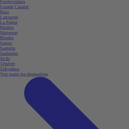
Fuerteventura
Grande Canarie
Ibiza
Lanzarote
La Palma
Madère
Majorque
Rhodes
Samos
Santorin
Sardaigne
Sicile
Ténérife
Zakynthos
Voir toutes les destinations