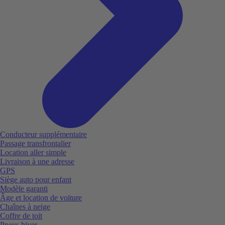
Conducteur supplémentaire
Passage transfrontalier
Location aller simple
Livraison à une adresse
GPS
Siège auto pour enfant
Modèle garanti
Âge et location de voiture
Chaînes à neige
Coffre de toit
Pneus hiver