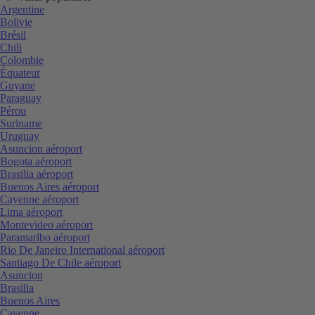
Argentine
Bolivie
Brésil
Chili
Colombie
Équateur
Guyane
Paraguay
Pérou
Suriname
Uruguay
Asuncion aéroport
Bogota aéroport
Brasilia aéroport
Buenos Aires aéroport
Cayenne aéroport
Lima aéroport
Montevideo aéroport
Paramaribo aéroport
Rio De Janeiro International aéroport
Santiago De Chile aéroport
Asuncion
Brasilia
Buenos Aires
Cayenne