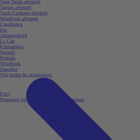
Saint Denis aéroport
Tanger aéroport
Tunis Carthage aéroport
Windhoek aéroport
Casablanca
Fez
Johannesburg
Le Cap
Kilimanjaro
Nariobi
Pretoria
Windhoek
Zanzibar
Voir toutes les destinations
FAQ
Questions fréquemment posées et réponses