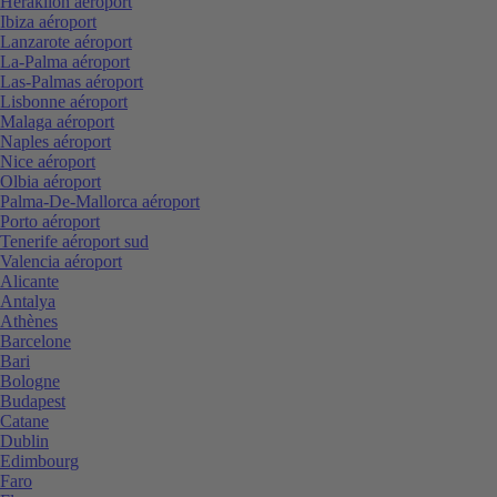
Heraklion aéroport
Ibiza aéroport
Lanzarote aéroport
La-Palma aéroport
Las-Palmas aéroport
Lisbonne aéroport
Malaga aéroport
Naples aéroport
Nice aéroport
Olbia aéroport
Palma-De-Mallorca aéroport
Porto aéroport
Tenerife aéroport sud
Valencia aéroport
Alicante
Antalya
Athènes
Barcelone
Bari
Bologne
Budapest
Catane
Dublin
Edimbourg
Faro