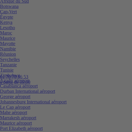
Afrique du Sud
Botswana
Cap-Vert
Égypte
Kenya
Lesotho
Maroc
Maurice
Mayotte
Namibie
Réunion
Seychelles
Tanzanie
Tunisie
Zimbabwe
01 70 70 96 53
Agadir aéroport
à partir de 09:00
Casablanca aéroport
Durban International aéroport
George aéroport
Johannesburg International aéroport
Le Cap aéroport
Mahe aéroport
Marrakesh aéroport
Maurice aéroport
Port Elizabeth aéroport