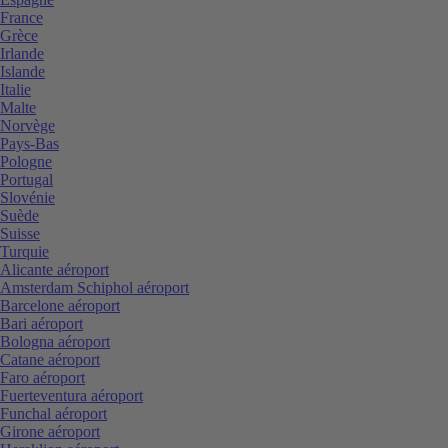
France
Grèce
Irlande
Islande
Italie
Malte
Norvège
Pays-Bas
Pologne
Portugal
Slovénie
Suède
Suisse
Turquie
Alicante aéroport
Amsterdam Schiphol aéroport
Barcelone aéroport
Bari aéroport
Bologna aéroport
Catane aéroport
Faro aéroport
Fuerteventura aéroport
Funchal aéroport
Girone aéroport