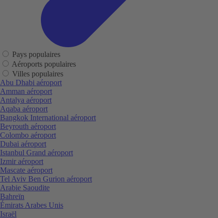
Pays populaires
Aéroports populaires
Villes populaires
Abu Dhabi aéroport
Amman aéroport
Antalya aéroport
Aqaba aéroport
Bangkok International aéroport
Beyrouth aéroport
Colombo aéroport
Dubai aéroport
Istanbul Grand aéroport
Izmir aéroport
Mascate aéroport
Tel Aviv Ben Gurion aéroport
Arabie Saoudite
Bahreïn
Émirats Arabes Unis
Israël