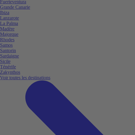
Fuerteventura
Grande Canarie
Ibiza
Lanzarote
La Palma
Madère
Majorque
Rhodes
Samos
Santorin
Sardaigne
Sicile
Ténérife
Zakynthos
Voir toutes les destinations