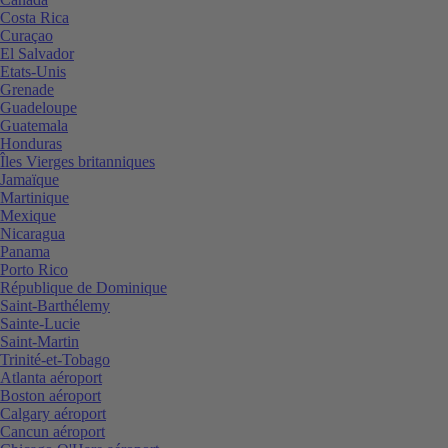
Costa Rica
Curaçao
El Salvador
Etats-Unis
Grenade
Guadeloupe
Guatemala
Honduras
Îles Vierges britanniques
Jamaïque
Martinique
Mexique
Nicaragua
Panama
Porto Rico
République de Dominique
Saint-Barthélemy
Sainte-Lucie
Saint-Martin
Trinité-et-Tobago
Atlanta aéroport
Boston aéroport
Calgary aéroport
Cancun aéroport