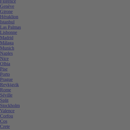
Florence
Genève
Girone
Héraklion
Istanbul
Las Palmas
Lisbonne
Madrid
Málaga
Munich
Naples
Nice
Olbia
Pise
Porto
Prague
Reykjavik
Rome
Séville
Split
Stockholm
Valence
Corfou
Cos
Crete