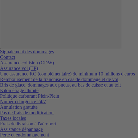
Signalement des dommages
Contact
Assurance collision (CDW)
Assurance vol (TP)
Une assurance RC (complémentaire) de minimum 10 millions d'euros
Remboursement de la franchise en cas de dommage et de vol
Bris de glace, dommages aux pneus, au bas de caisse et au toit
Kilométrage illimité
Politique carburant Plein-Plein
Numéro d'urgence 24/7
Annulation gratuite
Pas de frais de modification
Taxes locales
Frais de livraison à l'aéroport
Assistance dépannage
Perte et endommagement