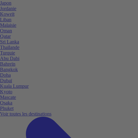
Japon
Jordanie
Koweït
Liban
Malaisie
Oman
Qatar
Sri Lanka
Thaïlande
Turquie
Abu Dabi
Bahreïn
Bangkok
Doha
Dubaï
Kuala Lumpur
Kyoto
Mascate
Osaka
Phuket
Voir toutes les destinations