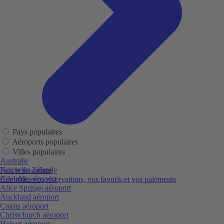
Pays populaires
Aéroports populaires
Villes populaires
Australie
Nouvelle-Zélande
Fais le toi-même
Adelaide aéroport
Contrôlez vos réservations, vos favoris et vos paiements
Alice Springs aéroport
Auckland aéroport
Cairns aéroport
Christchurch aéroport
Hobart aéroport