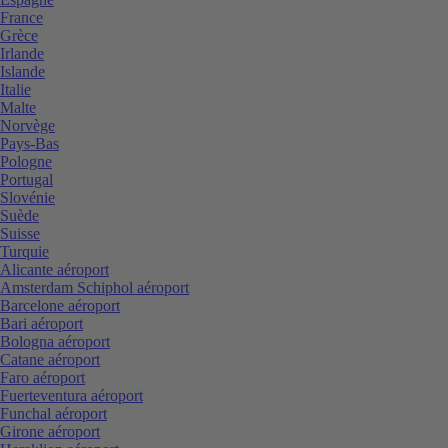
France
Grèce
Irlande
Islande
Italie
Malte
Norvège
Pays-Bas
Pologne
Portugal
Slovénie
Suède
Suisse
Turquie
Alicante aéroport
Amsterdam Schiphol aéroport
Barcelone aéroport
Bari aéroport
Bologna aéroport
Catane aéroport
Faro aéroport
Fuerteventura aéroport
Funchal aéroport
Girone aéroport