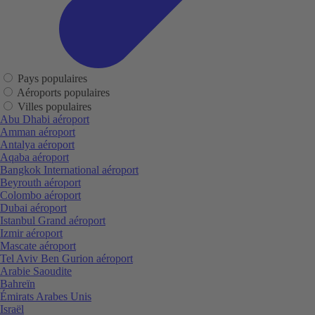
Pays populaires
Aéroports populaires
Villes populaires
Abu Dhabi aéroport
Amman aéroport
Antalya aéroport
Aqaba aéroport
Bangkok International aéroport
Beyrouth aéroport
Colombo aéroport
Dubai aéroport
Istanbul Grand aéroport
Izmir aéroport
Mascate aéroport
Tel Aviv Ben Gurion aéroport
Arabie Saoudite
Bahreïn
Émirats Arabes Unis
Israël