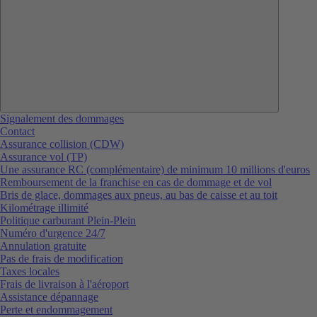
Signalement des dommages
Contact
Assurance collision (CDW)
Assurance vol (TP)
Une assurance RC (complémentaire) de minimum 10 millions d'euros
Remboursement de la franchise en cas de dommage et de vol
Bris de glace, dommages aux pneus, au bas de caisse et au toit
Kilométrage illimité
Politique carburant Plein-Plein
Numéro d'urgence 24/7
Annulation gratuite
Pas de frais de modification
Taxes locales
Frais de livraison à l'aéroport
Assistance dépannage
Perte et endommagement