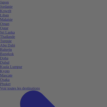
Japon
Jordanie
Koweït
Liban
Malaisie
Oman
Qatar
Sri Lanka
Thaïlande
Turquie
Abu Dabi
Bahreïn
Bangkok
Doha
Dubaï
Kuala Lumpur
Kyoto
Mascate
Osaka
Phuket
Voir toutes les destinations