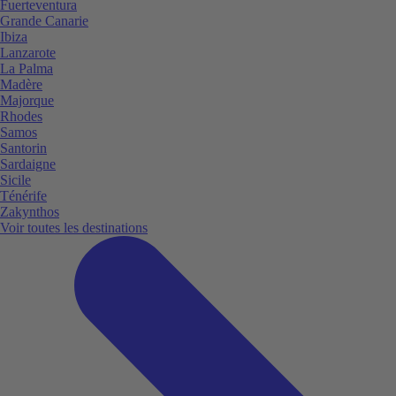
Fuerteventura
Grande Canarie
Ibiza
Lanzarote
La Palma
Madère
Majorque
Rhodes
Samos
Santorin
Sardaigne
Sicile
Ténérife
Zakynthos
Voir toutes les destinations