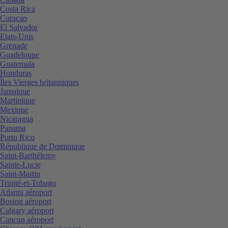
Costa Rica
Curaçao
El Salvador
Etats-Unis
Grenade
Guadeloupe
Guatemala
Honduras
Îles Vierges britanniques
Jamaïque
Martinique
Mexique
Nicaragua
Panama
Porto Rico
République de Dominique
Saint-Barthélemy
Sainte-Lucie
Saint-Martin
Trinité-et-Tobago
Atlanta aéroport
Boston aéroport
Calgary aéroport
Cancun aéroport