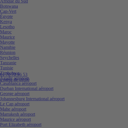
Afrique du Sud
Botswana
Cap-Vert
Égypte
Kenya
Lesotho
Maroc
Maurice
Mayotte
Namibie
Réunion
Seychelles
Tanzanie
Tunisie
Zimbabwe
01 70 70 96 53
Agadir aéroport
à partir de 09:00
Casablanca aéroport
Durban International aéroport
George aéroport
Johannesburg International aéroport
Le Cap aéroport
Mahe aéroport
Marrakesh aéroport
Maurice aéroport
Port Elizabeth aéroport