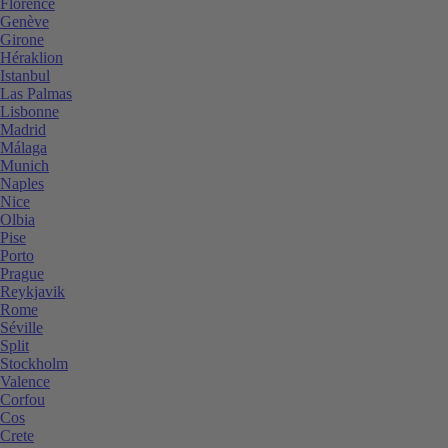
Florence
Genève
Girone
Héraklion
Istanbul
Las Palmas
Lisbonne
Madrid
Málaga
Munich
Naples
Nice
Olbia
Pise
Porto
Prague
Reykjavik
Rome
Séville
Split
Stockholm
Valence
Corfou
Cos
Crete