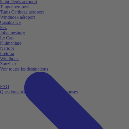
Saint Denis aéroport
Tanger aéroport
Tunis Carthage aéroport
Windhoek aéroport
Casablanca
Fez
Johannesburg
Le Cap
Kilimanjaro
Nariobi
Pretoria
Windhoek
Zanzibar
Voir toutes les destinations
FAQ
Questions fréquemment posées et réponses