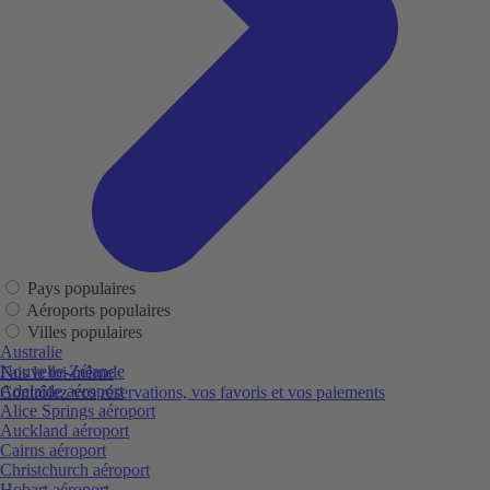
Pays populaires
Aéroports populaires
Villes populaires
Australie
Nouvelle-Zélande
Fais le toi-même
Adelaide aéroport
Contrôlez vos réservations, vos favoris et vos paiements
Alice Springs aéroport
Auckland aéroport
Cairns aéroport
Christchurch aéroport
Hobart aéroport