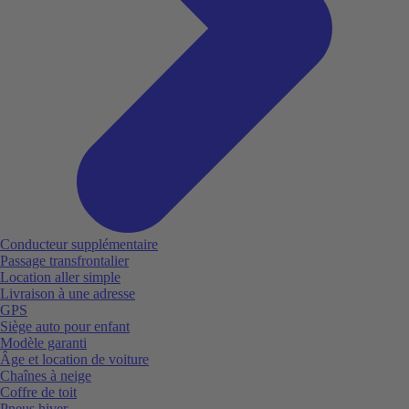
Conducteur supplémentaire
Passage transfrontalier
Location aller simple
Livraison à une adresse
GPS
Siège auto pour enfant
Modèle garanti
Âge et location de voiture
Chaînes à neige
Coffre de toit
Pneus hiver