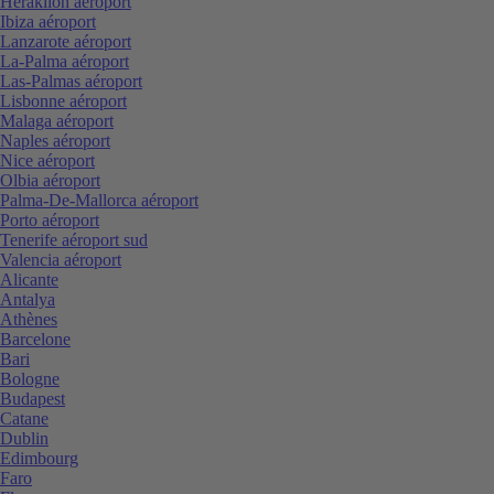
Heraklion aéroport
Ibiza aéroport
Lanzarote aéroport
La-Palma aéroport
Las-Palmas aéroport
Lisbonne aéroport
Malaga aéroport
Naples aéroport
Nice aéroport
Olbia aéroport
Palma-De-Mallorca aéroport
Porto aéroport
Tenerife aéroport sud
Valencia aéroport
Alicante
Antalya
Athènes
Barcelone
Bari
Bologne
Budapest
Catane
Dublin
Edimbourg
Faro