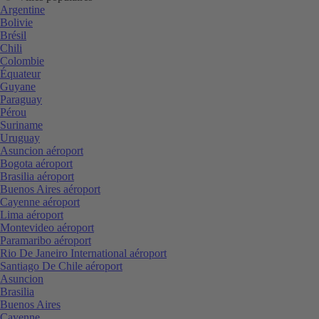
Argentine
Bolivie
Brésil
Chili
Colombie
Équateur
Guyane
Paraguay
Pérou
Suriname
Uruguay
Asuncion aéroport
Bogota aéroport
Brasilia aéroport
Buenos Aires aéroport
Cayenne aéroport
Lima aéroport
Montevideo aéroport
Paramaribo aéroport
Rio De Janeiro International aéroport
Santiago De Chile aéroport
Asuncion
Brasilia
Buenos Aires
Cayenne