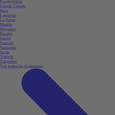
Fuerteventura
Grande Canarie
Ibiza
Lanzarote
La Palma
Madère
Majorque
Rhodes
Samos
Santorin
Sardaigne
Sicile
Ténérife
Zakynthos
Voir toutes les destinations