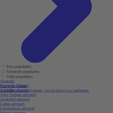
Pays populaires
Aéroports populaires
Villes populaires
Australie
Nouvelle-Zélande
Fais le toi-même
Adelaide aéroport
Contrôlez vos réservations, vos favoris et vos paiements
Alice Springs aéroport
Auckland aéroport
Cairns aéroport
Christchurch aéroport
Hobart aéroport