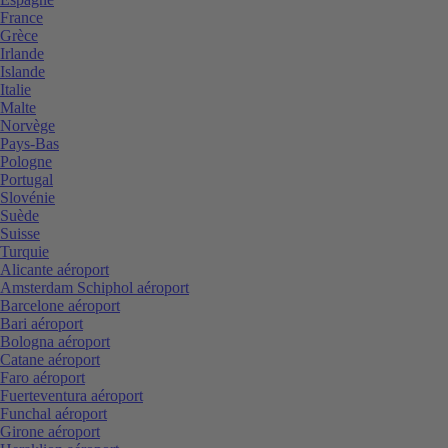
France
Grèce
Irlande
Islande
Italie
Malte
Norvège
Pays-Bas
Pologne
Portugal
Slovénie
Suède
Suisse
Turquie
Alicante aéroport
Amsterdam Schiphol aéroport
Barcelone aéroport
Bari aéroport
Bologna aéroport
Catane aéroport
Faro aéroport
Fuerteventura aéroport
Funchal aéroport
Girone aéroport