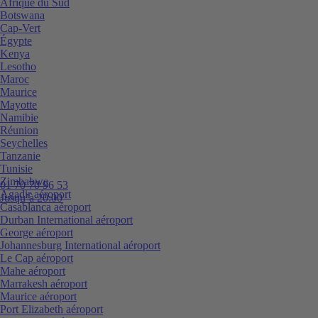
Afrique du Sud
Botswana
Cap-Vert
Égypte
Kenya
Lesotho
Maroc
Maurice
Mayotte
Namibie
Réunion
Seychelles
Tanzanie
Tunisie
Zimbabwe
01 70 70 96 53
Agadir aéroport
Jusqu’à 20:00
Casablanca aéroport
Durban International aéroport
George aéroport
Johannesburg International aéroport
Le Cap aéroport
Mahe aéroport
Marrakesh aéroport
Maurice aéroport
Port Elizabeth aéroport