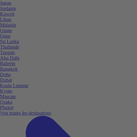
Japon
Jordanie
Koweït
Liban
Malaisie
Oman
Qatar
Sri Lanka
Thaïlande
Turquie
Abu Dabi
Bahreïn
Bangkok
Doha
Dubaï
Kuala Lumpur
Kyoto
Mascate
Osaka
Phuket
Voir toutes les destinations