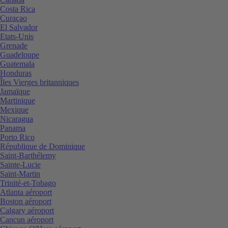
Costa Rica
Curaçao
El Salvador
Etats-Unis
Grenade
Guadeloupe
Guatemala
Honduras
Îles Vierges britanniques
Jamaïque
Martinique
Mexique
Nicaragua
Panama
Porto Rico
République de Dominique
Saint-Barthélemy
Sainte-Lucie
Saint-Martin
Trinité-et-Tobago
Atlanta aéroport
Boston aéroport
Calgary aéroport
Cancun aéroport