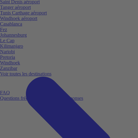
Saint Denis aéroport
Tanger aéroport
Tunis Carthage aéroport
Windhoek aéroport
Casablanca
Fez
Johannesburg
Le Cap
Kilimanjaro
Nariobi
Pretoria
Windhoek
Zanzibar
Voir toutes les destinations
FAQ
Questions fréquemment posées et réponses