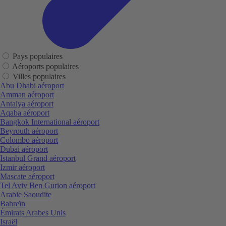
Pays populaires
Aéroports populaires
Villes populaires
Abu Dhabi aéroport
Amman aéroport
Antalya aéroport
Aqaba aéroport
Bangkok International aéroport
Beyrouth aéroport
Colombo aéroport
Dubai aéroport
Istanbul Grand aéroport
Izmir aéroport
Mascate aéroport
Tel Aviv Ben Gurion aéroport
Arabie Saoudite
Bahreïn
Émirats Arabes Unis
Israël