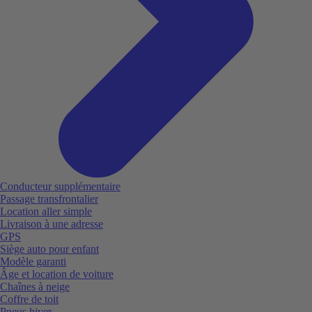
Conducteur supplémentaire
Passage transfrontalier
Location aller simple
Livraison à une adresse
GPS
Siège auto pour enfant
Modèle garanti
Âge et location de voiture
Chaînes à neige
Coffre de toit
Pneus hiver