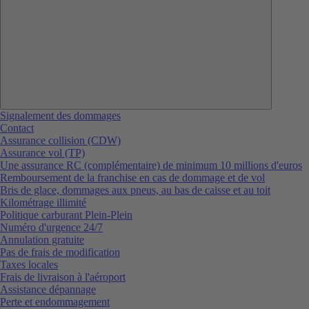
Signalement des dommages
Contact
Assurance collision (CDW)
Assurance vol (TP)
Une assurance RC (complémentaire) de minimum 10 millions d'euros
Remboursement de la franchise en cas de dommage et de vol
Bris de glace, dommages aux pneus, au bas de caisse et au toit
Kilométrage illimité
Politique carburant Plein-Plein
Numéro d'urgence 24/7
Annulation gratuite
Pas de frais de modification
Taxes locales
Frais de livraison à l'aéroport
Assistance dépannage
Perte et endommagement