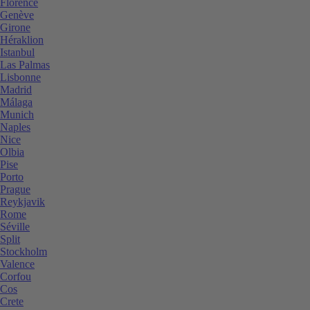
Florence
Genève
Girone
Héraklion
Istanbul
Las Palmas
Lisbonne
Madrid
Málaga
Munich
Naples
Nice
Olbia
Pise
Porto
Prague
Reykjavik
Rome
Séville
Split
Stockholm
Valence
Corfou
Cos
Crete