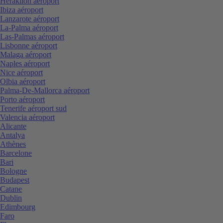
Heraklion aéroport
Ibiza aéroport
Lanzarote aéroport
La-Palma aéroport
Las-Palmas aéroport
Lisbonne aéroport
Malaga aéroport
Naples aéroport
Nice aéroport
Olbia aéroport
Palma-De-Mallorca aéroport
Porto aéroport
Tenerife aéroport sud
Valencia aéroport
Alicante
Antalya
Athènes
Barcelone
Bari
Bologne
Budapest
Catane
Dublin
Edimbourg
Faro