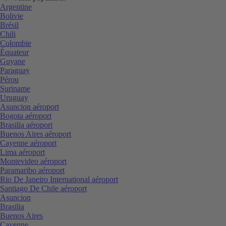
Argentine
Bolivie
Brésil
Chili
Colombie
Équateur
Guyane
Paraguay
Pérou
Suriname
Uruguay
Asuncion aéroport
Bogota aéroport
Brasilia aéroport
Buenos Aires aéroport
Cayenne aéroport
Lima aéroport
Montevideo aéroport
Paramaribo aéroport
Rio De Janeiro International aéroport
Santiago De Chile aéroport
Asuncion
Brasilia
Buenos Aires
Cayenne