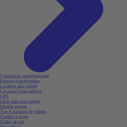
Conducteur supplémentaire
Passage transfrontalier
Location aller simple
Livraison à une adresse
GPS
Siège auto pour enfant
Modèle garanti
Âge et location de voiture
Chaînes à neige
Coffre de toit
Pneus hiver