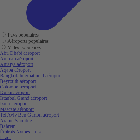
Pays populaires
Aéroports populaires
Villes populaires
Abu Dhabi aéroport
Amman aéroport
Antalya aéroport
Aqaba aéroport
Bangkok International aéroport
Beyrouth aéroport
Colombo aéroport
Dubai aéroport
Istanbul Grand aéroport
Izmir aéroport
Mascate aéroport
Tel Aviv Ben Gurion aéroport
Arabie Saoudite
Bahreïn
Émirats Arabes Unis
Israël