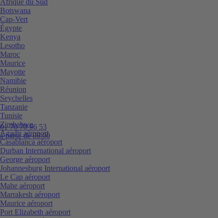
Afrique du Sud
Botswana
Cap-Vert
Égypte
Kenya
Lesotho
Maroc
Maurice
Mayotte
Namibie
Réunion
Seychelles
Tanzanie
Tunisie
Zimbabwe
01 70 70 96 53
Agadir aéroport
à partir de 09:00
Casablanca aéroport
Durban International aéroport
George aéroport
Johannesburg International aéroport
Le Cap aéroport
Mahe aéroport
Marrakesh aéroport
Maurice aéroport
Port Elizabeth aéroport