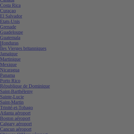
Costa Rica
Curaçao
El Salvador
Etats-Unis
Grenade
Guadeloupe
Guatemala
Honduras
Îles Vierges britanniques
Jamaïque
Martinique
Mexique
Nicaragua
Panama
Porto Rico
République de Dominique
Saint-Barthélemy
Sainte-Lucie
Saint-Martin
Trinité-et-Tobago
Atlanta aéroport
Boston aéroport
Calgary aéroport
Cancun aéroport