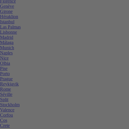
Florence
Genève
Girone
Héraklion
Istanbul
Las Palmas
Lisbonne
Madrid
Málaga
Munich
Naples
Nice
Olbia
Pise
Porto
Prague
Reykjavik
Rome
Séville
Split
Stockholm
Valence
Corfou
Cos
Crete