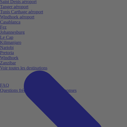
Saint Denis aéroport
Tanger aéroport
Tunis Carthage aéroport
Windhoek aéroport
Casablanca
Fez
Johannesburg
Le Cap
Kilimanjaro
Nariobi
Pretoria
Windhoek
Zanzibar
Voir toutes les destinations
FAQ
Questions fréquemment posées et réponses