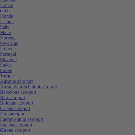
France
Grèce
Irlande
Islande
Italie
Malte
Norvège
Pays-Bas
Pologne
Portugal
Slovénie
Suède
Suisse
Turquie
Alicante aéroport
Amsterdam Schiphol aéroport
Barcelone aéroport
Bari aéroport
Bologna aéroport
Catane aéroport
Faro aéroport
Fuerteventura aéroport
Funchal aéroport
Girone aéroport