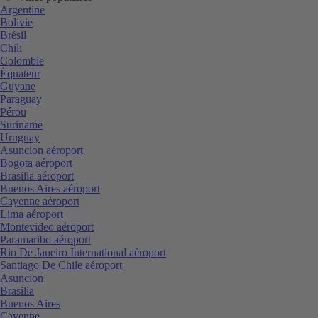
Argentine
Bolivie
Brésil
Chili
Colombie
Équateur
Guyane
Paraguay
Pérou
Suriname
Uruguay
Asuncion aéroport
Bogota aéroport
Brasilia aéroport
Buenos Aires aéroport
Cayenne aéroport
Lima aéroport
Montevideo aéroport
Paramaribo aéroport
Rio De Janeiro International aéroport
Santiago De Chile aéroport
Asuncion
Brasilia
Buenos Aires
Cayenne