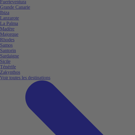
Fuerteventura
Grande Canarie
Ibiza
Lanzarote
La Palma
Madère
Majorque
Rhodes
Samos
Santorin
Sardaigne
Sicile
Ténérife
Zakynthos
Voir toutes les destinations