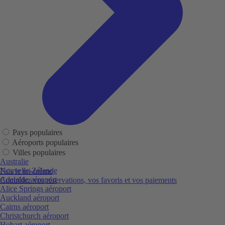
Pays populaires
Aéroports populaires
Villes populaires
Australie
Nouvelle-Zélande
Fais le toi-même
Adelaide aéroport
Contrôlez vos réservations, vos favoris et vos paiements
Alice Springs aéroport
Auckland aéroport
Cairns aéroport
Christchurch aéroport
Hobart aéroport