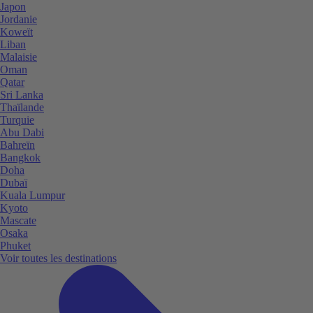
Japon
Jordanie
Koweït
Liban
Malaisie
Oman
Qatar
Sri Lanka
Thaïlande
Turquie
Abu Dabi
Bahreïn
Bangkok
Doha
Dubaï
Kuala Lumpur
Kyoto
Mascate
Osaka
Phuket
Voir toutes les destinations