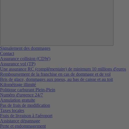
Signalement des dommages
Contact
Assurance collision (CDW)
Assurance vol (TP)
Une assurance RC (complémentaire) de minimum 10 millions d'euros
Remboursement de la franchise en cas de dommage et de vol
Bris de glace, dommages aux pneus, au bas de caisse et au toit
Kilométrage illimité
Politique carburant Plein-Plein
Numéro d'urgence 24/7
Annulation gratuite
Pas de frais de modification
Taxes locales
Frais de livraison à l'aéroport
Assistance dépannage
Perte et endommagement