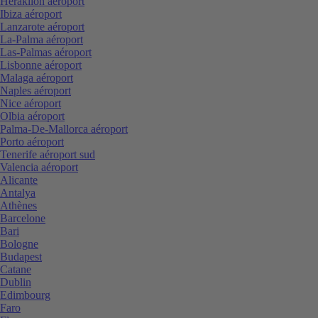
Heraklion aéroport
Ibiza aéroport
Lanzarote aéroport
La-Palma aéroport
Las-Palmas aéroport
Lisbonne aéroport
Malaga aéroport
Naples aéroport
Nice aéroport
Olbia aéroport
Palma-De-Mallorca aéroport
Porto aéroport
Tenerife aéroport sud
Valencia aéroport
Alicante
Antalya
Athènes
Barcelone
Bari
Bologne
Budapest
Catane
Dublin
Edimbourg
Faro