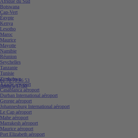
Afrique du Sud
Botswana
Cap-Vert
Égypte
Kenya
Lesotho
Maroc
Maurice
Mayotte
Namibie
Réunion
Seychelles
Tanzanie
Tunisie
Zimbabwe
01 70 70 96 53
Agadir aéroport
Jusqu’à 17:30
Casablanca aéroport
Durban International aéroport
George aéroport
Johannesburg International aéroport
Le Cap aéroport
Mahe aéroport
Marrakesh aéroport
Maurice aéroport
Port Elizabeth aéroport