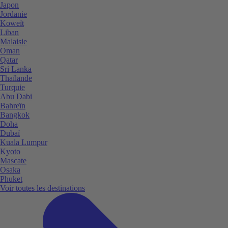
Japon
Jordanie
Koweït
Liban
Malaisie
Oman
Qatar
Sri Lanka
Thaïlande
Turquie
Abu Dabi
Bahreïn
Bangkok
Doha
Dubaï
Kuala Lumpur
Kyoto
Mascate
Osaka
Phuket
Voir toutes les destinations