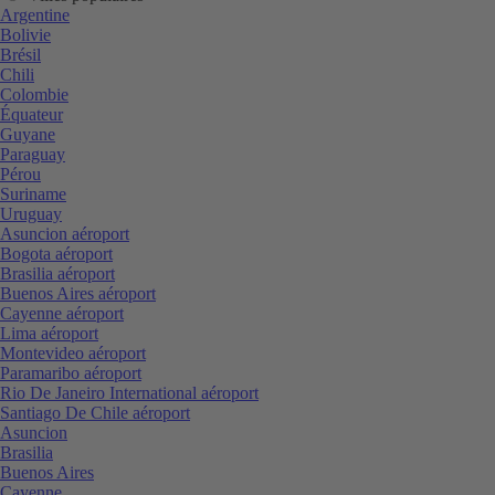
Argentine
Bolivie
Brésil
Chili
Colombie
Équateur
Guyane
Paraguay
Pérou
Suriname
Uruguay
Asuncion aéroport
Bogota aéroport
Brasilia aéroport
Buenos Aires aéroport
Cayenne aéroport
Lima aéroport
Montevideo aéroport
Paramaribo aéroport
Rio De Janeiro International aéroport
Santiago De Chile aéroport
Asuncion
Brasilia
Buenos Aires
Cayenne