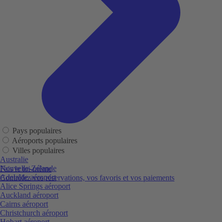
Pays populaires
Aéroports populaires
Villes populaires
Australie
Nouvelle-Zélande
Fais le toi-même
Adelaide aéroport
Contrôlez vos réservations, vos favoris et vos paiements
Alice Springs aéroport
Auckland aéroport
Cairns aéroport
Christchurch aéroport
Hobart aéroport