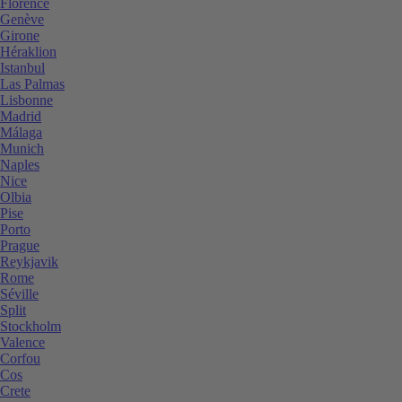
Florence
Genève
Girone
Héraklion
Istanbul
Las Palmas
Lisbonne
Madrid
Málaga
Munich
Naples
Nice
Olbia
Pise
Porto
Prague
Reykjavik
Rome
Séville
Split
Stockholm
Valence
Corfou
Cos
Crete