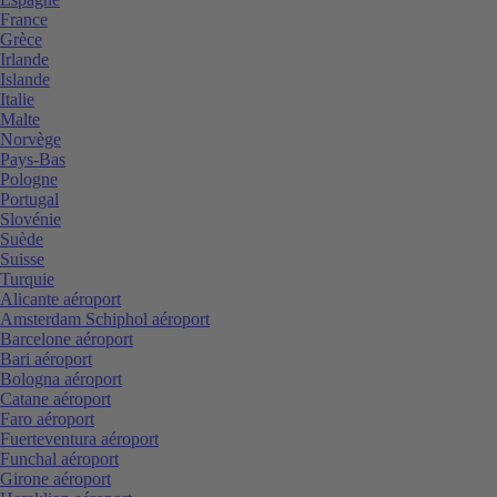
France
Grèce
Irlande
Islande
Italie
Malte
Norvège
Pays-Bas
Pologne
Portugal
Slovénie
Suède
Suisse
Turquie
Alicante aéroport
Amsterdam Schiphol aéroport
Barcelone aéroport
Bari aéroport
Bologna aéroport
Catane aéroport
Faro aéroport
Fuerteventura aéroport
Funchal aéroport
Girone aéroport