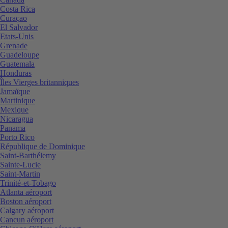
Costa Rica
Curaçao
El Salvador
Etats-Unis
Grenade
Guadeloupe
Guatemala
Honduras
Îles Vierges britanniques
Jamaïque
Martinique
Mexique
Nicaragua
Panama
Porto Rico
République de Dominique
Saint-Barthélemy
Sainte-Lucie
Saint-Martin
Trinité-et-Tobago
Atlanta aéroport
Boston aéroport
Calgary aéroport
Cancun aéroport