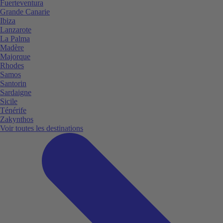
Fuerteventura
Grande Canarie
Ibiza
Lanzarote
La Palma
Madère
Majorque
Rhodes
Samos
Santorin
Sardaigne
Sicile
Ténérife
Zakynthos
Voir toutes les destinations