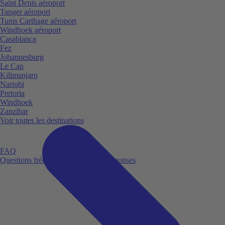
Saint Denis aéroport
Tanger aéroport
Tunis Carthage aéroport
Windhoek aéroport
Casablanca
Fez
Johannesburg
Le Cap
Kilimanjaro
Nariobi
Pretoria
Windhoek
Zanzibar
Voir toutes les destinations
FAQ
Questions fréquemment posées et réponses