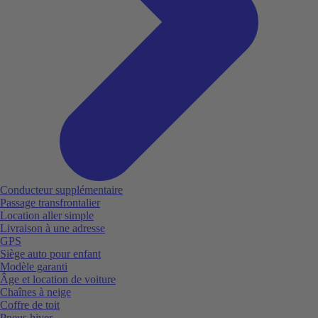
Conducteur supplémentaire
Passage transfrontalier
Location aller simple
Livraison à une adresse
GPS
Siège auto pour enfant
Modèle garanti
Âge et location de voiture
Chaînes à neige
Coffre de toit
Pneus hiver