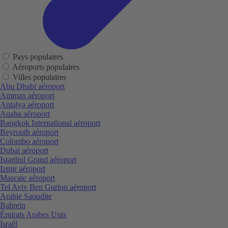
Pays populaires
Aéroports populaires
Villes populaires
Abu Dhabi aéroport
Amman aéroport
Antalya aéroport
Aqaba aéroport
Bangkok International aéroport
Beyrouth aéroport
Colombo aéroport
Dubai aéroport
Istanbul Grand aéroport
Izmir aéroport
Mascate aéroport
Tel Aviv Ben Gurion aéroport
Arabie Saoudite
Bahreïn
Émirats Arabes Unis
Israël