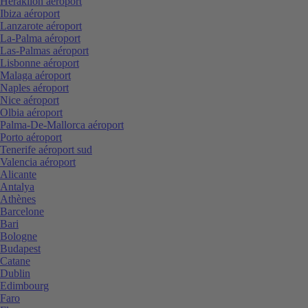
Heraklion aéroport
Ibiza aéroport
Lanzarote aéroport
La-Palma aéroport
Las-Palmas aéroport
Lisbonne aéroport
Malaga aéroport
Naples aéroport
Nice aéroport
Olbia aéroport
Palma-De-Mallorca aéroport
Porto aéroport
Tenerife aéroport sud
Valencia aéroport
Alicante
Antalya
Athènes
Barcelone
Bari
Bologne
Budapest
Catane
Dublin
Edimbourg
Faro