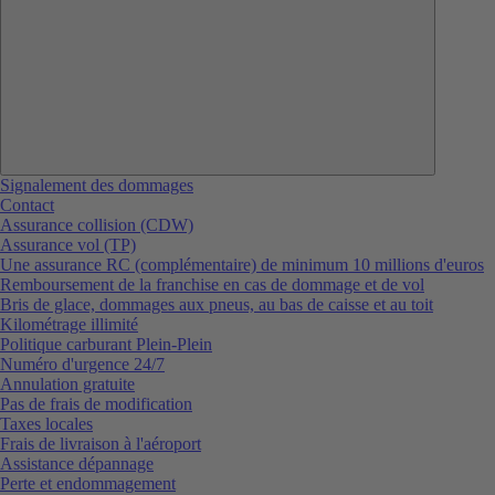
Signalement des dommages
Contact
Assurance collision (CDW)
Assurance vol (TP)
Une assurance RC (complémentaire) de minimum 10 millions d'euros
Remboursement de la franchise en cas de dommage et de vol
Bris de glace, dommages aux pneus, au bas de caisse et au toit
Kilométrage illimité
Politique carburant Plein-Plein
Numéro d'urgence 24/7
Annulation gratuite
Pas de frais de modification
Taxes locales
Frais de livraison à l'aéroport
Assistance dépannage
Perte et endommagement