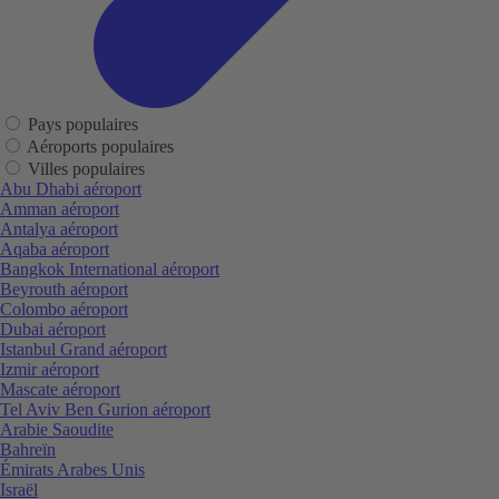
Pays populaires
Aéroports populaires
Villes populaires
Abu Dhabi aéroport
Amman aéroport
Antalya aéroport
Aqaba aéroport
Bangkok International aéroport
Beyrouth aéroport
Colombo aéroport
Dubai aéroport
Istanbul Grand aéroport
Izmir aéroport
Mascate aéroport
Tel Aviv Ben Gurion aéroport
Arabie Saoudite
Bahreïn
Émirats Arabes Unis
Israël