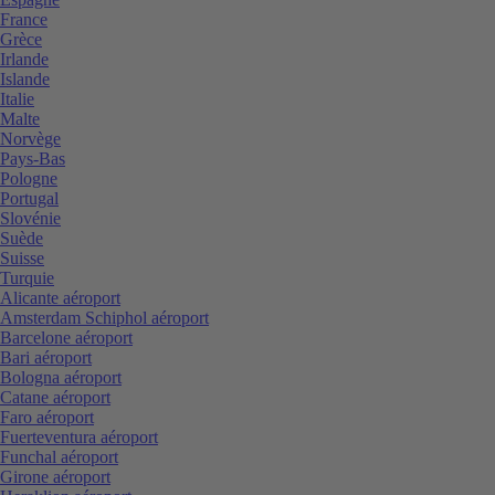
France
Grèce
Irlande
Islande
Italie
Malte
Norvège
Pays-Bas
Pologne
Portugal
Slovénie
Suède
Suisse
Turquie
Alicante aéroport
Amsterdam Schiphol aéroport
Barcelone aéroport
Bari aéroport
Bologna aéroport
Catane aéroport
Faro aéroport
Fuerteventura aéroport
Funchal aéroport
Girone aéroport