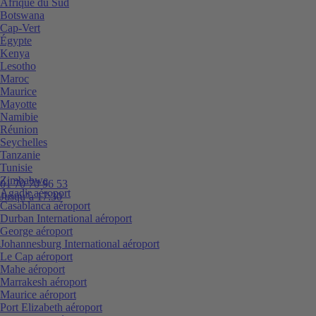
Afrique du Sud
Botswana
Cap-Vert
Égypte
Kenya
Lesotho
Maroc
Maurice
Mayotte
Namibie
Réunion
Seychelles
Tanzanie
Tunisie
Zimbabwe
01 70 70 96 53
Agadir aéroport
Jusqu’à 17:30
Casablanca aéroport
Durban International aéroport
George aéroport
Johannesburg International aéroport
Le Cap aéroport
Mahe aéroport
Marrakesh aéroport
Maurice aéroport
Port Elizabeth aéroport