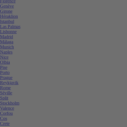
Florence
Genève
Girone
Héraklion
Istanbul
Las Palmas
Lisbonne
Madrid
Málaga
Munich
Naples
Nice
Olbia
Pise
Porto
Prague
Reykjavik
Rome
Séville
Split
Stockholm
Valence
Corfou
Cos
Crete