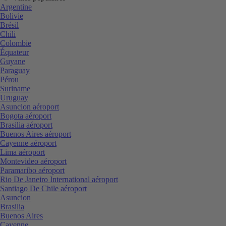
Argentine
Bolivie
Brésil
Chili
Colombie
Équateur
Guyane
Paraguay
Pérou
Suriname
Uruguay
Asuncion aéroport
Bogota aéroport
Brasilia aéroport
Buenos Aires aéroport
Cayenne aéroport
Lima aéroport
Montevideo aéroport
Paramaribo aéroport
Rio De Janeiro International aéroport
Santiago De Chile aéroport
Asuncion
Brasilia
Buenos Aires
Cayenne