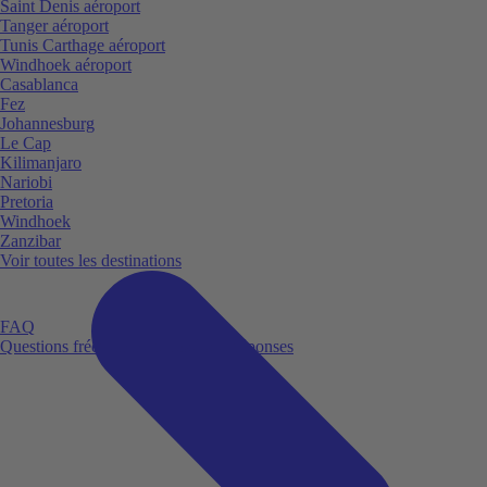
Saint Denis aéroport
Tanger aéroport
Tunis Carthage aéroport
Windhoek aéroport
Casablanca
Fez
Johannesburg
Le Cap
Kilimanjaro
Nariobi
Pretoria
Windhoek
Zanzibar
Voir toutes les destinations
FAQ
Questions fréquemment posées et réponses