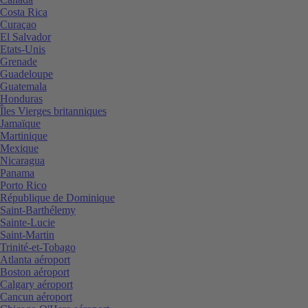
Costa Rica
Curaçao
El Salvador
Etats-Unis
Grenade
Guadeloupe
Guatemala
Honduras
Îles Vierges britanniques
Jamaïque
Martinique
Mexique
Nicaragua
Panama
Porto Rico
République de Dominique
Saint-Barthélemy
Sainte-Lucie
Saint-Martin
Trinité-et-Tobago
Atlanta aéroport
Boston aéroport
Calgary aéroport
Cancun aéroport