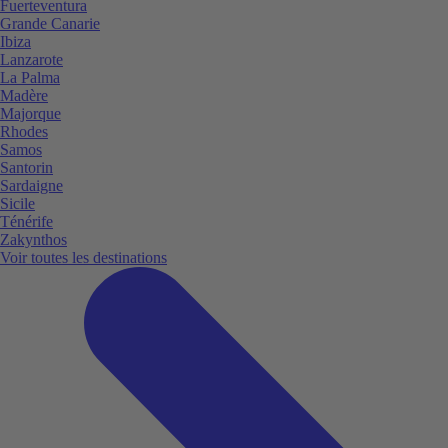
Fuerteventura
Grande Canarie
Ibiza
Lanzarote
La Palma
Madère
Majorque
Rhodes
Samos
Santorin
Sardaigne
Sicile
Ténérife
Zakynthos
Voir toutes les destinations