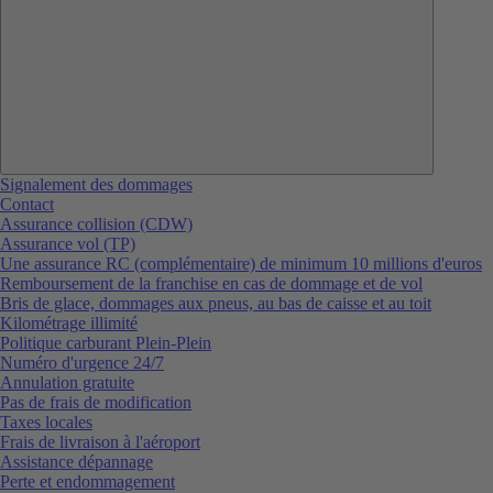
Signalement des dommages
Contact
Assurance collision (CDW)
Assurance vol (TP)
Une assurance RC (complémentaire) de minimum 10 millions d'euros
Remboursement de la franchise en cas de dommage et de vol
Bris de glace, dommages aux pneus, au bas de caisse et au toit
Kilométrage illimité
Politique carburant Plein-Plein
Numéro d'urgence 24/7
Annulation gratuite
Pas de frais de modification
Taxes locales
Frais de livraison à l'aéroport
Assistance dépannage
Perte et endommagement