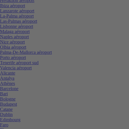
Heraklion aéroport
Ibiza aéroport
Lanzarote aéroport
La-Palma aéroport
Las-Palmas aéroport
Lisbonne aéroport
Malaga aéroport
Naples aéroport
Nice aéroport
Olbia aéroport
Palma-De-Mallorca aéroport
Porto aéroport
Tenerife aéroport sud
Valencia aéroport
Alicante
Antalya
Athènes
Barcelone
Bari
Bologne
Budapest
Catane
Dublin
Edimbourg
Faro