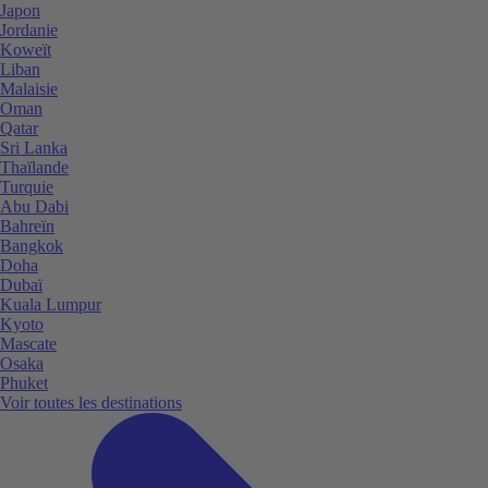
Japon
Jordanie
Koweït
Liban
Malaisie
Oman
Qatar
Sri Lanka
Thaïlande
Turquie
Abu Dabi
Bahreïn
Bangkok
Doha
Dubaï
Kuala Lumpur
Kyoto
Mascate
Osaka
Phuket
Voir toutes les destinations