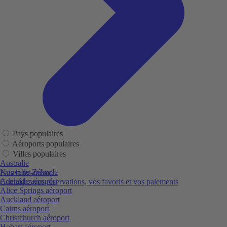
Pays populaires
Aéroports populaires
Villes populaires
Australie
Nouvelle-Zélande
Fais le toi-même
Adelaide aéroport
Contrôlez vos réservations, vos favoris et vos paiements
Alice Springs aéroport
Auckland aéroport
Cairns aéroport
Christchurch aéroport
Hobart aéroport