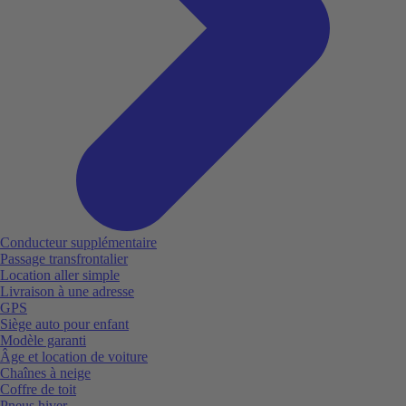
Conducteur supplémentaire
Passage transfrontalier
Location aller simple
Livraison à une adresse
GPS
Siège auto pour enfant
Modèle garanti
Âge et location de voiture
Chaînes à neige
Coffre de toit
Pneus hiver