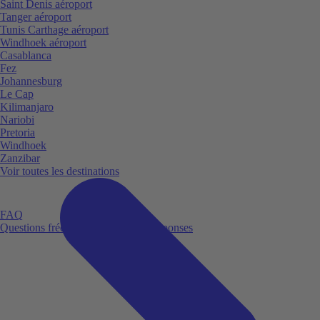
Saint Denis aéroport
Tanger aéroport
Tunis Carthage aéroport
Windhoek aéroport
Casablanca
Fez
Johannesburg
Le Cap
Kilimanjaro
Nariobi
Pretoria
Windhoek
Zanzibar
Voir toutes les destinations
FAQ
Questions fréquemment posées et réponses