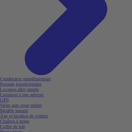
Conducteur supplémentaire
Passage transfrontalier
Location aller simple
Livraison à une adresse
GPS
Siège auto pour enfant
Modèle garanti
Âge et location de voiture
Chaînes à neige
Coffre de toit
Pneus hiver