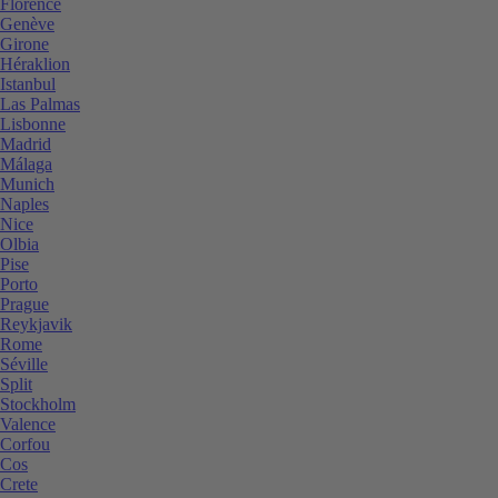
Florence
Genève
Girone
Héraklion
Istanbul
Las Palmas
Lisbonne
Madrid
Málaga
Munich
Naples
Nice
Olbia
Pise
Porto
Prague
Reykjavik
Rome
Séville
Split
Stockholm
Valence
Corfou
Cos
Crete