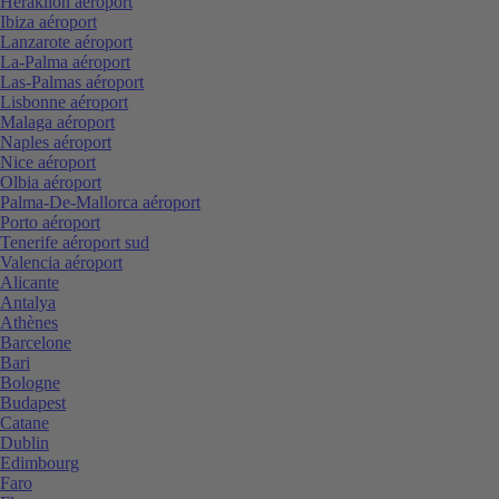
Heraklion aéroport
Ibiza aéroport
Lanzarote aéroport
La-Palma aéroport
Las-Palmas aéroport
Lisbonne aéroport
Malaga aéroport
Naples aéroport
Nice aéroport
Olbia aéroport
Palma-De-Mallorca aéroport
Porto aéroport
Tenerife aéroport sud
Valencia aéroport
Alicante
Antalya
Athènes
Barcelone
Bari
Bologne
Budapest
Catane
Dublin
Edimbourg
Faro