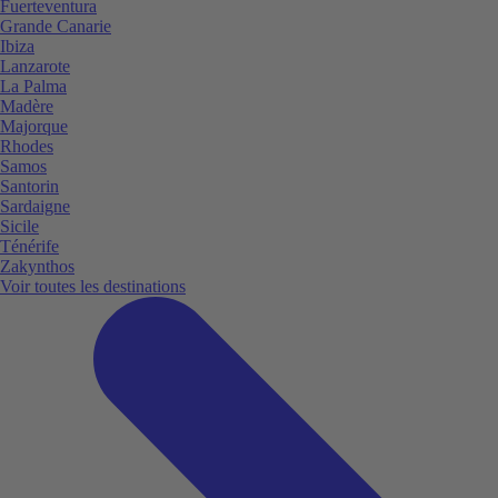
Fuerteventura
Grande Canarie
Ibiza
Lanzarote
La Palma
Madère
Majorque
Rhodes
Samos
Santorin
Sardaigne
Sicile
Ténérife
Zakynthos
Voir toutes les destinations