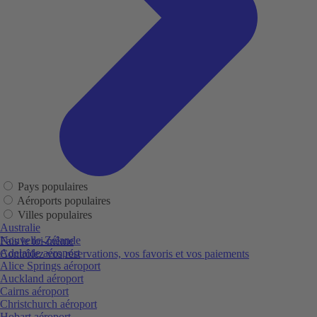
Pays populaires
Aéroports populaires
Villes populaires
Australie
Nouvelle-Zélande
Fais le toi-même
Adelaide aéroport
Contrôlez vos réservations, vos favoris et vos paiements
Alice Springs aéroport
Auckland aéroport
Cairns aéroport
Christchurch aéroport
Hobart aéroport