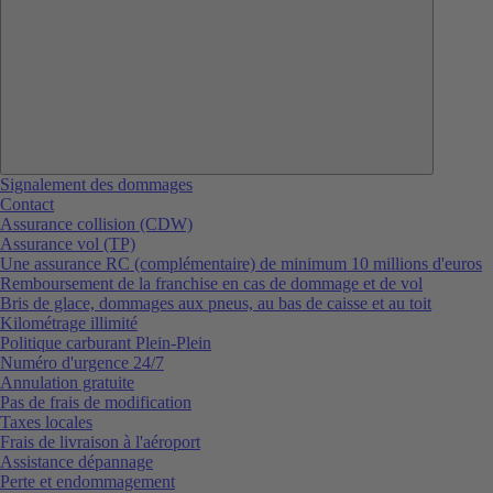
Signalement des dommages
Contact
Assurance collision (CDW)
Assurance vol (TP)
Une assurance RC (complémentaire) de minimum 10 millions d'euros
Remboursement de la franchise en cas de dommage et de vol
Bris de glace, dommages aux pneus, au bas de caisse et au toit
Kilométrage illimité
Politique carburant Plein-Plein
Numéro d'urgence 24/7
Annulation gratuite
Pas de frais de modification
Taxes locales
Frais de livraison à l'aéroport
Assistance dépannage
Perte et endommagement