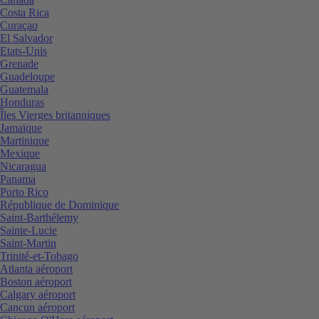
Costa Rica
Curaçao
El Salvador
Etats-Unis
Grenade
Guadeloupe
Guatemala
Honduras
Îles Vierges britanniques
Jamaïque
Martinique
Mexique
Nicaragua
Panama
Porto Rico
République de Dominique
Saint-Barthélemy
Sainte-Lucie
Saint-Martin
Trinité-et-Tobago
Atlanta aéroport
Boston aéroport
Calgary aéroport
Cancun aéroport