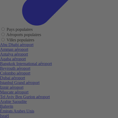
Pays populaires
Aéroports populaires
Villes populaires
Abu Dhabi aéroport
Amman aéroport
Antalya aéroport
Aqaba aéroport
Bangkok International aéroport
Beyrouth aéroport
Colombo aéroport
Dubai aéroport
Istanbul Grand aéroport
Izmir aéroport
Mascate aéroport
Tel Aviv Ben Gurion aéroport
Arabie Saoudite
Bahreïn
Émirats Arabes Unis
Israël