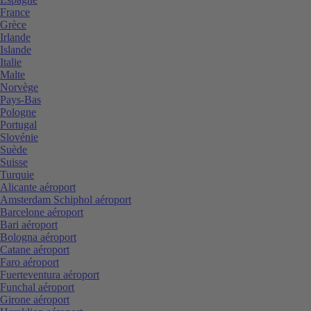
France
Grèce
Irlande
Islande
Italie
Malte
Norvège
Pays-Bas
Pologne
Portugal
Slovénie
Suède
Suisse
Turquie
Alicante aéroport
Amsterdam Schiphol aéroport
Barcelone aéroport
Bari aéroport
Bologna aéroport
Catane aéroport
Faro aéroport
Fuerteventura aéroport
Funchal aéroport
Girone aéroport