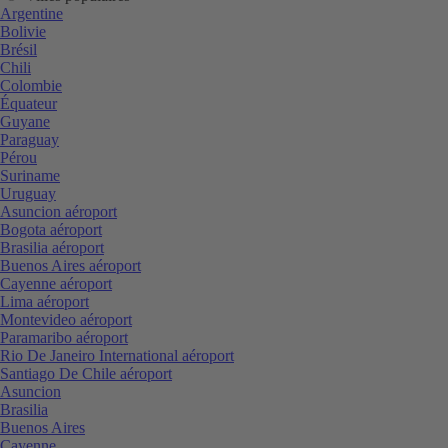
Argentine
Bolivie
Brésil
Chili
Colombie
Équateur
Guyane
Paraguay
Pérou
Suriname
Uruguay
Asuncion aéroport
Bogota aéroport
Brasilia aéroport
Buenos Aires aéroport
Cayenne aéroport
Lima aéroport
Montevideo aéroport
Paramaribo aéroport
Rio De Janeiro International aéroport
Santiago De Chile aéroport
Asuncion
Brasilia
Buenos Aires
Cayenne