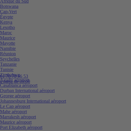
Afrique du Sud
Botswana
Cap-Vert
Égypte
Kenya
Lesotho
Maroc
Maurice
Mayotte
Namibie
Réunion
Seychelles
Tanzanie
Tunisie
Zimbabwe
01 70 70 96 53
Agadir aéroport
à partir de 09:00
Casablanca aéroport
Durban International aéroport
George aéroport
Johannesburg International aéroport
Le Cap aéroport
Mahe aéroport
Marrakesh aéroport
Maurice aéroport
Port Elizabeth aéroport