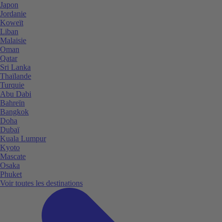
Japon
Jordanie
Koweït
Liban
Malaisie
Oman
Qatar
Sri Lanka
Thaïlande
Turquie
Abu Dabi
Bahreïn
Bangkok
Doha
Dubaï
Kuala Lumpur
Kyoto
Mascate
Osaka
Phuket
Voir toutes les destinations