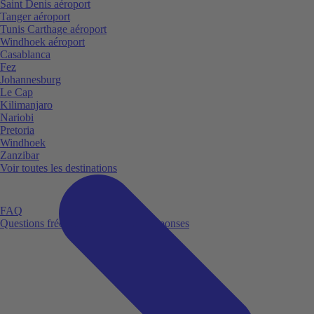
Saint Denis aéroport
Tanger aéroport
Tunis Carthage aéroport
Windhoek aéroport
Casablanca
Fez
Johannesburg
Le Cap
Kilimanjaro
Nariobi
Pretoria
Windhoek
Zanzibar
Voir toutes les destinations
FAQ
Questions fréquemment posées et réponses