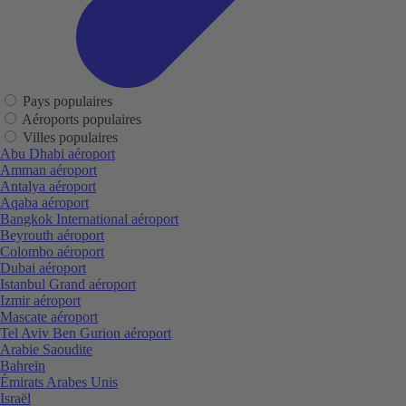
Pays populaires
Aéroports populaires
Villes populaires
Abu Dhabi aéroport
Amman aéroport
Antalya aéroport
Aqaba aéroport
Bangkok International aéroport
Beyrouth aéroport
Colombo aéroport
Dubai aéroport
Istanbul Grand aéroport
Izmir aéroport
Mascate aéroport
Tel Aviv Ben Gurion aéroport
Arabie Saoudite
Bahreïn
Émirats Arabes Unis
Israël