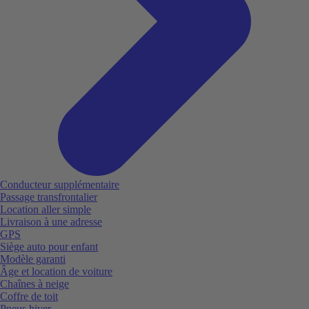
Conducteur supplémentaire
Passage transfrontalier
Location aller simple
Livraison à une adresse
GPS
Siège auto pour enfant
Modèle garanti
Âge et location de voiture
Chaînes à neige
Coffre de toit
Pneus hiver