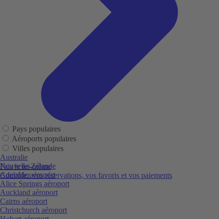
Pays populaires
Aéroports populaires
Villes populaires
Australie
Nouvelle-Zélande
Fais le toi-même
Adelaide aéroport
Contrôlez vos réservations, vos favoris et vos paiements
Alice Springs aéroport
Auckland aéroport
Cairns aéroport
Christchurch aéroport
Hobart aéroport