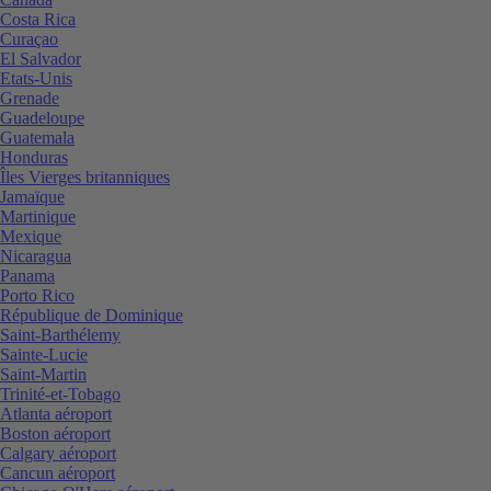
Costa Rica
Curaçao
El Salvador
Etats-Unis
Grenade
Guadeloupe
Guatemala
Honduras
Îles Vierges britanniques
Jamaïque
Martinique
Mexique
Nicaragua
Panama
Porto Rico
République de Dominique
Saint-Barthélemy
Sainte-Lucie
Saint-Martin
Trinité-et-Tobago
Atlanta aéroport
Boston aéroport
Calgary aéroport
Cancun aéroport