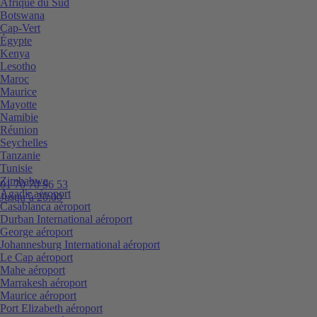
Afrique du Sud
Botswana
Cap-Vert
Égypte
Kenya
Lesotho
Maroc
Maurice
Mayotte
Namibie
Réunion
Seychelles
Tanzanie
Tunisie
Zimbabwe
01 70 70 96 53
Agadir aéroport
Jusqu’à 20:00
Casablanca aéroport
Durban International aéroport
George aéroport
Johannesburg International aéroport
Le Cap aéroport
Mahe aéroport
Marrakesh aéroport
Maurice aéroport
Port Elizabeth aéroport