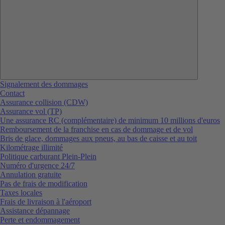
Signalement des dommages
Contact
Assurance collision (CDW)
Assurance vol (TP)
Une assurance RC (complémentaire) de minimum 10 millions d'euros
Remboursement de la franchise en cas de dommage et de vol
Bris de glace, dommages aux pneus, au bas de caisse et au toit
Kilométrage illimité
Politique carburant Plein-Plein
Numéro d'urgence 24/7
Annulation gratuite
Pas de frais de modification
Taxes locales
Frais de livraison à l'aéroport
Assistance dépannage
Perte et endommagement