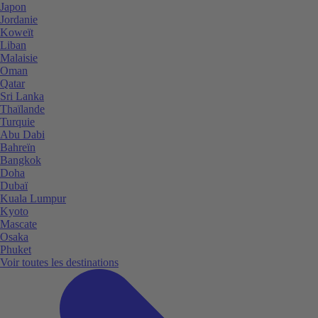
Japon
Jordanie
Koweït
Liban
Malaisie
Oman
Qatar
Sri Lanka
Thaïlande
Turquie
Abu Dabi
Bahreïn
Bangkok
Doha
Dubaï
Kuala Lumpur
Kyoto
Mascate
Osaka
Phuket
Voir toutes les destinations