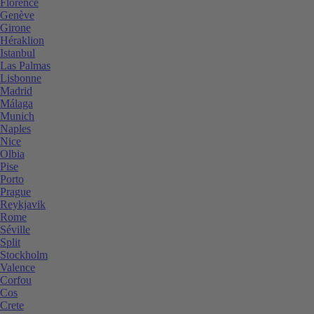
Florence
Genève
Girone
Héraklion
Istanbul
Las Palmas
Lisbonne
Madrid
Málaga
Munich
Naples
Nice
Olbia
Pise
Porto
Prague
Reykjavik
Rome
Séville
Split
Stockholm
Valence
Corfou
Cos
Crete