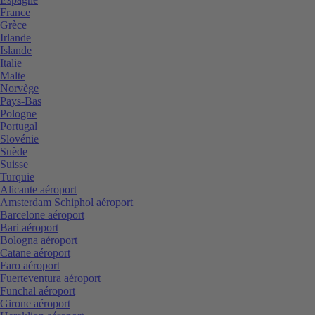
France
Grèce
Irlande
Islande
Italie
Malte
Norvège
Pays-Bas
Pologne
Portugal
Slovénie
Suède
Suisse
Turquie
Alicante aéroport
Amsterdam Schiphol aéroport
Barcelone aéroport
Bari aéroport
Bologna aéroport
Catane aéroport
Faro aéroport
Fuerteventura aéroport
Funchal aéroport
Girone aéroport