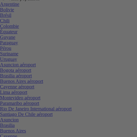
Argentine
Bolivie
Brésil
Chili
Colombie
Équateur
Guyane
Paraguay
Pérou
Suriname
Uruguay
Asuncion aéroport
Bogota aéroport
Brasilia aéroport
Buenos Aires aéroport
Cayenne aéroport
Lima aéroport
Montevideo aéroport
Paramaribo aéroport
Rio De Janeiro International aéroport
Santiago De Chile aéroport
Asuncion
Brasilia
Buenos Aires
Cayenne