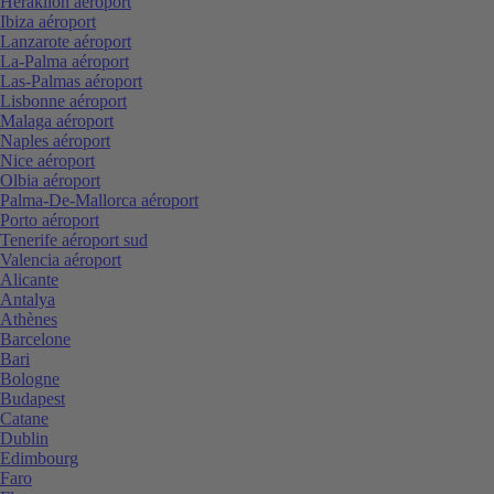
Heraklion aéroport
Ibiza aéroport
Lanzarote aéroport
La-Palma aéroport
Las-Palmas aéroport
Lisbonne aéroport
Malaga aéroport
Naples aéroport
Nice aéroport
Olbia aéroport
Palma-De-Mallorca aéroport
Porto aéroport
Tenerife aéroport sud
Valencia aéroport
Alicante
Antalya
Athènes
Barcelone
Bari
Bologne
Budapest
Catane
Dublin
Edimbourg
Faro