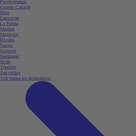
Fuerteventura
Grande Canarie
Ibiza
Lanzarote
La Palma
Madère
Majorque
Rhodes
Samos
Santorin
Sardaigne
Sicile
Ténérife
Zakynthos
Voir toutes les destinations