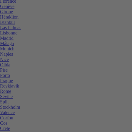
Florence
Genève
Girone
Héraklion
Istanbul
Las Palmas
Lisbonne
Madrid
Málaga
Munich
Naples
Nice
Olbia
Pise
Porto
Prague
Reykjavik
Rome
Séville
Split
Stockholm
Valence
Corfou
Cos
Crete