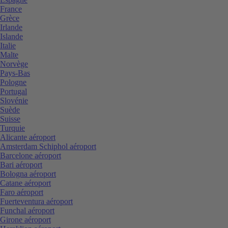
France
Grèce
Irlande
Islande
Italie
Malte
Norvège
Pays-Bas
Pologne
Portugal
Slovénie
Suède
Suisse
Turquie
Alicante aéroport
Amsterdam Schiphol aéroport
Barcelone aéroport
Bari aéroport
Bologna aéroport
Catane aéroport
Faro aéroport
Fuerteventura aéroport
Funchal aéroport
Girone aéroport