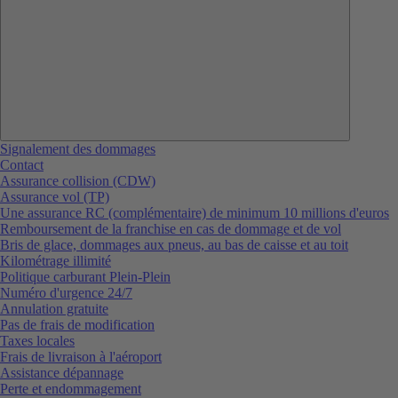
Signalement des dommages
Contact
Assurance collision (CDW)
Assurance vol (TP)
Une assurance RC (complémentaire) de minimum 10 millions d'euros
Remboursement de la franchise en cas de dommage et de vol
Bris de glace, dommages aux pneus, au bas de caisse et au toit
Kilométrage illimité
Politique carburant Plein-Plein
Numéro d'urgence 24/7
Annulation gratuite
Pas de frais de modification
Taxes locales
Frais de livraison à l'aéroport
Assistance dépannage
Perte et endommagement