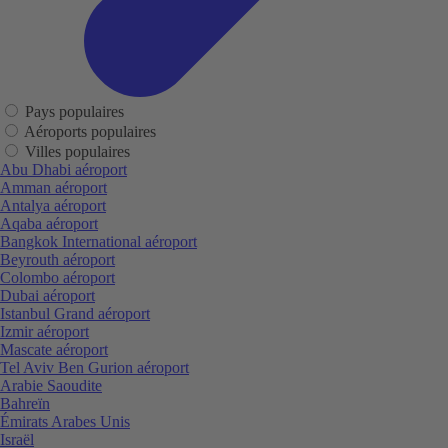
Pays populaires
Aéroports populaires
Villes populaires
Abu Dhabi aéroport
Amman aéroport
Antalya aéroport
Aqaba aéroport
Bangkok International aéroport
Beyrouth aéroport
Colombo aéroport
Dubai aéroport
Istanbul Grand aéroport
Izmir aéroport
Mascate aéroport
Tel Aviv Ben Gurion aéroport
Arabie Saoudite
Bahreïn
Émirats Arabes Unis
Israël