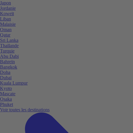
Japon
Jordanie
Koweït
Liban
Malaisie
Oman
Qatar
Sri Lanka
Thaïlande
Turquie
Abu Dabi
Bahreïn
Bangkok
Doha
Dubaï
Kuala Lumpur
Kyoto
Mascate
Osaka
Phuket
Voir toutes les destinations