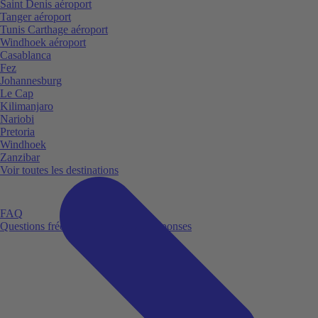
Saint Denis aéroport
Tanger aéroport
Tunis Carthage aéroport
Windhoek aéroport
Casablanca
Fez
Johannesburg
Le Cap
Kilimanjaro
Nariobi
Pretoria
Windhoek
Zanzibar
Voir toutes les destinations
FAQ
Questions fréquemment posées et réponses