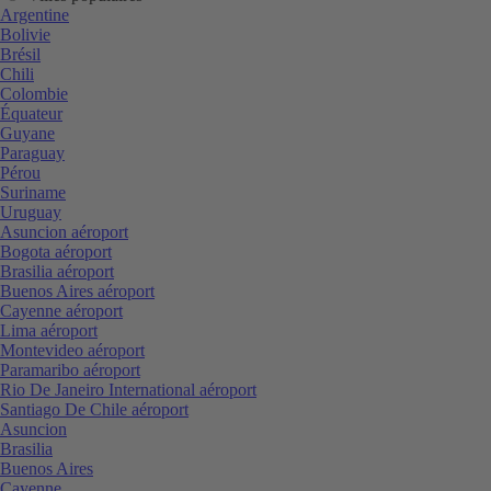
Argentine
Bolivie
Brésil
Chili
Colombie
Équateur
Guyane
Paraguay
Pérou
Suriname
Uruguay
Asuncion aéroport
Bogota aéroport
Brasilia aéroport
Buenos Aires aéroport
Cayenne aéroport
Lima aéroport
Montevideo aéroport
Paramaribo aéroport
Rio De Janeiro International aéroport
Santiago De Chile aéroport
Asuncion
Brasilia
Buenos Aires
Cayenne