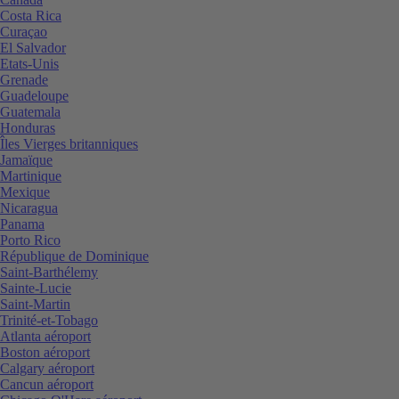
Costa Rica
Curaçao
El Salvador
Etats-Unis
Grenade
Guadeloupe
Guatemala
Honduras
Îles Vierges britanniques
Jamaïque
Martinique
Mexique
Nicaragua
Panama
Porto Rico
République de Dominique
Saint-Barthélemy
Sainte-Lucie
Saint-Martin
Trinité-et-Tobago
Atlanta aéroport
Boston aéroport
Calgary aéroport
Cancun aéroport