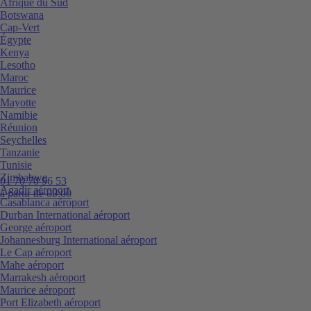
Afrique du Sud
Botswana
Cap-Vert
Égypte
Kenya
Lesotho
Maroc
Maurice
Mayotte
Namibie
Réunion
Seychelles
Tanzanie
Tunisie
Zimbabwe
01 70 70 96 53
Agadir aéroport
à partir de 09:00
Casablanca aéroport
Durban International aéroport
George aéroport
Johannesburg International aéroport
Le Cap aéroport
Mahe aéroport
Marrakesh aéroport
Maurice aéroport
Port Elizabeth aéroport