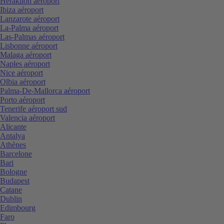
Heraklion aéroport
Ibiza aéroport
Lanzarote aéroport
La-Palma aéroport
Las-Palmas aéroport
Lisbonne aéroport
Malaga aéroport
Naples aéroport
Nice aéroport
Olbia aéroport
Palma-De-Mallorca aéroport
Porto aéroport
Tenerife aéroport sud
Valencia aéroport
Alicante
Antalya
Athènes
Barcelone
Bari
Bologne
Budapest
Catane
Dublin
Edimbourg
Faro