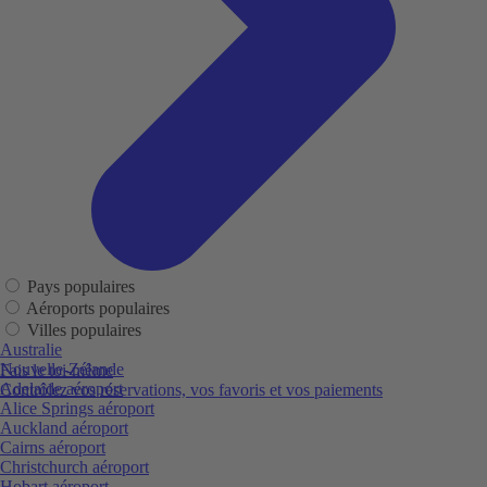
Pays populaires
Aéroports populaires
Villes populaires
Australie
Nouvelle-Zélande
Fais le toi-même
Adelaide aéroport
Contrôlez vos réservations, vos favoris et vos paiements
Alice Springs aéroport
Auckland aéroport
Cairns aéroport
Christchurch aéroport
Hobart aéroport