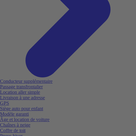
Conducteur supplémentaire
Passage transfrontalier
Location aller simple
Livraison à une adresse
GPS
Siège auto pour enfant
Modèle garanti
Âge et location de voiture
Chaînes à neige
Coffre de toit
Pneus hiver