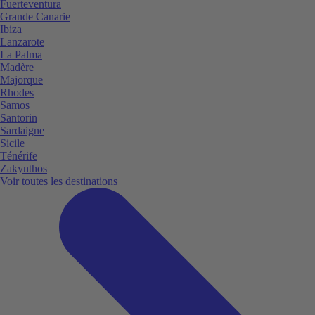
Fuerteventura
Grande Canarie
Ibiza
Lanzarote
La Palma
Madère
Majorque
Rhodes
Samos
Santorin
Sardaigne
Sicile
Ténérife
Zakynthos
Voir toutes les destinations