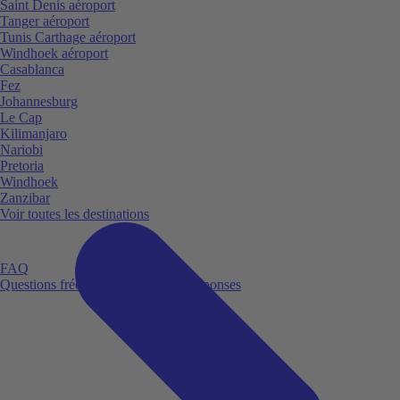
Saint Denis aéroport
Tanger aéroport
Tunis Carthage aéroport
Windhoek aéroport
Casablanca
Fez
Johannesburg
Le Cap
Kilimanjaro
Nariobi
Pretoria
Windhoek
Zanzibar
Voir toutes les destinations
FAQ
Questions fréquemment posées et réponses