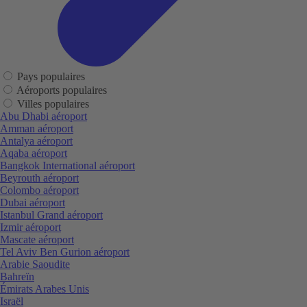
Pays populaires
Aéroports populaires
Villes populaires
Abu Dhabi aéroport
Amman aéroport
Antalya aéroport
Aqaba aéroport
Bangkok International aéroport
Beyrouth aéroport
Colombo aéroport
Dubai aéroport
Istanbul Grand aéroport
Izmir aéroport
Mascate aéroport
Tel Aviv Ben Gurion aéroport
Arabie Saoudite
Bahreïn
Émirats Arabes Unis
Israël