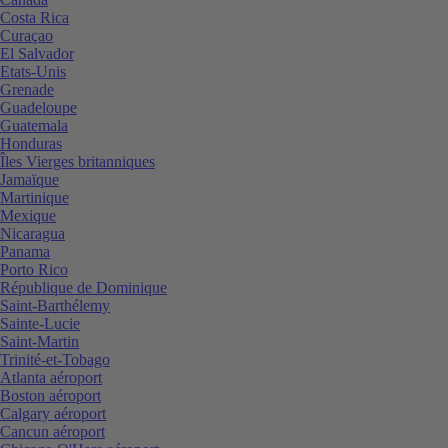
Costa Rica
Curaçao
El Salvador
Etats-Unis
Grenade
Guadeloupe
Guatemala
Honduras
Îles Vierges britanniques
Jamaïque
Martinique
Mexique
Nicaragua
Panama
Porto Rico
République de Dominique
Saint-Barthélemy
Sainte-Lucie
Saint-Martin
Trinité-et-Tobago
Atlanta aéroport
Boston aéroport
Calgary aéroport
Cancun aéroport