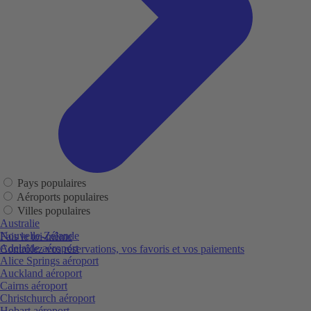
Pays populaires
Aéroports populaires
Villes populaires
Australie
Nouvelle-Zélande
Fais le toi-même
Adelaide aéroport
Contrôlez vos réservations, vos favoris et vos paiements
Alice Springs aéroport
Auckland aéroport
Cairns aéroport
Christchurch aéroport
Hobart aéroport