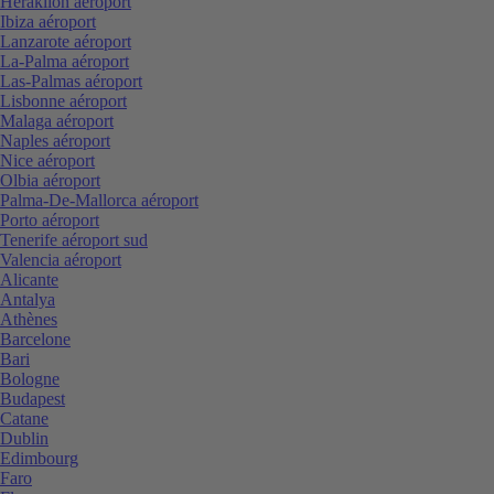
Heraklion aéroport
Ibiza aéroport
Lanzarote aéroport
La-Palma aéroport
Las-Palmas aéroport
Lisbonne aéroport
Malaga aéroport
Naples aéroport
Nice aéroport
Olbia aéroport
Palma-De-Mallorca aéroport
Porto aéroport
Tenerife aéroport sud
Valencia aéroport
Alicante
Antalya
Athènes
Barcelone
Bari
Bologne
Budapest
Catane
Dublin
Edimbourg
Faro