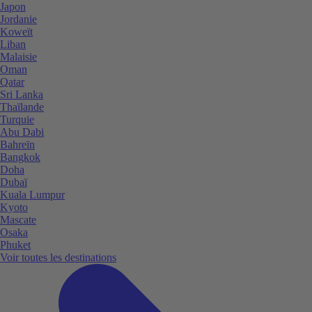
Japon
Jordanie
Koweït
Liban
Malaisie
Oman
Qatar
Sri Lanka
Thaïlande
Turquie
Abu Dabi
Bahreïn
Bangkok
Doha
Dubaï
Kuala Lumpur
Kyoto
Mascate
Osaka
Phuket
Voir toutes les destinations