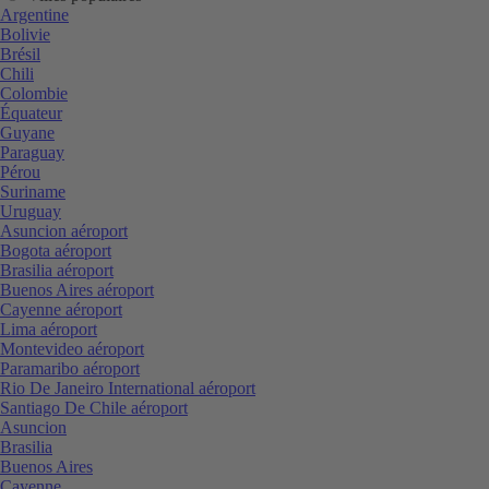
Argentine
Bolivie
Brésil
Chili
Colombie
Équateur
Guyane
Paraguay
Pérou
Suriname
Uruguay
Asuncion aéroport
Bogota aéroport
Brasilia aéroport
Buenos Aires aéroport
Cayenne aéroport
Lima aéroport
Montevideo aéroport
Paramaribo aéroport
Rio De Janeiro International aéroport
Santiago De Chile aéroport
Asuncion
Brasilia
Buenos Aires
Cayenne