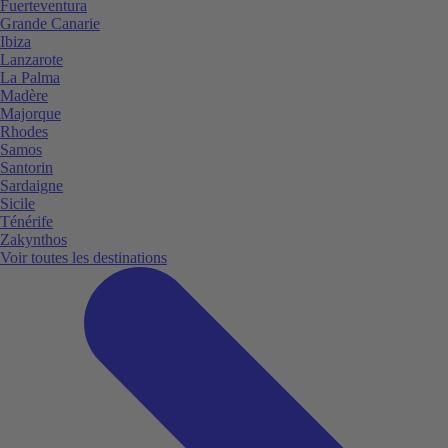
Fuerteventura
Grande Canarie
Ibiza
Lanzarote
La Palma
Madère
Majorque
Rhodes
Samos
Santorin
Sardaigne
Sicile
Ténérife
Zakynthos
Voir toutes les destinations