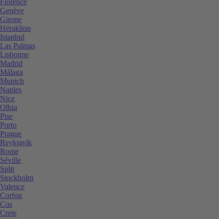
Florence
Genève
Girone
Héraklion
Istanbul
Las Palmas
Lisbonne
Madrid
Málaga
Munich
Naples
Nice
Olbia
Pise
Porto
Prague
Reykjavik
Rome
Séville
Split
Stockholm
Valence
Corfou
Cos
Crete