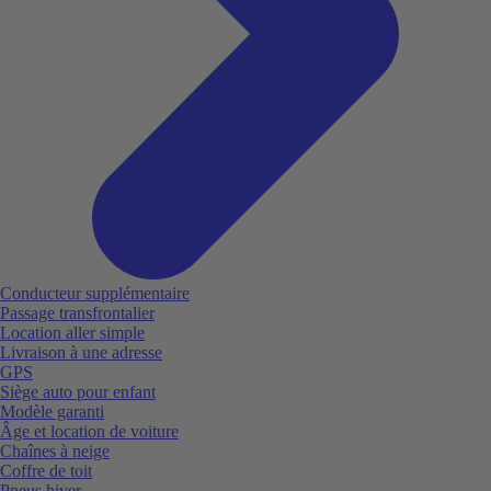
Conducteur supplémentaire
Passage transfrontalier
Location aller simple
Livraison à une adresse
GPS
Siège auto pour enfant
Modèle garanti
Âge et location de voiture
Chaînes à neige
Coffre de toit
Pneus hiver