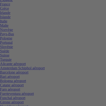
France
Grèce
Irlande
Islande
Italie
Malte
Norvège
Pays-Bas
Pologne
Portugal
Slovénie
Suède
Suisse
Turquie
Alicante aéroport
Amsterdam Schiphol aéroport
Barcelone aéroport
Bari aéroport
Bologna aéroport
Catane aéroport
Faro aéroport
Fuerteventura aéroport
Funchal aéroport
Girone aéroport