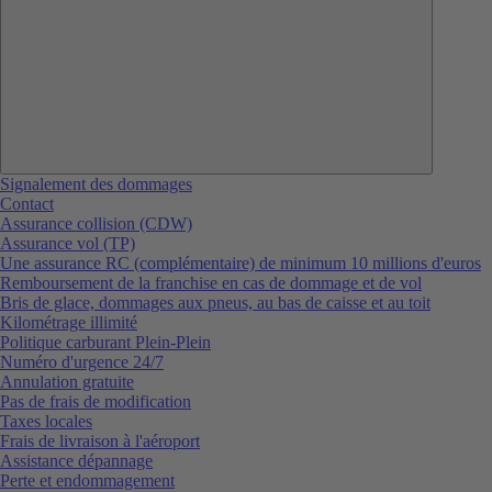
Signalement des dommages
Contact
Assurance collision (CDW)
Assurance vol (TP)
Une assurance RC (complémentaire) de minimum 10 millions d'euros
Remboursement de la franchise en cas de dommage et de vol
Bris de glace, dommages aux pneus, au bas de caisse et au toit
Kilométrage illimité
Politique carburant Plein-Plein
Numéro d'urgence 24/7
Annulation gratuite
Pas de frais de modification
Taxes locales
Frais de livraison à l'aéroport
Assistance dépannage
Perte et endommagement