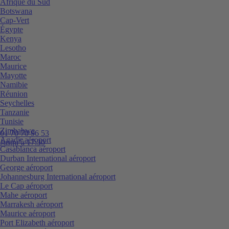
Afrique du Sud
Botswana
Cap-Vert
Égypte
Kenya
Lesotho
Maroc
Maurice
Mayotte
Namibie
Réunion
Seychelles
Tanzanie
Tunisie
Zimbabwe
01 70 70 96 53
Agadir aéroport
Jusqu’à 17:30
Casablanca aéroport
Durban International aéroport
George aéroport
Johannesburg International aéroport
Le Cap aéroport
Mahe aéroport
Marrakesh aéroport
Maurice aéroport
Port Elizabeth aéroport