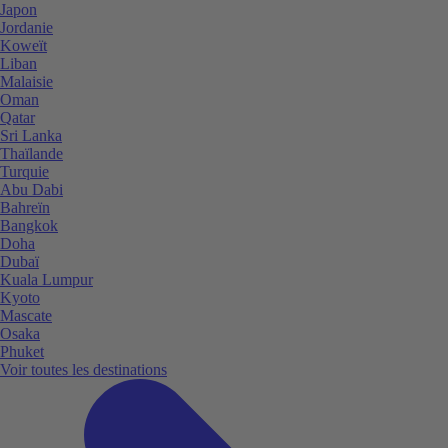
Japon
Jordanie
Koweït
Liban
Malaisie
Oman
Qatar
Sri Lanka
Thaïlande
Turquie
Abu Dabi
Bahreïn
Bangkok
Doha
Dubaï
Kuala Lumpur
Kyoto
Mascate
Osaka
Phuket
Voir toutes les destinations