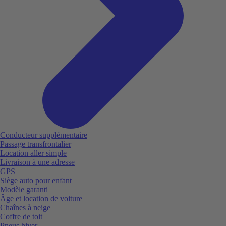
Conducteur supplémentaire
Passage transfrontalier
Location aller simple
Livraison à une adresse
GPS
Siège auto pour enfant
Modèle garanti
Âge et location de voiture
Chaînes à neige
Coffre de toit
Pneus hiver