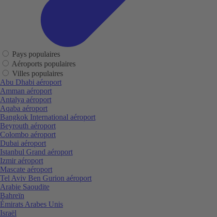
Pays populaires
Aéroports populaires
Villes populaires
Abu Dhabi aéroport
Amman aéroport
Antalya aéroport
Aqaba aéroport
Bangkok International aéroport
Beyrouth aéroport
Colombo aéroport
Dubai aéroport
Istanbul Grand aéroport
Izmir aéroport
Mascate aéroport
Tel Aviv Ben Gurion aéroport
Arabie Saoudite
Bahreïn
Émirats Arabes Unis
Israël