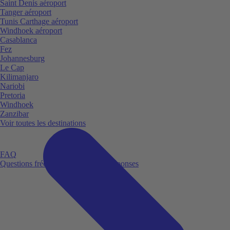
Saint Denis aéroport
Tanger aéroport
Tunis Carthage aéroport
Windhoek aéroport
Casablanca
Fez
Johannesburg
Le Cap
Kilimanjaro
Nariobi
Pretoria
Windhoek
Zanzibar
Voir toutes les destinations
FAQ
Questions fréquemment posées et réponses