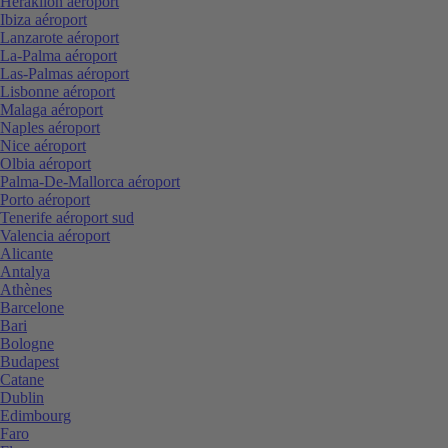
Heraklion aéroport
Ibiza aéroport
Lanzarote aéroport
La-Palma aéroport
Las-Palmas aéroport
Lisbonne aéroport
Malaga aéroport
Naples aéroport
Nice aéroport
Olbia aéroport
Palma-De-Mallorca aéroport
Porto aéroport
Tenerife aéroport sud
Valencia aéroport
Alicante
Antalya
Athènes
Barcelone
Bari
Bologne
Budapest
Catane
Dublin
Edimbourg
Faro