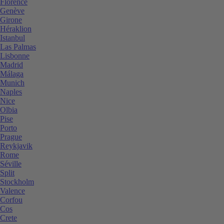
Florence
Genève
Girone
Héraklion
Istanbul
Las Palmas
Lisbonne
Madrid
Málaga
Munich
Naples
Nice
Olbia
Pise
Porto
Prague
Reykjavik
Rome
Séville
Split
Stockholm
Valence
Corfou
Cos
Crete