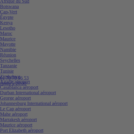
Afrique du Sud
Botswana
Cap-Vert
Égypte
Kenya
Lesotho
Maroc
Maurice
Mayotte
Namibie
Réunion
Seychelles
Tanzanie
Tunisie
Zimbabwe
01 70 70 96 53
Agadir aéroport
Jusqu’à 20:00
Casablanca aéroport
Durban International aéroport
George aéroport
Johannesburg International aéroport
Le Cap aéroport
Mahe aéroport
Marrakesh aéroport
Maurice aéroport
Port Elizabeth aéroport