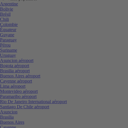
Argentine
Bolivie
Brésil
Chili
Colombie
Équateur
Guyane
Paraguay
Pérou
Suriname
Uruguay
Asuncion aéroport
Bogota aéroport
Brasilia aéroport
Buenos Aires aéroport
Cayenne aéroport
Lima aéroport
Montevideo aéroport
Paramaribo aéroport
Rio De Janeiro International aéroport
Santiago De Chile aéroport
Asuncion
Brasilia
Buenos Aires
Cayenne