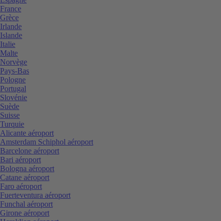
France
Grèce
Irlande
Islande
Italie
Malte
Norvège
Pays-Bas
Pologne
Portugal
Slovénie
Suède
Suisse
Turquie
Alicante aéroport
Amsterdam Schiphol aéroport
Barcelone aéroport
Bari aéroport
Bologna aéroport
Catane aéroport
Faro aéroport
Fuerteventura aéroport
Funchal aéroport
Girone aéroport