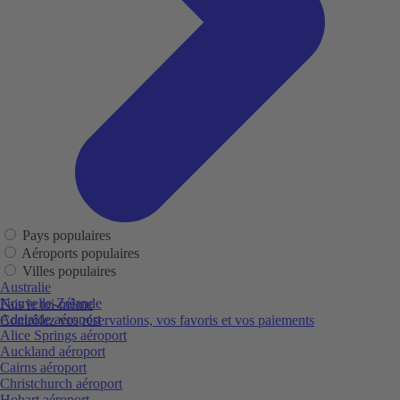
Pays populaires
Aéroports populaires
Villes populaires
Australie
Nouvelle-Zélande
Fais le toi-même
Adelaide aéroport
Contrôlez vos réservations, vos favoris et vos paiements
Alice Springs aéroport
Auckland aéroport
Cairns aéroport
Christchurch aéroport
Hobart aéroport