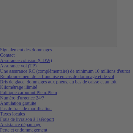
Signalement des dommages
Contact
Assurance collision (CDW)
Assurance vol (TP)
Une assurance RC (complémentaire) de minimum 10 millions d'euros
Remboursement de la franchise en cas de dommage et de vol
Bris de glace, dommages aux pneus, au bas de caisse et au toit
Kilométrage illimité
Politique carburant Plein-Plein
Numéro d'urgence 24/7
Annulation gratuite
Pas de frais de modification
Taxes locales
Frais de livraison à l'aéroport
Assistance dépannage
Perte et endommagement