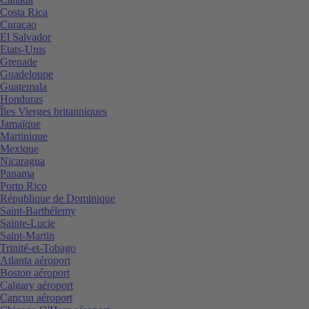
Costa Rica
Curaçao
El Salvador
Etats-Unis
Grenade
Guadeloupe
Guatemala
Honduras
Îles Vierges britanniques
Jamaïque
Martinique
Mexique
Nicaragua
Panama
Porto Rico
République de Dominique
Saint-Barthélemy
Sainte-Lucie
Saint-Martin
Trinité-et-Tobago
Atlanta aéroport
Boston aéroport
Calgary aéroport
Cancun aéroport