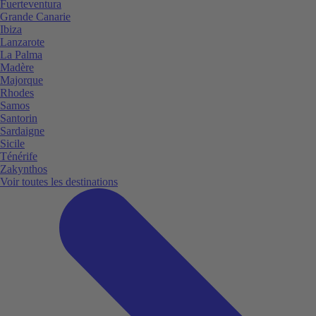
Fuerteventura
Grande Canarie
Ibiza
Lanzarote
La Palma
Madère
Majorque
Rhodes
Samos
Santorin
Sardaigne
Sicile
Ténérife
Zakynthos
Voir toutes les destinations