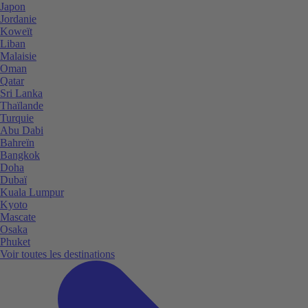
Japon
Jordanie
Koweït
Liban
Malaisie
Oman
Qatar
Sri Lanka
Thaïlande
Turquie
Abu Dabi
Bahreïn
Bangkok
Doha
Dubaï
Kuala Lumpur
Kyoto
Mascate
Osaka
Phuket
Voir toutes les destinations