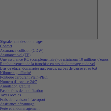
Signalement des dommages
Contact
Assurance collision (CDW)
Assurance vol (TP)
Une assurance RC (complémentaire) de minimum 10 millions d'euros
Remboursement de la franchise en cas de dommage et de vol
Bris de glace, dommages aux pneus, au bas de caisse et au toit
Kilométrage illimité
Politique carburant Plein-Plein
Numéro d'urgence 24/7
Annulation gratuite
Pas de frais de modification
Taxes locales
Frais de livraison à l'aéroport
Assistance dépannage
Perte et endommagement