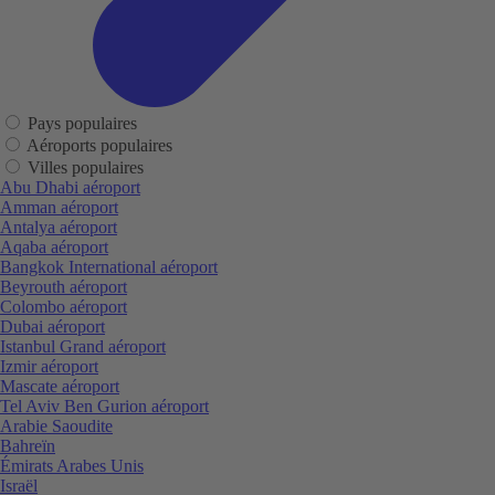
Pays populaires
Aéroports populaires
Villes populaires
Abu Dhabi aéroport
Amman aéroport
Antalya aéroport
Aqaba aéroport
Bangkok International aéroport
Beyrouth aéroport
Colombo aéroport
Dubai aéroport
Istanbul Grand aéroport
Izmir aéroport
Mascate aéroport
Tel Aviv Ben Gurion aéroport
Arabie Saoudite
Bahreïn
Émirats Arabes Unis
Israël