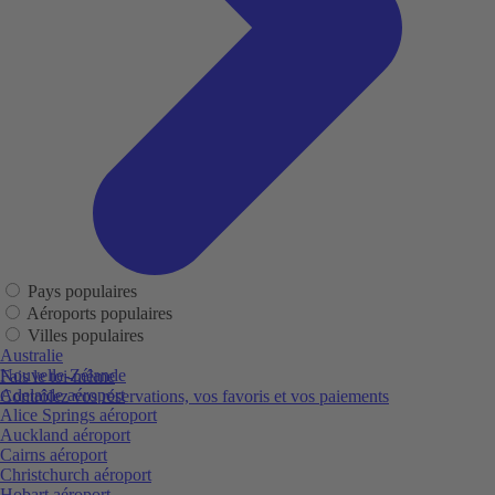
Pays populaires
Aéroports populaires
Villes populaires
Australie
Nouvelle-Zélande
Fais le toi-même
Adelaide aéroport
Contrôlez vos réservations, vos favoris et vos paiements
Alice Springs aéroport
Auckland aéroport
Cairns aéroport
Christchurch aéroport
Hobart aéroport