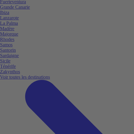
Fuerteventura
Grande Canarie
Ibiza
Lanzarote
La Palma
Madère
Majorque
Rhodes
Samos
Santorin
Sardaigne
Sicile
Ténérife
Zakynthos
Voir toutes les destinations