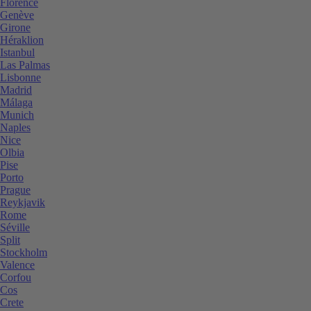
Florence
Genève
Girone
Héraklion
Istanbul
Las Palmas
Lisbonne
Madrid
Málaga
Munich
Naples
Nice
Olbia
Pise
Porto
Prague
Reykjavik
Rome
Séville
Split
Stockholm
Valence
Corfou
Cos
Crete