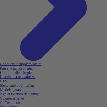
Conducteur supplémentaire
Passage transfrontalier
Location aller simple
Livraison à une adresse
GPS
Siège auto pour enfant
Modèle garanti
Âge et location de voiture
Chaînes à neige
Coffre de toit
Pneus hiver