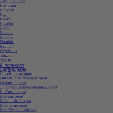
Afrique du Sud
Botswana
Cap-Vert
Égypte
Kenya
Lesotho
Maroc
Maurice
Mayotte
Namibie
Réunion
Seychelles
Tanzanie
Tunisie
Zimbabwe
01 70 70 96 53
Agadir aéroport
à partir de 09:00
Casablanca aéroport
Durban International aéroport
George aéroport
Johannesburg International aéroport
Le Cap aéroport
Mahe aéroport
Marrakesh aéroport
Maurice aéroport
Port Elizabeth aéroport