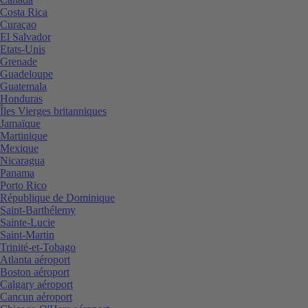
Costa Rica
Curaçao
El Salvador
Etats-Unis
Grenade
Guadeloupe
Guatemala
Honduras
Îles Vierges britanniques
Jamaïque
Martinique
Mexique
Nicaragua
Panama
Porto Rico
République de Dominique
Saint-Barthélemy
Sainte-Lucie
Saint-Martin
Trinité-et-Tobago
Atlanta aéroport
Boston aéroport
Calgary aéroport
Cancun aéroport