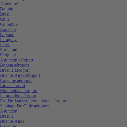
Argentine
Bolivie
Brésil
Chili
Colombie
Équateur
Guyane
Paraguay
Pérou
Suriname
Uruguay
Asuncion aéroport
Bogota aéroport
Brasilia aéroport
Buenos Aires aéroport
Cayenne aéroport
Lima aéroport
Montevideo aéroport
Paramaribo aéroport
Rio De Janeiro International aéroport
Santiago De Chile aéroport
Asuncion
Brasilia
Buenos Aires
Cayenne