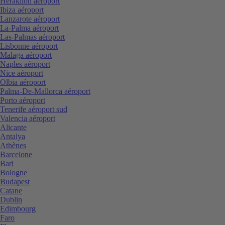
Heraklion aéroport
Ibiza aéroport
Lanzarote aéroport
La-Palma aéroport
Las-Palmas aéroport
Lisbonne aéroport
Malaga aéroport
Naples aéroport
Nice aéroport
Olbia aéroport
Palma-De-Mallorca aéroport
Porto aéroport
Tenerife aéroport sud
Valencia aéroport
Alicante
Antalya
Athènes
Barcelone
Bari
Bologne
Budapest
Catane
Dublin
Edimbourg
Faro