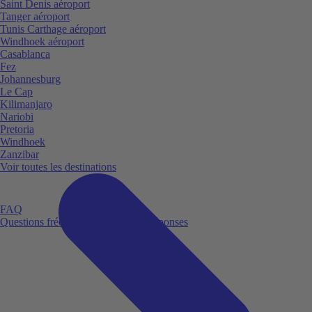
Saint Denis aéroport
Tanger aéroport
Tunis Carthage aéroport
Windhoek aéroport
Casablanca
Fez
Johannesburg
Le Cap
Kilimanjaro
Nariobi
Pretoria
Windhoek
Zanzibar
Voir toutes les destinations
FAQ
Questions fréquemment posées et réponses