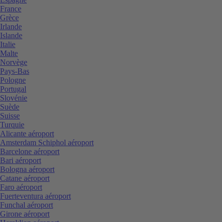
France
Grèce
Irlande
Islande
Italie
Malte
Norvège
Pays-Bas
Pologne
Portugal
Slovénie
Suède
Suisse
Turquie
Alicante aéroport
Amsterdam Schiphol aéroport
Barcelone aéroport
Bari aéroport
Bologna aéroport
Catane aéroport
Faro aéroport
Fuerteventura aéroport
Funchal aéroport
Girone aéroport