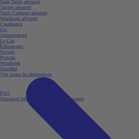
Saint Denis aéroport
Tanger aéroport
Tunis Carthage aéroport
Windhoek aéroport
Casablanca
Fez
Johannesburg
Le Cap
Kilimanjaro
Nariobi
Pretoria
Windhoek
Zanzibar
Voir toutes les destinations
FAQ
Questions fréquemment posées et réponses