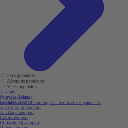
Pays populaires
Aéroports populaires
Villes populaires
Australie
Nouvelle-Zélande
Fais le toi-même
Adelaide aéroport
Contrôlez vos réservations, vos favoris et vos paiements
Alice Springs aéroport
Auckland aéroport
Cairns aéroport
Christchurch aéroport
Hobart aéroport