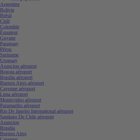
Argentine
Bolivie
Brésil
Chili
Colombie
Équateur
Guyane
Paraguay
Pérou
Suriname
Uruguay
Asuncion aéroport
Bogota aéroport
Brasilia aéroport
Buenos Aires aéroport
Cayenne aéroport
Lima aéroport
Montevideo aéroport
Paramaribo aéroport
Rio De Janeiro International aéroport
Santiago De Chile aéroport
Asuncion
Brasilia
Buenos Aires
Cayenne