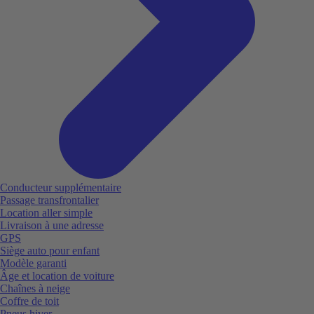
Conducteur supplémentaire
Passage transfrontalier
Location aller simple
Livraison à une adresse
GPS
Siège auto pour enfant
Modèle garanti
Âge et location de voiture
Chaînes à neige
Coffre de toit
Pneus hiver