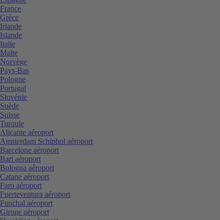
France
Grèce
Irlande
Islande
Italie
Malte
Norvège
Pays-Bas
Pologne
Portugal
Slovénie
Suède
Suisse
Turquie
Alicante aéroport
Amsterdam Schiphol aéroport
Barcelone aéroport
Bari aéroport
Bologna aéroport
Catane aéroport
Faro aéroport
Fuerteventura aéroport
Funchal aéroport
Girone aéroport