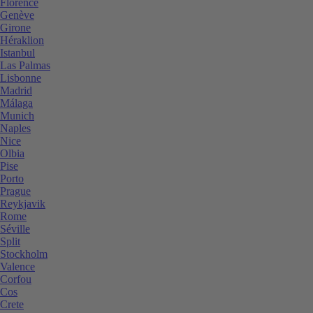
Florence
Genève
Girone
Héraklion
Istanbul
Las Palmas
Lisbonne
Madrid
Málaga
Munich
Naples
Nice
Olbia
Pise
Porto
Prague
Reykjavik
Rome
Séville
Split
Stockholm
Valence
Corfou
Cos
Crete