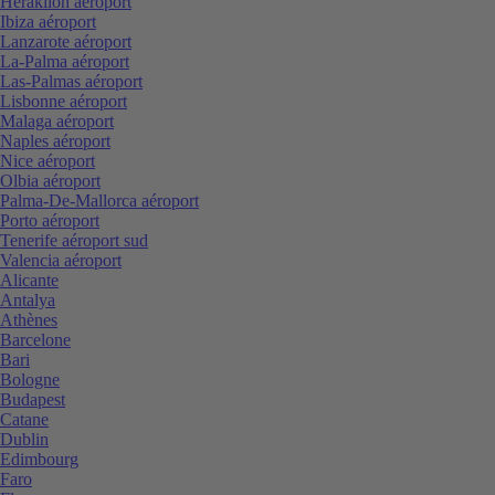
Heraklion aéroport
Ibiza aéroport
Lanzarote aéroport
La-Palma aéroport
Las-Palmas aéroport
Lisbonne aéroport
Malaga aéroport
Naples aéroport
Nice aéroport
Olbia aéroport
Palma-De-Mallorca aéroport
Porto aéroport
Tenerife aéroport sud
Valencia aéroport
Alicante
Antalya
Athènes
Barcelone
Bari
Bologne
Budapest
Catane
Dublin
Edimbourg
Faro