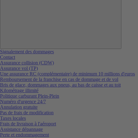
Signalement des dommages
Contact
Assurance collision (CDW)
Assurance vol (TP)
Une assurance RC (complémentaire) de minimum 10 millions d'euros
Remboursement de la franchise en cas de dommage et de vol
Bris de glace, dommages aux pneus, au bas de caisse et au toit
Kilométrage illimité
Politique carburant Plein-Plein
Numéro d'urgence 24/7
Annulation gratuite
Pas de frais de modification
Taxes locales
Frais de livraison à l'aéroport
Assistance dépannage
Perte et endommagement