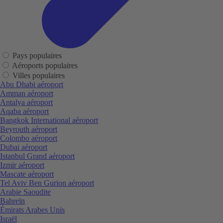
Pays populaires
Aéroports populaires
Villes populaires
Abu Dhabi aéroport
Amman aéroport
Antalya aéroport
Aqaba aéroport
Bangkok International aéroport
Beyrouth aéroport
Colombo aéroport
Dubai aéroport
Istanbul Grand aéroport
Izmir aéroport
Mascate aéroport
Tel Aviv Ben Gurion aéroport
Arabie Saoudite
Bahreïn
Émirats Arabes Unis
Israël