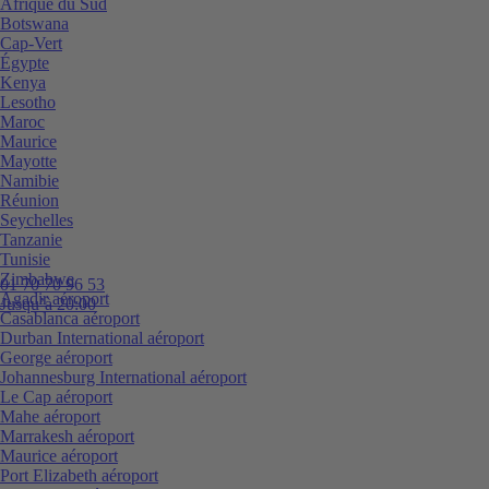
Afrique du Sud
Botswana
Cap-Vert
Égypte
Kenya
Lesotho
Maroc
Maurice
Mayotte
Namibie
Réunion
Seychelles
Tanzanie
Tunisie
Zimbabwe
01 70 70 96 53
Agadir aéroport
Jusqu’à 20:00
Casablanca aéroport
Durban International aéroport
George aéroport
Johannesburg International aéroport
Le Cap aéroport
Mahe aéroport
Marrakesh aéroport
Maurice aéroport
Port Elizabeth aéroport