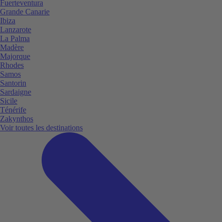
Fuerteventura
Grande Canarie
Ibiza
Lanzarote
La Palma
Madère
Majorque
Rhodes
Samos
Santorin
Sardaigne
Sicile
Ténérife
Zakynthos
Voir toutes les destinations