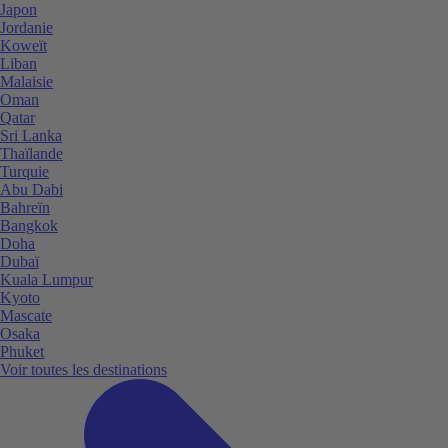
Japon
Jordanie
Koweït
Liban
Malaisie
Oman
Qatar
Sri Lanka
Thaïlande
Turquie
Abu Dabi
Bahreïn
Bangkok
Doha
Dubaï
Kuala Lumpur
Kyoto
Mascate
Osaka
Phuket
Voir toutes les destinations