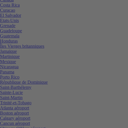
Costa Rica
Curaçao
El Salvador
Etats-Unis
Grenade
Guadeloupe
Guatemala
Honduras
Îles Vierges britanniques
Jamaïque
Martinique
Mexique
Nicaragua
Panama
Porto Rico
République de Dominique
Saint-Barthélemy
Sainte-Lucie
Saint-Martin
Trinité-et-Tobago
Atlanta aéroport
Boston aéroport
Calgary aéroport
Cancun aéroport